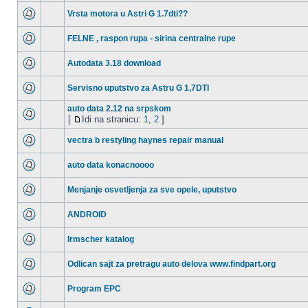
Vrsta motora u Astri G 1.7dti??
FELNE , raspon rupa - sirina centralne rupe
Autodata 3.18 download
Servisno uputstvo za Astru G 1,7DTI
auto data 2.12 na srpskom
[
Idi na stranicu:
1
,
2
]
vectra b restyling haynes repair manual
auto data konacnoooo
Menjanje osvetljenja za sve opele, uputstvo
ANDROID
Irmscher katalog
Odlican sajt za pretragu auto delova www.findpart.org
Program EPC