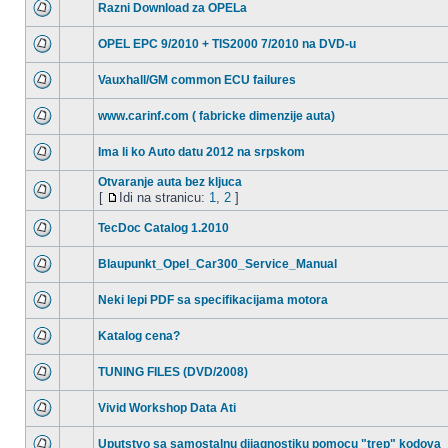
Razni Download za OPELa
OPEL EPC 9/2010 + TIS2000 7/2010 na DVD-u
Vauxhall/GM common ECU failures
www.carinf.com ( fabricke dimenzije auta)
Ima li ko Auto datu 2012 na srpskom
Otvaranje auta bez kljuca
[
Idi na stranicu:
1
,
2
]
TecDoc Catalog 1.2010
Blaupunkt_Opel_Car300_Service_Manual
Neki lepi PDF sa specifikacijama motora
Katalog cena?
TUNING FILES (DVD/2008)
Vivid Workshop Data Ati
Uputstvo sa samostalnu dijagnostiku pomocu "trep" kodova