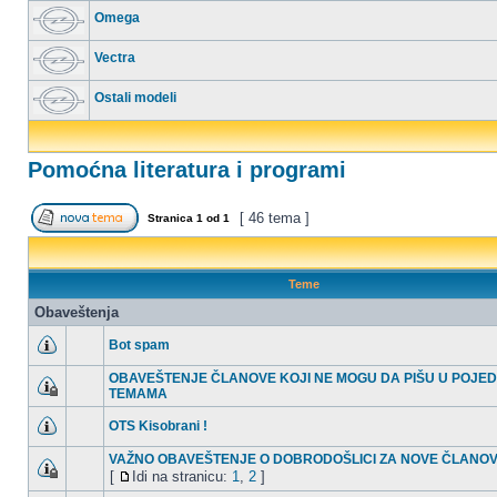
Omega
Vectra
Ostali modeli
Pomoćna literatura i programi
[ 46 tema ]
Stranica
1
od
1
Teme
Obaveštenja
Bot spam
OBAVEŠTENJE ČLANOVE KOJI NE MOGU DA PIŠU U POJED
TEMAMA
OTS Kisobrani !
VAŽNO OBAVEŠTENJE O DOBRODOŠLICI ZA NOVE ČLANOVE
[
Idi na stranicu:
1
,
2
]