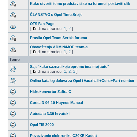
Kako otvoriti temu predstaviti se na forumu i postaviti slik
ČLANSTVO u Opel Timu Srbije
OTS Fan Page
[
Idi na stranicu:
1
,
2
]
Pravila Opel Team Serbia foruma
Obaveštenja ADMIN/MOD team-a
[
Idi na stranicu:
1
,
2
]
Teme
Sajt "kako saznati koju opremu ima moj auto"
[
Idi na stranicu:
1
,
2
,
3
]
Online katalog delova za Opel i Vauxhall +Cene+Part number
Hidrokonvertor Zafira C
Corsa D 06-10 Haynes Manual
Autodata 3.39 hrvatski
Opel TIS 2000
Povezivanje elektronike C20XE Kadett