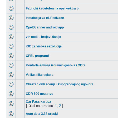
Fabricki kadetofon na opel vektra b
Instalacija za el. Podizace
OpelScanner android app
vin code - brojevi šasije
iGO za visoke rezolucije
OPEL programi
Kontrola emisije izduvnih gasova i OBD
Velike slike oglasa
Obrazac ovlascenja i kupoprodajnog ugovora
CDR 500 uputstvo
Car Pass kartica
[
Idi na stranicu:
1
,
2
]
Auto data 3.38 srpski