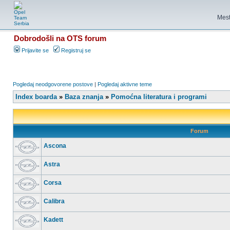
Mest
Dobrodošli na OTS forum
Prijavite se
Registruj se
Pogledaj neodgovorene postove
|
Pogledaj aktivne teme
Index boarda
»
Baza znanja
»
Pomoćna literatura i programi
Forum
Ascona
Astra
Corsa
Calibra
Kadett