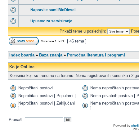
Napravite sami BioDiesel
Upustvo za servisiranje
Prikaži teme u poslednjih:
Pore
[ 46 tema ]
Stranica
1
od
1
Index boarda
»
Baza znanja
»
Pomoćna literatura i programi
Ko je OnLine
Korisnici koji su trenutno na forumu: Nema registrovanih korisnika i 2 go
Nepročitani postovi
Nema nepročitanih postov
Nepročitani postovi [ Popularni ]
Nema privatnih postova [ P
Nepročitani postovi [ Zaključani
Nema nepročitanih postova
]
]
Pronađi:
Powered by
php
Pre