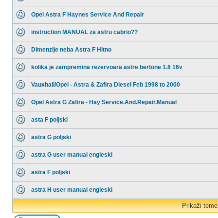
Opel Astra F Haynes Service And Repair
instruction MANUAL za astru cabrio??
Dimenzije neba Astra F Hitno
kolika je zampremina rezervoara astre bertone 1.8 16v
Vauxhall/Opel - Astra & Zafira Diesel Feb 1998 to 2000
Opel Astra G Zafira - Hay Service.And.Repair.Manual
asta F poljski
astra G poljski
astra G user manual engleski
astra F poljski
astra H user manual engleski
Prikaži teme