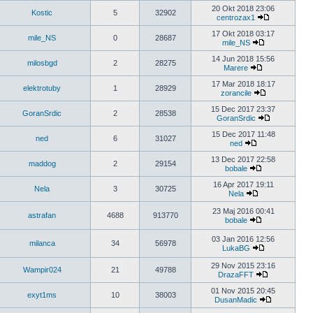
20 Okt 2018 23:06
Kostic
5
32902
centrozax1
17 Okt 2018 03:17
mile_NS
0
28687
mile_NS
14 Jun 2018 15:56
milosbgd
2
28275
Marere
17 Mar 2018 18:17
elektrotuby
1
28929
zorancile
15 Dec 2017 23:37
GoranSrdic
2
28538
GoranSrdic
15 Dec 2017 11:48
ned
6
31027
ned
13 Dec 2017 22:58
maddog
2
29154
bobale
16 Apr 2017 19:11
Nela
3
30725
Nela
23 Maj 2016 00:41
astrafan
4688
913770
bobale
03 Jan 2016 12:56
milanca
34
56978
LukaBG
29 Nov 2015 23:16
Wampir024
21
49788
DrazaFFT
01 Nov 2015 20:45
exyt1ms
10
38003
DusanMadic