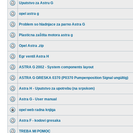
Uputstvo za Astru G
opel astra g
Problem so hladnjace za parno Astra G
Plasticna zaštita motora astra g
Opel Astra .zip
Egr ventil Astra H
ASTRA G 2002 - System components layout
ASTRA G GRESKA 0370 (P0370 Pumpenposition Signal ungültig)
Astra H - Uputstvo za upotrebu (na srpskom)
Astra G - User manual
opel web radna knjiga
Astra F - kodovi gresaka
TREBA MI POMOC