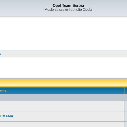
Opel Team Serbia
Mesto za prave ljubitelje Opela
a
eme
 TEMAMA