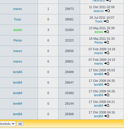
cika-brzi
11 Okt 2011 02:06
marec
1
29973
tasicss
28 Jul 2011 16:07
Toxic
0
28681
Toxic
23 Maj 2011 20:39
dzimi
3
31064
dzimi
18 Maj 2011 01:33
Perke
6
32323
Perke
07 Feb 2009 14:18
marec
0
28656
marec
07 Feb 2009 14:15
marec
0
28801
marec
17 Okt 2008 05:03
lemi84
0
28488
lemi84
17 Okt 2008 04:35
lemi84
0
28647
lemi84
17 Okt 2008 04:26
lemi84
0
29380
lemi84
17 Okt 2008 04:21
lemi84
0
28144
lemi84
17 Okt 2008 04:16
lemi84
0
28368
lemi84