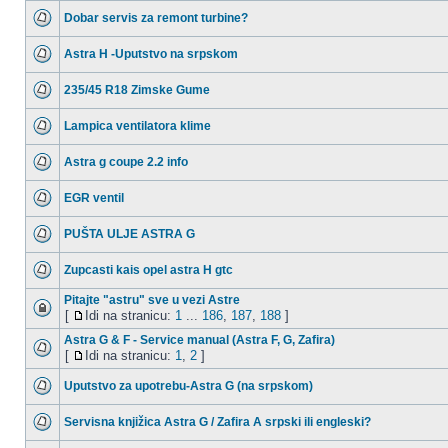
Dobar servis za remont turbine?
Astra H -Uputstvo na srpskom
235/45 R18 Zimske Gume
Lampica ventilatora klime
Astra g coupe 2.2 info
EGR ventil
PUŠTA ULJE ASTRA G
Zupcasti kais opel astra H gtc
Pitajte "astru" sve u vezi Astre
[
Idi na stranicu:
1
...
186
,
187
,
188
]
Astra G & F - Service manual (Astra F, G, Zafira)
[
Idi na stranicu:
1
,
2
]
Uputstvo za upotrebu-Astra G (na srpskom)
Servisna knjižica Astra G / Zafira A srpski ili engleski?