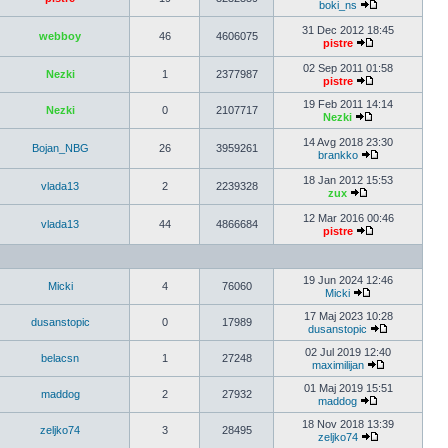
boki_ns
31 Dec 2012 18:45
webboy
46
4606075
pistre
02 Sep 2011 01:58
Nezki
1
2377987
pistre
19 Feb 2011 14:14
Nezki
0
2107717
Nezki
14 Avg 2018 23:30
Bojan_NBG
26
3959261
brankko
18 Jan 2012 15:53
vlada13
2
2239328
zux
12 Mar 2016 00:46
vlada13
44
4866684
pistre
19 Jun 2024 12:46
Micki
4
76060
Micki
17 Maj 2023 10:28
dusanstopic
0
17989
dusanstopic
02 Jul 2019 12:40
belacsn
1
27248
maximilijan
01 Maj 2019 15:51
maddog
2
27932
maddog
18 Nov 2018 13:39
zeljko74
3
28495
zeljko74