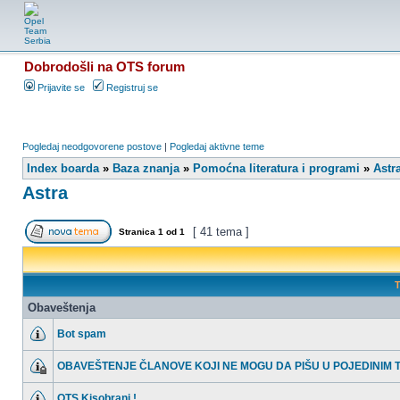
Dobrodošli na OTS forum
Prijavite se
Registruj se
Pogledaj neodgovorene postove
|
Pogledaj aktivne teme
Index boarda
»
Baza znanja
»
Pomoćna literatura i programi
»
Astr
Astra
[ 41 tema ]
Stranica
1
od
1
T
Obaveštenja
Bot spam
OBAVEŠTENJE ČLANOVE KOJI NE MOGU DA PIŠU U POJEDINIM
OTS Kisobrani !