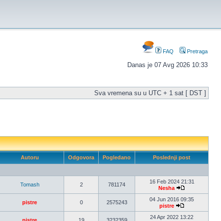
FAQ
Pretraga
Danas je 07 Avg 2026 10:33
Sva vremena su u UTC + 1 sat [ DST ]
Autoru
Odgovora
Pogledano
Poslednji post
16 Feb 2024 21:31
Tomash
2
781174
Nesha
04 Jun 2016 09:35
pistre
0
2575243
pistre
24 Apr 2022 13:22
pistre
19
3232359