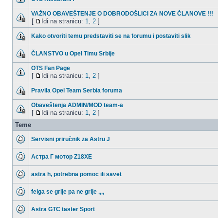
VAŽNO OBAVEŠTENJE O DOBRODOŠLICI ZA NOVE ČLANOVE !!!
[
Idi na stranicu:
1
,
2
]
Kako otvoriti temu predstaviti se na forumu i postaviti slik
ČLANSTVO u Opel Timu Srbije
OTS Fan Page
[
Idi na stranicu:
1
,
2
]
Pravila Opel Team Serbia foruma
Obaveštenja ADMIN/MOD team-a
[
Idi na stranicu:
1
,
2
]
Teme
Servisni priručnik za Astru J
Астра Г мотор Z18XE
astra h, potrebna pomoc ili savet
felga se grije pa ne grije ,,,,
Astra GTC taster Sport