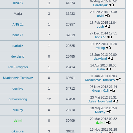
02 Avg 2015 10:52
dina73
11
41374
Carobnjak
20 Feb 2015 14:48
Matija
3
31233
civid
18 Feb 2015 11:04
ANGEL
1
28957
yosh
27 Dec 2014 17:51
boris77
7
32819
boris77
10 Dec 2014 11:30
darkdiz
1
29825
mikikg
13 Jun 2013 09:00
dexyland
0
28485
dexyland
14 Apr 2013 18:53
TaleFirefighter
1
29414
Sasha
11 Jan 2013 16:03
Mladenovic Tomislav
0
30601
Mladenovic Tomislav
06 Nov 2012 21:44
duchko
1
34712
Филип_018
23 Maj 2012 23:31
greywiendog
12
43450
Astra_Novi_Sad
18 Maj 2012 15:50
Mickey
0
29410
Mickey
22 Mar 2012 02:32
dzimi
0
30409
dzimi
13 Nov 2011 01:28
cika-brzi
3
30111