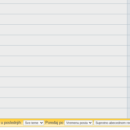
 u poslednjih:
Poređaj po