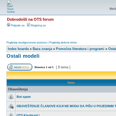
Mest
Dobrodošli na OTS forum
Prijavite se
Registruj se
Pogledaj neodgovorene postove
|
Pogledaj aktivne teme
Index boarda
»
Baza znanja
»
Pomoćna literatura i programi
»
Osta
Ostali modeli
[ 8 tema ]
Stranica
1
od
1
Teme
Obaveštenja
Bot spam
OBAVEŠTENJE ČLANOVE KOJI NE MOGU DA PIŠU U POJEDINIM
OTS Kisobrani !