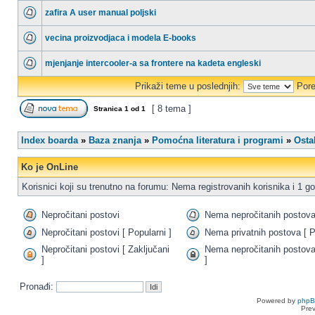
zafira A user manual poljski
vecina proizvodjaca i modela E-books
mjenjanje intercooler-a sa frontere na kadeta engleski
Prikaži teme u poslednjih:
Pore
[ 8 tema ]
Stranica
1
od
1
Index boarda
»
Baza znanja
»
Pomoćna literatura i programi
»
Osta
Ko je OnLine
Korisnici koji su trenutno na forumu: Nema registrovanih korisnika i 1 go
Nepročitani postovi
Nema nepročitanih postov
Nepročitani postovi [ Popularni ]
Nema privatnih postova [ P
Nepročitani postovi [ Zaključani
Nema nepročitanih postova
]
]
Pronađi:
Powered by
php
Pre