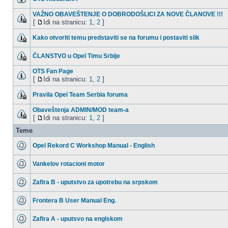
VAŽNO OBAVEŠTENJE O DOBRODOŠLICI ZA NOVE ČLANOVE !!!
[
Idi na stranicu:
1
,
2
]
Kako otvoriti temu predstaviti se na forumu i postaviti slik
ČLANSTVO u Opel Timu Srbije
OTS Fan Page
[
Idi na stranicu:
1
,
2
]
Pravila Opel Team Serbia foruma
Obaveštenja ADMIN/MOD team-a
[
Idi na stranicu:
1
,
2
]
Teme
Opel Rekord C Workshop Manual - English
Vankelov rotacioni motor
Zafira B - uputstvo za upotrebu na srpskom
Frontera B User Manual Eng.
Zafira A - uputsvo na englskom