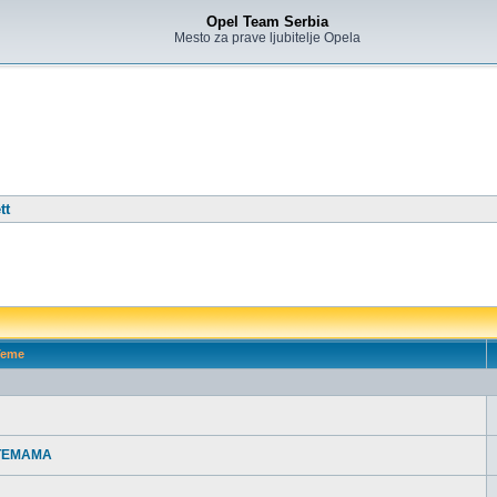
Opel Team Serbia
Mesto za prave ljubitelje Opela
tt
eme
 TEMAMA