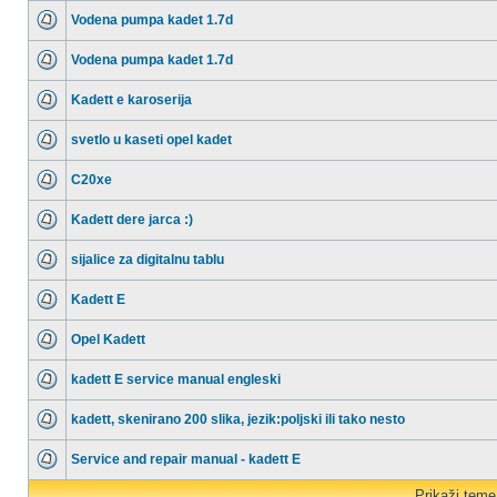
Vodena pumpa kadet 1.7d
Vodena pumpa kadet 1.7d
Kadett e karoserija
svetlo u kaseti opel kadet
C20xe
Kadett dere jarca :)
sijalice za digitalnu tablu
Kadett E
Opel Kadett
kadett E service manual engleski
kadett, skenirano 200 slika, jezik:poljski ili tako nesto
Service and repair manual - kadett E
Prikaži teme