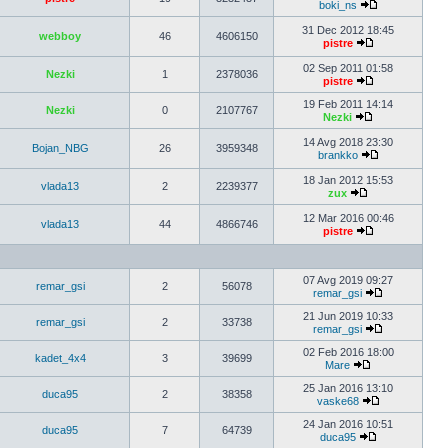
boki_ns
31 Dec 2012 18:45
webboy
46
4606150
pistre
02 Sep 2011 01:58
Nezki
1
2378036
pistre
19 Feb 2011 14:14
Nezki
0
2107767
Nezki
14 Avg 2018 23:30
Bojan_NBG
26
3959348
brankko
18 Jan 2012 15:53
vlada13
2
2239377
zux
12 Mar 2016 00:46
vlada13
44
4866746
pistre
07 Avg 2019 09:27
remar_gsi
2
56078
remar_gsi
21 Jun 2019 10:33
remar_gsi
2
33738
remar_gsi
02 Feb 2016 18:00
kadet_4x4
3
39699
Mare
25 Jan 2016 13:10
duca95
2
38358
vaske68
24 Jan 2016 10:51
duca95
7
64739
duca95