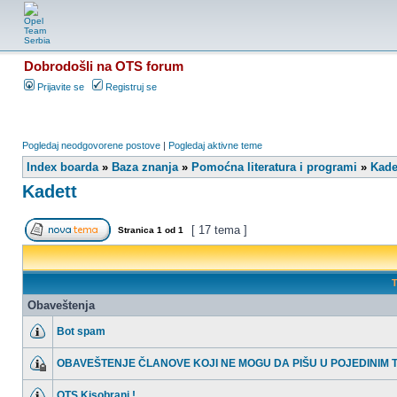
Dobrodošli na OTS forum
Prijavite se
Registruj se
Pogledaj neodgovorene postove
|
Pogledaj aktivne teme
Index boarda
»
Baza znanja
»
Pomoćna literatura i programi
»
Kade
Kadett
[ 17 tema ]
Stranica
1
od
1
T
Obaveštenja
Bot spam
OBAVEŠTENJE ČLANOVE KOJI NE MOGU DA PIŠU U POJEDINIM
OTS Kisobrani !