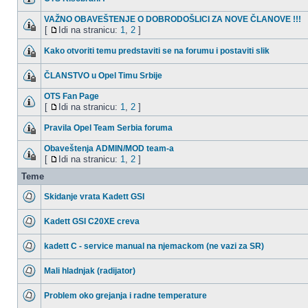
VAŽNO OBAVEŠTENJE O DOBRODOŠLICI ZA NOVE ČLANOVE !!!
[
Idi na stranicu:
1
,
2
]
Kako otvoriti temu predstaviti se na forumu i postaviti slik
ČLANSTVO u Opel Timu Srbije
OTS Fan Page
[
Idi na stranicu:
1
,
2
]
Pravila Opel Team Serbia foruma
Obaveštenja ADMIN/MOD team-a
[
Idi na stranicu:
1
,
2
]
Teme
Skidanje vrata Kadett GSI
Kadett GSI C20XE creva
kadett C - service manual na njemackom (ne vazi za SR)
Mali hladnjak (radijator)
Problem oko grejanja i radne temperature