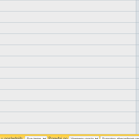
 u poslednjih:
Poređaj po