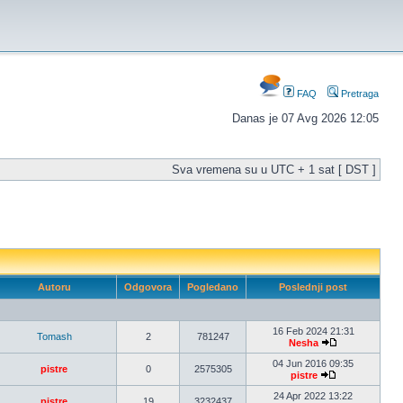
FAQ
Pretraga
Danas je 07 Avg 2026 12:05
Sva vremena su u UTC + 1 sat [ DST ]
Autoru
Odgovora
Pogledano
Poslednji post
16 Feb 2024 21:31
Tomash
2
781247
Nesha
04 Jun 2016 09:35
pistre
0
2575305
pistre
24 Apr 2022 13:22
pistre
19
3232437