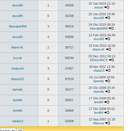
20 Jan 2016 21:10
duca95
1
34506
dusan
20 Jan 2016 19:46
duca95
0
31038
duca95
24 Okt 2015 08:24
Slavoljub994
3
38016
Slavoljub994
12 Feb 2015 00:49
duca95
4
43696
duca95
10 Feb 2015 16:26
Mario M.
2
38717
Mario M.
29 Dec 2012 00:13
kvcali
6
58244
DRAGANCE
30 Apr 2011 13:36
stojevski
3
47857
vlada13
03 Jul 2009 18:56
Maxa151
9
97519
Speedy
20 Okt 2008 20:34
darkdiz
0
36177
darkdiz
17 Okt 2008 05:36
lemi84
0
30811
lemi84
17 Okt 2008 03:52
lemi84
0
30868
lemi84
12 Sep 2007 22:20
vlada13
1
32008
Marcus