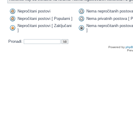
Nepročitani postovi
Nema nepročitanih postov
Nepročitani postovi [ Popularni ]
Nema privatnih postova [ P
Nepročitani postovi [ Zaključani
Nema nepročitanih postova
]
]
Pronađi:
Powered by
php
Pre