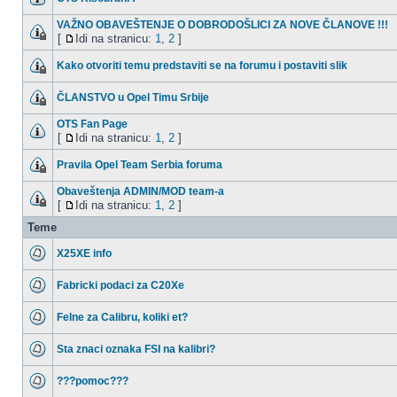
VAŽNO OBAVEŠTENJE O DOBRODOŠLICI ZA NOVE ČLANOVE !!!
[
Idi na stranicu:
1
,
2
]
Kako otvoriti temu predstaviti se na forumu i postaviti slik
ČLANSTVO u Opel Timu Srbije
OTS Fan Page
[
Idi na stranicu:
1
,
2
]
Pravila Opel Team Serbia foruma
Obaveštenja ADMIN/MOD team-a
[
Idi na stranicu:
1
,
2
]
Teme
X25XE info
Fabricki podaci za C20Xe
Felne za Calibru, koliki et?
Sta znaci oznaka FSI na kalibri?
???pomoc???