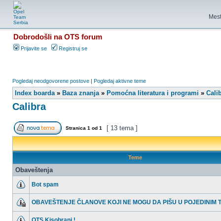
Mest
Dobrodošli na OTS forum
Prijavite se
Registruj se
Pogledaj neodgovorene postove
|
Pogledaj aktivne teme
Index boarda
»
Baza znanja
»
Pomoćna literatura i programi
»
Cali
Calibra
[ 13 tema ]
Stranica
1
od
1
Teme
Obaveštenja
Bot spam
OBAVEŠTENJE ČLANOVE KOJI NE MOGU DA PIŠU U POJEDINIM
OTS Kisobrani !