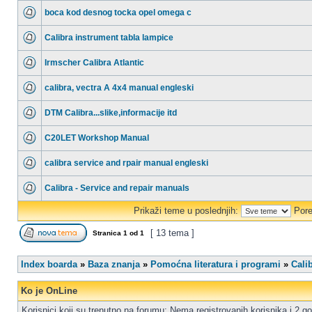
boca kod desnog tocka opel omega c
Calibra instrument tabla lampice
Irmscher Calibra Atlantic
calibra, vectra A 4x4 manual engleski
DTM Calibra...slike,informacije itd
C20LET Workshop Manual
calibra service and rpair manual engleski
Calibra - Service and repair manuals
Prikaži teme u poslednjih:
Pore
[ 13 tema ]
Stranica
1
od
1
Index boarda
»
Baza znanja
»
Pomoćna literatura i programi
»
Cali
Ko je OnLine
Korisnici koji su trenutno na forumu: Nema registrovanih korisnika i 2 go