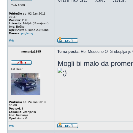
Club 1000
Pridružio se:
02 Jan 2011
03:37
Postovi:
1193
Lokacija:
Meljak ( Barajevo )
Ime:
Boško
Opel:
Astra G kupe 2.0 turbo
Garaza:
pogledaj
Vrh
Tema posta:
Re: Mesecno OTS okupljanje 0
nemanja1995
Mogli bi malo da promen
1st Gear
Pridružio se:
24 Jan 2013
00:08
Postovi:
8
Lokacija:
Zrenjanin
Ime:
Nemanja
Opel:
Astra G
Vrh