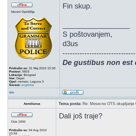
Fin skup.
Iskusni Opeldžija
_________________
S poštovanjem,
d3us
------------------------------
De gustibus non est
Pridružio se:
31 Maj 2010 15:30
Postovi:
5603
Lokacija:
Beograd
Ime:
Dejan
Opel:
nemam, Laguna 3
Garaza:
pogledaj
Vrh
Tema posta:
Re: Mesecno OTS okupljanje 0
Aemilianus
Dali još traje?
Club 1000
Pridružio se:
04 Avg 2010
23:56