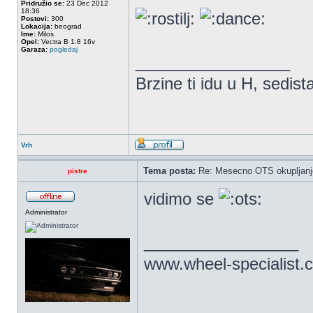
Pridružio se:
23 Dec 2012
18:36
Postovi:
300
Lokacija:
beograd
Ime:
Milos
Opel:
Vectra B 1.8 16v
Garaza:
pogledaj
_________________
Brzine ti idu u H, sedist
Vrh
Tema posta:
Re: Mesecno OTS okupljanje
pistre
vidimo se
Administrator
_________________
www.wheel-specialist.