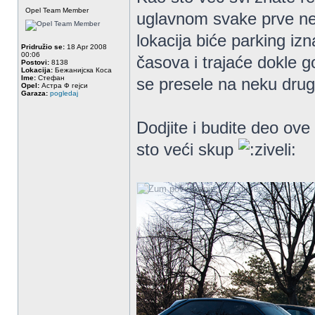
Opel Team Member
uglavnom svake prve ne
lokacija biće parking i
Pridružio se:
18 Apr 2008
00:06
časova i trajaće dokle go
Postovi:
8138
Lokacija:
Бежанијска Коса
Ime:
Стефан
se presele na neku dru
Opel:
Астра Ф гејси
Garaza:
pogledaj
Dodjite i budite deo ov
sto veći skup