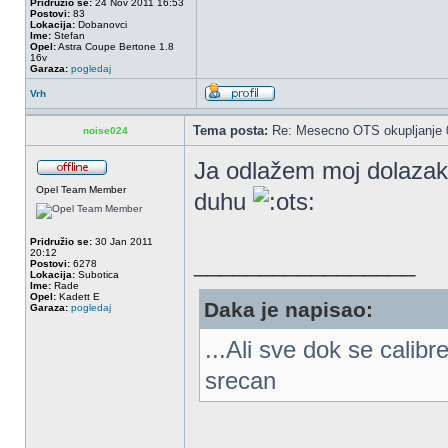
Pridružio se:
24 Nov 2011 16:53
Postovi:
83
Lokacija:
Dobanovci
Ime:
Stefan
Opel:
Astra Coupe Bertone 1.8
16v
Garaza:
pogledaj
Vrh
Tema posta:
Re: Mesecno OTS okupljanje 0
noise024
Ja odlažem moj dolazak 
Opel Team Member
duhu
Pridružio se:
30 Jan 2011
20:12
_________________
Postovi:
6278
Lokacija:
Subotica
Ime:
Rade
Opel:
Kadett E
Daka je napisao:
Garaza:
pogledaj
...Ali sve dok se calib
srecan