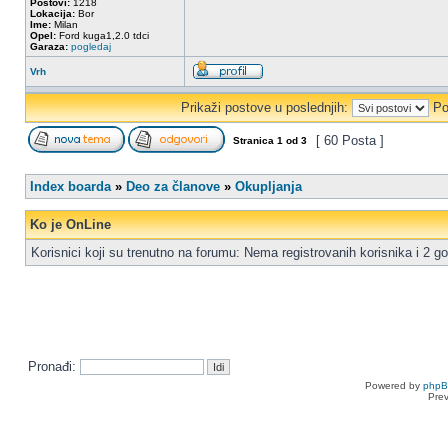
Postovi:
1218
Lokacija:
Bor
Ime:
Milan
Opel:
Ford kuga1,2.0 tdci
Garaza:
pogledaj
Vrh
Prikaži postove u poslednjih:
Po
[ 60 Posta ]
Stranica
1
od
3
Index boarda
»
Deo za članove
»
Okupljanja
Ko je OnLine
Korisnici koji su trenutno na forumu: Nema registrovanih korisnika i 2 go
Pronađi:
Powered by
php
Pre