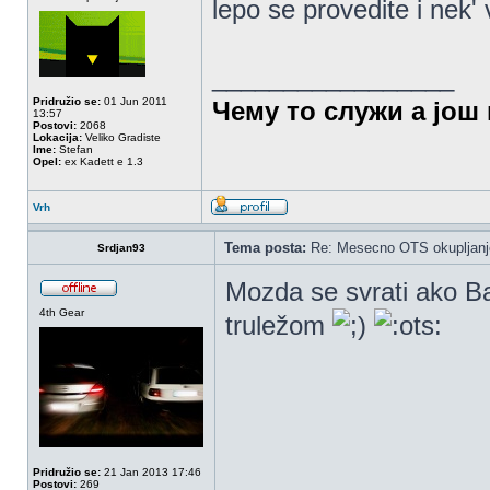
lepo se provedite i nek
_________________
Pridružio se:
01 Jun 2011
Чему то служи а још 
13:57
Postovi:
2068
Lokacija:
Veliko Gradiste
Ime:
Stefan
Opel:
ex Kadett e 1.3
Vrh
Tema posta:
Re: Mesecno OTS okupljanje
Srdjan93
Mozda se svrati ako Ba
4th Gear
truležom
Pridružio se:
21 Jan 2013 17:46
Postovi:
269