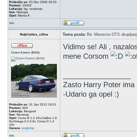
Pridružio se:
03 Dec 2008 18:03
Postovi:
15445
Lokacija:
bg, vozdovac
Ime:
Nebojsa
Opel:
Manta A
Vrh
Tema posta:
Re: Mesecno OTS okupljanje
RidjiCalibra_c20ne
Vidimo se! Ali , nazalo
Crveni Karton (BAN)
mene Corsom
_________________
Zasto Harry Poter ima
-Udario ga opel :)
Pridružio se:
31 Jan 2013 19:01
Postovi:
404
Lokacija:
Beograd
Ime:
Nemanja
Opel:
Corsa B 1.2 16v,Calibra 1.8
8v,Omega A 2.0 8v, Corsa D 1.4
16v
Garaza:
pogledaj
Vrh