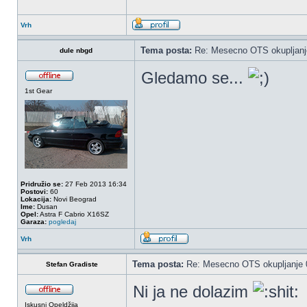
Vrh
Tema posta:
Re: Mesecno OTS okupljanje
dule nbgd
Gledamo se...
1st Gear
Pridružio se:
27 Feb 2013 16:34
Postovi:
60
Lokacija:
Novi Beograd
Ime:
Dusan
Opel:
Astra F Cabrio X16SZ
Garaza:
pogledaj
Vrh
Tema posta:
Re: Mesecno OTS okupljanje 0
Stefan Gradiste
Ni ja ne dolazim
Iskusni Opeldžija