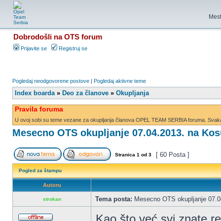
Mest
Dobrodošli na OTS forum
Prijavite se
Registruj se
Pogledaj neodgovorene postove
|
Pogledaj aktivne teme
Index boarda
»
Deo za članove
»
Okupljanja
Pravila foruma
U ovoj sobi su teme vezane za okupljanja članova OPEL TEAM SERBIA foruma. Svaka d
Mesecno OTS okupljanje 07.04.2013. na Kos
[ 60 Posta ]
Stranica
1
od
3
Pogled za štampu
Autoru
Tema posta:
Mesecno OTS okupljanje 07.04
strokan
Kao što već svi znate 