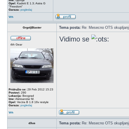
Ime:
Djordje
Opel:
Kadett E 1.3; Astra G
"Freedom"
Garaza:
pogledaj
Vrh
Tema posta:
Re: Mesecno OTS okupljanje
GrgoljBlaster
Vidimo se
4th Gear
Pridružio se:
29 Feb 2012 15:23
Postovi:
290
Lokacija:
Beograd
Ime:
Aleksandar M.
Opel:
Vectra B 1.8 16v restyle
Garaza:
pogledaj
Vrh
Tema posta:
Re: Mesecno OTS okupljanje
d3us