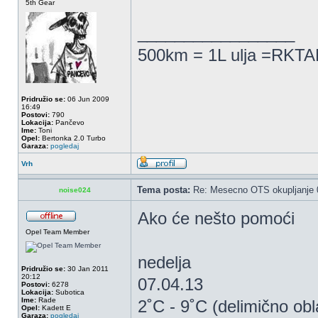
5th Gear
_________________
500km = 1L ulja =RKTAM
Pridružio se:
06 Jun 2009
16:49
Postovi:
790
Lokacija:
Pančevo
Ime:
Toni
Opel:
Bertonka 2.0 Turbo
Garaza:
pogledaj
Vrh
Tema posta:
Re: Mesecno OTS okupljanje 0
noise024
Ako će nešto pomoći
Opel Team Member
nedelja
Pridružio se:
30 Jan 2011
20:12
07.04.13
Postovi:
6278
Lokacija:
Subotica
Ime:
Rade
2˚C - 9˚C (delimično ob
Opel:
Kadett E
Garaza:
pogledaj