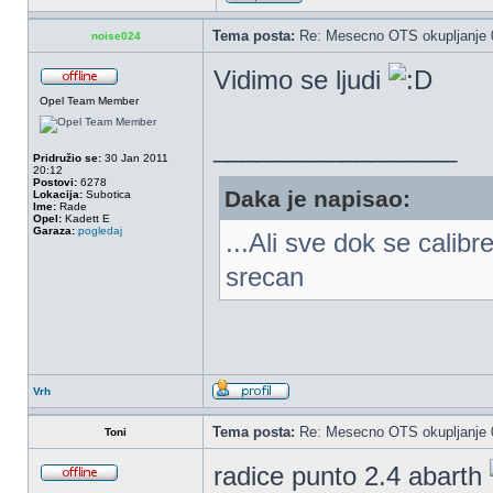
Tema posta:
Re: Mesecno OTS okupljanje 0
noise024
Vidimo se ljudi
Opel Team Member
_________________
Pridružio se:
30 Jan 2011
20:12
Postovi:
6278
Daka je napisao:
Lokacija:
Subotica
Ime:
Rade
Opel:
Kadett E
Garaza:
pogledaj
...Ali sve dok se calib
srecan
Vrh
Tema posta:
Re: Mesecno OTS okupljanje 0
Toni
radice punto 2.4 abarth