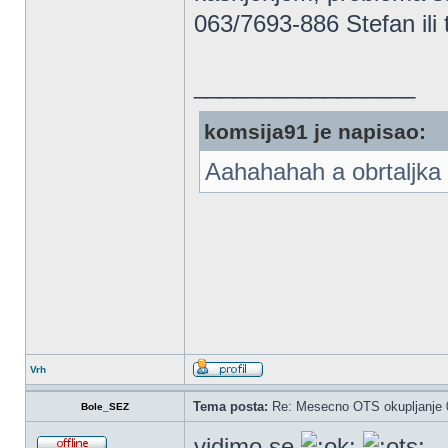
063/7693-886 Stefan ili t
_________________
komsija91 je napisao:
Aahahahah a obrtaljka 
Vrh
Tema posta:
Re: Mesecno OTS okupljanje 0
Bole_SEZ
vidimo se