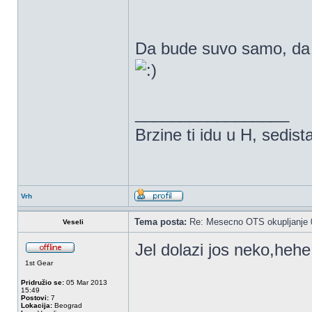
Da bude suvo samo, da 
_________________
Brzine ti idu u H, sedist
Vrh
Tema posta:
Re: Mesecno OTS okupljanje 0
Veseli
Jel dolazi jos neko,heh
1st Gear
Pridružio se:
05 Mar 2013
15:49
Postovi:
7
Lokacija:
Beograd