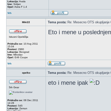
Lokacija:
Avala
Ime:
Srdjan
Opel:
Astra F 1.4
Vrh
Tema posta:
Re: Mesecno OTS okupljanje 0
Miki22
Eto i mene u poslednje
Iskusni Opeldžija
Pridružio se:
10 Avg 2011
15:04
Postovi:
2980
Lokacija:
Beograd
Ime:
Miroslav
Opel:
E46 Coupe
Vrh
Tema posta:
Re: Mesecno OTS okupljanje 0
opelko
eto i mene ipak
5th Gear
Pridružio se:
08 Dec 2011
14:28
Postovi:
545
Lokacija:
Zemun