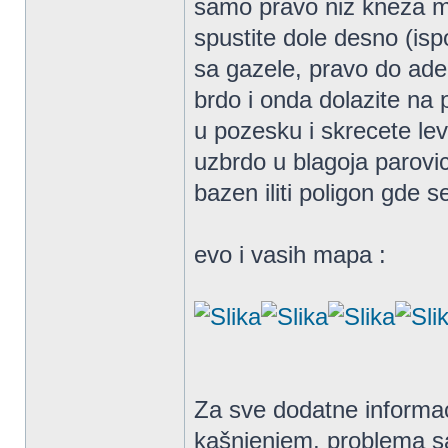
samo pravo niz kneza mi
spustite dole desno (isp
sa gazele, pravo do ade
brdo i onda dolazite na 
u pozesku i skrecete l
uzbrdo u blagoja parovi
bazen iliti poligon gde 
evo i vasih mapa :
Za sve dodatne informac
kašnjenjem, problema sa