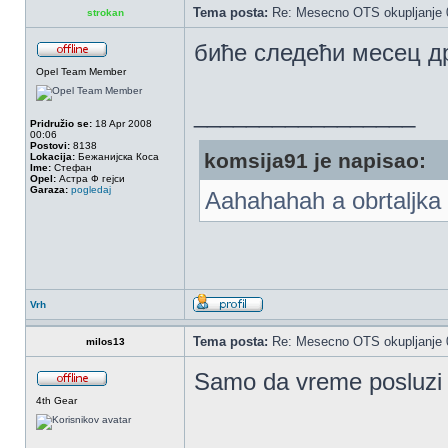
Tema posta:
Re: Mesecno OTS okupljanje 0
strokan
биће следећи месец др
Opel Team Member
_________________
Pridružio se:
18 Apr 2008
00:06
Postovi:
8138
komsija91 je napisao:
Lokacija:
Бежанијска Коса
Ime:
Стефан
Opel:
Астра Ф гејси
Garaza:
pogledaj
Aahahahah a obrtaljka 
Vrh
Tema posta:
Re: Mesecno OTS okupljanje 0
milos13
Samo da vreme posluzi 
4th Gear