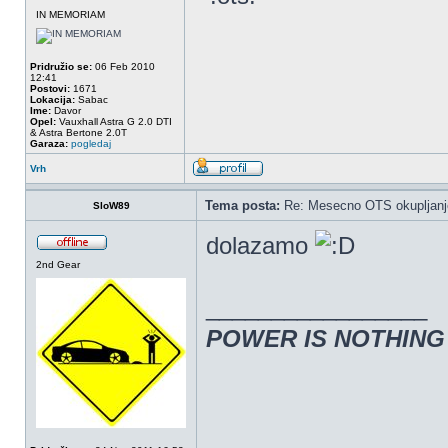
IN MEMORIAM
Pridružio se:
06 Feb 2010
12:41
Postovi:
1671
Lokacija:
Sabac
Ime:
Davor
Opel:
Vauxhall Astra G 2.0 DTI
& Astra Bertone 2.0T
Garaza:
pogledaj
Vrh
Tema posta:
Re: Mesecno OTS okupljanje
SloW89
dolazamo
2nd Gear
_________________
POWER IS NOTHIN