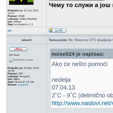
Чему то служи а још 
Pridružio se:
01 Jun 2011
13:57
Postovi:
2068
Lokacija:
Veliko Gradiste
Ime:
Stefan
Opel:
ex Kadett e 1.3
Vrh
Tema posta:
Re: Mesecno OTS okupljanje 0
milos13
noise024 je napisao:
4th Gear
Ako će nešto pomoći
Pridružio se:
23 Dec 2012
18:36
Postovi:
300
Lokacija:
beograd
nedelja
Ime:
Milos
Opel:
Vectra B 1.8 16v
Garaza:
pogledaj
07.04.13
2˚C - 9˚C (delimično o
http://www.naslovi.ne