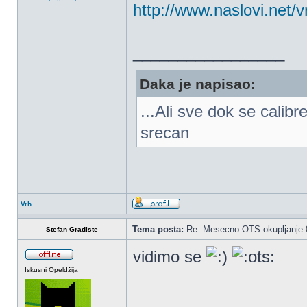
http://www.naslovi.net
_________________
Daka je napisao:
...Ali sve dok se calib
srecan
Vrh
Tema posta:
Re: Mesecno OTS okupljanje 0
Stefan Gradiste
vidimo se
Iskusni Opeldžija
_________________