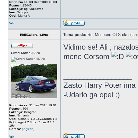
Pridružio se:
03 Dec 2008 18:03
Postovi:
15445
Lokacija:
bg, vozdovac
Ime:
Nebojsa
Opel:
Manta A
Vrh
Tema posta:
Re: Mesecno OTS okupljanje
RidjiCalibra_c20ne
Vidimo se! Ali , nazalo
Crveni Karton (BAN)
mene Corsom
_________________
Zasto Harry Poter ima
-Udario ga opel :)
Pridružio se:
31 Jan 2013 19:01
Postovi:
404
Lokacija:
Beograd
Ime:
Nemanja
Opel:
Corsa B 1.2 16v,Calibra 1.8
8v,Omega A 2.0 8v, Corsa D 1.4
16v
Garaza:
pogledaj
Vrh