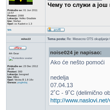
Чему то служи а још 
Pridružio se:
01 Jun 2011
13:57
Postovi:
2068
Lokacija:
Veliko Gradiste
Ime:
Stefan
Opel:
ex Kadett e 1.3
Vrh
Tema posta:
Re: Mesecno OTS okupljanje 0
milos13
noise024 je napisao:
4th Gear
Ako će nešto pomoći
Pridružio se:
23 Dec 2012
18:36
Postovi:
300
Lokacija:
beograd
nedelja
Ime:
Milos
Opel:
Vectra B 1.8 16v
Garaza:
pogledaj
07.04.13
2˚C - 9˚C (delimično o
http://www.naslovi.ne