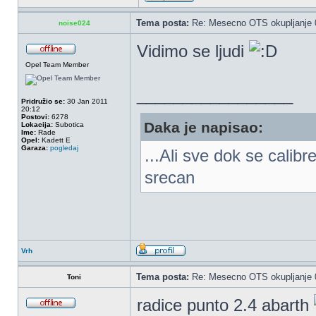
Tema posta:
Re: Mesecno OTS okupljanje 0
noise024
Vidimo se ljudi
Opel Team Member
_________________
Pridružio se:
30 Jan 2011
20:12
Postovi:
6278
Daka je napisao:
Lokacija:
Subotica
Ime:
Rade
Opel:
Kadett E
Garaza:
pogledaj
...Ali sve dok se calib
srecan
Vrh
Tema posta:
Re: Mesecno OTS okupljanje 0
Toni
radice punto 2.4 abarth