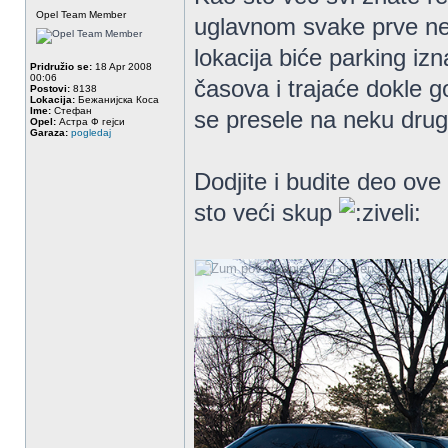
Opel Team Member
uglavnom svake prve ne
lokacija biće parking i
Pridružio se:
18 Apr 2008
00:06
časova i trajaće dokle go
Postovi:
8138
Lokacija:
Бежанијска Коса
Ime:
Стефан
se presele na neku dru
Opel:
Астра Ф гејси
Garaza:
pogledaj
Dodjite i budite deo ov
sto veći skup