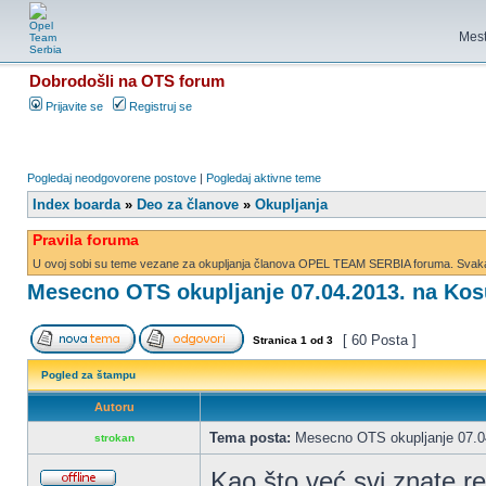
Mest
Dobrodošli na OTS forum
Prijavite se
Registruj se
Pogledaj neodgovorene postove
|
Pogledaj aktivne teme
Index boarda
»
Deo za članove
»
Okupljanja
Pravila foruma
U ovoj sobi su teme vezane za okupljanja članova OPEL TEAM SERBIA foruma. Svaka d
Mesecno OTS okupljanje 07.04.2013. na Kos
[ 60 Posta ]
Stranica
1
od
3
Pogled za štampu
Autoru
Tema posta:
Mesecno OTS okupljanje 07.04
strokan
Kao što već svi znate 