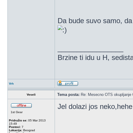
Da bude suvo samo, da 
_________________
Brzine ti idu u H, sedist
Vrh
Tema posta:
Re: Mesecno OTS okupljanje 0
Veseli
Jel dolazi jos neko,heh
1st Gear
Pridružio se:
05 Mar 2013
15:49
Postovi:
7
Lokacija:
Beograd