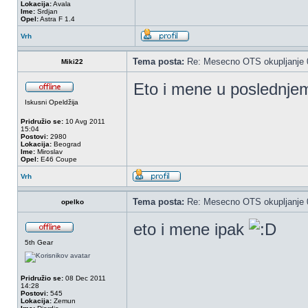
Lokacija:
Avala
Ime:
Srdjan
Opel:
Astra F 1.4
Vrh
Tema posta:
Re: Mesecno OTS okupljanje 0
Miki22
Eto i mene u poslednje
Iskusni Opeldžija
Pridružio se:
10 Avg 2011
15:04
Postovi:
2980
Lokacija:
Beograd
Ime:
Miroslav
Opel:
E46 Coupe
Vrh
Tema posta:
Re: Mesecno OTS okupljanje 0
opelko
eto i mene ipak
5th Gear
Pridružio se:
08 Dec 2011
14:28
Postovi:
545
Lokacija:
Zemun