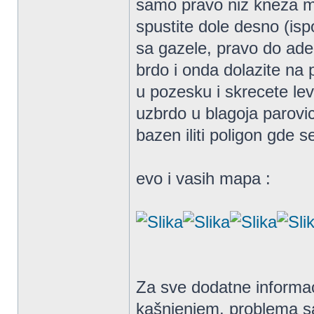
samo pravo niz kneza mi
spustite dole desno (isp
sa gazele, pravo do ade
brdo i onda dolazite na 
u pozesku i skrecete l
uzbrdo u blagoja parovi
bazen iliti poligon gde 
evo i vasih mapa :
Za sve dodatne informac
kašnjenjem, problema sa