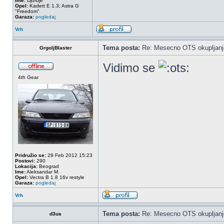
Ime:
Djordje
Opel:
Kadett E 1.3; Astra G
"Freedom"
Garaza:
pogledaj
Vrh
Tema posta:
Re: Mesecno OTS okupljanje
GrgoljBlaster
Vidimo se
4th Gear
Pridružio se:
29 Feb 2012 15:23
Postovi:
290
Lokacija:
Beograd
Ime:
Aleksandar M.
Opel:
Vectra B 1.8 16v restyle
Garaza:
pogledaj
Vrh
Tema posta:
Re: Mesecno OTS okupljanje
d3us