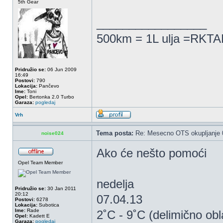
5th Gear
_________________
500km = 1L ulja =RKTAM
Pridružio se:
06 Jun 2009
16:49
Postovi:
790
Lokacija:
Pančevo
Ime:
Toni
Opel:
Bertonka 2.0 Turbo
Garaza:
pogledaj
Vrh
Tema posta:
Re: Mesecno OTS okupljanje 0
noise024
Ako će nešto pomoći
Opel Team Member
nedelja
Pridružio se:
30 Jan 2011
20:12
07.04.13
Postovi:
6278
Lokacija:
Subotica
Ime:
Rade
2˚C - 9˚C (delimično ob
Opel:
Kadett E
Garaza:
pogledaj