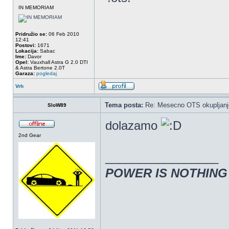
IN MEMORIAM
Pridružio se:
06 Feb 2010
12:41
Postovi:
1671
Lokacija:
Sabac
Ime:
Davor
Opel:
Vauxhall Astra G 2.0 DTI
& Astra Bertone 2.0T
Garaza:
pogledaj
Vrh
Tema posta:
Re: Mesecno OTS okupljanje
SloW89
dolazamo
2nd Gear
_________________
POWER IS NOTHIN