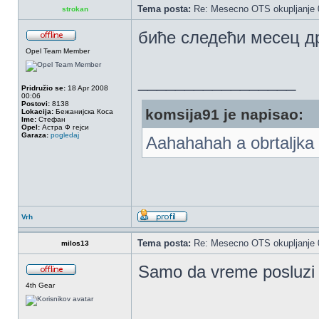
Tema posta:
Re: Mesecno OTS okupljanje 0
strokan
биће следећи месец др
Opel Team Member
_________________
Pridružio se:
18 Apr 2008
00:06
Postovi:
8138
komsija91 je napisao:
Lokacija:
Бежанијска Коса
Ime:
Стефан
Opel:
Астра Ф гејси
Garaza:
pogledaj
Aahahahah a obrtaljka 
Vrh
Tema posta:
Re: Mesecno OTS okupljanje 0
milos13
Samo da vreme posluzi 
4th Gear