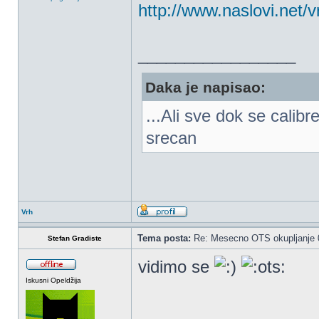
http://www.naslovi.net
_________________
Daka je napisao:
...Ali sve dok se calib
srecan
Vrh
Tema posta:
Re: Mesecno OTS okupljanje 0
Stefan Gradiste
vidimo se
Iskusni Opeldžija
_________________