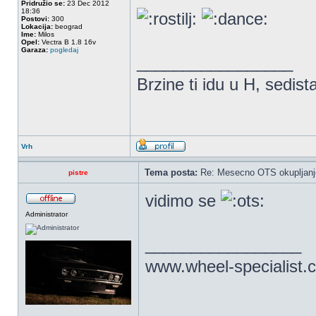
Pridružio se:
23 Dec 2012
18:36
Postovi:
300
Lokacija:
beograd
Ime:
Milos
Opel:
Vectra B 1.8 16v
Garaza:
pogledaj
_________________
Brzine ti idu u H, sedist
Vrh
Tema posta:
Re: Mesecno OTS okupljanje
pistre
vidimo se
Administrator
_________________
www.wheel-specialist.