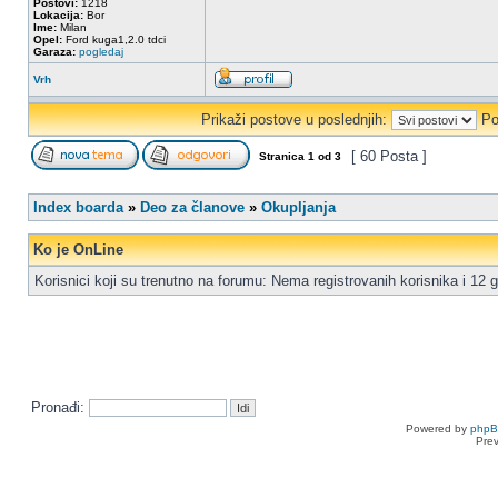
Postovi:
1218
Lokacija:
Bor
Ime:
Milan
Opel:
Ford kuga1,2.0 tdci
Garaza:
pogledaj
Vrh
Prikaži postove u poslednjih:
Po
[ 60 Posta ]
Stranica
1
od
3
Index boarda
»
Deo za članove
»
Okupljanja
Ko je OnLine
Korisnici koji su trenutno na forumu: Nema registrovanih korisnika i 12 g
Pronađi:
Powered by
php
Pre