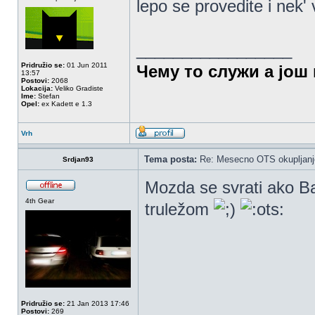
lepo se provedite i nek
_________________
Pridružio se:
01 Jun 2011
Чему то служи а још 
13:57
Postovi:
2068
Lokacija:
Veliko Gradiste
Ime:
Stefan
Opel:
ex Kadett e 1.3
Vrh
Tema posta:
Re: Mesecno OTS okupljanje
Srdjan93
Mozda se svrati ako Ba
4th Gear
truležom
Pridružio se:
21 Jan 2013 17:46
Postovi:
269