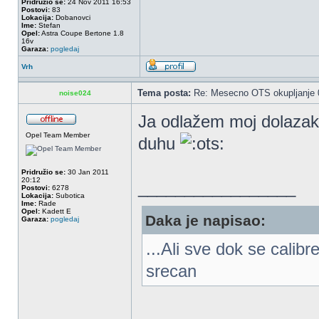
Pridružio se:
24 Nov 2011 16:53
Postovi:
83
Lokacija:
Dobanovci
Ime:
Stefan
Opel:
Astra Coupe Bertone 1.8
16v
Garaza:
pogledaj
Vrh
Tema posta:
Re: Mesecno OTS okupljanje 0
noise024
Ja odlažem moj dolazak 
Opel Team Member
duhu
Pridružio se:
30 Jan 2011
20:12
_________________
Postovi:
6278
Lokacija:
Subotica
Ime:
Rade
Opel:
Kadett E
Daka je napisao:
Garaza:
pogledaj
...Ali sve dok se calib
srecan