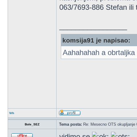
063/7693-886 Stefan ili t
_________________
komsija91 je napisao:
Aahahahah a obrtaljka 
Vrh
Tema posta:
Re: Mesecno OTS okupljanje 0
Bole_SEZ
vidimo se