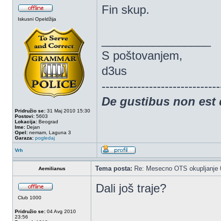
Fin skup.
Iskusni Opeldžija
_________________
S poštovanjem,
d3us
------------------------------
De gustibus non est
Pridružio se:
31 Maj 2010 15:30
Postovi:
5603
Lokacija:
Beograd
Ime:
Dejan
Opel:
nemam, Laguna 3
Garaza:
pogledaj
Vrh
Tema posta:
Re: Mesecno OTS okupljanje 0
Aemilianus
Dali još traje?
Club 1000
Pridružio se:
04 Avg 2010
23:56