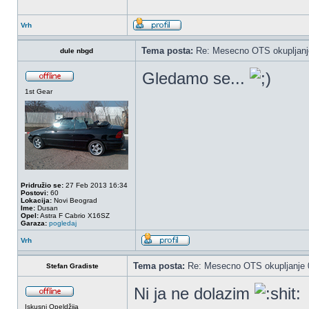
Vrh
Tema posta:
Re: Mesecno OTS okupljanje
dule nbgd
Gledamo se...
1st Gear
Pridružio se:
27 Feb 2013 16:34
Postovi:
60
Lokacija:
Novi Beograd
Ime:
Dusan
Opel:
Astra F Cabrio X16SZ
Garaza:
pogledaj
Vrh
Tema posta:
Re: Mesecno OTS okupljanje 0
Stefan Gradiste
Ni ja ne dolazim
Iskusni Opeldžija