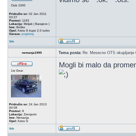
Club 1000
Pridružio se:
02 Jan 2011
03:37
Postovi:
1193
Lokacija:
Meljak ( Barajevo )
Ime:
Boško
Opel:
Astra G kupe 2.0 turbo
Garaza:
pogledaj
Vrh
Tema posta:
Re: Mesecno OTS okupljanje 0
nemanja1995
Mogli bi malo da promen
1st Gear
Pridružio se:
24 Jan 2013
00:08
Postovi:
8
Lokacija:
Zrenjanin
Ime:
Nemanja
Opel:
Astra G
Vrh