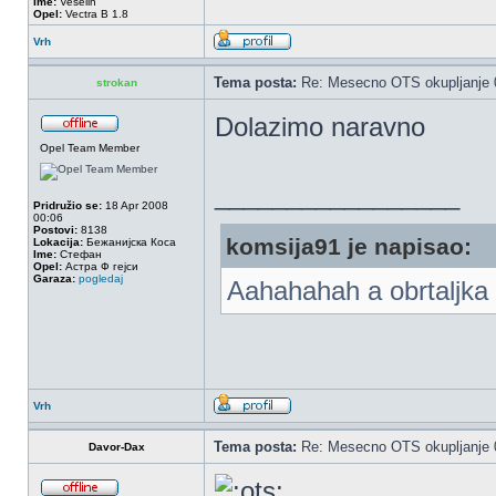
Ime:
Veselin
Opel:
Vectra B 1.8
Vrh
Tema posta:
Re: Mesecno OTS okupljanje 0
strokan
Dolazimo naravno
Opel Team Member
_________________
Pridružio se:
18 Apr 2008
00:06
Postovi:
8138
komsija91 je napisao:
Lokacija:
Бежанијска Коса
Ime:
Стефан
Opel:
Астра Ф гејси
Garaza:
pogledaj
Aahahahah a obrtaljka 
Vrh
Tema posta:
Re: Mesecno OTS okupljanje 0
Davor-Dax