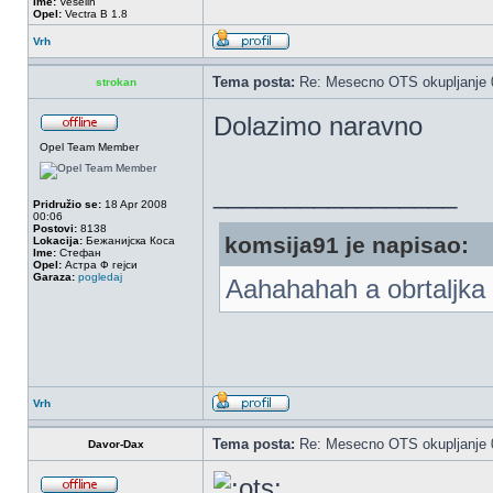
Ime:
Veselin
Opel:
Vectra B 1.8
Vrh
Tema posta:
Re: Mesecno OTS okupljanje 0
strokan
Dolazimo naravno
Opel Team Member
_________________
Pridružio se:
18 Apr 2008
00:06
Postovi:
8138
komsija91 je napisao:
Lokacija:
Бежанијска Коса
Ime:
Стефан
Opel:
Астра Ф гејси
Garaza:
pogledaj
Aahahahah a obrtaljka 
Vrh
Tema posta:
Re: Mesecno OTS okupljanje 0
Davor-Dax