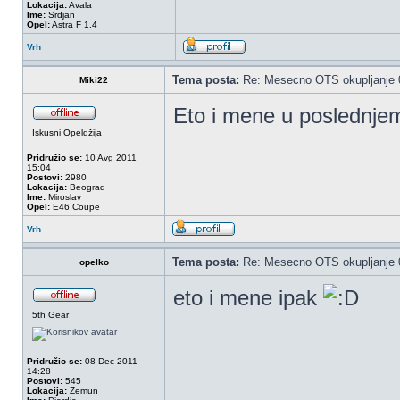
Lokacija:
Avala
Ime:
Srdjan
Opel:
Astra F 1.4
Vrh
Tema posta:
Re: Mesecno OTS okupljanje 0
Miki22
Eto i mene u poslednje
Iskusni Opeldžija
Pridružio se:
10 Avg 2011
15:04
Postovi:
2980
Lokacija:
Beograd
Ime:
Miroslav
Opel:
E46 Coupe
Vrh
Tema posta:
Re: Mesecno OTS okupljanje 0
opelko
eto i mene ipak
5th Gear
Pridružio se:
08 Dec 2011
14:28
Postovi:
545
Lokacija:
Zemun