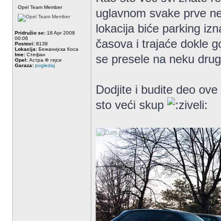
Opel Team Member
uglavnom svake prve ne
lokacija biće parking i
Pridružio se:
18 Apr 2008
00:06
časova i trajaće dokle go
Postovi:
8138
Lokacija:
Бежанијска Коса
Ime:
Стефан
se presele na neku dru
Opel:
Астра Ф гејси
Garaza:
pogledaj
Dodjite i budite deo ov
sto veći skup