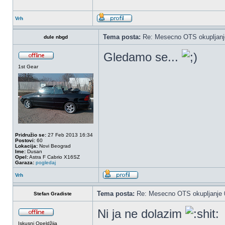
Vrh
Tema posta:
Re: Mesecno OTS okupljanje
dule nbgd
Gledamo se...
1st Gear
Pridružio se:
27 Feb 2013 16:34
Postovi:
60
Lokacija:
Novi Beograd
Ime:
Dusan
Opel:
Astra F Cabrio X16SZ
Garaza:
pogledaj
Vrh
Tema posta:
Re: Mesecno OTS okupljanje 0
Stefan Gradiste
Ni ja ne dolazim
Iskusni Opeldžija