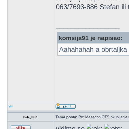
063/7693-886 Stefan ili t
_________________
komsija91 je napisao:
Aahahahah a obrtaljka 
Vrh
Tema posta:
Re: Mesecno OTS okupljanje 0
Bole_SEZ
vidimo se