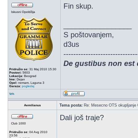
Fin skup.
Iskusni Opeldžija
_________________
S poštovanjem,
d3us
------------------------------
De gustibus non est
Pridružio se:
31 Maj 2010 15:30
Postovi:
5603
Lokacija:
Beograd
Ime:
Dejan
Opel:
nemam, Laguna 3
Garaza:
pogledaj
Vrh
Tema posta:
Re: Mesecno OTS okupljanje 0
Aemilianus
Dali još traje?
Club 1000
Pridružio se:
04 Avg 2010
23:56