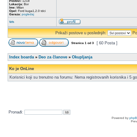
Postovi:
1218
Lokacija:
Bor
Ime:
Milan
Opel:
Ford kuga1,2.0 tdci
Garaza:
pogledaj
Vrh
Prikaži postove u poslednjih:
Po
[ 60 Posta ]
Stranica
1
od
3
Index boarda
»
Deo za članove
»
Okupljanja
Ko je OnLine
Korisnici koji su trenutno na forumu: Nema registrovanih korisnika i 5 go
Pronađi:
Powered by
php
Pre