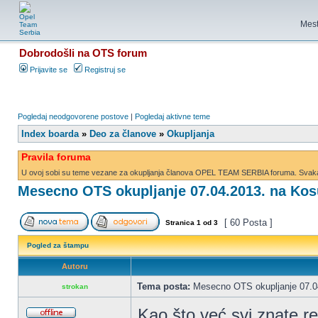
Mest
Dobrodošli na OTS forum
Prijavite se
Registruj se
Pogledaj neodgovorene postove
|
Pogledaj aktivne teme
Index boarda
»
Deo za članove
»
Okupljanja
Pravila foruma
U ovoj sobi su teme vezane za okupljanja članova OPEL TEAM SERBIA foruma. Svaka d
Mesecno OTS okupljanje 07.04.2013. na Kos
[ 60 Posta ]
Stranica
1
od
3
Pogled za štampu
Autoru
Tema posta:
Mesecno OTS okupljanje 07.04
strokan
Kao što već svi znate 