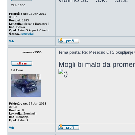
Club 1000
Pridružio se:
02 Jan 2011
03:37
Postovi:
1193
Lokacija:
Meljak ( Barajevo )
Ime:
Boško
Opel:
Astra G kupe 2.0 turbo
Garaza:
pogledaj
Vrh
Tema posta:
Re: Mesecno OTS okupljanje 0
nemanja1995
Mogli bi malo da promen
1st Gear
Pridružio se:
24 Jan 2013
00:08
Postovi:
8
Lokacija:
Zrenjanin
Ime:
Nemanja
Opel:
Astra G
Vrh