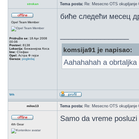
Tema posta:
Re: Mesecno OTS okupljanje 0
strokan
биће следећи месец др
Opel Team Member
_________________
Pridružio se:
18 Apr 2008
00:06
Postovi:
8138
komsija91 je napisao:
Lokacija:
Бежанијска Коса
Ime:
Стефан
Opel:
Астра Ф гејси
Garaza:
pogledaj
Aahahahah a obrtaljka 
Vrh
Tema posta:
Re: Mesecno OTS okupljanje 0
milos13
Samo da vreme posluzi 
4th Gear