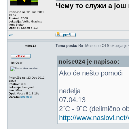
Чему то служи а још 
Pridružio se:
01 Jun 2011
13:57
Postovi:
2068
Lokacija:
Veliko Gradiste
Ime:
Stefan
Opel:
ex Kadett e 1.3
Vrh
Tema posta:
Re: Mesecno OTS okupljanje 0
milos13
noise024 je napisao:
4th Gear
Ako će nešto pomoći
Pridružio se:
23 Dec 2012
18:36
Postovi:
300
Lokacija:
beograd
nedelja
Ime:
Milos
Opel:
Vectra B 1.8 16v
Garaza:
pogledaj
07.04.13
2˚C - 9˚C (delimično o
http://www.naslovi.ne