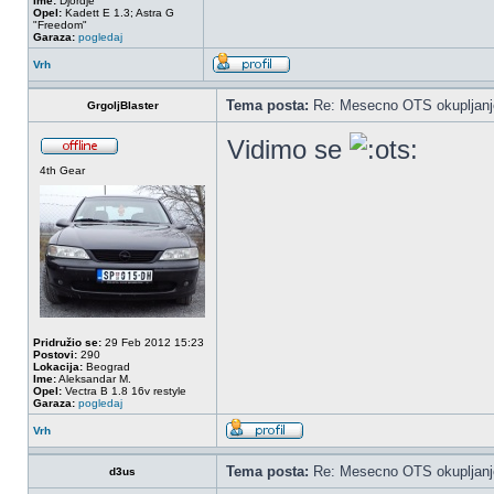
Ime:
Djordje
Opel:
Kadett E 1.3; Astra G
"Freedom"
Garaza:
pogledaj
Vrh
Tema posta:
Re: Mesecno OTS okupljanje
GrgoljBlaster
Vidimo se
4th Gear
Pridružio se:
29 Feb 2012 15:23
Postovi:
290
Lokacija:
Beograd
Ime:
Aleksandar M.
Opel:
Vectra B 1.8 16v restyle
Garaza:
pogledaj
Vrh
Tema posta:
Re: Mesecno OTS okupljanje
d3us