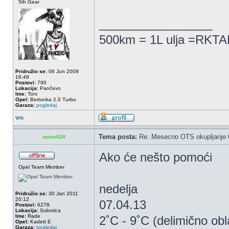
5th Gear
_________________
500km = 1L ulja =RKTAM
Pridružio se:
06 Jun 2009
16:49
Postovi:
790
Lokacija:
Pančevo
Ime:
Toni
Opel:
Bertonka 2.0 Turbo
Garaza:
pogledaj
Vrh
Tema posta:
Re: Mesecno OTS okupljanje 0
noise024
Ako će nešto pomoći
Opel Team Member
nedelja
Pridružio se:
30 Jan 2011
20:12
07.04.13
Postovi:
6278
Lokacija:
Subotica
Ime:
Rade
2˚C - 9˚C (delimično ob
Opel:
Kadett E
Garaza:
pogledaj