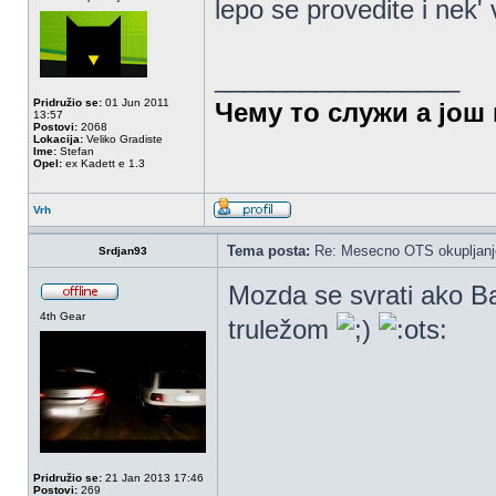
lepo se provedite i nek
_________________
Pridružio se:
01 Jun 2011
Чему то служи а још 
13:57
Postovi:
2068
Lokacija:
Veliko Gradiste
Ime:
Stefan
Opel:
ex Kadett e 1.3
Vrh
Tema posta:
Re: Mesecno OTS okupljanje
Srdjan93
Mozda se svrati ako Ba
4th Gear
truležom
Pridružio se:
21 Jan 2013 17:46
Postovi:
269