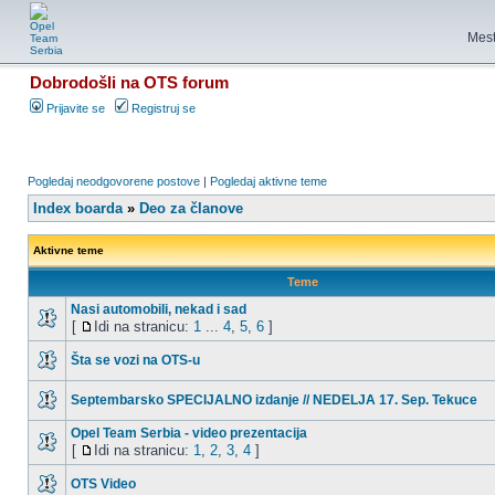
Mest
Dobrodošli na OTS forum
Prijavite se
Registruj se
Pogledaj neodgovorene postove
|
Pogledaj aktivne teme
Index boarda
»
Deo za članove
Aktivne teme
Teme
Nasi automobili, nekad i sad
[
Idi na stranicu:
1
...
4
,
5
,
6
]
Šta se vozi na OTS-u
Septembarsko SPECIJALNO izdanje // NEDELJA 17. Sep. Tekuce
Opel Team Serbia - video prezentacija
[
Idi na stranicu:
1
,
2
,
3
,
4
]
OTS Video