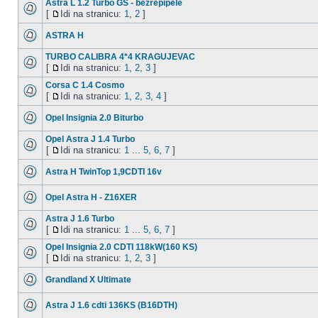
Astra L 1.2 Turbo GS - bezrepipele
[
Idi na stranicu:
1
,
2
]
ASTRA H
TURBO CALIBRA 4*4 KRAGUJEVAC
[
Idi na stranicu:
1
,
2
,
3
]
Corsa C 1.4 Cosmo
[
Idi na stranicu:
1
,
2
,
3
,
4
]
Opel Insignia 2.0 Biturbo
Opel Astra J 1.4 Turbo
[
Idi na stranicu:
1
...
5
,
6
,
7
]
Astra H TwinTop 1,9CDTI 16v
Opel Astra H - Z16XER
Astra J 1.6 Turbo
[
Idi na stranicu:
1
...
5
,
6
,
7
]
Opel Insignia 2.0 CDTI 118kW(160 KS)
[
Idi na stranicu:
1
,
2
,
3
]
Grandland X Ultimate
Astra J 1.6 cdti 136KS (B16DTH)