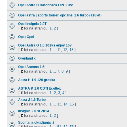
Opel Astra H Hatchback OPC Line
Opel astra j sports tourer, opc line ,1.6 turbo (a16let)
Opel Insignia 2.0T
[
Idi na stranicu:
1
,
2
]
Opet Opel
Opel Astra G 1.6 101ks enjoy 16v
[
Idi na stranicu:
1
...
11
,
12
,
13
]
Grenland x
Opel Ascona 1.6i
[
Idi na stranicu:
1
...
7
,
8
,
9
]
Astra H 1.9 120 greska
ASTRA K 1.6 CDTI Ecoflex
[
Idi na stranicu:
1
,
2
,
3
,
4
]
Astra J 1.6 Turbo
[
Idi na stranicu:
1
...
13
,
14
,
15
]
Insignia 2.0 st 2014
[
Idi na stranicu:
1
,
2
]
Spontana okupljanja :)
[
Idi na stranicu:
1
...
51
,
52
,
53
]