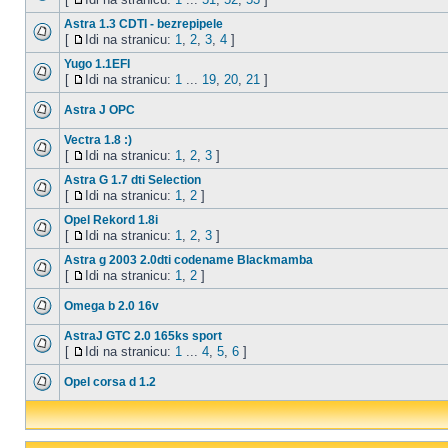
Astra 1.3 CDTI - bezrepipele
[
Idi na stranicu:
1
,
2
,
3
,
4
]
Yugo 1.1EFI
[
Idi na stranicu:
1
...
19
,
20
,
21
]
Astra J OPC
Vectra 1.8 :)
[
Idi na stranicu:
1
,
2
,
3
]
Astra G 1.7 dti Selection
[
Idi na stranicu:
1
,
2
]
Opel Rekord 1.8i
[
Idi na stranicu:
1
,
2
,
3
]
Astra g 2003 2.0dti codename Blackmamba
[
Idi na stranicu:
1
,
2
]
Omega b 2.0 16v
AstraJ GTC 2.0 165ks sport
[
Idi na stranicu:
1
...
4
,
5
,
6
]
Opel corsa d 1.2