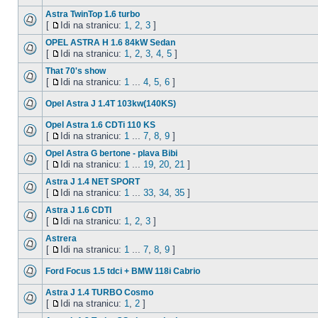
Astra TwinTop 1.6 turbo
[
Idi na stranicu:
1
,
2
,
3
]
OPEL ASTRA H 1.6 84kW Sedan
[
Idi na stranicu:
1
,
2
,
3
,
4
,
5
]
That 70's show
[
Idi na stranicu:
1
...
4
,
5
,
6
]
Opel Astra J 1.4T 103kw(140KS)
Opel Astra 1.6 CDTi 110 KS
[
Idi na stranicu:
1
...
7
,
8
,
9
]
Opel Astra G bertone - plava Bibi
[
Idi na stranicu:
1
...
19
,
20
,
21
]
Astra J 1.4 NET SPORT
[
Idi na stranicu:
1
...
33
,
34
,
35
]
Astra J 1.6 CDTI
[
Idi na stranicu:
1
,
2
,
3
]
Astrera
[
Idi na stranicu:
1
...
7
,
8
,
9
]
Ford Focus 1.5 tdci + BMW 118i Cabrio
Astra J 1.4 TURBO Cosmo
[
Idi na stranicu:
1
,
2
]