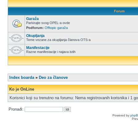
Forum
Garaža
Parkirajte svog OPEL-a ovde
Podforum:
Offtopic garaža
Okupljanja
Teme vezane za okupljanja članova OTS-a
Manifestacije
Razne manifestacije i najava istih
Index boarda
»
Deo za članove
Ko je OnLine
Korisnici koji su trenutno na forumu: Nema registrovanih korisnika i 1 go
Pronađi:
Powered by
php
Pre