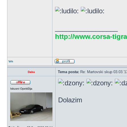
_________________
http://www.corsa-tigra
Vrh
Tema posta:
Re: Martovski skup 03.03.'1
Daka
Iskusni Opeldžija
Dolazim