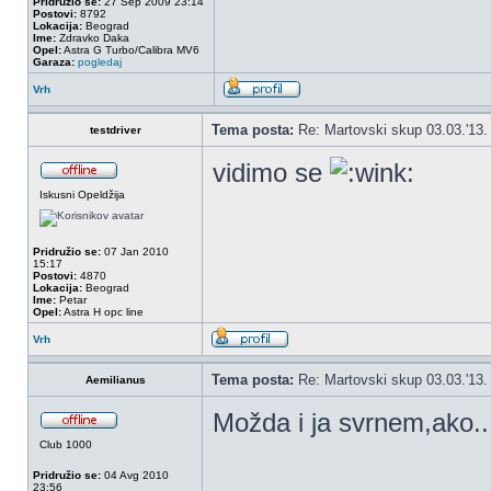
Pridružio se:
27 Sep 2009 23:14
Postovi:
8792
Lokacija:
Beograd
Ime:
Zdravko Daka
Opel:
Astra G Turbo/Calibra MV6
Garaza:
pogledaj
Vrh
Tema posta:
Re: Martovski skup 03.03.'13.
testdriver
vidimo se
Iskusni Opeldžija
Pridružio se:
07 Jan 2010
15:17
Postovi:
4870
Lokacija:
Beograd
Ime:
Petar
Opel:
Astra H opc line
Vrh
Tema posta:
Re: Martovski skup 03.03.'13.
Aemilianus
Možda i ja svrnem,ako..
Club 1000
Pridružio se:
04 Avg 2010
23:56