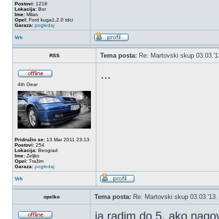
Postovi:
1218
Lokacija:
Bor
Ime:
Milan
Opel:
Ford kuga1,2.0 tdci
Garaza:
pogledaj
Vrh
Tema posta:
Re: Martovski skup 03.03.'1
RSS
...
4th Gear
Pridružio se:
13 Mar 2011 23:13
Postovi:
254
Lokacija:
Beograd
Ime:
Zeljko
Opel:
Tražim
Garaza:
pogledaj
Vrh
Tema posta:
Re: Martovski skup 03.03.'13.
opelko
ja radim do 5, ako nag