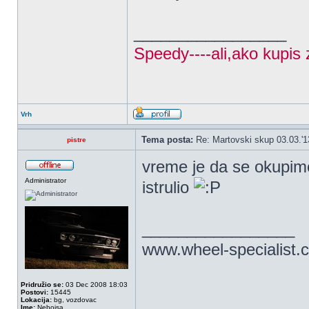
_________________
Speedy----ali,ako kupis 
Vrh
Tema posta:
Re: Martovski skup 03.03.'1
pistre
vreme je da se okupimo
Administrator
istrulio
_________________
www.wheel-specialist.
Pridružio se:
03 Dec 2008 18:03
Postovi:
15445
Lokacija:
bg, vozdovac
Ime:
Nebojsa