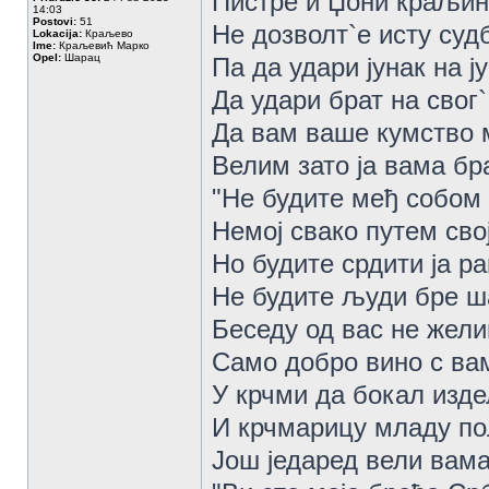
Пистре и Џони краљин
14:03
Postovi:
51
Не дозволт`е исту суд
Lokacija:
Краљево
Ime:
Краљевић Марко
Opel:
Шарац
Па да удари јунак на ј
Да удари брат на свог`
Да вам ваше кумство 
Велим зато ја вама бр
"Не будите међ собом 
Немој свако путем сво
Но будите срдити ја ра
Не будите људи бре ш
Беседу од вас не жели
Само добро вино с ва
У крчми да бокал изде
И крчмарицу младу п
Још једаред вели вам