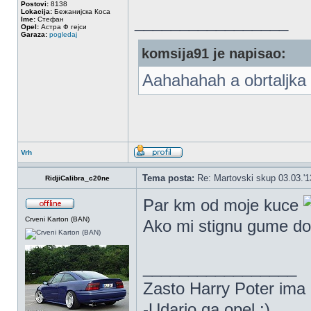
Postovi:
8138
Lokacija:
Бежанијска Коса
_________________
Ime:
Стефан
Opel:
Астра Ф гејси
Garaza:
pogledaj
komsija91 je napisao:
Aahahahah a obrtaljka 
Vrh
Tema posta:
Re: Martovski skup 03.03.'1
RidjiCalibra_c20ne
Par km od moje kuce
Crveni Karton (BAN)
Ako mi stignu gume d
_________________
Zasto Harry Poter ima
-Udario ga opel :)