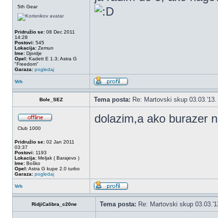
5th Gear
Pridružio se:
08 Dec 2011
14:28
Postovi:
545
Lokacija:
Zemun
Ime:
Djordje
Opel:
Kadett E 1.3; Astra G
"Freedom"
Garaza:
pogledaj
Vrh
Tema posta:
Re: Martovski skup 03.03.'13.
Bole_SEZ
dolazim,a ako burazer n
Club 1000
Pridružio se:
02 Jan 2011
03:37
Postovi:
1193
Lokacija:
Meljak ( Barajevo )
Ime:
Boško
Opel:
Astra G kupe 2.0 turbo
Garaza:
pogledaj
Vrh
Tema posta:
Re: Martovski skup 03.03.'1
RidjiCalibra_c20ne