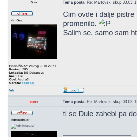
Tema posta:
Re: Martovski skup 03.03.'1
Dule
Cim ovde i dalje pistre 
4th Gear
promenilo.
Salim se, samo sam ht
Pridružio se:
28 Avg 2010 22:51
Postovi:
285
Lokacija:
BG,Dobanovci
Ime:
Dule
Opel:
Audi a3
Garaza:
pogledaj
Vrh
Tema posta:
Re: Martovski skup 03.03.'1
pistre
ti se Dule zahebi pa d
Administrator
_________________