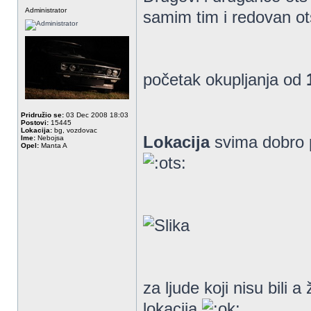
Administrator
samim tim i redovan o
početak okupljanja od
Pridružio se:
03 Dec 2008 18:03
Postovi:
15445
Lokacija:
bg, vozdovac
Lokacija
svima dobro 
Ime:
Nebojsa
Opel:
Manta A
za ljude koji nisu bili 
lokacija