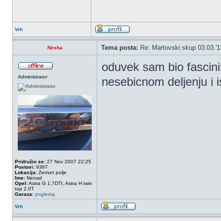
Vrh
Tema posta:
Re: Martovski skup 03.03.'1
Nesha
oduvek sam bio fascini
Administrator
nesebicnom deljenju i i
Pridružio se:
27 Nov 2007 22:25
Postovi:
9387
Lokacija:
Zemun polje
Ime:
Nenad
Opel:
Astra G 1.7DTI, Astra H twin
top 2.0T
Garaza:
pogledaj
Vrh