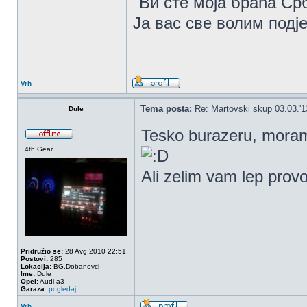
"Ви сте моја браћа Ср
Ја вас све волим подје
Vrh
Tema posta:
Re: Martovski skup 03.03.'1
Dule
Tesko burazeru, moram
4th Gear
Ali zelim vam lep prov
Pridružio se:
28 Avg 2010 22:51
Postovi:
285
Lokacija:
BG,Dobanovci
Ime:
Dule
Opel:
Audi a3
Garaza:
pogledaj
Vrh