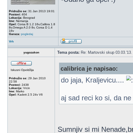
Pridružio se:
31 Jan 2013 19:01
Postovi:
404
Lokacija:
Beograd
Ime:
Nemanja
Opel:
Corsa B 1.2 16v,Calibra 1.8
8v,Omega A 2.0 8v, Corsa D 1.4
16v
Garaza:
pogledaj
Vrh
Tema posta:
Re: Martovski skup 03.03.'13.
yugozakon
calibrica je napisao:
Iskusni Opeldžija
do jaja, Kraljevicu....
Pridružio se:
29 Jan 2010
22:58
Postovi:
2438
Lokacija:
Vrcin
Ime:
Marko
Opel:
Kadett 2.5 24v V6
aj sad reci ko si, da n
Sumnjiv si mi Nenade,br