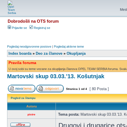
Mest
Dobrodošli na OTS forum
Prijavite se
Registruj se
Pogledaj neodgovorene postove
|
Pogledaj aktivne teme
Index boarda
»
Deo za članove
»
Okupljanja
Pravila foruma
U ovoj sobi su teme vezane za okupljanja članova OPEL TEAM SERBIA foruma. Svaka d
Martovski skup 03.03.'13. Košutnjak
[ 80 Posta ]
Stranica
1
od
4
Pogled za štampu
Autoru
Tema posta:
Martovski skup 03.03.'13. K
pistre
Drugovi i drugarice ots