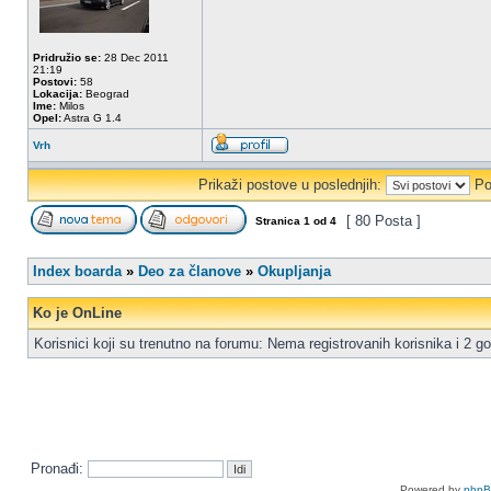
Pridružio se:
28 Dec 2011
21:19
Postovi:
58
Lokacija:
Beograd
Ime:
Milos
Opel:
Astra G 1.4
Vrh
Prikaži postove u poslednjih:
Po
[ 80 Posta ]
Stranica
1
od
4
Index boarda
»
Deo za članove
»
Okupljanja
Ko je OnLine
Korisnici koji su trenutno na forumu: Nema registrovanih korisnika i 2 go
Pronađi:
Powered by
php