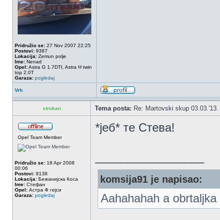
Pridružio se:
27 Nov 2007 22:25
Postovi:
9387
Lokacija:
Zemun polje
Ime:
Nenad
Opel:
Astra G 1.7DTI, Astra H twin
top 2.0T
Garaza:
pogledaj
Vrh
Tema posta:
Re: Martovski skup 03.03.'13.
strokan
*јеб* те Стева!
Opel Team Member
_________________
Pridružio se:
18 Apr 2008
00:06
Postovi:
8138
komsija91 je napisao:
Lokacija:
Бежанијска Коса
Ime:
Стефан
Opel:
Астра Ф гејси
Aahahahah a obrtaljka 
Garaza:
pogledaj