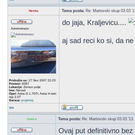
Tema posta:
Re: Martovski skup 03.03.'1
Nesha
do jaja, Kraljevicu....
Administrator
aj sad reci ko si, da n
Pridružio se:
27 Nov 2007 22:25
Postovi:
9387
Lokacija:
Zemun polje
Ime:
Nenad
Opel:
Astra G 1.7DTI, Astra H twin
top 2.0T
Garaza:
pogledaj
Vrh
Tema posta:
Re: Martovski skup 03.03.'13.
CweLe
Ovaj put definitivno be