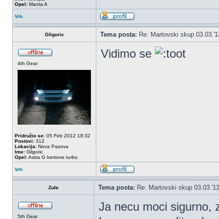
Opel:
Manta A
Vrh
Tema posta:
Re: Martovski skup 03.03.'1
Gligoric
Vidimo se
4th Gear
Pridružio se:
05 Feb 2012 18:32
Postovi:
312
Lokacija:
Nova Pazova
Ime:
Gligoric
Opel:
Astra G bertone turbo
Vrh
Tema posta:
Re: Martovski skup 03.03.'13
Zule
Ja necu moci sigurno, 
5th Gear