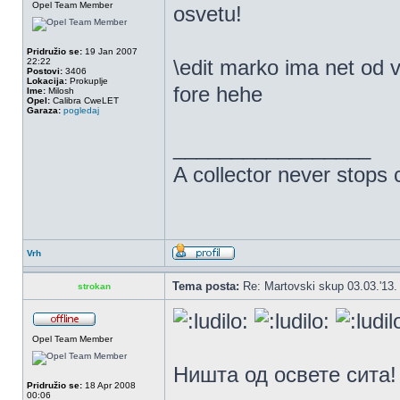
Opel Team Member
osvetu!
Pridružio se:
19 Jan 2007
\edit marko ima net od 
22:22
Postovi:
3406
Lokacija:
Prokuplje
fore hehe
Ime:
Milosh
Opel:
Calibra CweLET
Garaza:
pogledaj
_________________
A collector never stops c
Vrh
Tema posta:
Re: Martovski skup 03.03.'13.
strokan
Opel Team Member
Ништа од освете сита!
Pridružio se:
18 Apr 2008
00:06