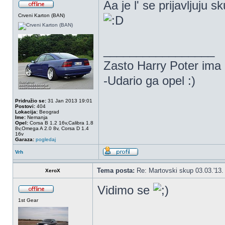
Aa je l' se prijavljuju
Crveni Karton (BAN)
_________________
Zasto Harry Poter ima
-Udario ga opel :)
Pridružio se:
31 Jan 2013 19:01
Postovi:
404
Lokacija:
Beograd
Ime:
Nemanja
Opel:
Corsa B 1.2 16v,Calibra 1.8
8v,Omega A 2.0 8v, Corsa D 1.4
16v
Garaza:
pogledaj
Vrh
Tema posta:
Re: Martovski skup 03.03.'13.
XeroX
Vidimo se
1st Gear