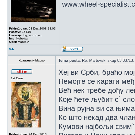
www.wheel-specialist.
Pridružio se:
03 Dec 2008 18:03
Postovi:
15445
Lokacija:
bg, vozdovac
Ime:
Nebojsa
Opel:
Manta A
Vrh
Tema posta:
Re: Martovski skup 03.03.'13.
Краљевић-Марко
Хеј ви Срби, браћо мо
1st Gear
Немојте се карати међ
Већ нек требе дођу ле
Које ћете љубит с` сл
Вина рујна ви са њима
Ко што некад два члан
Кумови најбољи свим`
Pridružio se:
24 Feb 2013