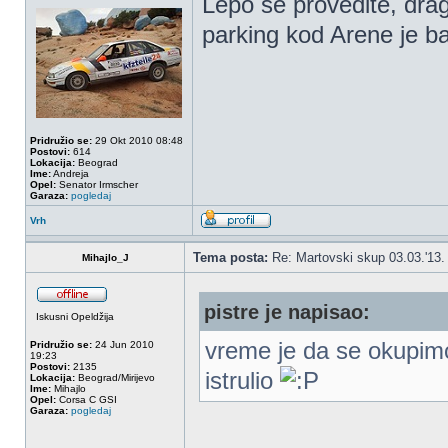
Lepo se provedite, dra
parking kod Arene je ba
Pridružio se:
29 Okt 2010 08:48
Postovi:
614
Lokacija:
Beograd
Ime:
Andreja
Opel:
Senator Irmscher
Garaza:
pogledaj
Vrh
Tema posta:
Re: Martovski skup 03.03.'13.
Mihajlo_J
pistre je napisao:
Iskusni Opeldžija
vreme je da se okupimo
Pridružio se:
24 Jun 2010
19:23
Postovi:
2135
istrulio
Lokacija:
Beograd/Mirijevo
Ime:
Mihajlo
Opel:
Corsa C GSI
Garaza:
pogledaj