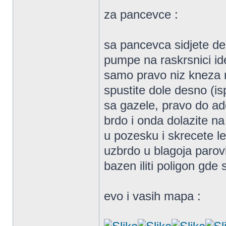
za pancevce :
sa pancevca sidjete d
pumpe na raskrsnici id
samo pravo niz kneza m
spustite dole desno (is
sa gazele, pravo do ad
brdo i onda dolazite n
u pozesku i skrecete 
uzbrdo u blagoja parov
bazen iliti poligon gde
evo i vasih mapa :