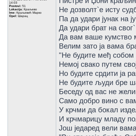
Пистре и Џони краљин
14:03
Postovi:
51
Не дозволт`е исту суд
Lokacija:
Краљево
Ime:
Краљевић Марко
Opel:
Шарац
Па да удари јунак на ј
Да удари брат на свог`
Да вам ваше кумство 
Велим зато ја вама бр
"Не будите међ собом 
Немој свако путем сво
Но будите срдити ја ра
Не будите људи бре ш
Беседу од вас не жели
Само добро вино с ва
У крчми да бокал изде
И крчмарицу младу п
Још једаред вели вам