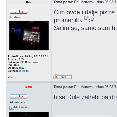
Tema posta:
Re: Martovski skup 03.03.'1
Dule
Cim ovde i dalje pistre 
4th Gear
promenilo.
Salim se, samo sam ht
Pridružio se:
28 Avg 2010 22:51
Postovi:
285
Lokacija:
BG,Dobanovci
Ime:
Dule
Opel:
Audi a3
Garaza:
pogledaj
Vrh
Tema posta:
Re: Martovski skup 03.03.'1
pistre
ti se Dule zahebi pa d
Administrator
_________________