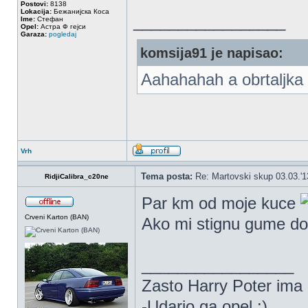
Postovi:
8138
Lokacija:
Бежанијска Коса
_________________
Ime:
Стефан
Opel:
Астра Ф гејси
Garaza:
pogledaj
komsija91 je napisao:
Aahahahah a obrtaljka 
Vrh
Tema posta:
Re: Martovski skup 03.03.'1
RidjiCalibra_c20ne
Par km od moje kuce
Crveni Karton (BAN)
Ako mi stignu gume d
_________________
Zasto Harry Poter ima
-Udario ga opel :)