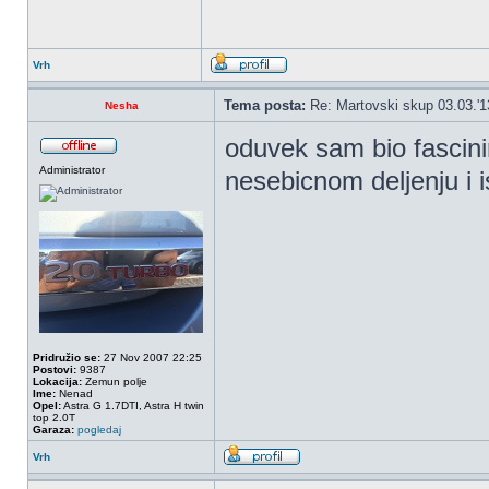
Vrh
Tema posta:
Re: Martovski skup 03.03.'1
Nesha
oduvek sam bio fascini
Administrator
nesebicnom deljenju i i
Pridružio se:
27 Nov 2007 22:25
Postovi:
9387
Lokacija:
Zemun polje
Ime:
Nenad
Opel:
Astra G 1.7DTI, Astra H twin
top 2.0T
Garaza:
pogledaj
Vrh