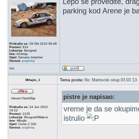
Lepo se provedite, dra
parking kod Arene je ba
Pridružio se:
29 Okt 2010 08:48
Postovi:
614
Lokacija:
Beograd
Ime:
Andreja
Opel:
Senator Irmscher
Garaza:
pogledaj
Vrh
Tema posta:
Re: Martovski skup 03.03.'13.
Mihajlo_J
pistre je napisao:
Iskusni Opeldžija
vreme je da se okupimo
Pridružio se:
24 Jun 2010
19:23
Postovi:
2135
istrulio
Lokacija:
Beograd/Mirijevo
Ime:
Mihajlo
Opel:
Corsa C GSI
Garaza:
pogledaj