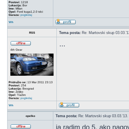
Postovi:
1218
Lokacija:
Bor
Ime:
Milan
Opel:
Ford kuga1,2.0 tdci
Garaza:
pogledaj
Vrh
Tema posta:
Re: Martovski skup 03.03.'1
RSS
...
4th Gear
Pridružio se:
13 Mar 2011 23:13
Postovi:
254
Lokacija:
Beograd
Ime:
Zeljko
Opel:
Tražim
Garaza:
pogledaj
Vrh
Tema posta:
Re: Martovski skup 03.03.'13.
opelko
ja radim do 5, ako nag