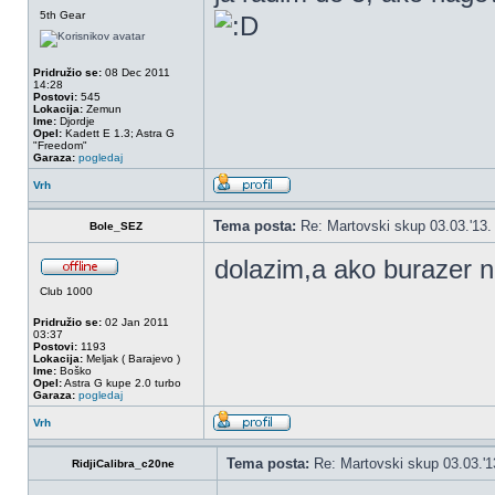
5th Gear
Pridružio se:
08 Dec 2011
14:28
Postovi:
545
Lokacija:
Zemun
Ime:
Djordje
Opel:
Kadett E 1.3; Astra G
"Freedom"
Garaza:
pogledaj
Vrh
Tema posta:
Re: Martovski skup 03.03.'13.
Bole_SEZ
dolazim,a ako burazer n
Club 1000
Pridružio se:
02 Jan 2011
03:37
Postovi:
1193
Lokacija:
Meljak ( Barajevo )
Ime:
Boško
Opel:
Astra G kupe 2.0 turbo
Garaza:
pogledaj
Vrh
Tema posta:
Re: Martovski skup 03.03.'1
RidjiCalibra_c20ne