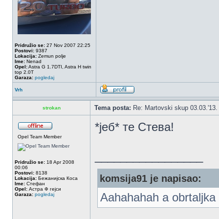
Pridružio se:
27 Nov 2007 22:25
Postovi:
9387
Lokacija:
Zemun polje
Ime:
Nenad
Opel:
Astra G 1.7DTI, Astra H twin
top 2.0T
Garaza:
pogledaj
Vrh
Tema posta:
Re: Martovski skup 03.03.'13.
strokan
*јеб* те Стева!
Opel Team Member
_________________
Pridružio se:
18 Apr 2008
00:06
Postovi:
8138
komsija91 je napisao:
Lokacija:
Бежанијска Коса
Ime:
Стефан
Opel:
Астра Ф гејси
Aahahahah a obrtaljka 
Garaza:
pogledaj