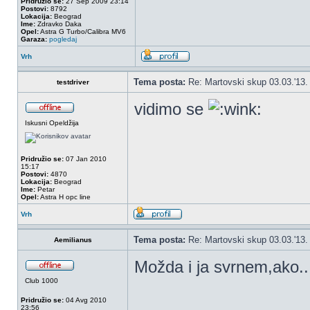
Pridružio se:
27 Sep 2009 23:14
Postovi:
8792
Lokacija:
Beograd
Ime:
Zdravko Daka
Opel:
Astra G Turbo/Calibra MV6
Garaza:
pogledaj
Vrh
Tema posta:
Re: Martovski skup 03.03.'13.
testdriver
vidimo se
Iskusni Opeldžija
Pridružio se:
07 Jan 2010
15:17
Postovi:
4870
Lokacija:
Beograd
Ime:
Petar
Opel:
Astra H opc line
Vrh
Tema posta:
Re: Martovski skup 03.03.'13.
Aemilianus
Možda i ja svrnem,ako..
Club 1000
Pridružio se:
04 Avg 2010
23:56