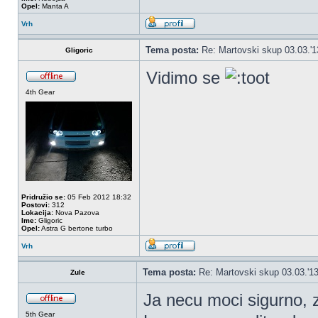
Opel:
Manta A
Vrh
Tema posta:
Re: Martovski skup 03.03.'1
Gligoric
Vidimo se
4th Gear
Pridružio se:
05 Feb 2012 18:32
Postovi:
312
Lokacija:
Nova Pazova
Ime:
Gligoric
Opel:
Astra G bertone turbo
Vrh
Tema posta:
Re: Martovski skup 03.03.'13
Zule
Ja necu moci sigurno, 
5th Gear