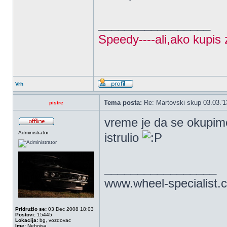
_________________
Speedy----ali,ako kupis 
Vrh
Tema posta:
Re: Martovski skup 03.03.'1
pistre
vreme je da se okupimo
Administrator
istrulio
_________________
www.wheel-specialist.
Pridružio se:
03 Dec 2008 18:03
Postovi:
15445
Lokacija:
bg, vozdovac
Ime:
Nebojsa