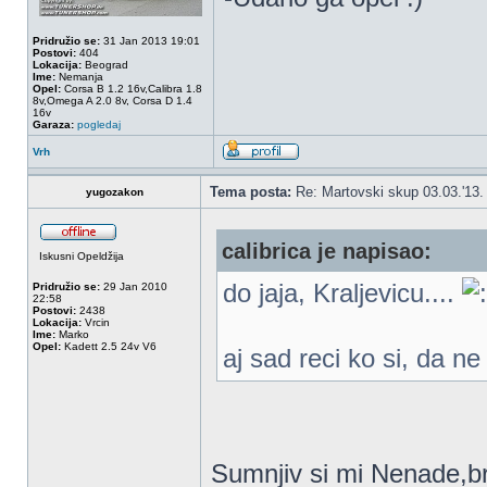
Pridružio se:
31 Jan 2013 19:01
Postovi:
404
Lokacija:
Beograd
Ime:
Nemanja
Opel:
Corsa B 1.2 16v,Calibra 1.8
8v,Omega A 2.0 8v, Corsa D 1.4
16v
Garaza:
pogledaj
Vrh
Tema posta:
Re: Martovski skup 03.03.'13.
yugozakon
calibrica je napisao:
Iskusni Opeldžija
do jaja, Kraljevicu....
Pridružio se:
29 Jan 2010
22:58
Postovi:
2438
Lokacija:
Vrcin
Ime:
Marko
Opel:
Kadett 2.5 24v V6
aj sad reci ko si, da n
Sumnjiv si mi Nenade,br