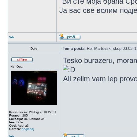
"Ви сте моја браћа Ср
Ја вас све волим подје
Vrh
Tema posta:
Re: Martovski skup 03.03.'1
Dule
Tesko burazeru, moram
4th Gear
Ali zelim vam lep prov
Pridružio se:
28 Avg 2010 22:51
Postovi:
285
Lokacija:
BG,Dobanovci
Ime:
Dule
Opel:
Audi a3
Garaza:
pogledaj
Vrh