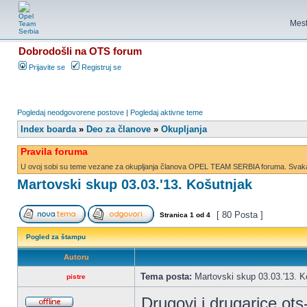
Mest
Dobrodošli na OTS forum
Prijavite se
Registruj se
Pogledaj neodgovorene postove
|
Pogledaj aktivne teme
Index boarda
»
Deo za članove
»
Okupljanja
Pravila foruma
U ovoj sobi su teme vezane za okupljanja članova OPEL TEAM SERBIA foruma. Svaka d
Martovski skup 03.03.'13. Košutnjak
[ 80 Posta ]
Stranica
1
od
4
Pogled za štampu
Autoru
Tema posta:
Martovski skup 03.03.'13. K
pistre
Drugovi i drugarice ots