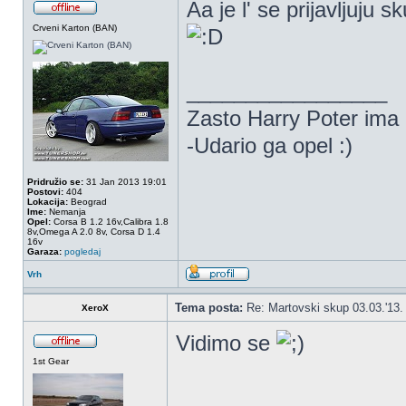
Aa je l' se prijavljuju
Crveni Karton (BAN)
_________________
Zasto Harry Poter ima
-Udario ga opel :)
Pridružio se:
31 Jan 2013 19:01
Postovi:
404
Lokacija:
Beograd
Ime:
Nemanja
Opel:
Corsa B 1.2 16v,Calibra 1.8
8v,Omega A 2.0 8v, Corsa D 1.4
16v
Garaza:
pogledaj
Vrh
Tema posta:
Re: Martovski skup 03.03.'13.
XeroX
Vidimo se
1st Gear