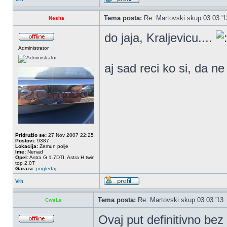
Tema posta:
Re: Martovski skup 03.03.'1
Nesha
do jaja, Kraljevicu....
Administrator
aj sad reci ko si, da n
Pridružio se:
27 Nov 2007 22:25
Postovi:
9387
Lokacija:
Zemun polje
Ime:
Nenad
Opel:
Astra G 1.7DTI, Astra H twin
top 2.0T
Garaza:
pogledaj
Vrh
Tema posta:
Re: Martovski skup 03.03.'13.
CweLe
Ovaj put definitivno be