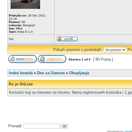
Pridružio se:
28 Dec 2011
21:19
Postovi:
58
Lokacija:
Beograd
Ime:
Milos
Opel:
Astra G 1.4
Vrh
Prikaži postove u poslednjih:
Po
[ 80 Posta ]
Stranica
1
od
4
Index boarda
»
Deo za članove
»
Okupljanja
Ko je OnLine
Korisnici koji su trenutno na forumu: Nema registrovanih korisnika i 1 go
Pronađi:
Powered by
php