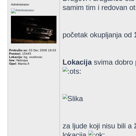
Administrator
samim tim i redovan o
početak okupljanja od
Pridružio se:
03 Dec 2008 18:03
Postovi:
15445
Lokacija:
bg, vozdovac
Lokacija
svima dobro 
Ime:
Nebojsa
Opel:
Manta A
za ljude koji nisu bili 
lokacija