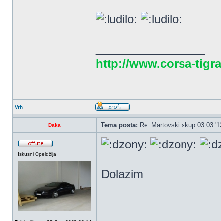
_________________
http://www.corsa-tigra
Vrh
Tema posta:
Re: Martovski skup 03.03.'1
Daka
Iskusni Opeldžija
Dolazim