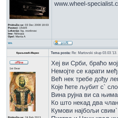
www.wheel-specialist.
Pridružio se:
03 Dec 2008 18:03
Postovi:
15445
Lokacija:
bg, vozdovac
Ime:
Nebojsa
Opel:
Manta A
Vrh
Tema posta:
Re: Martovski skup 03.03.'13.
Краљевић-Марко
Хеј ви Срби, браћо мо
1st Gear
Немојте се карати међ
Већ нек требе дођу ле
Које ћете љубит с` сл
Вина рујна ви са њима
Ко што некад два члан
Кумови најбољи свим`
Pridružio se:
24 Feb 2013