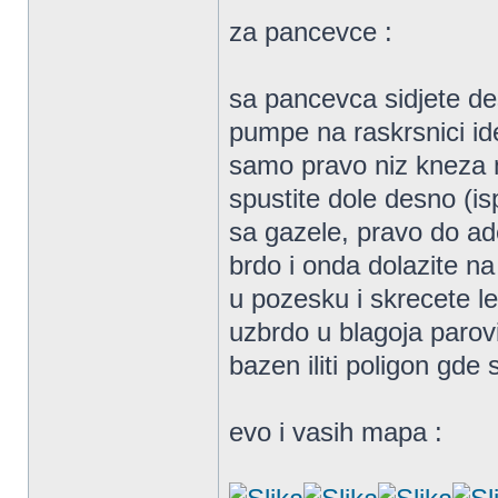
za pancevce :
sa pancevca sidjete d
pumpe na raskrsnici id
samo pravo niz kneza m
spustite dole desno (is
sa gazele, pravo do ad
brdo i onda dolazite n
u pozesku i skrecete 
uzbrdo u blagoja parov
bazen iliti poligon gde
evo i vasih mapa :