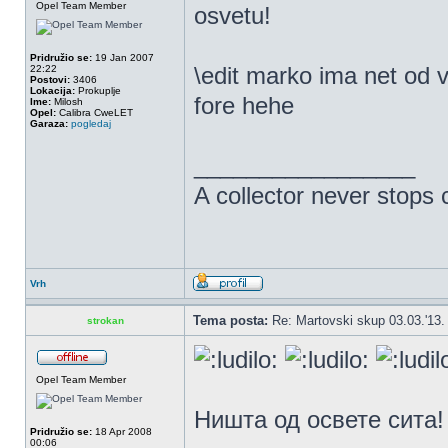
Opel Team Member
osvetu!
Pridružio se:
19 Jan 2007
\edit marko ima net od 
22:22
Postovi:
3406
Lokacija:
Prokuplje
fore hehe
Ime:
Milosh
Opel:
Calibra CweLET
Garaza:
pogledaj
_________________
A collector never stops c
Vrh
Tema posta:
Re: Martovski skup 03.03.'13.
strokan
Opel Team Member
Ништа од освете сита!
Pridružio se:
18 Apr 2008
00:06