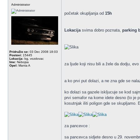
Administrator
početak okupljanja od
15h
Lokacija
svima dobro poznata,
parking 
Pridružio se:
03 Dec 2008 18:03
Postovi:
15445
Lokacija:
bg, vozdovac
Ime:
Nebojsa
za ljude koji nisu bili a žele da dodju, ev
Opel:
Manta A
a ko prvi put dolazi, a ne zna gde se nal
ko dolazi sa gazele iskljucuje se kod saj
prvi semafor na kome idete desno (to je 
kosutnjak iliti poligon gde se skupljamo.
za pancevce :
sa pancevca sidjete desno u 29. novembra