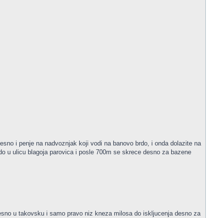
esno i penje na nadvoznjak koji vodi na banovo brdo, i onda dolazite na
do u ulicu blagoja parovica i posle 700m se skrece desno za bazene
esno u takovsku i samo pravo niz kneza milosa do iskljucenja desno za