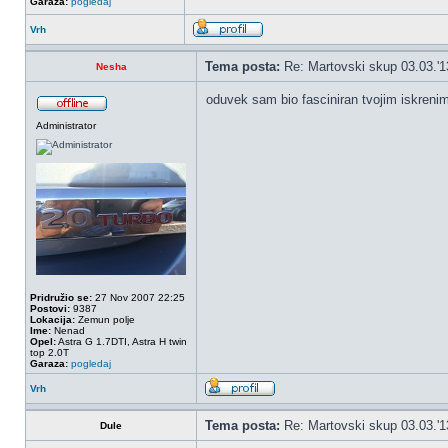
Garaza:
pogledaj
Vrh
Tema posta:
Re: Martovski skup 03.03.'1
Nesha
oduvek sam bio fasciniran tvojim iskreni
Administrator
Pridružio se:
27 Nov 2007 22:25
Postovi:
9387
Lokacija:
Zemun polje
Ime:
Nenad
Opel:
Astra G 1.7DTI, Astra H twin
top 2.0T
Garaza:
pogledaj
Vrh
Tema posta:
Re: Martovski skup 03.03.'1
Dule