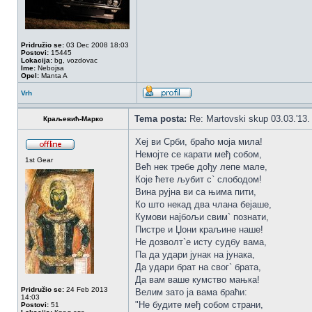
Pridružio se:
03 Dec 2008 18:03
Postovi:
15445
Lokacija:
bg, vozdovac
Ime:
Nebojsa
Opel:
Manta A
Vrh
Tema posta:
Re: Martovski skup 03.03.'13.
Краљевић-Марко
Хеј ви Срби, браћо моја мила!
Немојте се карати међ собом,
1st Gear
Већ нек требе дођу лепе мале,
Које ћете љубит с` слободом!
Вина рујна ви са њима пити,
Ко што некад два члана бејаше,
Кумови најбољи свим` познати,
Пистре и Џони краљине наше!
Не дозволт`е исту судбу вама,
Па да удари јунак на јунака,
Да удари брат на свог` брата,
Да вам ваше кумство мањка!
Pridružio se:
24 Feb 2013
Велим зато ја вама браћи:
14:03
"Не будите међ собом страни,
Postovi:
51