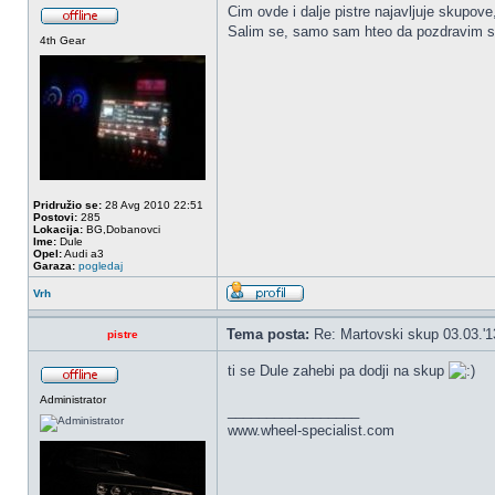
Cim ovde i dalje pistre najavljuje skupove
Salim se, samo sam hteo da pozdravim s
4th Gear
Pridružio se:
28 Avg 2010 22:51
Postovi:
285
Lokacija:
BG,Dobanovci
Ime:
Dule
Opel:
Audi a3
Garaza:
pogledaj
Vrh
Tema posta:
Re: Martovski skup 03.03.'1
pistre
ti se Dule zahebi pa dodji na skup
Administrator
_________________
www.wheel-specialist.com