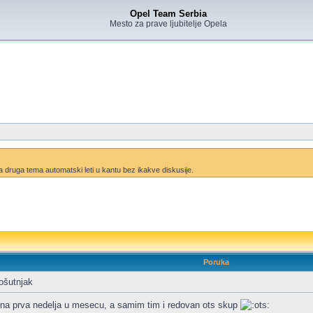
Opel Team Serbia
Mesto za prave ljubitelje Opela
ruga tema automatski leti u kantu bez ikakve diskusije.
Poruka
ošutnjak
jedna prva nedelja u mesecu, a samim tim i redovan ots skup