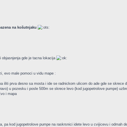
bazena na košutnjaku
o i objasnjenja gde je tacna lokacija
azi, evo male pomoci u vidu mape :
ma iliti prva desno sa mosta i ide se radnickom ulicom do ade gde se skrece d
pravo) u pozesku i posle 500m se skrece levo (kod jugopetrolove pumpe) uzbr
 Evo i mapa
, pa kod jugopetrolove pumpe na raskrsnici idete levo u cvijicevu i odmah d