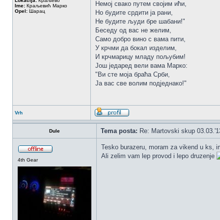
Lokacija:
Краљево
Немој свако путем својим ићи,
Ime:
Краљевић Марко
Opel:
Шарац
Но будите срдити ја рани,
Не будите људи бре шабани!"
Беседу од вас не желим,
Само добро вино с вама пити,
У крчми да бокал изделим,
И крчмарицу младу пољубим!
Још једаред вели вама Марко:
"Ви сте моја браћа Срби,
Ја вас све волим подједнако!"
Vrh
Tema posta:
Re: Martovski skup 03.03.'1
Dule
Tesko burazeru, moram za vikend u ks, 
Ali zelim vam lep provod i lepo druzenje
4th Gear