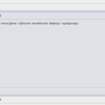
3.
m emocijama i njihovom nesebicnom deljenju i ispoljavanju.
3.