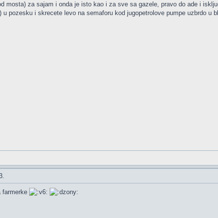
od mosta) za sajam i onda je isto kao i za sve sa gazele, pravo do ade i iskl
) u pozesku i skrecete levo na semaforu kod jugopetrolove pumpe uzbrdo u bla
3.
a farmerke