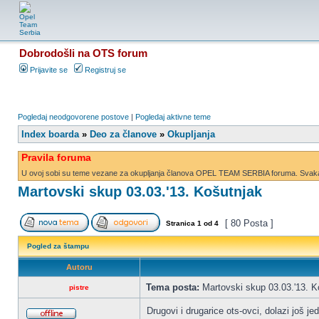
Dobrodošli na OTS forum
Prijavite se
Registruj se
Pogledaj neodgovorene postove
|
Pogledaj aktivne teme
Index boarda
»
Deo za članove
»
Okupljanja
Pravila foruma
U ovoj sobi su teme vezane za okupljanja članova OPEL TEAM SERBIA foruma. Svaka d
Martovski skup 03.03.'13. Košutnjak
[ 80 Posta ]
Stranica
1
od
4
Pogled za štampu
Autoru
Tema posta:
Martovski skup 03.03.'13. K
pistre
Drugovi i drugarice ots-ovci, dolazi još 