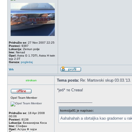
Pridružio se:
27 Nov 2007 22:25
Postovi:
9387
Lokacija:
Zemun polje
Ime:
Nenad
Opel:
Astra G 1.7DTI, Astra H twin
top 2.0T
Garaza:
pogledaj
Vrh
Tema posta:
Re: Martovski skup 03.03.'13.
strokan
*јеб* те Стева!
Opel Team Member
_________________
komsija91 je napisao:
Pridružio se:
18 Apr 2008
00:06
Aahahahah a obrtaljka kao gradomer u raki
Postovi:
8138
Lokacija:
Бежанијска Коса
Ime:
Стефан
Opel:
Астра Ф гејси