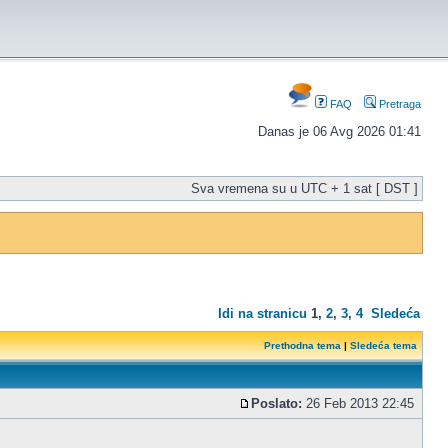
FAQ
Pretraga
Danas je 06 Avg 2026 01:41
Sva vremena su u UTC + 1 sat [ DST ]
Idi na stranicu
1
,
2
,
3
,
4
Sledeća
Prethodna tema
|
Sledeća tema
Poslato:
26 Feb 2013 22:45