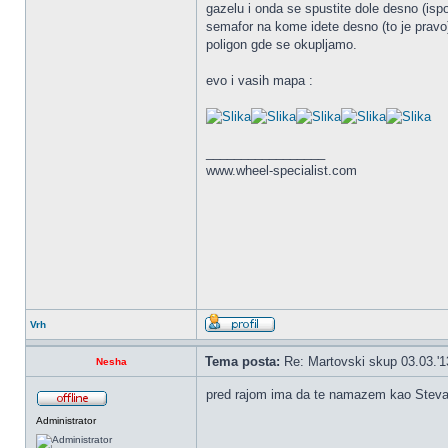
gazelu i onda se spustite dole desno (isp
semafor na kome idete desno (to je pravo
poligon gde se okupljamo.
evo i vasih mapa :
_________________
www.wheel-specialist.com
Vrh
Tema posta:
Re: Martovski skup 03.03.'1
Nesha
pred rajom ima da te namazem kao Stev
Administrator