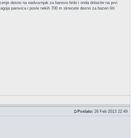
jucenje desno na nadvoznjak za banovo brdo i onda dolazite na prvi
goja parovica i posle nekih 700 m skrecete desno za bazen iliti
Poslato:
26 Feb 2013 22:49