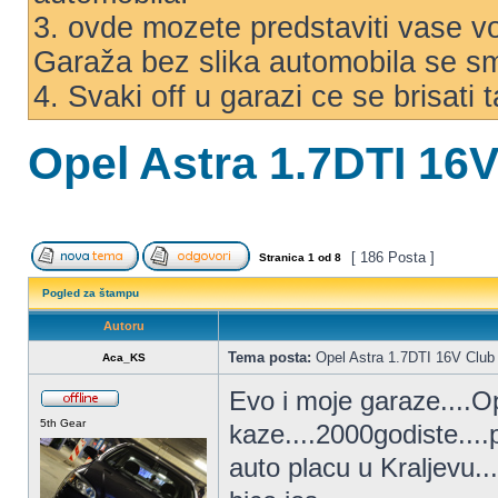
3. ovde mozete predstaviti vase voz
Garaža bez slika automobila se s
4. Svaki off u garazi ce se brisati
Opel Astra 1.7DTI 16
[ 186 Posta ]
Stranica
1
od
8
Pogled za štampu
Autoru
Tema posta:
Opel Astra 1.7DTI 16V Club
Aca_KS
Evo i moje garaze....O
5th Gear
kaze....2000godiste...
auto placu u Kraljevu...