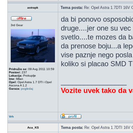
Tema posta:
Re: Opel Astra 1.7DTI 16V 
astrapk
da bi ponovo osposobio
3rd Gear
druge....jer one su ve
svetlo....te mozes da b
da prenose boju...a lep
vise paznje nego posla 
koliko si placao SMD 
Pridružio se:
09 Avg 2011 10:59
Postovi:
237
Lokacija:
Prokuplje
Ime:
Milan
_________________
Opel:
Opel Astra 1.7 DTI i Opel
Ascona A 1.2
Vozite uvek tako da 
Garaza:
pogledaj
Vrh
Tema posta:
Re: Opel Astra 1.7DTI 16V 
Aca_KS