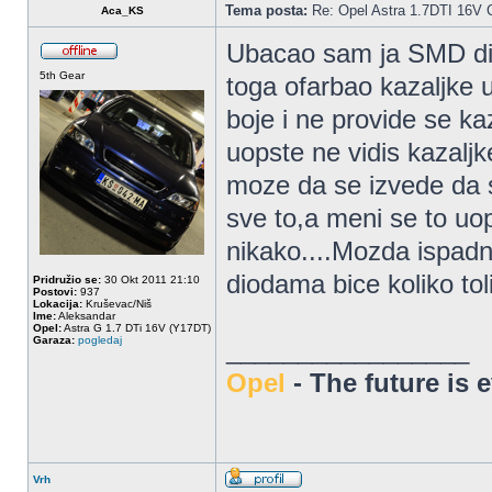
Tema posta:
Re: Opel Astra 1.7DTI 16V 
Aca_KS
Ubacao sam ja SMD diod
5th Gear
toga ofarbao kazaljke 
boje i ne provide se ka
uopste ne vidis kazalj
moze da se izvede da sv
sve to,a meni se to uo
nikako....Mozda ispadn
diodama bice koliko tol
Pridružio se:
30 Okt 2011 21:10
Postovi:
937
Lokacija:
Kruševac/Niš
Ime:
Aleksandar
Opel:
Astra G 1.7 DTi 16V (Y17DT)
Garaza:
pogledaj
_________________
Opel
- The future is 
Vrh