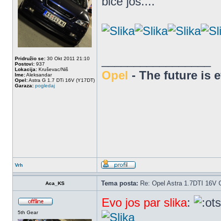
bice jos....
_________________
Pridružio se:
30 Okt 2011 21:10
Postovi:
937
Lokacija:
Kruševac/Niš
Opel
- The future is 
Ime:
Aleksandar
Opel:
Astra G 1.7 DTi 16V (Y17DT)
Garaza:
pogledaj
Vrh
Tema posta:
Re: Opel Astra 1.7DTI 16V 
Aca_KS
Evo jos par slika
:
5th Gear