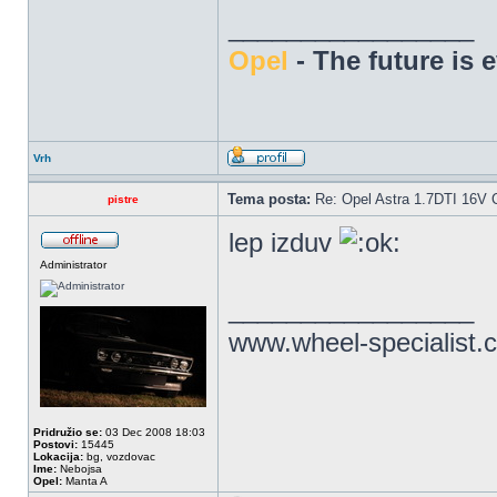
_________________
Opel
- The future is 
Vrh
Tema posta:
Re: Opel Astra 1.7DTI 16V 
pistre
lep izduv
Administrator
_________________
www.wheel-specialist.
Pridružio se:
03 Dec 2008 18:03
Postovi:
15445
Lokacija:
bg, vozdovac
Ime:
Nebojsa
Opel:
Manta A