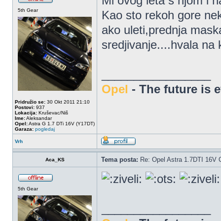
Mi ovog leta s njom i 
5th Gear
Kao sto rekoh gore nek
ako uleti,prednja maska
sredjivanje....hvala na
_________________
Opel
- The future is 
Pridružio se:
30 Okt 2011 21:10
Postovi:
937
Lokacija:
Kruševac/Niš
Ime:
Aleksandar
Opel:
Astra G 1.7 DTi 16V (Y17DT)
Garaza:
pogledaj
Vrh
Tema posta:
Re: Opel Astra 1.7DTI 16V 
Aca_KS
5th Gear
_________________