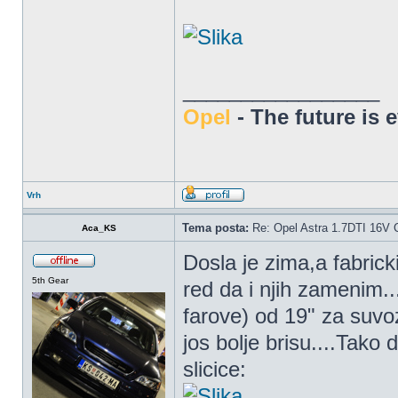
_________________
Opel
- The future is 
Vrh
Tema posta:
Re: Opel Astra 1.7DTI 16V 
Aca_KS
Dosla je zima,a fabricki
5th Gear
red da i njih zamenim.
farove) od 19" za suvo
jos bolje brisu....Tako
slicice: