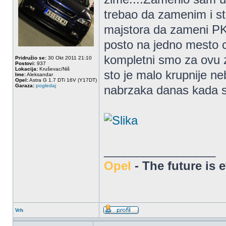
trebao da zamenim i sta
majstora da zameni PK 
posto na jedno mesto cu
kompletni smo za ovu z
Pridružio se:
30 Okt 2011 21:10
Postovi:
937
Lokacija:
Kruševac/Niš
sto je malo krupnije ne
Ime:
Aleksandar
Opel:
Astra G 1.7 DTi 16V (Y17DT)
Garaza:
pogledaj
nabrzaka danas kada 
_________________
Opel
- The future is 
Vrh