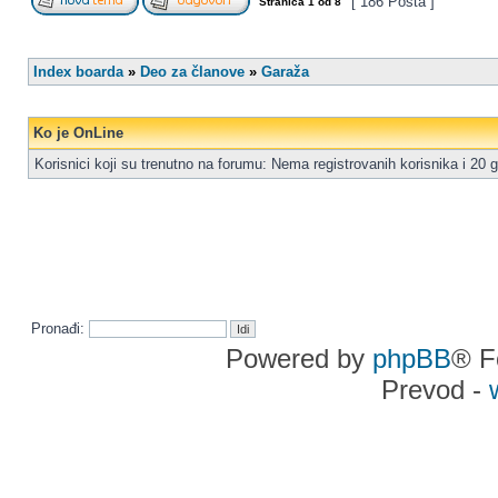
[ 186 Posta ]
Stranica
1
od
8
Index boarda
»
Deo za članove
»
Garaža
Ko je OnLine
Korisnici koji su trenutno na forumu: Nema registrovanih korisnika i 20 g
Pronađi:
Powered by
phpBB
® F
Prevod -