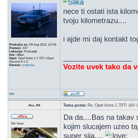
nece ti ostati ista kilo
tvoju kilometrazu....
i ajde mi daj kontakt t
Pridružio se:
09 Avg 2011 10:59
Postovi:
237
Lokacija:
Prokuplje
Ime:
Milan
_________________
Opel:
Opel Astra 1.7 DTI i Opel
Ascona A 1.2
Vozite uvek tako da 
Garaza:
pogledaj
Vrh
Tema posta:
Re: Opel Astra 1.7DTI 16V 
Aca_KS
Da da....Bas na takav 
5th Gear
kojim slucajem uzeo taj
super sija....