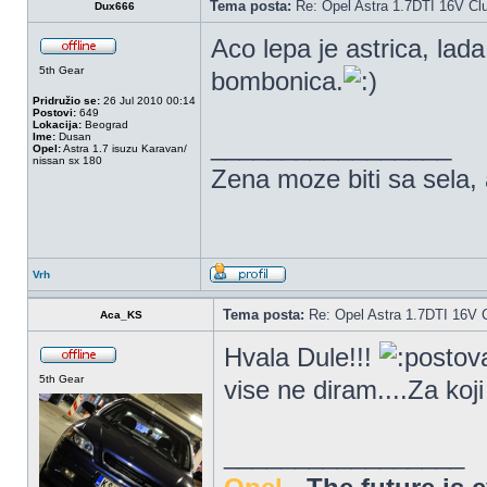
Tema posta:
Re: Opel Astra 1.7DTI 16V Cl
Dux666
Aco lepa je astrica, lad
5th Gear
bombonica.
Pridružio se:
26 Jul 2010 00:14
Postovi:
649
Lokacija:
Beograd
Ime:
Dusan
_________________
Opel:
Astra 1.7 isuzu Karavan/
nissan sx 180
Zena moze biti sa sela, a
Vrh
Tema posta:
Re: Opel Astra 1.7DTI 16V 
Aca_KS
Hvala Dule!!!
5th Gear
vise ne diram....Za koj
_________________