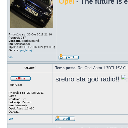
Opel
- The future is 
Pridružio se:
30 Okt 2011 21:10
Postovi:
937
Lokacija:
Kruševac/Niš
Ime:
Aleksandar
Opel:
Astra G 1.7 DTi 16V (Y17DT)
Garaza:
pogledaj
Vrh
Tema posta:
Re: Opel Astra 1.7DTI 16V Cl
^ZEXxY-`
sretno sta god radio!!
5th Gear
Pridružio se:
29 Mar 2011
03:55
Postovi:
391
Lokacija:
Zemun
Ime:
Nemanja
Opel:
Astra 1.6 v16
Garaza:
Vrh