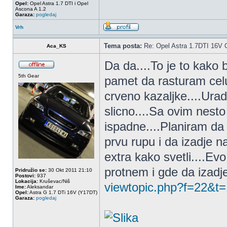
Opel:
Opel Astra 1.7 DTI i Opel
Ascona A 1.2
Garaza:
pogledaj
Vrh
Tema posta:
Re: Opel Astra 1.7DTI 16V 
Aca_KS
Da da....To je to kako 
5th Gear
pamet da rasturam celu 
crveno kazaljke....Ura
slicno....Sa ovim nest
ispadne....Planiram da 
prvu rupu i da izadje na
extra kako svetli....Ev
protnem i gde da izadj
Pridružio se:
30 Okt 2011 21:10
Postovi:
937
Lokacija:
Kruševac/Niš
viewtopic.php?f=22&t
Ime:
Aleksandar
Opel:
Astra G 1.7 DTi 16V (Y17DT)
Garaza:
pogledaj