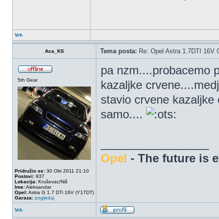
Vrh
Tema posta:
Re: Opel Astra 1.7DTI 16V 
Aca_KS
pa nzm....probacemo pa
5th Gear
kazaljke crvene....medj
stavio crvene kazaljke 
samo....
_________________
Opel
- The future is 
Pridružio se:
30 Okt 2011 21:10
Postovi:
937
Lokacija:
Kruševac/Niš
Ime:
Aleksandar
Opel:
Astra G 1.7 DTi 16V (Y17DT)
Garaza:
pogledaj
Vrh