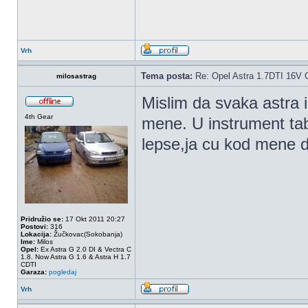
Vrh
Tema posta:
Re: Opel Astra 1.7DTI 16V 
milosastrag
Mislim da svaka astra i
4th Gear
mene. U instrument tabl
lepse,ja cu kod mene d
Pridružio se:
17 Okt 2011 20:27
Postovi:
316
Lokacija:
Žučkovac(Sokobanja)
Ime:
Milos
Opel:
Ex Astra G 2.0 DI & Vectra C
1.8. Now Astra G 1.6 & Astra H 1.7
CDTI
Garaza:
pogledaj
Vrh