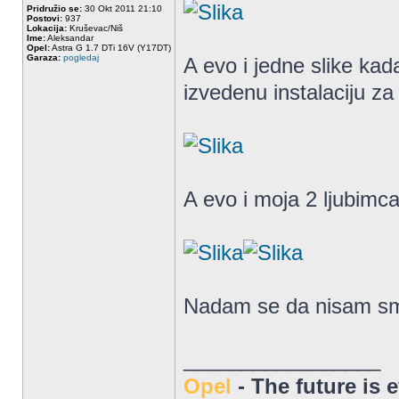
Pridružio se:
30 Okt 2011 21:10
Postovi:
937
Lokacija:
Kruševac/Niš
Ime:
Aleksandar
Opel:
Astra G 1.7 DTi 16V (Y17DT)
Garaza:
pogledaj
A evo i jedne slike ka
izvedenu instalaciju za 
A evo i moja 2 ljubimc
Nadam se da nisam sm
_________________
Opel
- The future is 