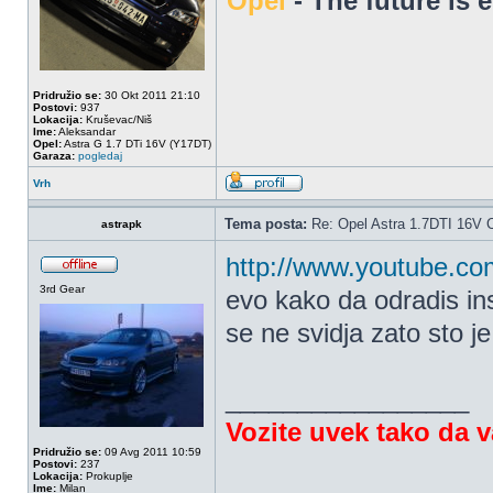
Opel
- The future is 
Pridružio se:
30 Okt 2011 21:10
Postovi:
937
Lokacija:
Kruševac/Niš
Ime:
Aleksandar
Opel:
Astra G 1.7 DTi 16V (Y17DT)
Garaza:
pogledaj
Vrh
Tema posta:
Re: Opel Astra 1.7DTI 16V 
astrapk
http://www.youtube.c
3rd Gear
evo kako da odradis inst
se ne svidja zato sto j
_________________
Vozite uvek tako da 
Pridružio se:
09 Avg 2011 10:59
Postovi:
237
Lokacija:
Prokuplje
Ime:
Milan