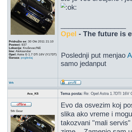
_________________
Opel
- The future is 
Pridružio se:
30 Okt 2011 21:10
Postovi:
937
Lokacija:
Kruševac/Niš
Ime:
Aleksandar
Poslednji put menjao
A
Opel:
Astra G 1.7 DTi 16V (Y17DT)
Garaza:
pogledaj
samo jedanput
Vrh
Tema posta:
Re: Opel Astra 1.7DTI 16V 
Aca_KS
Evo da osvezim koj pos
5th Gear
slika ako vreme i mogu
takozvani "mali servis"
zime....Zamenio sam ulje,