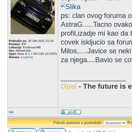
ps: clan ovog foruma 
AstraG.....Tacno ovako
profil,izadje mi kao da t
covek iskljucio sa foru
Pridružio se:
30 Okt 2011 21:10
Postovi:
937
Lokacija:
Kruševac/Niš
Milos,....Javice se ne
Ime:
Aleksandar
Opel:
Astra G 1.7 DTi 16V (Y17DT)
Garaza:
pogledaj
za njega....Bavio se co
_________________
Opel
- The future is 
Vrh
Prikaži postove u poslednjih:
Po