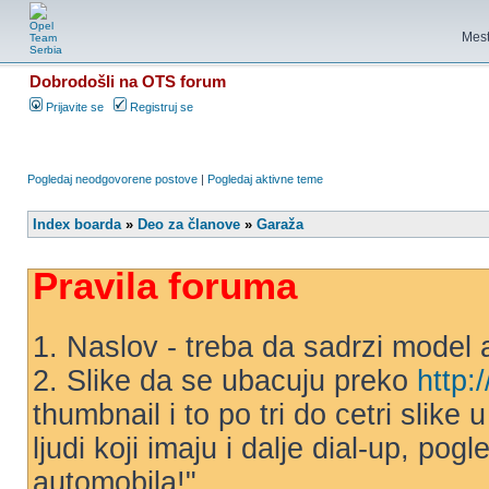
Mest
Dobrodošli na OTS forum
Prijavite se
Registruj se
Pogledaj neodgovorene postove
|
Pogledaj aktivne teme
Index boarda
»
Deo za članove
»
Garaža
Pravila foruma
1. Naslov - treba da sadrzi model 
2. Slike da se ubacuju preko
http:
thumbnail i to po tri do cetri slike
ljudi koji imaju i dalje dial-up, po
automobila!"