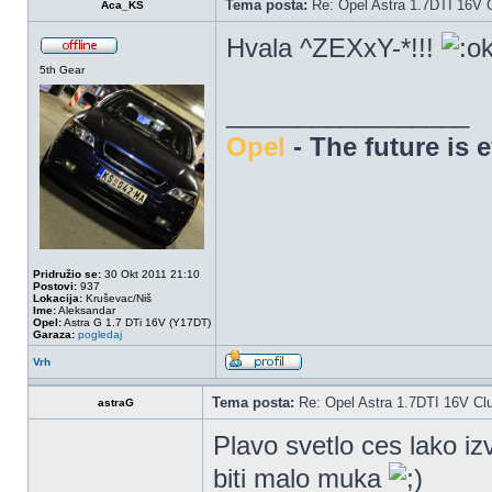
Tema posta:
Re: Opel Astra 1.7DTI 16V 
Aca_KS
Hvala ^ZEXxY-*!!!
5th Gear
_________________
Opel
- The future is 
Pridružio se:
30 Okt 2011 21:10
Postovi:
937
Lokacija:
Kruševac/Niš
Ime:
Aleksandar
Opel:
Astra G 1.7 DTi 16V (Y17DT)
Garaza:
pogledaj
Vrh
Tema posta:
Re: Opel Astra 1.7DTI 16V Cl
astraG
Plavo svetlo ces lako izv
biti malo muka