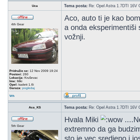
Tema posta:
Re: Opel Astra 1.7DTI 16V 
Uca
Aco, auto ti je kao bo
4th Gear
a onda eksperimentiši s
vožnji.
Pridružio se:
12 Nov 2009 19:24
Postovi:
260
Lokacija:
Kruševac
Ime:
Miki
Opel:
kadett 1.6i
Garaza:
pogledaj
Vrh
Tema posta:
Re: Opel Astra 1.7DTI 16V 
Aca_KS
Hvala Miki
....N
5th Gear
extremno da ga budzim..
sto je vec sredjeno i jos