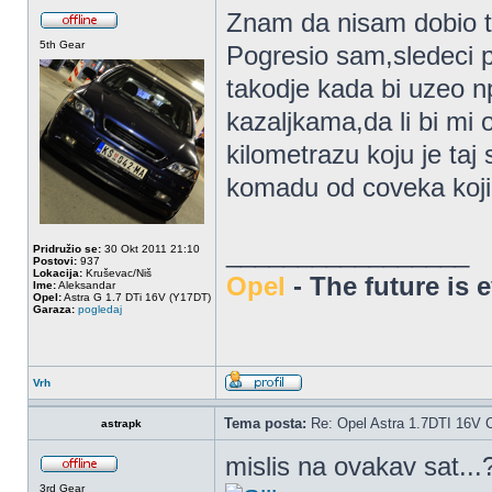
Znam da nisam dobio to
5th Gear
Pogresio sam,sledeci p
takodje kada bi uzeo np
kazaljkama,da li bi mi 
kilometrazu koju je ta
komadu od coveka koji 
_________________
Pridružio se:
30 Okt 2011 21:10
Postovi:
937
Lokacija:
Kruševac/Niš
Opel
- The future is 
Ime:
Aleksandar
Opel:
Astra G 1.7 DTi 16V (Y17DT)
Garaza:
pogledaj
Vrh
Tema posta:
Re: Opel Astra 1.7DTI 16V 
astrapk
mislis na ovakav sat...
3rd Gear