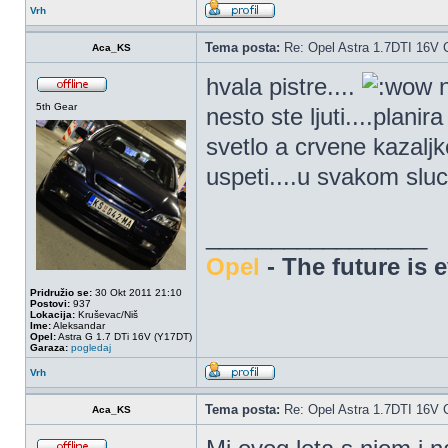
Vrh
Tema posta:
Re: Opel Astra 1.7DTI 16V 
Aca_KS
hvala pistre....
n
5th Gear
nesto ste ljuti....plan
svetlo a crvene kazal
uspeti....u svakom slu
_________________
Opel
- The future is 
Pridružio se:
30 Okt 2011 21:10
Postovi:
937
Lokacija:
Kruševac/Niš
Ime:
Aleksandar
Opel:
Astra G 1.7 DTi 16V (Y17DT)
Garaza:
pogledaj
Vrh
Tema posta:
Re: Opel Astra 1.7DTI 16V 
Aca_KS