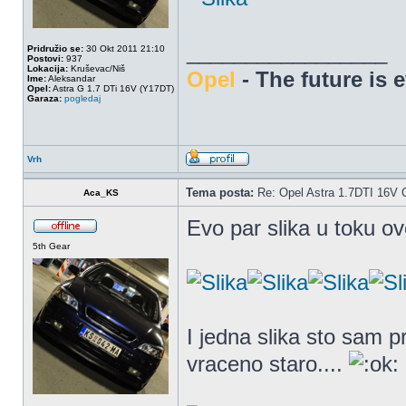
_________________
Pridružio se:
30 Okt 2011 21:10
Postovi:
937
Lokacija:
Kruševac/Niš
Opel
- The future is 
Ime:
Aleksandar
Opel:
Astra G 1.7 DTi 16V (Y17DT)
Garaza:
pogledaj
Vrh
Tema posta:
Re: Opel Astra 1.7DTI 16V 
Aca_KS
Evo par slika u toku ove
5th Gear
I jedna slika sto sam p
vraceno staro....