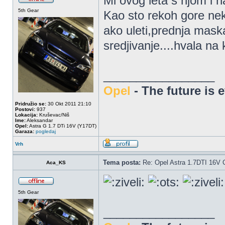
Mi ovog leta s njom i 
5th Gear
Kao sto rekoh gore nek
ako uleti,prednja maska
sredjivanje....hvala na
_________________
Opel
- The future is 
Pridružio se:
30 Okt 2011 21:10
Postovi:
937
Lokacija:
Kruševac/Niš
Ime:
Aleksandar
Opel:
Astra G 1.7 DTi 16V (Y17DT)
Garaza:
pogledaj
Vrh
Tema posta:
Re: Opel Astra 1.7DTI 16V 
Aca_KS
5th Gear
_________________