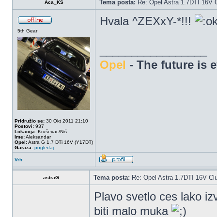
Tema posta:
Re: Opel Astra 1.7DTI 16V 
Aca_KS
Hvala ^ZEXxY-*!!!
5th Gear
_________________
Opel
- The future is 
Pridružio se:
30 Okt 2011 21:10
Postovi:
937
Lokacija:
Kruševac/Niš
Ime:
Aleksandar
Opel:
Astra G 1.7 DTi 16V (Y17DT)
Garaza:
pogledaj
Vrh
Tema posta:
Re: Opel Astra 1.7DTI 16V Cl
astraG
Plavo svetlo ces lako izv
biti malo muka