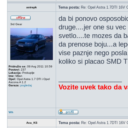
Tema posta:
Re: Opel Astra 1.7DTI 16V 
astrapk
da bi ponovo osposobio
3rd Gear
druge....jer one su ve
svetlo....te mozes da b
da prenose boju...a lep
vise paznje nego posla 
koliko si placao SMD 
Pridružio se:
09 Avg 2011 10:59
Postovi:
237
Lokacija:
Prokuplje
Ime:
Milan
_________________
Opel:
Opel Astra 1.7 DTI i Opel
Ascona A 1.2
Vozite uvek tako da 
Garaza:
pogledaj
Vrh
Tema posta:
Re: Opel Astra 1.7DTI 16V 
Aca_KS