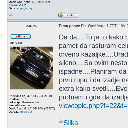
Opel:
Opel Astra 1.7 DTI i Opel
Ascona A 1.2
Garaza:
pogledaj
Vrh
Tema posta:
Re: Opel Astra 1.7DTI 16V 
Aca_KS
Da da....To je to kako 
5th Gear
pamet da rasturam celu 
crveno kazaljke....Ura
slicno....Sa ovim nest
ispadne....Planiram da 
prvu rupu i da izadje na
extra kako svetli....Ev
protnem i gde da izadj
Pridružio se:
30 Okt 2011 21:10
Postovi:
937
Lokacija:
Kruševac/Niš
viewtopic.php?f=22&t
Ime:
Aleksandar
Opel:
Astra G 1.7 DTi 16V (Y17DT)
Garaza:
pogledaj