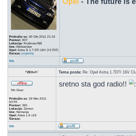
Opel
- The future is 
Pridružio se:
30 Okt 2011 21:10
Postovi:
937
Lokacija:
Kruševac/Niš
Ime:
Aleksandar
Opel:
Astra G 1.7 DTi 16V (Y17DT)
Garaza:
pogledaj
Vrh
Tema posta:
Re: Opel Astra 1.7DTI 16V Cl
^ZEXxY-`
sretno sta god radio!!
5th Gear
Pridružio se:
29 Mar 2011
03:55
Postovi:
391
Lokacija:
Zemun
Ime:
Nemanja
Opel:
Astra 1.6 v16
Garaza:
Vrh