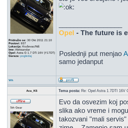
_________________
Opel
- The future is 
Pridružio se:
30 Okt 2011 21:10
Postovi:
937
Lokacija:
Kruševac/Niš
Ime:
Aleksandar
Poslednji put menjao
A
Opel:
Astra G 1.7 DTi 16V (Y17DT)
Garaza:
pogledaj
samo jedanput
Vrh
Tema posta:
Re: Opel Astra 1.7DTI 16V 
Aca_KS
Evo da osvezim koj pos
5th Gear
slika ako vreme i mogu
takozvani "mali servis"
zime....Zamenio sam ulje,