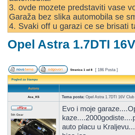
3. ovde mozete predstaviti vase voz
Garaža bez slika automobila se s
4. Svaki off u garazi ce se brisati
Opel Astra 1.7DTI 16
[ 186 Posta ]
Stranica
1
od
8
Pogled za štampu
Autoru
Tema posta:
Opel Astra 1.7DTI 16V Club
Aca_KS
Evo i moje garaze....O
5th Gear
kaze....2000godiste...
auto placu u Kraljevu...