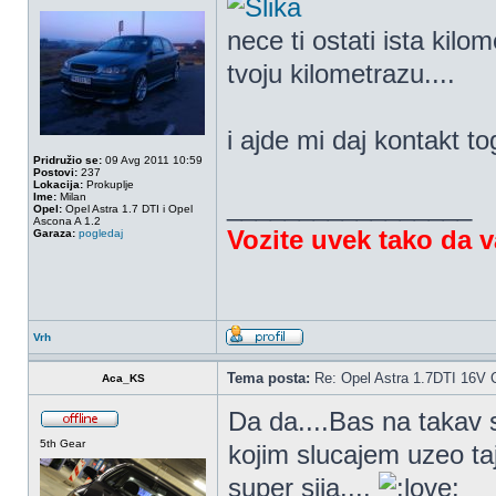
nece ti ostati ista kilo
tvoju kilometrazu....
i ajde mi daj kontakt t
Pridružio se:
09 Avg 2011 10:59
Postovi:
237
Lokacija:
Prokuplje
Ime:
Milan
_________________
Opel:
Opel Astra 1.7 DTI i Opel
Ascona A 1.2
Vozite uvek tako da 
Garaza:
pogledaj
Vrh
Tema posta:
Re: Opel Astra 1.7DTI 16V 
Aca_KS
Da da....Bas na takav 
5th Gear
kojim slucajem uzeo taj
super sija....