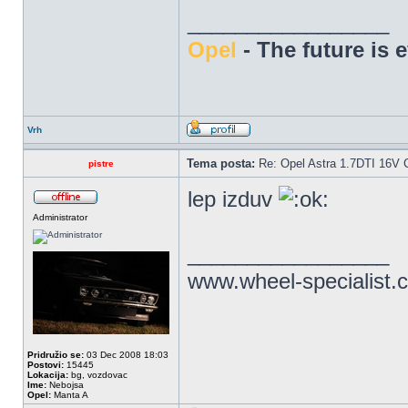
_________________
Opel
- The future is 
Vrh
Tema posta:
Re: Opel Astra 1.7DTI 16V 
pistre
lep izduv
Administrator
_________________
www.wheel-specialist.
Pridružio se:
03 Dec 2008 18:03
Postovi:
15445
Lokacija:
bg, vozdovac
Ime:
Nebojsa
Opel:
Manta A