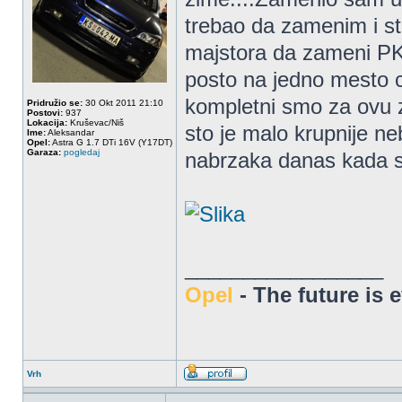
trebao da zamenim i sta
majstora da zameni PK 
posto na jedno mesto cu
kompletni smo za ovu z
Pridružio se:
30 Okt 2011 21:10
Postovi:
937
Lokacija:
Kruševac/Niš
sto je malo krupnije ne
Ime:
Aleksandar
Opel:
Astra G 1.7 DTi 16V (Y17DT)
Garaza:
pogledaj
nabrzaka danas kada 
_________________
Opel
- The future is 
Vrh