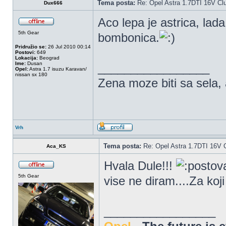
Tema posta:
Re: Opel Astra 1.7DTI 16V Cl
Dux666
Aco lepa je astrica, lad
5th Gear
bombonica.
Pridružio se:
26 Jul 2010 00:14
Postovi:
649
Lokacija:
Beograd
Ime:
Dusan
_________________
Opel:
Astra 1.7 isuzu Karavan/
nissan sx 180
Zena moze biti sa sela, a
Vrh
Tema posta:
Re: Opel Astra 1.7DTI 16V 
Aca_KS
Hvala Dule!!!
5th Gear
vise ne diram....Za koj
_________________