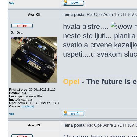
Vrh
Tema posta:
Re: Opel Astra 1.7DTI 16V 
Aca_KS
hvala pistre....
n
5th Gear
nesto ste ljuti....plan
svetlo a crvene kazal
uspeti....u svakom slu
_________________
Opel
- The future is 
Pridružio se:
30 Okt 2011 21:10
Postovi:
937
Lokacija:
Kruševac/Niš
Ime:
Aleksandar
Opel:
Astra G 1.7 DTi 16V (Y17DT)
Garaza:
pogledaj
Vrh
Tema posta:
Re: Opel Astra 1.7DTI 16V 
Aca_KS