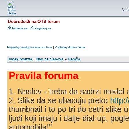
Mest
Dobrodošli na OTS forum
Prijavite se
Registruj se
Pogledaj neodgovorene postove
|
Pogledaj aktivne teme
Index boarda
»
Deo za članove
»
Garaža
Pravila foruma
1. Naslov - treba da sadrzi model 
2. Slike da se ubacuju preko
http:
thumbnail i to po tri do cetri slike
ljudi koji imaju i dalje dial-up, po
automobila!"