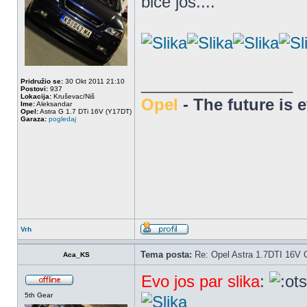
bice jos....
_________________
Pridružio se:
30 Okt 2011 21:10
Postovi:
937
Lokacija:
Kruševac/Niš
Opel
- The future is 
Ime:
Aleksandar
Opel:
Astra G 1.7 DTi 16V (Y17DT)
Garaza:
pogledaj
Vrh
Tema posta:
Re: Opel Astra 1.7DTI 16V 
Aca_KS
Evo jos par slika
:
5th Gear