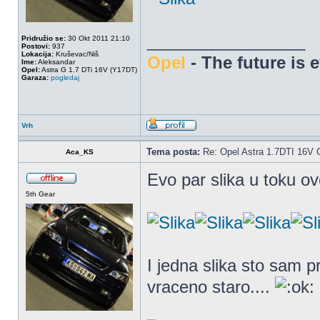
_________________
Pridružio se:
30 Okt 2011 21:10
Postovi:
937
Lokacija:
Kruševac/Niš
Opel
- The future is 
Ime:
Aleksandar
Opel:
Astra G 1.7 DTi 16V (Y17DT)
Garaza:
pogledaj
Vrh
Tema posta:
Re: Opel Astra 1.7DTI 16V 
Aca_KS
Evo par slika u toku ove
5th Gear
I jedna slika sto sam p
vraceno staro....