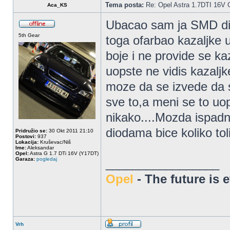
Tema posta:
Re: Opel Astra 1.7DTI 16V 
Aca_KS
Ubacao sam ja SMD diod
5th Gear
toga ofarbao kazaljke 
boje i ne provide se ka
uopste ne vidis kazalj
moze da se izvede da sv
sve to,a meni se to uo
nikako....Mozda ispadn
diodama bice koliko tol
Pridružio se:
30 Okt 2011 21:10
Postovi:
937
Lokacija:
Kruševac/Niš
Ime:
Aleksandar
Opel:
Astra G 1.7 DTi 16V (Y17DT)
Garaza:
pogledaj
_________________
Opel
- The future is 
Vrh