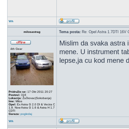
Vrh
Tema posta:
Re: Opel Astra 1.7DTI 16V 
milosastrag
Mislim da svaka astra i
4th Gear
mene. U instrument tabl
lepse,ja cu kod mene d
Pridružio se:
17 Okt 2011 20:27
Postovi:
316
Lokacija:
Žučkovac(Sokobanja)
Ime:
Milos
Opel:
Ex Astra G 2.0 DI & Vectra C
1.8. Now Astra G 1.6 & Astra H 1.7
CDTI
Garaza:
pogledaj
Vrh