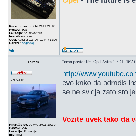
Opel
- The future is 
Pridružio se:
30 Okt 2011 21:10
Postovi:
937
Lokacija:
Kruševac/Niš
Ime:
Aleksandar
Opel:
Astra G 1.7 DTi 16V (Y17DT)
Garaza:
pogledaj
Vrh
Tema posta:
Re: Opel Astra 1.7DTI 16V 
astrapk
http://www.youtube.c
3rd Gear
evo kako da odradis inst
se ne svidja zato sto j
_________________
Vozite uvek tako da 
Pridružio se:
09 Avg 2011 10:59
Postovi:
237
Lokacija:
Prokuplje
Ime:
Milan