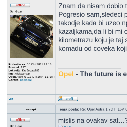
Znam da nisam dobio to
5th Gear
Pogresio sam,sledeci p
takodje kada bi uzeo np
kazaljkama,da li bi mi 
kilometrazu koju je ta
komadu od coveka koji 
_________________
Pridružio se:
30 Okt 2011 21:10
Postovi:
937
Lokacija:
Kruševac/Niš
Opel
- The future is 
Ime:
Aleksandar
Opel:
Astra G 1.7 DTi 16V (Y17DT)
Garaza:
pogledaj
Vrh
Tema posta:
Re: Opel Astra 1.7DTI 16V 
astrapk
mislis na ovakav sat...
3rd Gear