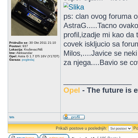
ps: clan ovog foruma 
AstraG.....Tacno ovako
profil,izadje mi kao da t
covek iskljucio sa foru
Pridružio se:
30 Okt 2011 21:10
Postovi:
937
Lokacija:
Kruševac/Niš
Milos,....Javice se ne
Ime:
Aleksandar
Opel:
Astra G 1.7 DTi 16V (Y17DT)
Garaza:
pogledaj
za njega....Bavio se co
_________________
Opel
- The future is 
Vrh
Prikaži postove u poslednjih:
Po