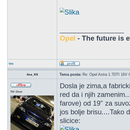
_________________
Opel
- The future is 
Vrh
Tema posta:
Re: Opel Astra 1.7DTI 16V 
Aca_KS
Dosla je zima,a fabricki
5th Gear
red da i njih zamenim.
farove) od 19" za suvo
jos bolje brisu....Tako
slicice: