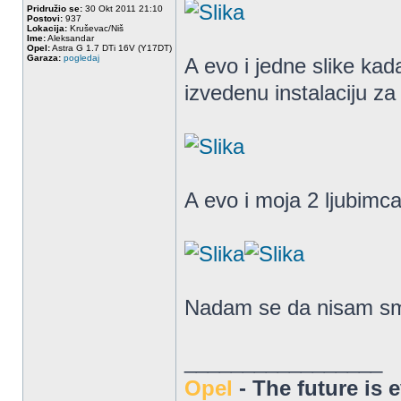
Pridružio se:
30 Okt 2011 21:10
Postovi:
937
Lokacija:
Kruševac/Niš
Ime:
Aleksandar
Opel:
Astra G 1.7 DTi 16V (Y17DT)
Garaza:
pogledaj
A evo i jedne slike ka
izvedenu instalaciju za 
A evo i moja 2 ljubimc
Nadam se da nisam sm
_________________
Opel
- The future is 