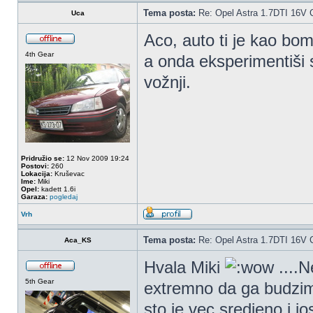
Tema posta:
Re: Opel Astra 1.7DTI 16V 
Uca
Aco, auto ti je kao bo
4th Gear
a onda eksperimentiši s
vožnji.
Pridružio se:
12 Nov 2009 19:24
Postovi:
260
Lokacija:
Kruševac
Ime:
Miki
Opel:
kadett 1.6i
Garaza:
pogledaj
Vrh
Tema posta:
Re: Opel Astra 1.7DTI 16V 
Aca_KS
Hvala Miki
....N
5th Gear
extremno da ga budzim..
sto je vec sredjeno i jos