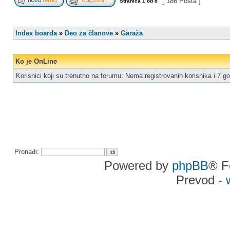
[ 186 Posta ]
Stranica
1
od
8
Index boarda
»
Deo za članove
»
Garaža
Ko je OnLine
Korisnici koji su trenutno na forumu: Nema registrovanih korisnika i 7 go
Pronađi:
Powered by
phpBB
® F
Prevod -