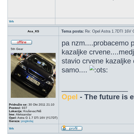
Vrh
Tema posta:
Re: Opel Astra 1.7DTI 16V 
Aca_KS
pa nzm....probacemo pa
5th Gear
kazaljke crvene....medj
stavio crvene kazaljke 
samo....
_________________
Opel
- The future is 
Pridružio se:
30 Okt 2011 21:10
Postovi:
937
Lokacija:
Kruševac/Niš
Ime:
Aleksandar
Opel:
Astra G 1.7 DTi 16V (Y17DT)
Garaza:
pogledaj
Vrh