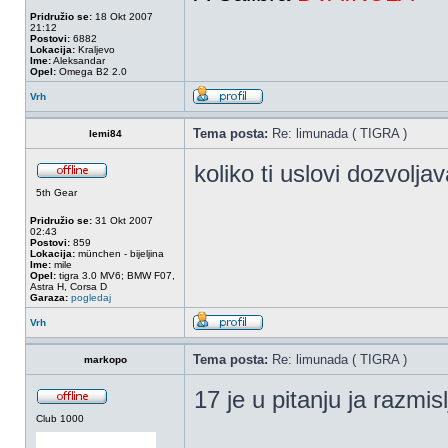
Pridružio se:
18 Okt 2007
21:12
Postovi:
6882
Lokacija:
Kraljevo
Ime:
Aleksandar
Opel:
Omega B2 2.0
Vrh
Tema posta:
Re: limunada ( TIGRA )
lemi84
koliko ti uslovi dozvoljav
5th Gear
Pridružio se:
31 Okt 2007
02:43
Postovi:
859
Lokacija:
münchen - bijeljina
Ime:
mile
Opel:
tigra 3.0 MV6; BMW F07,
Astra H, Corsa D
Garaza:
pogledaj
Vrh
Tema posta:
Re: limunada ( TIGRA )
markopo
17 je u pitanju ja razmi
Club 1000