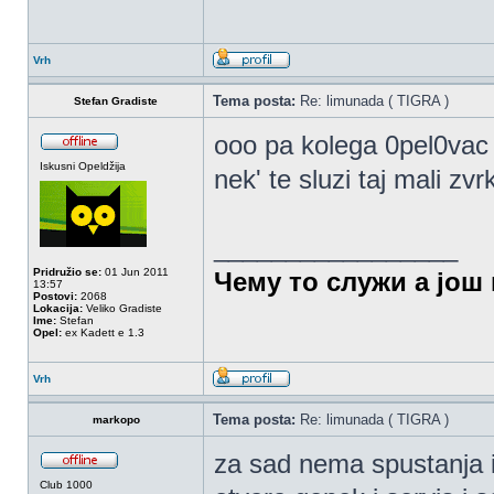
Vrh
Tema posta:
Re: limunada ( TIGRA )
Stefan Gradiste
ooo pa kolega 0pel0vac
Iskusni Opeldžija
nek' te sluzi taj mali zvr
_________________
Pridružio se:
01 Jun 2011
Чему то служи а још 
13:57
Postovi:
2068
Lokacija:
Veliko Gradiste
Ime:
Stefan
Opel:
ex Kadett e 1.3
Vrh
Tema posta:
Re: limunada ( TIGRA )
markopo
za sad nema spustanja 
Club 1000