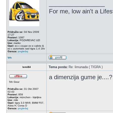
_________________
For me, low ain't a Lifest
Pridružio se:
04 Nov 2009
17:27
Postovi:
1087
Lokacija:
POZAREVAC UZI
Ime:
marko
Opel:
ex c coupe ex e cabrio &
ex c automatic sad tigra 1.4 16v
Garaza:
pogledaj
Vrh
Tema posta:
Re: limunada ( TIGRA )
lemi84
a dimenzija gume je....?
5th Gear
Pridružio se:
31 Okt 2007
02:43
Postovi:
859
Lokacija:
münchen - bijeljina
Ime:
mile
Opel:
tigra 3.0 MV6; BMW F07,
Astra H, Corsa D
Garaza:
pogledaj