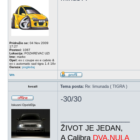
Pridružio se:
04 Nov 2009
17:27
Postovi:
1087
Lokacija:
POZAREVAC UZI
Ime:
marko
Opel:
ex c coupe ex e cabrio &
ex c automatic sad tigra 1.4 16v
Garaza:
pogledaj
Vrh
Tema posta:
Re: limunada ( TIGRA )
kvcali
-30/30
Iskusni Opeldžija
_________________
ŽIVOT JE JEDAN,
A Calibra
DVA.NULA