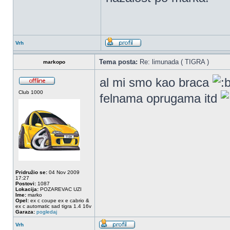
Vrh
Tema posta:
Re: limunada ( TIGRA )
markopo
al mi smo kao braca
Club 1000
felnama oprugama itd
Pridružio se:
04 Nov 2009
17:27
Postovi:
1087
Lokacija:
POZAREVAC UZI
Ime:
marko
Opel:
ex c coupe ex e cabrio &
ex c automatic sad tigra 1.4 16v
Garaza:
pogledaj
Vrh