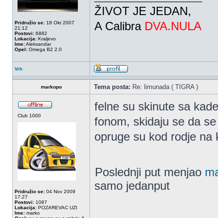
ŽIVOT JE JEDAN,
A Calibra
DVA.NULA
Pridružio se:
18 Okt 2007
21:12
Postovi:
6882
Lokacija:
Kraljevo
Ime:
Aleksandar
Opel:
Omega B2 2.0
Vrh
Tema posta:
Re: limunada ( TIGRA )
markopo
felne su skinute sa kade
Club 1000
fonom, skidaju se da se 
opruge su kod rodje na 
Poslednji put menjao
ma
samo jedanput
Pridružio se:
04 Nov 2009
17:27
Postovi:
1087
Lokacija:
POZAREVAC UZI
Ime:
marko