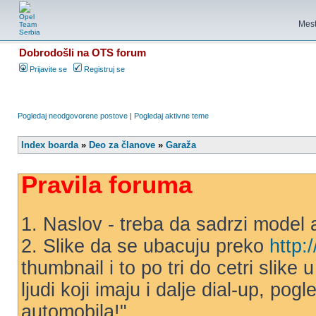
Mest
Dobrodošli na OTS forum
Prijavite se
Registruj se
Pogledaj neodgovorene postove
|
Pogledaj aktivne teme
Index boarda
»
Deo za članove
»
Garaža
Pravila foruma
1. Naslov - treba da sadrzi model 
2. Slike da se ubacuju preko
http:
thumbnail i to po tri do cetri slike
ljudi koji imaju i dalje dial-up, po
automobila!"