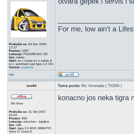
otvara gepek i servis i 
_________________
For me, low ain't a Lifest
Pridružio se:
04 Nov 2009
17:27
Postovi:
1087
Lokacija:
POZAREVAC UZI
Ime:
marko
Opel:
ex c coupe ex e cabrio &
ex c automatic sad tigra 1.4 16v
Garaza:
pogledaj
Vrh
Tema posta:
Re: limunada ( TIGRA )
lemi84
konacno jos neka tigra
5th Gear
Pridružio se:
31 Okt 2007
02:43
Postovi:
859
Lokacija:
münchen - bijeljina
Ime:
mile
Opel:
tigra 3.0 MV6; BMW F07,
Astra H, Corsa D