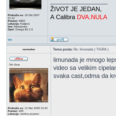
_________________
ŽIVOT JE JEDAN,
A Calibra
DVA.NULA
Pridružio se:
18 Okt 2007
21:12
Postovi:
6882
Lokacija:
Kraljevo
Ime:
Aleksandar
Opel:
Omega B2 2.0
Vrh
Tema posta:
Re: limunada ( TIGRA )
novmaher
limunada je mnogo lepsa
5th Gear
video sa velikim cipela
svaka cast,odma da kr
Pridružio se:
12 Mar 2009 23:45
Postovi:
465
Lokacija:
okolina pozarev