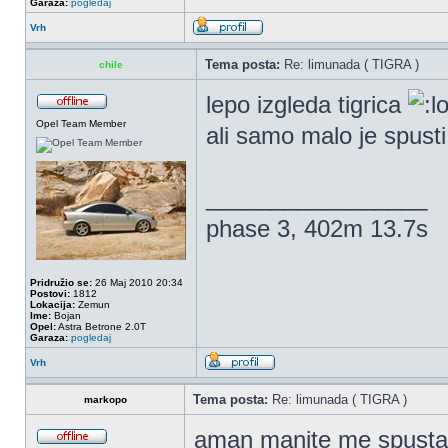
Garaza:
pogledaj
Vrh
Tema posta:
Re: limunada ( TIGRA )
chile
lepo izgleda tigrica
Opel Team Member
ali samo malo je spusti
_________________
phase 3, 402m 13.7s
Pridružio se:
26 Maj 2010 20:34
Postovi:
1812
Lokacija:
Zemun
Ime:
Bojan
Opel:
Astra Betrone 2.0T
Garaza:
pogledaj
Vrh
Tema posta:
Re: limunada ( TIGRA )
markopo
aman manite me spusta