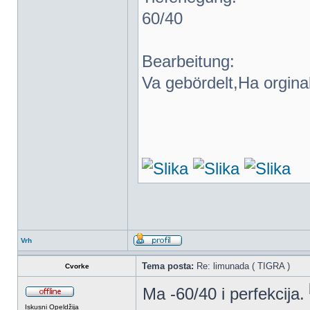
60/40
Bearbeitung:
Va gebördelt,Ha orgina
Vrh
Tema posta:
Re: limunada ( TIGRA )
Cvorke
Ma -60/40 i perfekcija.
Iskusni Opeldžija