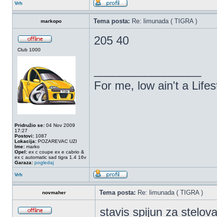
Vrh
Tema posta:
Re: limunada ( TIGRA )
markopo
205 40
Club 1000
_________________
For me, low ain't a Lifest
Pridružio se:
04 Nov 2009
17:27
Postovi:
1087
Lokacija:
POZAREVAC UZI
Ime:
marko
Opel:
ex c coupe ex e cabrio &
ex c automatic sad tigra 1.4 16v
Garaza:
pogledaj
Vrh
Tema posta:
Re: limunada ( TIGRA )
novmaher
stavis spijun za stelov