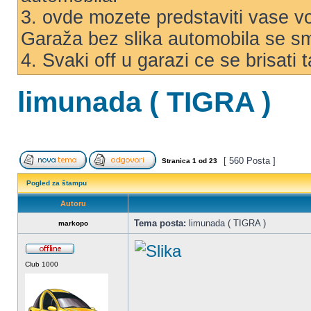
3. ovde mozete predstaviti vase voz
Garaža bez slika automobila se s
4. Svaki off u garazi ce se brisati
limunada ( TIGRA )
[ 560 Posta ]
Stranica
1
od
23
Pogled za štampu
Autoru
Tema posta:
limunada ( TIGRA )
markopo
Club 1000