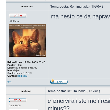
Tema posta:
Re: limunada ( TIGRA )
novmaher
ma nesto ce da napravi
5th Gear
Pridružio se:
12 Mar 2009 23:45
Postovi:
465
Lokacija:
okolina pozarev
Ime:
dejan
Opel:
corsa c 1.7 DTI
Garaza:
pogledaj
Vrh
Tema posta:
Re: limunada ( TIGRA )
markopo
e iznervirali ste me i re
Club 1000
minus??