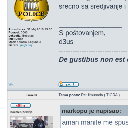
srecno sa sredjivanje i
_________________
Pridružio se:
31 Maj 2010 15:30
S poštovanjem,
Postovi:
5603
Lokacija:
Beograd
Ime:
Dejan
d3us
Opel:
nemam, Laguna 3
Garaza:
pogledaj
------------------------------
De gustibus non est
Vrh
Tema posta:
Re: limunada ( TIGRA )
Bane66
markopo je napisao:
Iskusni Opeldžija
aman manite me spust