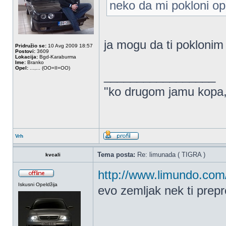
neko da mi pokloni o
ja mogu da ti pokloni
Pridružio se:
10 Avg 2009 18:57
Postovi:
3609
Lokacija:
Bgd-Karaburma
Ime:
Branko
Opel:
...,... (OO=II=OO)
_________________
"ko drugom jamu kopa,..
Vrh
Tema posta:
Re: limunada ( TIGRA )
kvcali
http://www.limundo.com/
Iskusni Opeldžija
evo zemljak nek ti prep
_________________