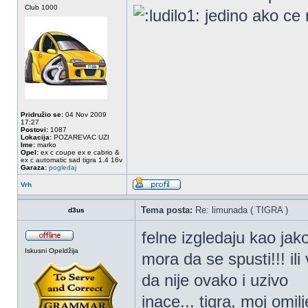
Club 1000
jedino ako ce 
Pridružio se:
04 Nov 2009
17:27
Postovi:
1087
Lokacija:
POZAREVAC UZI
Ime:
marko
Opel:
ex c coupe ex e cabrio &
ex c automatic sad tigra 1.4 16v
Garaza:
pogledaj
Vrh
Tema posta:
Re: limunada ( TIGRA )
d3us
felne izgledaju kao ja
Iskusni Opeldžija
mora da se spusti!!! il
da nije ovako i uzivo
inace... tigra, moj omil