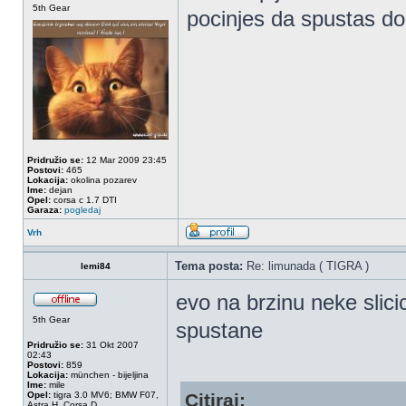
5th Gear
pocinjes da spustas do
Pridružio se:
12 Mar 2009 23:45
Postovi:
465
Lokacija:
okolina pozarev
Ime:
dejan
Opel:
corsa c 1.7 DTI
Garaza:
pogledaj
Vrh
Tema posta:
Re: limunada ( TIGRA )
lemi84
evo na brzinu neke slici
5th Gear
spustane
Pridružio se:
31 Okt 2007
02:43
Postovi:
859
Lokacija:
münchen - bijeljina
Ime:
mile
Opel:
tigra 3.0 MV6; BMW F07,
Citiraj:
Astra H, Corsa D