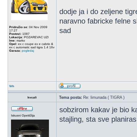
dodje ja i do zeljene tigr
naravno fabricke felne 
Pridružio se:
04 Nov 2009
sad
17:27
Postovi:
1087
Lokacija:
POZAREVAC UZI
Ime:
marko
Opel:
ex c coupe ex e cabrio &
ex c automatic sad tigra 1.4 16v
Garaza:
pogledaj
Vrh
Tema posta:
Re: limunada ( TIGRA )
kvcali
sobzirom kakav je bio 
Iskusni Opeldžija
stajling, sta sve planiras