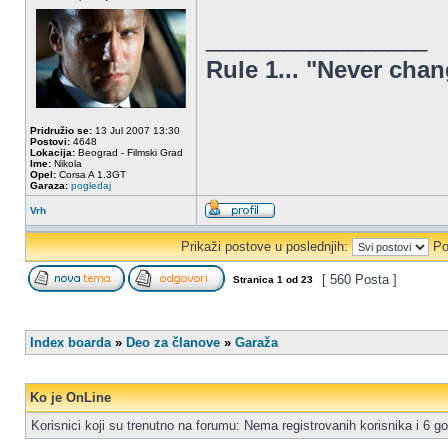
_________________
Rule 1... "Never chan
Pridružio se:
13 Jul 2007 13:30
Postovi:
4648
Lokacija:
Beograd - Filmski Grad
Ime:
Nikola
Opel:
Corsa A 1.3GT
Garaza:
pogledaj
Vrh
Prikaži postove u poslednjih:
Po
[ 560 Posta ]
Stranica
1
od
23
Index boarda
»
Deo za članove
»
Garaža
Ko je OnLine
Korisnici koji su trenutno na forumu: Nema registrovanih korisnika i 6 go