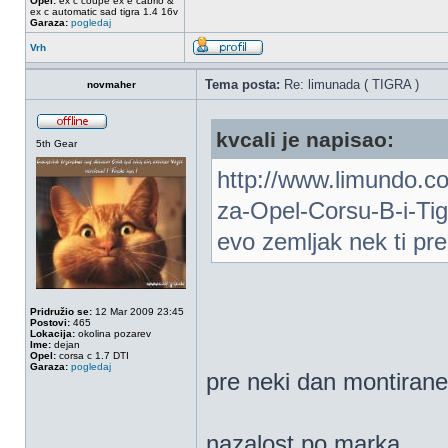
Opel:
ex c coupe ex e cabrio &
ex c automatic sad tigra 1.4 16v
Garaza:
pogledaj
Vrh
Tema posta:
Re: limunada ( TIGRA )
novmaher
kvcali je napisao:
5th Gear
http://www.limundo.c
za-Opel-Corsu-B-i-Ti
evo zemljak nek ti pr
Pridružio se:
12 Mar 2009 23:45
Postovi:
465
Lokacija:
okolina pozarev
Ime:
dejan
Opel:
corsa c 1.7 DTI
Garaza:
pogledaj
pre neki dan montirane
nazalost po marka.