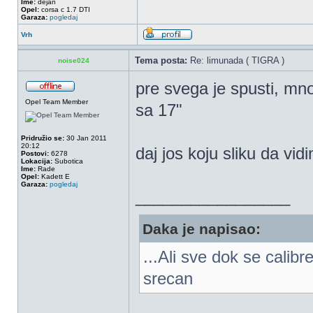
Ime:
dejan
Opel:
corsa c 1.7 DTI
Garaza:
pogledaj
Vrh
Tema posta:
Re: limunada ( TIGRA )
noise024
pre svega je spusti, mno
Opel Team Member
sa 17"
Pridružio se:
30 Jan 2011
20:12
daj jos koju sliku da vid
Postovi:
6278
Lokacija:
Subotica
Ime:
Rade
Opel:
Kadett E
Garaza:
pogledaj
_________________
Daka je napisao:
...Ali sve dok se calib
srecan