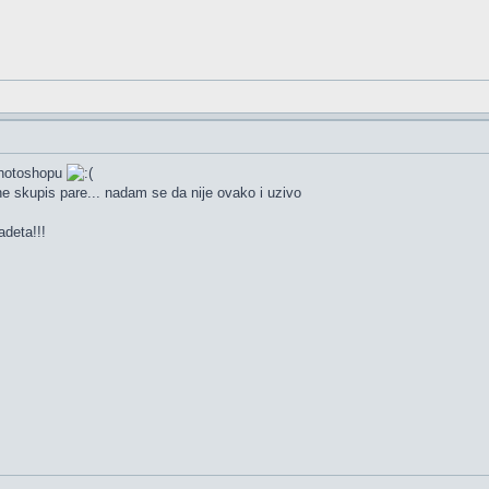
 photoshopu
k ne skupis pare... nadam se da nije ovako i uzivo
adeta!!!