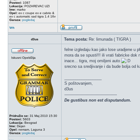
Postovi:
1087
Lokacija:
POZAREVAC UZI
Ime:
marko
Opel:
ex c coupe ex e cabrio &
ex c automatic sad tigra 1.4 16v
Garaza:
pogledaj
Vrh
Tema posta:
Re: limunada ( TIGRA )
d3us
felne izgledaju kao jako lose uradjene u
mora da se spusti!!! ili vrati fabricke do
Iskusni Opeldžija
inace... tigra, moj omiljeni auto
srecno sa sredjivanje i da bude bolja od k
_________________
S poštovanjem,
d3us
------------------------------------------
De gustibus non est disputandum.
Pridružio se:
31 Maj 2010 15:30
Postovi:
5603
Lokacija:
Beograd
Ime:
Dejan
Opel:
nemam, Laguna 3
Garaza:
pogledaj