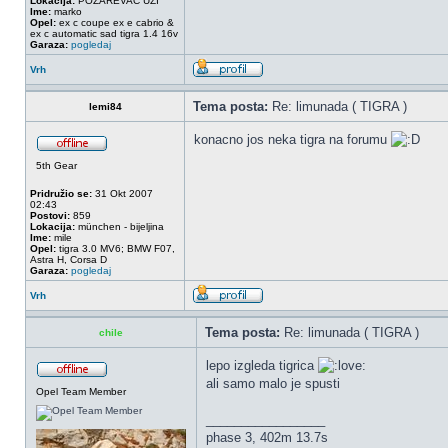
Lokacija:
POZAREVAC UZI
Ime:
marko
Opel:
ex c coupe ex e cabrio &
ex c automatic sad tigra 1.4 16v
Garaza:
pogledaj
Vrh
Tema posta:
Re: limunada ( TIGRA )
lemi84
konacno jos neka tigra na forumu
5th Gear
Pridružio se:
31 Okt 2007
02:43
Postovi:
859
Lokacija:
münchen - bijeljina
Ime:
mile
Opel:
tigra 3.0 MV6; BMW F07,
Astra H, Corsa D
Garaza:
pogledaj
Vrh
Tema posta:
Re: limunada ( TIGRA )
chile
lepo izgleda tigrica
ali samo malo je spusti
Opel Team Member
_________________
phase 3, 402m 13.7s