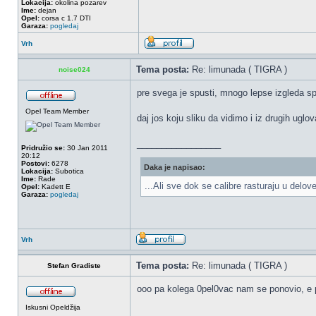
Lokacija:
okolina pozarev
Ime:
dejan
Opel:
corsa c 1.7 DTI
Garaza:
pogledaj
Vrh
Tema posta:
Re: limunada ( TIGRA )
noise024
pre svega je spusti, mnogo lepse izgleda sp
Opel Team Member
daj jos koju sliku da vidimo i iz drugih uglov
_________________
Pridružio se:
30 Jan 2011
20:12
Postovi:
6278
Daka je napisao:
Lokacija:
Subotica
Ime:
Rade
...Ali sve dok se calibre rasturaju u delo
Opel:
Kadett E
Garaza:
pogledaj
Vrh
Tema posta:
Re: limunada ( TIGRA )
Stefan Gradiste
ooo pa kolega 0pel0vac nam se ponovio, e
Iskusni Opeldžija
_________________