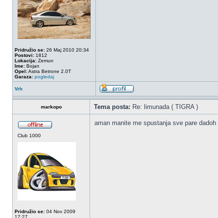
Pridružio se:
26 Maj 2010 20:34
Postovi:
1812
Lokacija:
Zemun
Ime:
Bojan
Opel:
Astra Betrone 2.0T
Garaza:
pogledaj
Vrh
Tema posta:
Re: limunada ( TIGRA )
markopo
aman manite me spustanja sve pare dadoh
Club 1000
Pridružio se:
04 Nov 2009
17:27