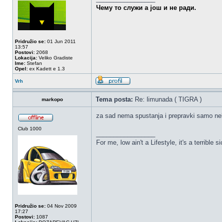
Чему то служи а још и не ради.
Pridružio se:
01 Jun 2011
13:57
Postovi:
2068
Lokacija:
Veliko Gradiste
Ime:
Stefan
Opel:
ex Kadett e 1.3
Vrh
Tema posta:
Re: limunada ( TIGRA )
markopo
za sad nema spustanja i prepravki samo nek
Club 1000
_________________
For me, low ain't a Lifestyle, it's a terrible 
Pridružio se:
04 Nov 2009
17:27
Postovi:
1087