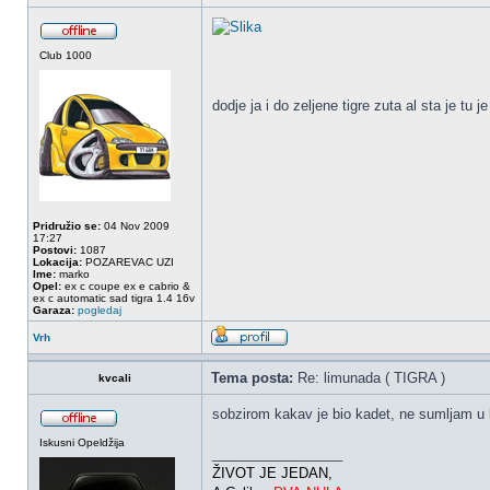
Club 1000
dodje ja i do zeljene tigre zuta al sta je tu
Pridružio se:
04 Nov 2009
17:27
Postovi:
1087
Lokacija:
POZAREVAC UZI
Ime:
marko
Opel:
ex c coupe ex e cabrio &
ex c automatic sad tigra 1.4 16v
Garaza:
pogledaj
Vrh
Tema posta:
Re: limunada ( TIGRA )
kvcali
sobzirom kakav je bio kadet, ne sumljam u k
Iskusni Opeldžija
_________________
ŽIVOT JE JEDAN,