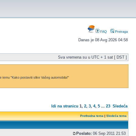
FAQ
Pretraga
Danas je 08 Avg 2026 04:58
Sva vremena su u UTC + 1 sat [ DST ]
dajte temu "Kako postaviti slike Vašeg automobila!"
Idi na stranicu
1
,
2
,
3
,
4
,
5
...
23
Sledeća
Prethodna tema
|
Sledeća tema
Poslato:
06 Sep 2011 21:53