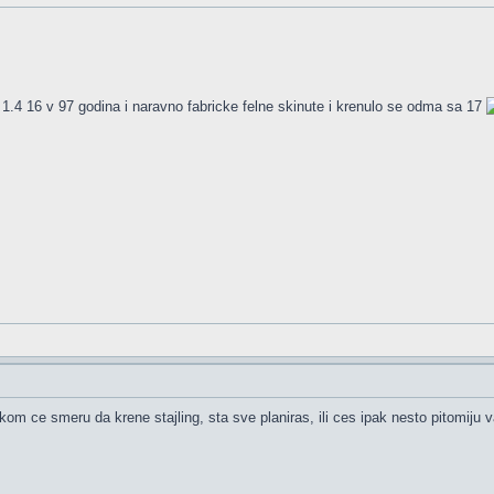
 je 1.4 16 v 97 godina i naravno fabricke felne skinute i krenulo se odma sa 17
om ce smeru da krene stajling, sta sve planiras, ili ces ipak nesto pitomiju v