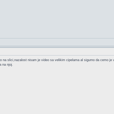
o na slici,nazalost nisam je video sa velikim cipelama al sigurno da cemo je v
 na njoj.