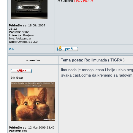
A Calibra
DVA.NULA
Pridružio se:
18 Okt 2007
21:12
Postovi:
6882
Lokacija:
Kraljevo
Ime:
Aleksandar
Opel:
Omega B2 2.0
Vrh
Tema posta:
Re: limunada ( TIGRA )
novmaher
limunada je mnogo lepsa i bolja uzivo neg
svaka cast,odma da krenemo sa radovima
5th Gear
Pridružio se:
12 Mar 2009 23:45
Postovi:
465