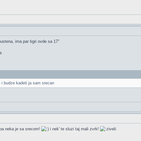
ustena, ima par tigri ovde sa 17"
a
ve i budze kadeti ja sam srecan
 pa neka je sa srecom!
i nek' te sluzi taj mali zvrk!