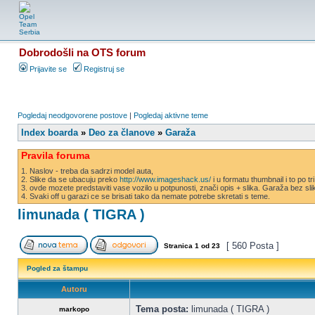
Dobrodošli na OTS forum
Prijavite se
Registruj se
Pogledaj neodgovorene postove
|
Pogledaj aktivne teme
Index boarda
»
Deo za članove
»
Garaža
Pravila foruma
1. Naslov - treba da sadrzi model auta,
2. Slike da se ubacuju preko
http://www.imageshack.us/
i u formatu thumbnail i to po tr
3. ovde mozete predstaviti vase vozilo u potpunosti, znači opis + slika. Garaža bez s
4. Svaki off u garazi ce se brisati tako da nemate potrebe skretati s teme.
limunada ( TIGRA )
[ 560 Posta ]
Stranica
1
od
23
Pogled za štampu
Autoru
Tema posta:
limunada ( TIGRA )
markopo