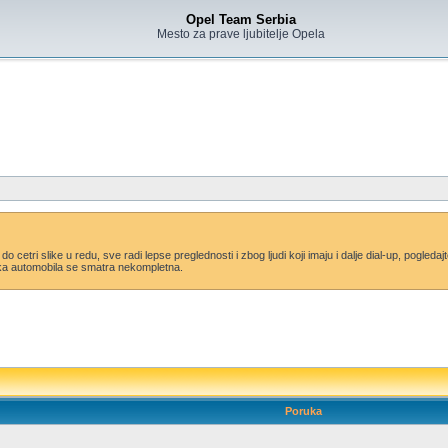
Opel Team Serbia
Mesto za prave ljubitelje Opela
i do cetri slike u redu, sve radi lepse preglednosti i zbog ljudi koji imaju i dalje dial-up, pogle
lika automobila se smatra nekompletna.
Poruka