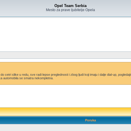
Opel Team Serbia
Mesto za prave ljubitelje Opela
i do cetri slike u redu, sve radi lepse preglednosti i zbog ljudi koji imaju i dalje dial-up, pogle
lika automobila se smatra nekompletna.
Poruka