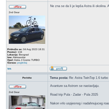
Ne zna se da li je lepša Astra ili okolina
2nd Gear
Pridružio se:
04 Avg 2023 18:31
Postovi:
134
Lokacija:
Beograd
Ime:
Aleksandar
Opel:
Astra J Cosmo TURBO
Garaza:
pogledaj
Vrh
Tema posta:
Re: Astra TwinTop 1.6 turbo
Perinho
Avanture sa Astrom se nastavljaju.
2nd Gear
Road trip Pula - Zadar - Pula 2025
Nakon vrlo uspjesnog i nadahnujuceg road 