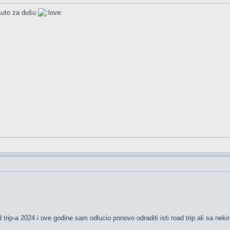
. Auto za dušu
trip-a 2024 i ove godine sam odlucio ponovo odraditi isti road trip ali sa ne