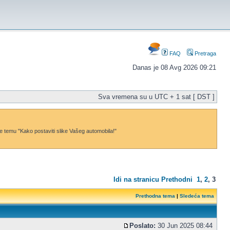
FAQ
Pretraga
Danas je 08 Avg 2026 09:21
Sva vremena su u UTC + 1 sat [ DST ]
dajte temu "Kako postaviti slike Vašeg automobila!"
Idi na stranicu
Prethodni
1
,
2
,
3
Prethodna tema
|
Sledeća tema
Poslato:
30 Jun 2025 08:44