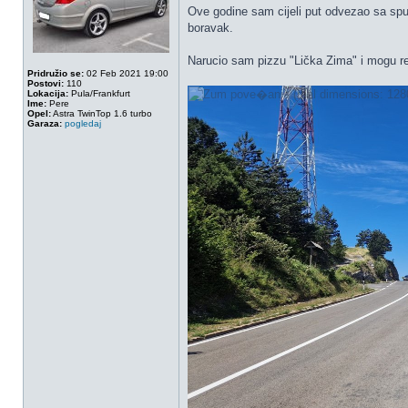
Ove godine sam cijeli put odvezao sa spu
boravak.
Narucio sam pizzu "Lička Zima" i mogu reci
Pridružio se:
02 Feb 2021 19:00
Postovi:
110
Lokacija:
Pula/Frankfurt
Ime:
Pere
Opel:
Astra TwinTop 1.6 turbo
Garaza:
pogledaj