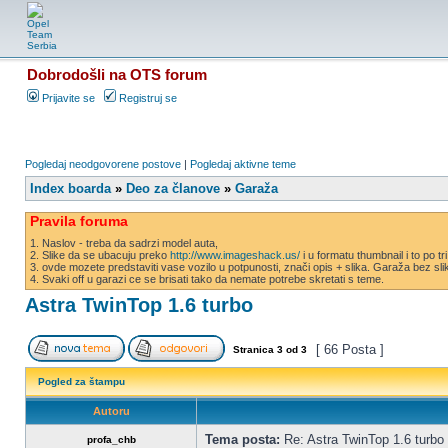
Dobrodošli na OTS forum
Prijavite se
Registruj se
Pogledaj neodgovorene postove
|
Pogledaj aktivne teme
Index boarda
»
Deo za članove
»
Garaža
Pravila foruma
1. Naslov - treba da sadrzi model auta,
2. Slike da se ubacuju preko
http://www.imageshack.us/
i u formatu thumbnail i to po tr
3. ovde mozete predstaviti vase vozilo u potpunosti, znači opis + slika. Garaža bez s
4. Svaki off u garazi ce se brisati tako da nemate potrebe skretati s teme.
Astra TwinTop 1.6 turbo
[ 66 Posta ]
Stranica
3
od
3
Pogled za štampu
Autoru
Tema posta:
Re: Astra TwinTop 1.6 turbo
profa_chb