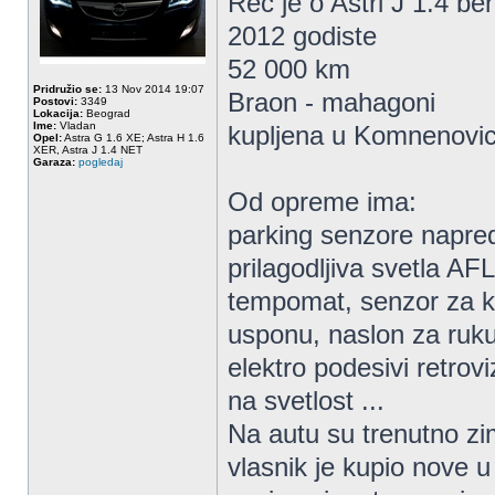
Rec je o Astri J 1.4 be
2012 godiste
52 000 km
Pridružio se:
13 Nov 2014 19:07
Braon - mahagoni
Postovi:
3349
Lokacija:
Beograd
Ime:
Vladan
kupljena u Komnenovi
Opel:
Astra G 1.6 XE; Astra H 1.6
XER, Astra J 1.4 NET
Garaza:
pogledaj
Od opreme ima:
parking senzore napred
prilagodljiva svetla AFL
tempomat, senzor za ki
usponu, naslon za ruk
elektro podesivi retrovi
na svetlost ...
Na autu su trenutno z
vlasnik je kupio nove