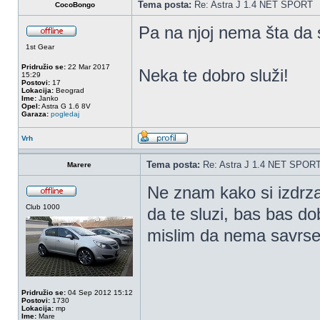
Tema posta:
Re: Astra J 1.4 NET SPORT
CocoBongo
Pa na njoj nema šta da
1st Gear
Pridružio se:
22 Mar 2017
Neka te dobro služi!
15:29
Postovi:
17
Lokacija:
Beograd
Ime:
Janko
Opel:
Astra G 1.6 8V
Garaza:
pogledaj
Vrh
Tema posta:
Re: Astra J 1.4 NET SPOR
Marere
Ne znam kako si izdrz
Club 1000
da te sluzi, bas bas 
mislim da nema savrse
Pridružio se:
04 Sep 2012 15:12
Postovi:
1730
Lokacija:
mp
Ime:
Mare