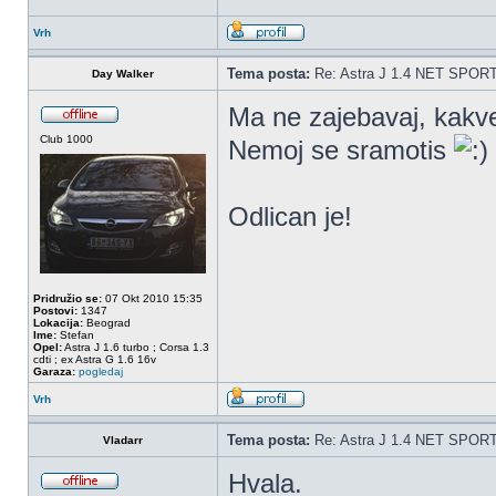
Vrh
Tema posta:
Re: Astra J 1.4 NET SPOR
Day Walker
Ma ne zajebavaj, kakv
Club 1000
Nemoj se sramotis
Odlican je!
Pridružio se:
07 Okt 2010 15:35
Postovi:
1347
Lokacija:
Beograd
Ime:
Stefan
Opel:
Astra J 1.6 turbo ; Corsa 1.3
cdti ; ex Astra G 1.6 16v
Garaza:
pogledaj
Vrh
Tema posta:
Re: Astra J 1.4 NET SPOR
Vladarr
Hvala.