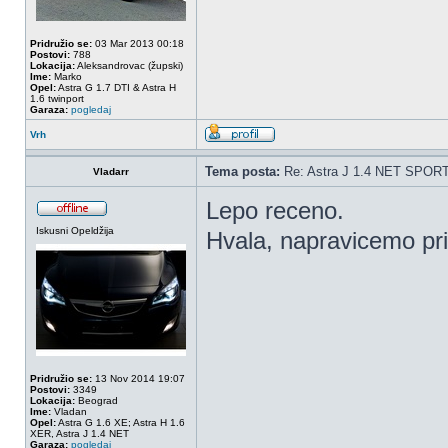
Pridružio se:
03 Mar 2013 00:18
Postovi:
788
Lokacija:
Aleksandrovac (župski)
Ime:
Marko
Opel:
Astra G 1.7 DTI & Astra H
1.6 twinport
Garaza:
pogledaj
Vrh
Tema posta:
Re: Astra J 1.4 NET SPOR
Vladarr
Lepo receno.
Iskusni Opeldžija
Hvala, napravicemo pri
Pridružio se:
13 Nov 2014 19:07
Postovi:
3349
Lokacija:
Beograd
Ime:
Vladan
Opel:
Astra G 1.6 XE; Astra H 1.6
XER, Astra J 1.4 NET
Garaza:
pogledaj