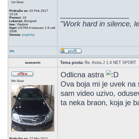
1st Gear
Pridružio se:
02 Feb 2017
_________________
10:19
Postovi:
19
Lokacija:
Beograd
"Work hard in silence, l
Ime:
Vladimir
Opel:
ASTRA H karavan 1.9 cdti
2008.
Garaza:
pogledaj
Vrh
Tema posta:
Re: Astra J 1.4 NET SPORT
acasurcin
Odlicna astra
5th Gear
Ova boja mi je uvek na s
sam video uzivo, odusev
ta neka braon, koja je
Pridružio se:
27 Mar 2012