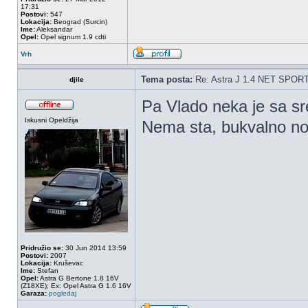
17:31
Postovi:
547
Lokacija:
Beograd (Surcin)
Ime:
Aleksandar
Opel:
Opel signum 1.9 cdti
Vrh
Tema posta:
Re: Astra J 1.4 NET SPOR
djile
Pa Vlado neka je sa sr
Iskusni Opeldžija
Nema sta, bukvalno n
Pridružio se:
30 Jun 2014 13:59
Postovi:
2007
Lokacija:
Kruševac
Ime:
Stefan
Opel:
Astra G Bertone 1.8 16V
(Z18XE); Ex: Opel Astra G 1.6 16V
Garaza:
pogledaj