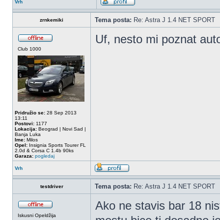
Vrh
Tema posta:
Re: Astra J 1.4 NET SPORT
zrnkemiki
Uf, nesto mi poznat aut
Club 1000
Pridružio se:
28 Sep 2013
13:11
Postovi:
1177
Lokacija:
Beograd | Novi Sad |
Banja Luka
Ime:
Milos
Opel:
Insignia Sports Tourer FL
2.0d & Corsa C 1.4b 90ks
Garaza:
pogledaj
Vrh
Tema posta:
Re: Astra J 1.4 NET SPORT
testdriver
Ako ne stavis bar 18 nis
Iskusni Opeldžija