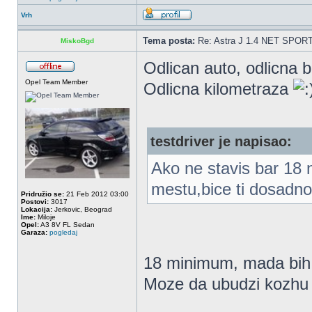
Vrh
Tema posta:
Re: Astra J 1.4 NET SPOR
MiskoBgd
Odlican auto, odlicna 
Opel Team Member
Odlicna kilometraza
testdriver je napisao:
Ako ne stavis bar 18 n
mestu,bice ti dosadno
Pridružio se:
21 Feb 2012 03:00
Postovi:
3017
Lokacija:
Jerkovic, Beograd
Ime:
Miloje
Opel:
A3 8V FL Sedan
Garaza:
pogledaj
18 minimum, mada bih 
Moze da ubudzi kozhu 