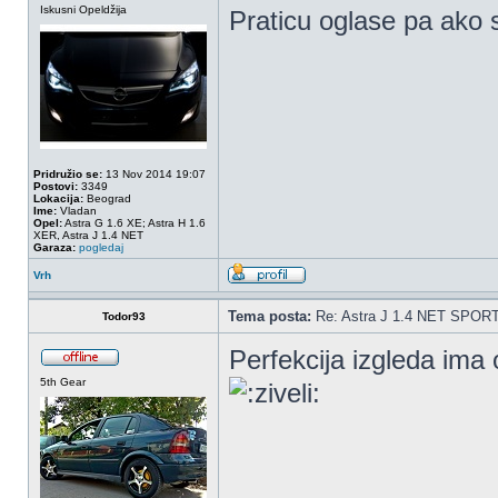
Iskusni Opeldžija
Praticu oglase pa ako 
Pridružio se:
13 Nov 2014 19:07
Postovi:
3349
Lokacija:
Beograd
Ime:
Vladan
Opel:
Astra G 1.6 XE; Astra H 1.6
XER, Astra J 1.4 NET
Garaza:
pogledaj
Vrh
Tema posta:
Re: Astra J 1.4 NET SPOR
Todor93
Perfekcija izgleda ima 
5th Gear