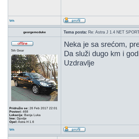
Vrh
Tema posta:
Re: Astra J 1.4 NET SPOR
georgemcduke
Neka je sa srećom, prel
5th Gear
Da služi dugo km i god
Uzdravlje
Pridružio se:
26 Feb 2017 22:01
Postovi:
468
Lokacija:
Banja Luka
Ime:
Djordje
Opel:
Astra H 1.6
Vrh