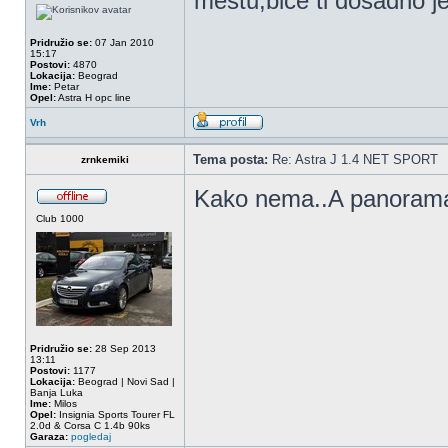
mestu,bice ti dosadno j
Pridružio se:
07 Jan 2010
15:17
Postovi:
4870
Lokacija:
Beograd
Ime:
Petar
Opel:
Astra H opc line
Vrh
Tema posta:
Re: Astra J 1.4 NET SPORT
zrnkemiki
Kako nema..A panora
Club 1000
Pridružio se:
28 Sep 2013
13:11
Postovi:
1177
Lokacija:
Beograd | Novi Sad |
Banja Luka
Ime:
Milos
Opel:
Insignia Sports Tourer FL
2.0d & Corsa C 1.4b 90ks
Garaza:
pogledaj