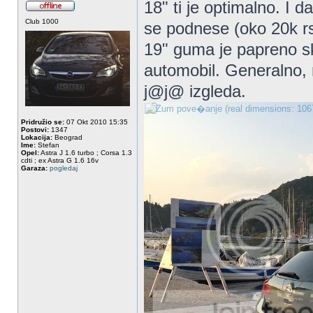
18" ti je optimalno. I 
Club 1000
se podnese (oko 20k rs
19" guma je papreno sku
automobil. Generalno, 
j@j@ izgleda.
Pridružio se:
07 Okt 2010 15:35
Postovi:
1347
Lokacija:
Beograd
Ime:
Stefan
Opel:
Astra J 1.6 turbo ; Corsa 1.3
cdti ; ex Astra G 1.6 16v
Garaza:
pogledaj