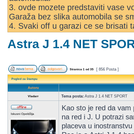
3. ovde mozete predstaviti vase voz
Garaža bez slika automobila se s
4. Svaki off u garazi ce se brisati
Astra J 1.4 NET SPO
[ 856 Posta ]
Stranica
1
od
35
Pogled za štampu
Autoru
Tema posta:
Astra J 1.4 NET SPORT
Vladarr
Kao sto je red da vam 
Iskusni Opeldžija
na red i J. U potrazi 
placeva u inostranstvu 