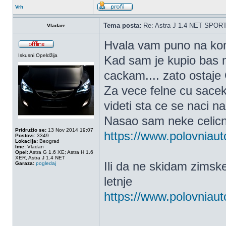
Vrh
Tema posta:
Re: Astra J 1.4 NET SPOR
Vladarr
Hvala vam puno na ko
Iskusni Opeldžija
Kad sam je kupio bas m
cackam.... zato ostaje
Za vece felne cu sacek
videti sta ce se naci na 
Nasao sam neke celicne 
Pridružio se:
13 Nov 2014 19:07
https://www.polovniaut
Postovi:
3349
Lokacija:
Beograd
Ime:
Vladan
Opel:
Astra G 1.6 XE; Astra H 1.6
XER, Astra J 1.4 NET
Ili da ne skidam zimske
Garaza:
pogledaj
letnje
https://www.polovniaut