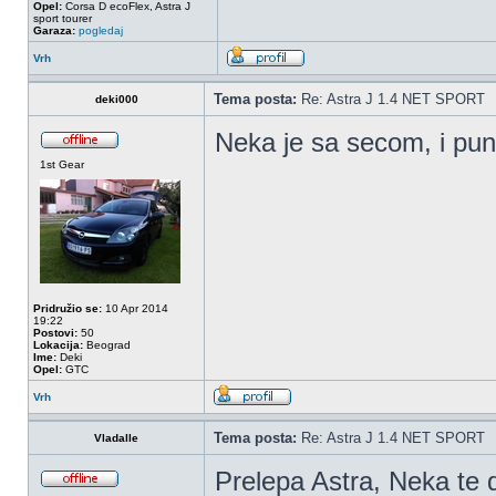
Opel:
Corsa D ecoFlex, Astra J
sport tourer
Garaza:
pogledaj
Vrh
Tema posta:
Re: Astra J 1.4 NET SPORT
deki000
Neka je sa secom, i pun
1st Gear
Pridružio se:
10 Apr 2014
19:22
Postovi:
50
Lokacija:
Beograd
Ime:
Deki
Opel:
GTC
Vrh
Tema posta:
Re: Astra J 1.4 NET SPORT
Vladalle
Prelepa Astra, Neka te d