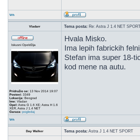
Vrh
Tema posta:
Re: Astra J 1.4 NET SPOR
Vladarr
Hvala Misko.
Iskusni Opeldžija
Ima lepih fabrickih fel
Stefan ima super 18-tic
kod mene na autu.
Pridružio se:
13 Nov 2014 19:07
Postovi:
3349
Lokacija:
Beograd
Ime:
Vladan
Opel:
Astra G 1.6 XE; Astra H 1.6
XER, Astra J 1.4 NET
Garaza:
pogledaj
Vrh
Tema posta:
Astra J 1.4 NET SPORT
Day Walker