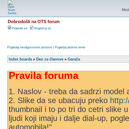
Mest
Dobrodošli na OTS forum
Prijavite se
Registruj se
Pogledaj neodgovorene postove
|
Pogledaj aktivne teme
Index boarda
»
Deo za članove
»
Garaža
Pravila foruma
1. Naslov - treba da sadrzi model 
2. Slike da se ubacuju preko
http:
thumbnail i to po tri do cetri slike
ljudi koji imaju i dalje dial-up, po
automobila!"