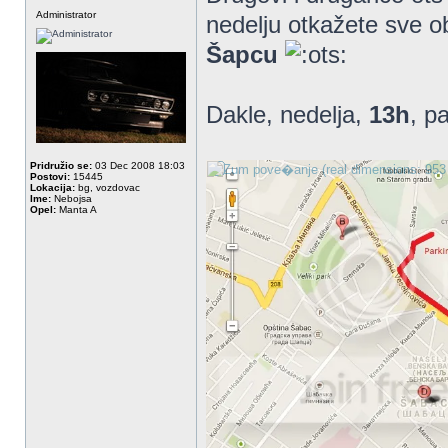
Administrator
nedelju otkažete sve ob
Šapcu
Dakle, nedelja,
13h
, p
Pridružio se:
03 Dec 2008 18:03
Postovi:
15445
Lokacija:
bg, vozdovac
Ime:
Nebojsa
Opel:
Manta A