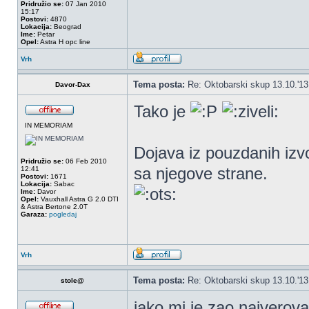
Pridružio se:
07 Jan 2010
15:17
Postovi:
4870
Lokacija:
Beograd
Ime:
Petar
Opel:
Astra H opc line
Vrh
Tema posta:
Re: Oktobarski skup 13.10.'1
Davor-Dax
Tako je
IN MEMORIAM
Dojava iz pouzdanih izvo
Pridružio se:
06 Feb 2010
sa njegove strane.
12:41
Postovi:
1671
Lokacija:
Sabac
Ime:
Davor
Opel:
Vauxhall Astra G 2.0 DTI
& Astra Bertone 2.0T
Garaza:
pogledaj
Vrh
Tema posta:
Re: Oktobarski skup 13.10.'1
stole@
jako mi je zao najverovat