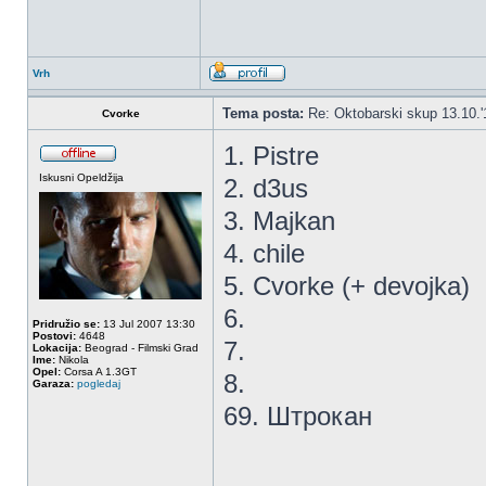
Vrh
Tema posta:
Re: Oktobarski skup 13.10.'
Cvorke
1. Pistre
Iskusni Opeldžija
2. d3us
3. Majkan
4. chile
5. Cvorke (+ devojka)
6.
Pridružio se:
13 Jul 2007 13:30
Postovi:
4648
7.
Lokacija:
Beograd - Filmski Grad
Ime:
Nikola
Opel:
Corsa A 1.3GT
8.
Garaza:
pogledaj
69. Штрокан
_________________