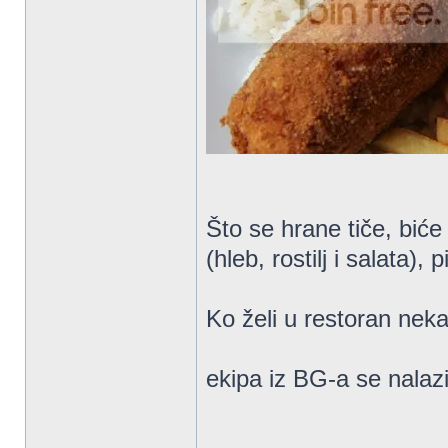
Što se hrane tiče, biće 
(hleb, rostilj i salata)
Ko želi u restoran neka
ekipa iz BG-a se nalaz
_________________