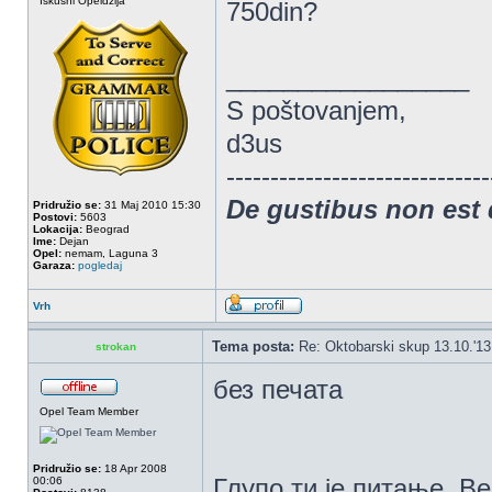
Iskusni Opeldžija
750din?
_________________
S poštovanjem,
d3us
------------------------------
De gustibus non est
Pridružio se:
31 Maj 2010 15:30
Postovi:
5603
Lokacija:
Beograd
Ime:
Dejan
Opel:
nemam, Laguna 3
Garaza:
pogledaj
Vrh
Tema posta:
Re: Oktobarski skup 13.10.'1
strokan
без печата
Opel Team Member
Pridružio se:
18 Apr 2008
Глупо ти је питање. В
00:06