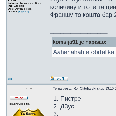
Postovi:
8138
Lokacija:
Бежанијска Коса
количину и то је та цен
Ime:
Стефан
Opel:
Астра Ф гејси
Garaza:
pogledaj
Франшу то кошта бар 2
_________________
komsija91 je napisao:
Aahahahah a obrtaljka 
Vrh
Tema posta:
Re: Oktobarski skup 13.10.'
d3us
1. Пистре
Iskusni Opeldžija
2. Д3ус
3.