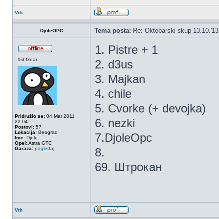
Vrh
Tema posta:
Re: Oktobarski skup 13.10.'1
DjoleOPC
1. Pistre + 1
1st Gear
2. d3us
3. Majkan
4. chile
5. Cvorke (+ devojka)
Pridružio se:
04 Mar 2011
6. nezki
22:04
Postovi:
57
Lokacija:
Beograd
7.DjoleOpc
Ime:
Djole
Opel:
Astra GTC
Garaza:
pogledaj
8.
69. Штрокан
Vrh