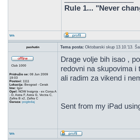
Rule 1... "Never chan
Vrh
Tema posta:
Oktobarski skup 13.10.'13. Š
pashutin
Drage volje bih isao , 
Club 1000
redovni na skupovima i 
Pridružio se:
08 Jun 2009
ali radim za vikend i ne
19:03
Postovi:
1111
Lokacija:
Beograd - Cerak
Ime:
Igor
Opel:
NOW Insignia - ex Corsa A
- D, Astra F, Astra G, Vectra C,
Zafira B x2, Zafira C
Garaza:
pogledaj
Sent from my iPad usin
Vrh