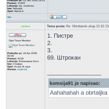
Pridružio se:
03 Dec 2008 18:03
Postovi:
15445
Lokacija:
bg, vozdovac
Ime:
Nebojsa
Opel:
Manta A
Vrh
Tema posta:
Re: Oktobarski skup 13.10.'1
strokan
1. Пистре
Opel Team Member
2.
3.
Pridružio se:
18 Apr 2008
69. Штрокан
00:06
Postovi:
8138
Lokacija:
Бежанијска Коса
Ime:
Стефан
Opel:
Астра Ф гејси
Garaza:
pogledaj
_________________
komsija91 je napisao:
Aahahahah a obrtaljka 