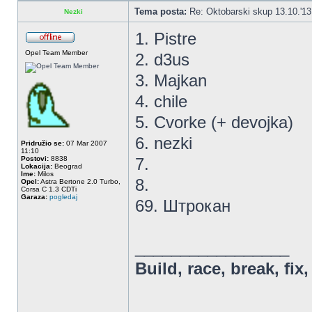
Tema posta:
Re: Oktobarski skup 13.10.'1
Nezki
1. Pistre
Opel Team Member
2. d3us
3. Majkan
4. chile
5. Cvorke (+ devojka)
6. nezki
Pridružio se:
07 Mar 2007
11:10
Postovi:
8838
7.
Lokacija:
Beograd
Ime:
Milos
8.
Opel:
Astra Bertone 2.0 Turbo,
Corsa C 1.3 CDTi
Garaza:
pogledaj
69. Штрокан
_________________
Build, race, break, fix,