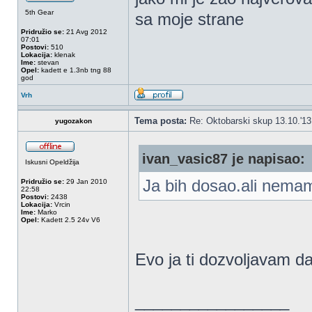
5th Gear
sa moje strane
Pridružio se:
21 Avg 2012
07:01
Postovi:
510
Lokacija:
klenak
Ime:
stevan
Opel:
kadett e 1.3nb tng 88
god
Vrh
Tema posta:
Re: Oktobarski skup 13.10.'1
yugozakon
ivan_vasic87 je napisao:
Iskusni Opeldžija
Ja bih dosao.ali nema
Pridružio se:
29 Jan 2010
22:58
Postovi:
2438
Lokacija:
Vrcin
Ime:
Marko
Opel:
Kadett 2.5 24v V6
Evo ja ti dozvoljavam d
_________________