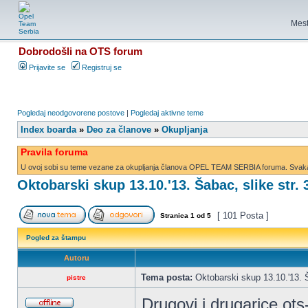
Mest
Dobrodošli na OTS forum
Prijavite se
Registruj se
Pogledaj neodgovorene postove
|
Pogledaj aktivne teme
Index boarda
»
Deo za članove
»
Okupljanja
Pravila foruma
U ovoj sobi su teme vezane za okupljanja članova OPEL TEAM SERBIA foruma. Svaka d
Oktobarski skup 13.10.'13. Šabac, slike str. 
[ 101 Posta ]
Stranica
1
od
5
Pogled za štampu
Autoru
Tema posta:
Oktobarski skup 13.10.'13. Š
pistre
Drugovi i drugarice ot