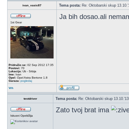
Tema posta:
Re: Oktobarski skup 13.10.'
ivan_vasic87
Ja bih dosao.ali nema
1st Gear
Pridružio se:
02 Sep 2012 17:35
Postovi:
70
Lokacija:
Ub - Srbija
Ime:
Ivan
Opel:
Opel Astra Bertone 1.8
Garaza:
pogledaj
Vrh
Tema posta:
Re: Oktobarski skup 13.10.'1
testdriver
Zato tvoj brat ima
Iskusni Opeldžija