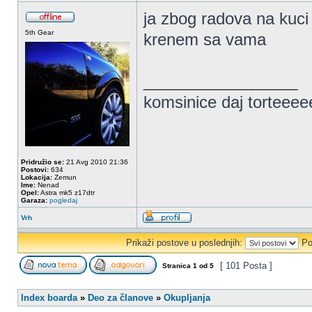
ja zbog radova na kuci 
5th Gear
krenem sa vama
_________________
komsinice daj torteee
Pridružio se:
21 Avg 2010 21:36
Postovi:
634
Lokacija:
Zemun
Ime:
Nenad
Opel:
Astra mk5 z17dtr
Garaza:
pogledaj
Vrh
Prikaži postove u poslednjih:
Po
[ 101 Posta ]
Stranica
1
od
5
Index boarda
»
Deo za članove
»
Okupljanja