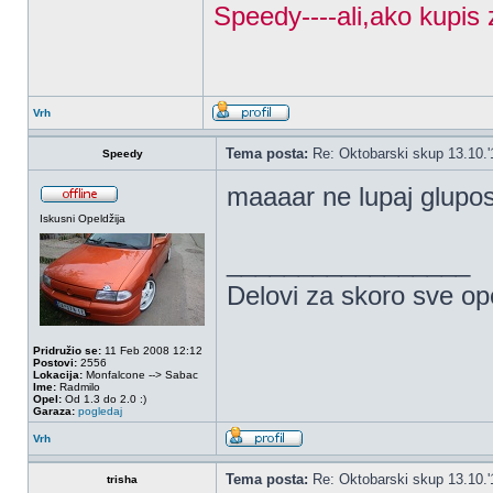
Speedy----ali,ako kupis 
Vrh
Tema posta:
Re: Oktobarski skup 13.10.'
Speedy
maaaar ne lupaj glupos
Iskusni Opeldžija
_________________
Delovi za skoro sve op
Pridružio se:
11 Feb 2008 12:12
Postovi:
2556
Lokacija:
Monfalcone --> Sabac
Ime:
Radmilo
Opel:
Od 1.3 do 2.0 :)
Garaza:
pogledaj
Vrh
Tema posta:
Re: Oktobarski skup 13.10.'
trisha