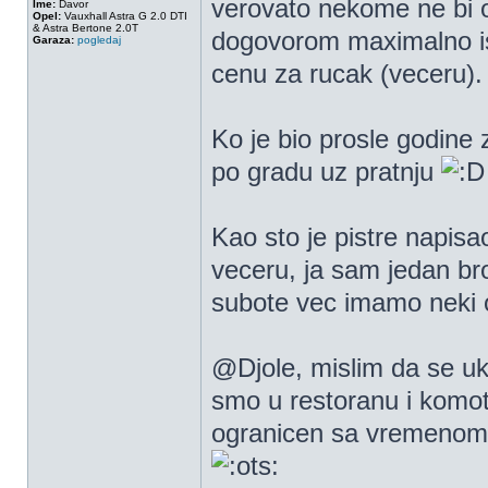
verovato nekome ne bi 
Ime:
Davor
Opel:
Vauxhall Astra G 2.0 DTI
& Astra Bertone 2.0T
dogovorom maximalno isk
Garaza:
pogledaj
cenu za rucak (veceru).
Ko je bio prosle godine
po gradu uz pratnju
Kao sto je pistre napisao
veceru, ja sam jedan bro
subote vec imamo neki o
@Djole, mislim da se uk
smo u restoranu i komo
ogranicen sa vremenom 