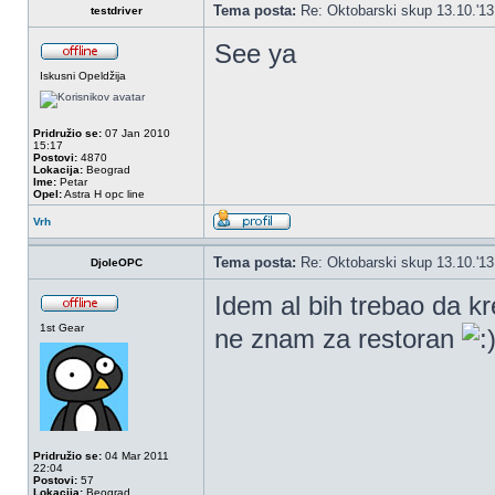
Tema posta:
Re: Oktobarski skup 13.10.'1
testdriver
See ya
Iskusni Opeldžija
Pridružio se:
07 Jan 2010
15:17
Postovi:
4870
Lokacija:
Beograd
Ime:
Petar
Opel:
Astra H opc line
Vrh
Tema posta:
Re: Oktobarski skup 13.10.'1
DjoleOPC
Idem al bih trebao da 
1st Gear
ne znam za restoran
Pridružio se:
04 Mar 2011
22:04
Postovi:
57
Lokacija:
Beograd