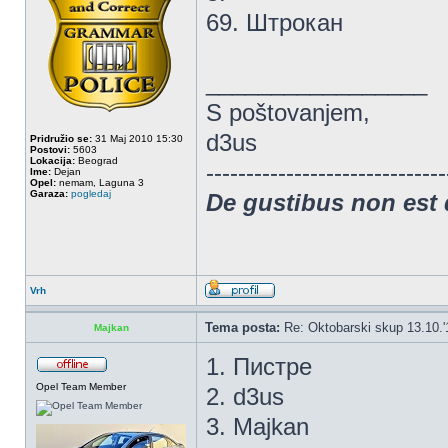
69. Штрокан
_________________
S poštovanjem,
d3us
Pridružio se:
31 Maj 2010 15:30
Postovi:
5603
Lokacija:
Beograd
------------------------------
Ime:
Dejan
Opel:
nemam, Laguna 3
Garaza:
pogledaj
De gustibus non est
Vrh
Tema posta:
Re: Oktobarski skup 13.10.'
Majkan
1. Пистре
Opel Team Member
2. d3us
3. Majkan