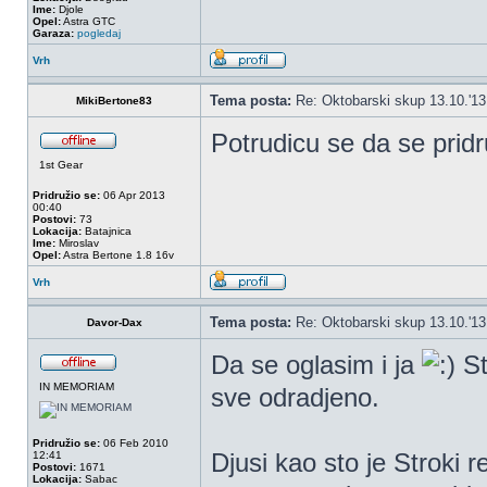
Ime:
Djole
Opel:
Astra GTC
Garaza:
pogledaj
Vrh
Tema posta:
Re: Oktobarski skup 13.10.'1
MikiBertone83
Potrudicu se da se pridr
1st Gear
Pridružio se:
06 Apr 2013
00:40
Postovi:
73
Lokacija:
Batajnica
Ime:
Miroslav
Opel:
Astra Bertone 1.8 16v
Vrh
Tema posta:
Re: Oktobarski skup 13.10.'1
Davor-Dax
Da se oglasim i ja
St
IN MEMORIAM
sve odradjeno.
Pridružio se:
06 Feb 2010
Djusi kao sto je Stroki
12:41
Postovi:
1671
Lokacija:
Sabac