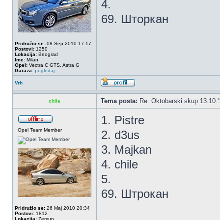
4.
69. Шторкан
Pridružio se:
08 Sep 2010 17:17
Postovi:
1250
Lokacija:
Beograd
Ime:
Milan
Opel:
Vectra C GTS, Astra G
Garaza:
pogledaj
Vrh
Tema posta:
Re: Oktobarski skup 13.10.'
chile
1. Pistre
Opel Team Member
2. d3us
3. Majkan
4. chile
5.
69. Штрокан
Pridružio se:
26 Maj 2010 20:34
Postovi:
1812
Lokacija:
Zemun