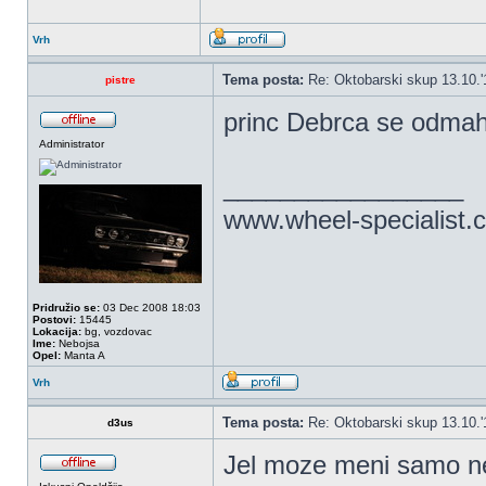
Vrh
Tema posta:
Re: Oktobarski skup 13.10.'
pistre
princ Debrca se odmah 
Administrator
_________________
www.wheel-specialist.
Pridružio se:
03 Dec 2008 18:03
Postovi:
15445
Lokacija:
bg, vozdovac
Ime:
Nebojsa
Opel:
Manta A
Vrh
Tema posta:
Re: Oktobarski skup 13.10.'
d3us
Jel moze meni samo nek