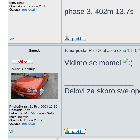
_________________
Ime:
Bojan
Opel:
Astra Betrone 2.0T
phase 3, 402m 13.7s
Garaza:
pogledaj
Vrh
Tema posta:
Re: Oktobarski skup 13.10.'
Speedy
Vidimo se momci
Iskusni Opeldžija
_________________
Delovi za skoro sve op
Pridružio se:
11 Feb 2008 12:12
Postovi:
2556
Lokacija:
Monfalcone --> Sabac
Ime:
Radmilo
Opel:
Od 1.3 do 2.0 :)
Garaza:
pogledaj
Vrh