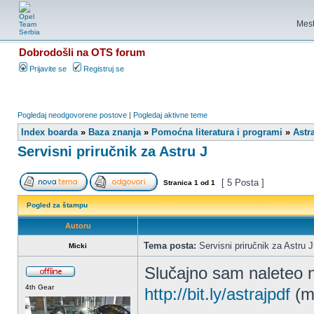
Mest
Dobrodošli na OTS forum
Prijavite se
Registruj se
Pogledaj neodgovorene postove
|
Pogledaj aktivne teme
Index boarda
»
Baza znanja
»
Pomoćna literatura i programi
»
Astr
Servisni priručnik za Astru J
[ 5 Posta ]
Stranica
1
od
1
Pogled za štampu
Autoru
Tema posta:
Servisni priručnik za Astru J
Micki
Slučajno sam naleteo na
4th Gear
http://bit.ly/astrajpdf
(mo