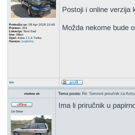
Postoji i online verzija 
Pridružio se:
06 Apr 2018 10:48
Možda nekome bude od 
Postovi:
301
Lokacija:
Novi Sad
Ime:
Milan
Opel:
Astra J 1.4 Turbo
Garaza:
pogledaj
Vrh
Tema posta:
Re: Servisni priručnik za Astru
vladeta ub
Ima li priručnik u papir
1st Gear