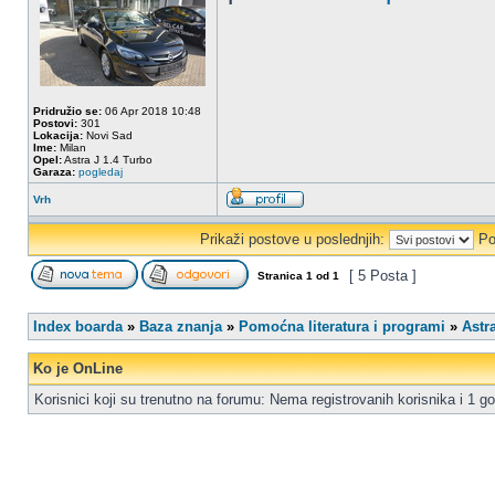
Pridružio se:
06 Apr 2018 10:48
Postovi:
301
Lokacija:
Novi Sad
Ime:
Milan
Opel:
Astra J 1.4 Turbo
Garaza:
pogledaj
Vrh
Prikaži postove u poslednjih:
Po
[ 5 Posta ]
Stranica
1
od
1
Index boarda
»
Baza znanja
»
Pomoćna literatura i programi
»
Astr
Ko je OnLine
Korisnici koji su trenutno na forumu: Nema registrovanih korisnika i 1 go