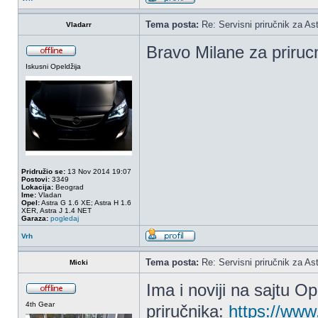
Tema posta:
Re: Servisni priručnik za Ast
Vladarr
Bravo Milane za prirucn
Iskusni Opeldžija
Pridružio se:
13 Nov 2014 19:07
Postovi:
3349
Lokacija:
Beograd
Ime:
Vladan
Opel:
Astra G 1.6 XE; Astra H 1.6
XER, Astra J 1.4 NET
Garaza:
pogledaj
Vrh
Tema posta:
Re: Servisni priručnik za Ast
Micki
Ima i noviji na sajtu Op
4th Gear
priručnika:
https://www.o