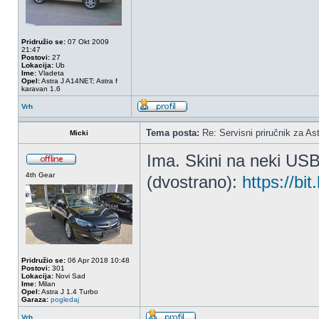
Pridružio se:
07 Okt 2009
21:47
Postovi:
27
Lokacija:
Ub
Ime:
Vladeta
Opel:
Astra J A14NET; Astra f
karavan 1.6
Vrh
Tema posta:
Re: Servisni priručnik za Ast
Micki
Ima. Skini na neki US
4th Gear
(dvostrano):
https://bit
Pridružio se:
06 Apr 2018 10:48
Postovi:
301
Lokacija:
Novi Sad
Ime:
Milan
Opel:
Astra J 1.4 Turbo
Garaza:
pogledaj
Vrh