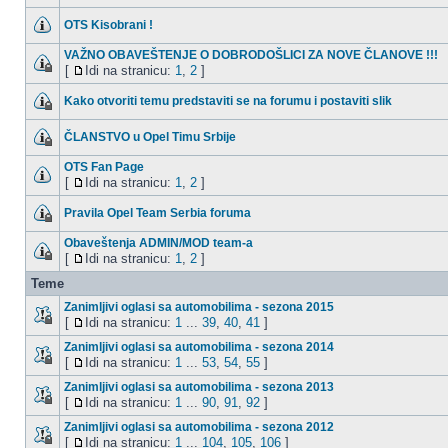
OTS Kisobrani !
VAŽNO OBAVEŠTENJE O DOBRODOŠLICI ZA NOVE ČLANOVE !!!
[
Idi na stranicu:
1
,
2
]
Kako otvoriti temu predstaviti se na forumu i postaviti slik
ČLANSTVO u Opel Timu Srbije
OTS Fan Page
[
Idi na stranicu:
1
,
2
]
Pravila Opel Team Serbia foruma
Obaveštenja ADMIN/MOD team-a
[
Idi na stranicu:
1
,
2
]
Teme
Zanimljivi oglasi sa automobilima - sezona 2015
[
Idi na stranicu:
1
...
39
,
40
,
41
]
Zanimljivi oglasi sa automobilima - sezona 2014
[
Idi na stranicu:
1
...
53
,
54
,
55
]
Zanimljivi oglasi sa automobilima - sezona 2013
[
Idi na stranicu:
1
...
90
,
91
,
92
]
Zanimljivi oglasi sa automobilima - sezona 2012
[
Idi na stranicu:
1
...
104
,
105
,
106
]