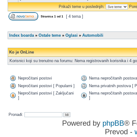
Prikaži teme u poslednjih:
Pore
[ 4 tema ]
Stranica
1
od
1
Index boarda
»
Ostale teme
»
Oglasi
»
Automobili
Ko je OnLine
Korisnici koji su trenutno na forumu: Nema registrovanih korisnika i 4 go
Nepročitani postovi
Nema nepročitanih postov
Nepročitani postovi [ Popularni ]
Nema privatnih postova [ P
Nepročitani postovi [ Zaključani
Nema nepročitanih postova
]
]
Pronađi:
Powered by
phpBB
® F
Prevod -