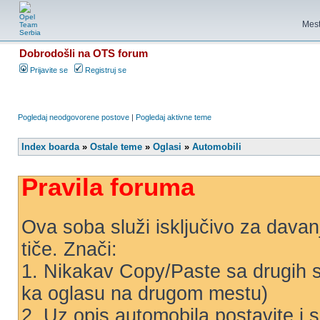
Mest
Dobrodošli na OTS forum
Prijavite se
Registruj se
Pogledaj neodgovorene postove
|
Pogledaj aktivne teme
Index boarda
»
Ostale teme
»
Oglasi
»
Automobili
Pravila foruma
Ova soba služi isključivo za dava
tiče. Znači:
1. Nikakav Copy/Paste sa drugih saj
ka oglasu na drugom mestu)
2. Uz opis automobila postavite i sl