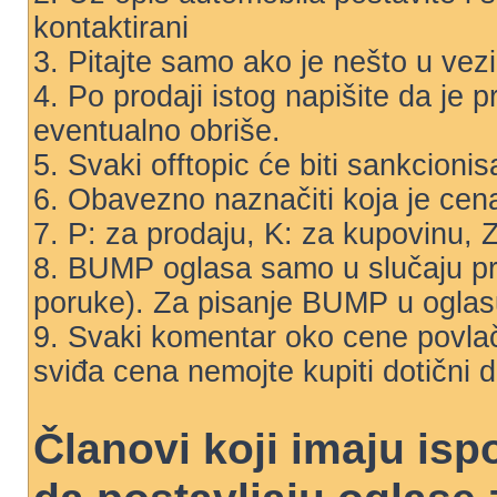
kontaktirani
3. Pitajte samo ako je nešto u vez
4. Po prodaji istog napišite da je 
eventualno obriše.
5. Svaki offtopic će biti sankcionis
6. Obavezno naznačiti koja je cena 
7. P: za prodaju, K: za kupovinu,
8. BUMP oglasa samo u slučaju p
poruke). Za pisanje BUMP u oglas
9. Svaki komentar oko cene povl
sviđa cena nemojte kupiti dotični 
Članovi koji imaju is