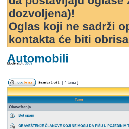
da postavljaju oglase 
dozvoljena)!
Oglas koji ne sadrži o
kontakta će biti obris
Automobili
Moderator:
d3us
[ 4 tema ]
Stranica
1
od
1
Teme
Obaveštenja
Bot spam
OBAVEŠTENJE ČLANOVE KOJI NE MOGU DA PIŠU U POJEDINIM