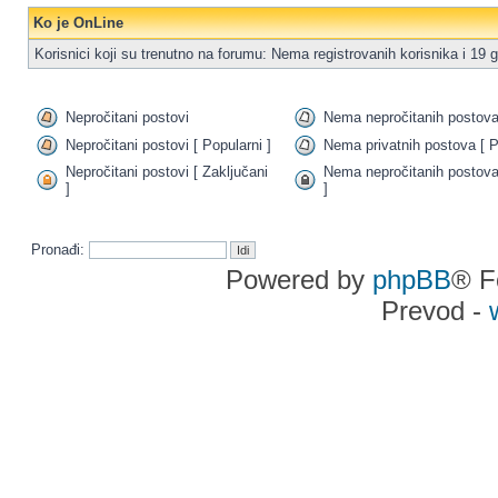
Ko je OnLine
Korisnici koji su trenutno na forumu: Nema registrovanih korisnika i 19 g
Nepročitani postovi
Nema nepročitanih postov
Nepročitani postovi [ Popularni ]
Nema privatnih postova [ P
Nepročitani postovi [ Zaključani
Nema nepročitanih postova
]
]
Pronađi:
Powered by
phpBB
® F
Prevod -