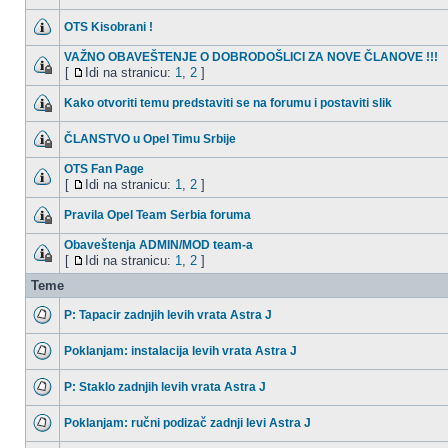
OTS Kisobrani !
VAŽNO OBAVEŠTENJE O DOBRODOŠLICI ZA NOVE ČLANOVE !!!
[
Idi na stranicu:
1
,
2
]
Kako otvoriti temu predstaviti se na forumu i postaviti slik
ČLANSTVO u Opel Timu Srbije
OTS Fan Page
[
Idi na stranicu:
1
,
2
]
Pravila Opel Team Serbia foruma
Obaveštenja ADMIN/MOD team-a
[
Idi na stranicu:
1
,
2
]
Teme
P: Tapacir zadnjih levih vrata Astra J
Poklanjam: instalacija levih vrata Astra J
P: Staklo zadnjih levih vrata Astra J
Poklanjam: ručni podizač zadnji levi Astra J