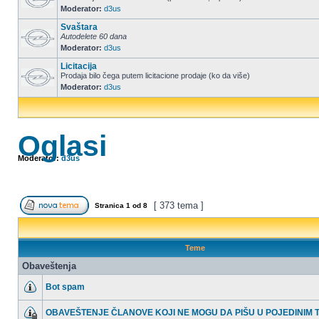
Moderator:
d3us
Svaštara
Autodelete 60 dana
Moderator:
d3us
Licitacija
Prodaja bilo čega putem licitacione prodaje (ko da više)
Moderator:
d3us
Oglasi
Moderator:
d3us
[ 373 tema ]
Stranica
1
od
8
Teme
Obaveštenja
Bot spam
OBAVEŠTENJE ČLANOVE KOJI NE MOGU DA PIŠU U POJEDINIM