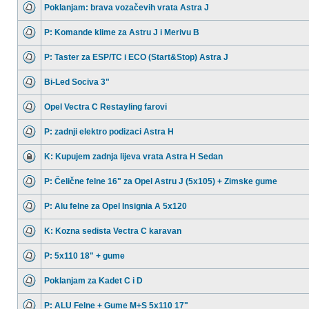
Poklanjam: brava vozačevih vrata Astra J
P: Komande klime za Astru J i Merivu B
P: Taster za ESP/TC i ECO (Start&Stop) Astra J
Bi-Led Sociva 3"
Opel Vectra C Restayling farovi
P: zadnji elektro podizaci Astra H
K: Kupujem zadnja lijeva vrata Astra H Sedan
P: Čelične felne 16" za Opel Astru J (5x105) + Zimske gume
P: Alu felne za Opel Insignia A 5x120
K: Kozna sedista Vectra C karavan
P: 5x110 18" + gume
Poklanjam za Kadet C i D
P: ALU Felne + Gume M+S 5x110 17"