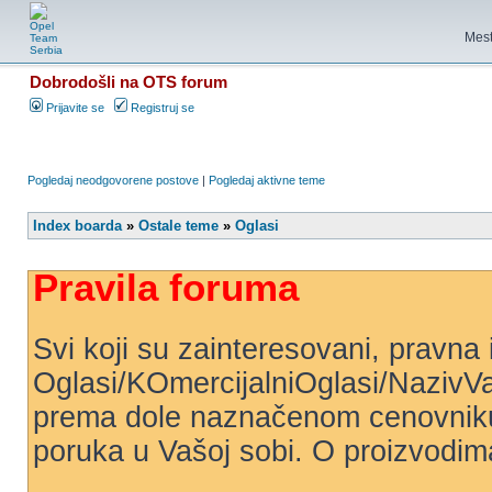
Mest
Dobrodošli na OTS forum
Prijavite se
Registruj se
Pogledaj neodgovorene postove
|
Pogledaj aktivne teme
Index boarda
»
Ostale teme
»
Oglasi
Pravila foruma
Svi koji su zainteresovani, pravna i
Oglasi/KOmercijalniOglasi/NazivV
prema dole naznačenom cenovniku. 
poruka u Vašoj sobi. O proizvodima