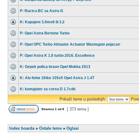
P: Rucicu BC za Astru G
K: Kupujem 3.0mv6 ili 3.2
P: Opel Astra Bertone Turbo
P: Opel OPC Turbo Aktuator Actuator Wastegate pojacan
P: Opel Astra K 1.6 turbo 2016. Excellence
K: Gepek polica braon Opel Mokka 2013
K: Alu felne 16tke 105x5 Opel Astra J 1.4T
K: kompjuter za corsu D 1.7cdti
Prikaži teme u poslednjih:
Pore
[ 373 tema ]
Stranica
1
od
8
Index boarda
»
Ostale teme
»
Oglasi