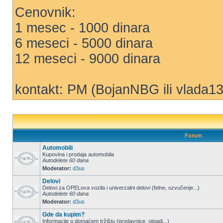
Cenovnik:
1 mesec - 1000 dinara
6 meseci - 5000 dinara
12 meseci - 9000 dinara
kontakt: PM (BojanNBG ili vlada13
Forum
Automobili
Kupovina i prodaja automobila
Autodelete 60 dana
Moderator:
d3us
Delovi
Delovi za OPELova vozila i univerzalni delovi (felne, ozvučenje...)
Autodelete 60 dana
Moderator:
d3us
Gde da kupim?
Informacije o domaćem tržištu (prodavnice, otpadi...)