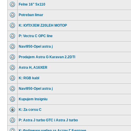
Felne 16" 5x110
Potreban limar
K: КУПУЈЕМ Z20LEH МОТОР
P: Vectra C OPC line
Navi950-Opel astra j
Prodajem Astra G Karavan 2.2DTI
Astra H, A16XER
K: RGB kabl
Navi950-Opel astra j
Kupujem Insigniu
K: Za corsu C
P: Astra J turbo GTC i Astra J turbo
К: Фабрички шибер за Астру Г Бертоне