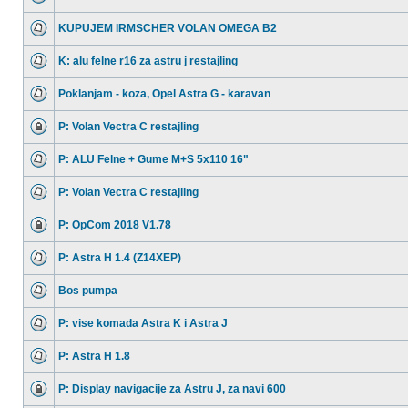
KUPUJEM IRMSCHER VOLAN OMEGA B2
K: alu felne r16 za astru j restajling
Poklanjam - koza, Opel Astra G - karavan
P: Volan Vectra C restajling
P: ALU Felne + Gume M+S 5x110 16"
P: Volan Vectra C restajling
P: OpCom 2018 V1.78
P: Astra H 1.4 (Z14XEP)
Bos pumpa
P: vise komada Astra K i Astra J
P: Astra H 1.8
P: Display navigacije za Astru J, za navi 600