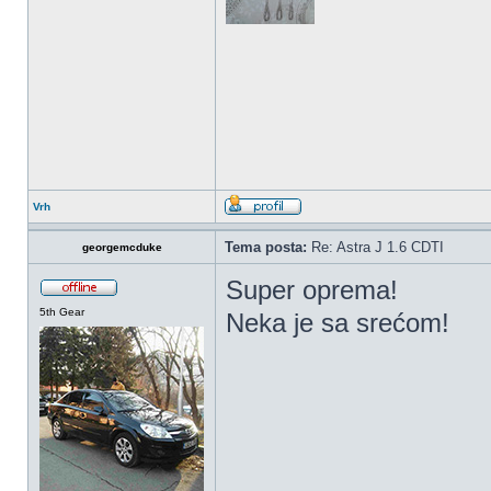
Vrh
Tema posta:
Re: Astra J 1.6 CDTI
georgemcduke
Super oprema!
5th Gear
Neka je sa srećom!