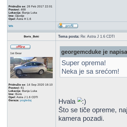
Pridružio se:
26 Feb 2017 22:01
Postovi:
468
Lokacija:
Banja Luka
Ime:
Djordje
Opel:
Astra H 1.6
Vrh
Tema posta:
Re: Astra J 1.6 CDTI
Boris_Boki
georgemcduke je napisa
1st Gear
Super oprema!
Neka je sa srećom!
Pridružio se:
14 Sep 2020 16:10
Postovi:
61
Lokacija:
Banja Luka
Ime:
Boris
Opel:
Astra J 1.6 CDTI
Hvala
Garaza:
pogledaj
Što se tiče opreme, naj
kamera pozadi.