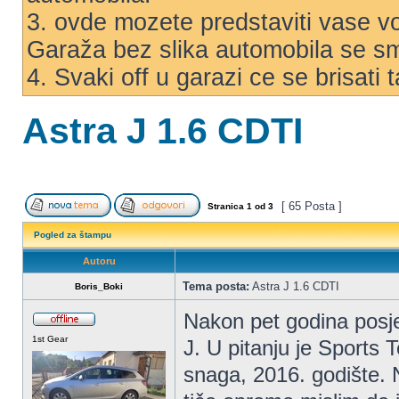
3. ovde mozete predstaviti vase voz
Garaža bez slika automobila se s
4. Svaki off u garazi ce se brisati
Astra J 1.6 CDTI
[ 65 Posta ]
Stranica
1
od
3
Pogled za štampu
Autoru
Tema posta:
Astra J 1.6 CDTI
Boris_Boki
Nakon pet godina posje
1st Gear
J. U pitanju je Sports
snaga, 2016. godište. 