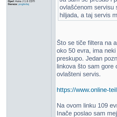
Opel:
Astra J 1.6 CDTI
Garaza:
pogledaj
ovlašćenom servisu s
hiljada, a taj servis 
Što se tiče filtera na
oko 50 evra, ima neki p
preskupo. Jedan poznan
linkova što sam gore o
ovlašteni servis.
https://www.online-tei
Na ovom linku 109 evr
Inače poslao sam mej