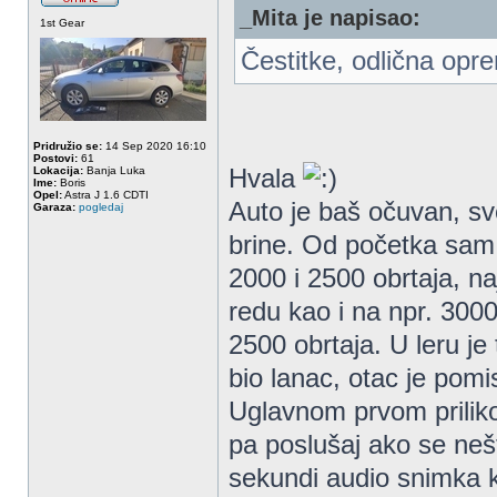
_Mita je napisao:
1st Gear
Čestitke, odlična opr
Pridružio se:
14 Sep 2020 16:10
Postovi:
61
Hvala
Lokacija:
Banja Luka
Ime:
Boris
Opel:
Astra J 1.6 CDTI
Auto je baš očuvan, sv
Garaza:
pogledaj
brine. Od početka sam 
2000 i 2500 obrtaja, n
redu kao i na npr. 300
2500 obrtaja. U leru je
bio lanac, otac je pomi
Uglavnom prvom prilik
pa poslušaj ako se nešt
sekundi audio snimka k