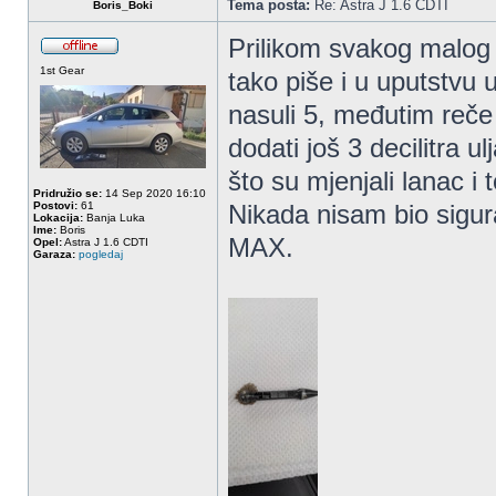
Tema posta:
Re: Astra J 1.6 CDTI
Boris_Boki
Prilikom svakog malog s
1st Gear
tako piše i u uputstvu 
nasuli 5, međutim reče
dodati još 3 decilitra 
što su mjenjali lanac i 
Pridružio se:
14 Sep 2020 16:10
Postovi:
61
Nikada nisam bio sigu
Lokacija:
Banja Luka
Ime:
Boris
MAX.
Opel:
Astra J 1.6 CDTI
Garaza:
pogledaj