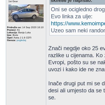
skile86 je napisao:
1st Gear
Oni se ocigledno drogi
Evo linka za ulje:
https://www.kemoimpex
Pridružio se:
14 Sep 2020 16:10
Uzeo sam neki random
Postovi:
61
Lokacija:
Banja Luka
Ime:
Boris
Opel:
Astra J 1.6 CDTI
Garaza:
pogledaj
Znači negdje oko 25 e
razlike u cijenama. Ko 
Evropi, pošto su se na
uvozi i kako ide ne zn
Inače drugi put mi se 
desi ali umjesto da se 
se.