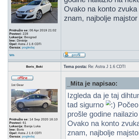
Ovako na konto zvuka 
znam, najbolje majstor
Pridružio se:
06 Apr 2019 21:02
Postovi:
228
Lokacija:
Beograd
Ime:
Dimitrije
Opel:
Astra J 1.6 CDTi
Garaza:
pogledaj
Vrh
Tema posta:
Re: Astra J 1.6 CDTI
Boris_Boki
_Mita je napisao:
1st Gear
Izgleda da je taj diht
tad sigurno
Počeo j
prošle godine nailazio
Pridružio se:
14 Sep 2020 16:10
Ovako na konto zvuka
Postovi:
61
Lokacija:
Banja Luka
Ime:
Boris
znam, najbolje majsto
Opel:
Astra J 1.6 CDTI
Garaza:
pogledaj