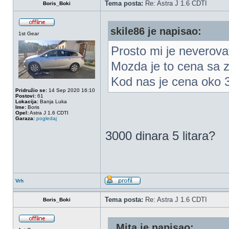
Tema posta:
Re: Astra J 1.6 CDTI
Boris_Boki
skile86 je napisao:
1st Gear
Prosto mi je neverovat
Mozda je to cena sa z
Kod nas je cena oko 3k
Pridružio se:
14 Sep 2020 16:10
Postovi:
61
Lokacija:
Banja Luka
Ime:
Boris
Opel:
Astra J 1.6 CDTI
Garaza:
pogledaj
3000 dinara 5 litara?
Vrh
Tema posta:
Re: Astra J 1.6 CDTI
Boris_Boki
_Mita je napisao: