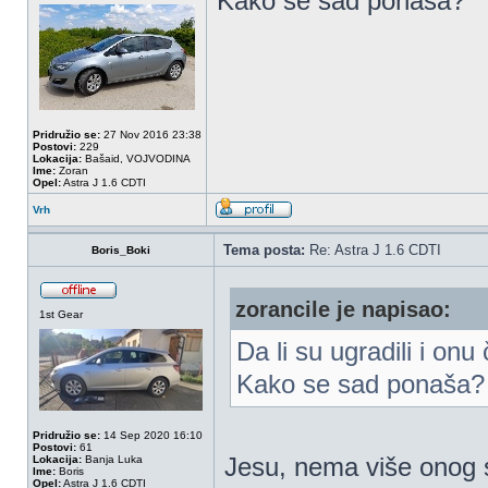
Kako se sad ponaša?
Pridružio se:
27 Nov 2016 23:38
Postovi:
229
Lokacija:
Bašaid, VOJVODINA
Ime:
Zoran
Opel:
Astra J 1.6 CDTI
Vrh
Tema posta:
Re: Astra J 1.6 CDTI
Boris_Boki
zorancile je napisao:
1st Gear
Da li su ugradili i o
Kako se sad ponaša?
Pridružio se:
14 Sep 2020 16:10
Postovi:
61
Jesu, nema više onog s
Lokacija:
Banja Luka
Ime:
Boris
Opel:
Astra J 1.6 CDTI