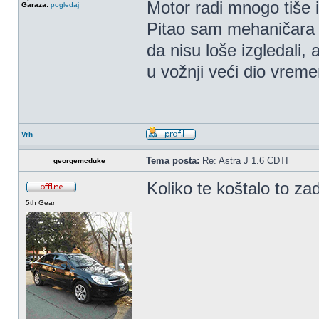
Motor radi mnogo tiše i m
Garaza:
pogledaj
Pitao sam mehaničara u 
da nisu loše izgledali, 
u vožnji veći dio vrem
Vrh
Tema posta:
Re: Astra J 1.6 CDTI
georgemcduke
Koliko te koštalo to zad
5th Gear