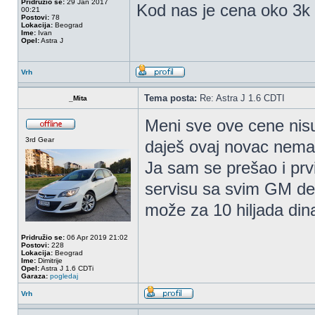
Pridružio se:
29 Jan 2017
Kod nas je cena oko 3k d
00:21
Postovi:
78
Lokacija:
Beograd
Ime:
Ivan
Opel:
Astra J
Vrh
Tema posta:
Re: Astra J 1.6 CDTI
_Mita
Meni sve ove cene nisu
3rd Gear
daješ ovaj novac nema
Ja sam se prešao i prv
servisu sa svim GM delo
može za 10 hiljada dina
Pridružio se:
06 Apr 2019 21:02
Postovi:
228
Lokacija:
Beograd
Ime:
Dimitrije
Opel:
Astra J 1.6 CDTi
Garaza:
pogledaj
Vrh