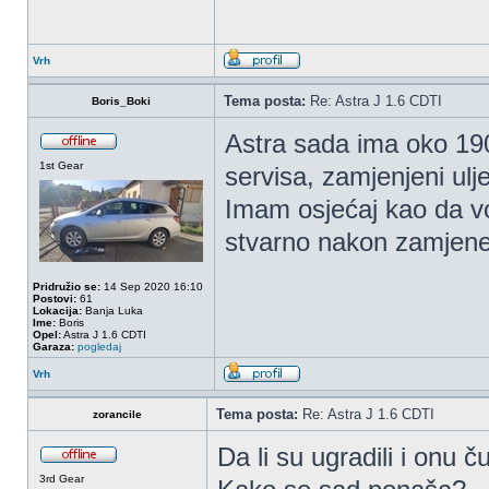
Vrh
Tema posta:
Re: Astra J 1.6 CDTI
Boris_Boki
Astra sada ima oko 190
1st Gear
servisa, zamjenjeni ulje 
Imam osjećaj kao da vo
stvarno nakon zamjene
Pridružio se:
14 Sep 2020 16:10
Postovi:
61
Lokacija:
Banja Luka
Ime:
Boris
Opel:
Astra J 1.6 CDTI
Garaza:
pogledaj
Vrh
Tema posta:
Re: Astra J 1.6 CDTI
zorancile
Da li su ugradili i onu
3rd Gear