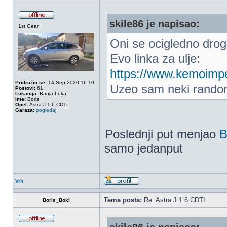
skile86 je napisao:
1st Gear
Oni se ocigledno drogi
Evo linka za ulje:
https://www.kemoimpex
Pridružio se:
14 Sep 2020 16:10
Uzeo sam neki random
Postovi:
61
Lokacija:
Banja Luka
Ime:
Boris
Opel:
Astra J 1.6 CDTI
Garaza:
pogledaj
Poslednji put menjao
B
samo jedanput
Vrh
Tema posta:
Re: Astra J 1.6 CDTI
Boris_Boki