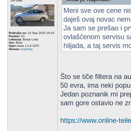
1st Gear
Meni sve ove cene nis
daješ ovaj novac nem
Ja sam se prešao i pr
Pridružio se:
14 Sep 2020 16:10
ovlašćenom servisu sa
Postovi:
61
Lokacija:
Banja Luka
Ime:
Boris
hiljada, a taj servis m
Opel:
Astra J 1.6 CDTI
Garaza:
pogledaj
Što se tiče filtera na 
50 evra, ima neki popust
Jedan poznanik mi prepor
sam gore ostavio ne zna
https://www.online-teil