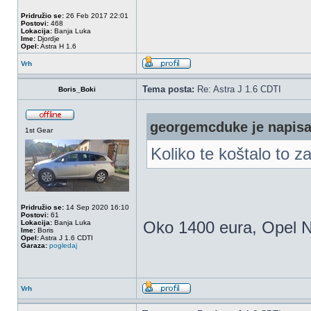
Pridružio se:
26 Feb 2017 22:01
Postovi:
468
Lokacija:
Banja Luka
Ime:
Djordje
Opel:
Astra H 1.6
Vrh
Tema posta:
Re: Astra J 1.6 CDTI
Boris_Boki
georgemcduke je napisa
1st Gear
Koliko te koštalo to za
Pridružio se:
14 Sep 2020 16:10
Postovi:
61
Oko 1400 eura, Opel N
Lokacija:
Banja Luka
Ime:
Boris
Opel:
Astra J 1.6 CDTI
Garaza:
pogledaj
Vrh