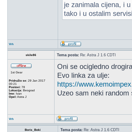
je zanimala cijena, i 
tako i u ostalim serv
Vrh
Tema posta:
Re: Astra J 1.6 CDTI
skile86
Oni se ocigledno drogira
1st Gear
Evo linka za ulje:
Pridružio se:
29 Jan 2017
https://www.kemoimpex.c
00:21
Postovi:
78
Lokacija:
Beograd
Uzeo sam neki random s
Ime:
Ivan
Opel:
Astra J
Vrh
Tema posta:
Re: Astra J 1.6 CDTI
Boris_Boki