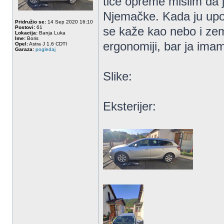
tiče opreme mislim da 
Njemačke. Kada ju upo
Pridružio se:
14 Sep 2020 16:10
Postovi:
61
se kaže kao nebo i zeml
Lokacija:
Banja Luka
Ime:
Boris
ergonomiji, bar ja imam
Opel:
Astra J 1.6 CDTI
Garaza:
pogledaj
Slike:
Eksterijer: