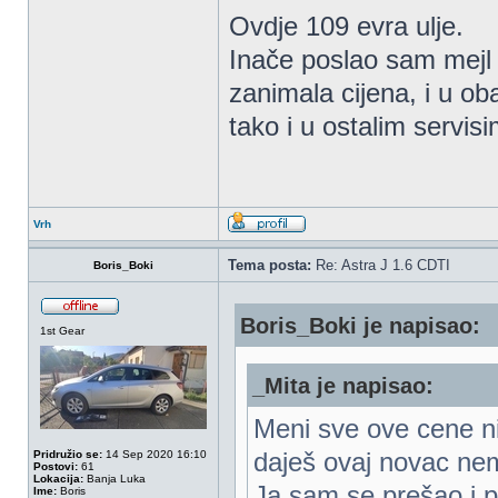
Ovdje 109 evra ulje.
Inače poslao sam mejl 
zanimala cijena, i u ob
tako i u ostalim servi
Vrh
Tema posta:
Re: Astra J 1.6 CDTI
Boris_Boki
Boris_Boki je napisao:
1st Gear
_Mita je napisao:
Meni sve ove cene ni
daješ ovaj novac ne
Pridružio se:
14 Sep 2020 16:10
Postovi:
61
Lokacija:
Banja Luka
Ja sam se prešao i p
Ime:
Boris