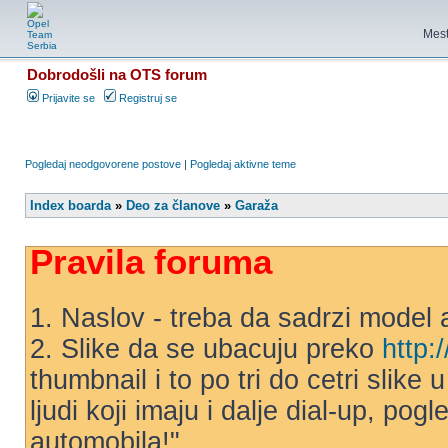
Mest
Dobrodošli na OTS forum
Prijavite se
Registruj se
Pogledaj neodgovorene postove
|
Pogledaj aktivne teme
Index boarda
»
Deo za članove
»
Garaža
Pravila foruma
1. Naslov - treba da sadrzi model 
2. Slike da se ubacuju preko
http:
thumbnail i to po tri do cetri slike
ljudi koji imaju i dalje dial-up, po
automobila!"