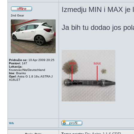
Izmedju MIN i MAX je li
2nd Gear
Ja bih tu dodao jos pola
Pridružio se:
10 Apr 2009 20:25
Postovi:
147
Lokacija:
Krusevac/Nis/Deutschland
Ime:
Branko
Opel:
Astra G 1.8 16v, ASTRA J
A16LET
Vrh