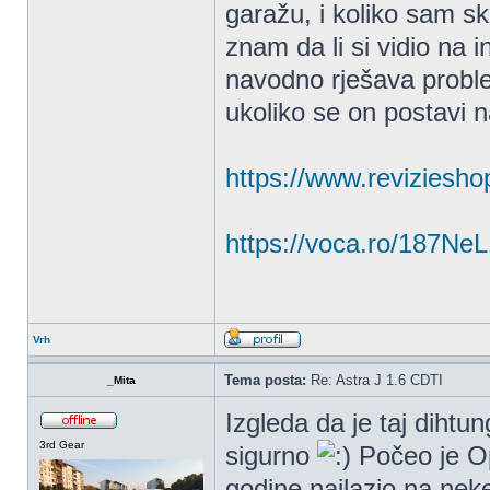
garažu, i koliko sam s
znam da li si vidio na i
navodno rješava probl
ukoliko se on postavi n
https://www.revizieshop
https://voca.ro/187Ne
Vrh
Tema posta:
Re: Astra J 1.6 CDTI
_Mita
Izgleda da je taj dihtu
3rd Gear
sigurno
Počeo je Op
godine nailazio na neke 