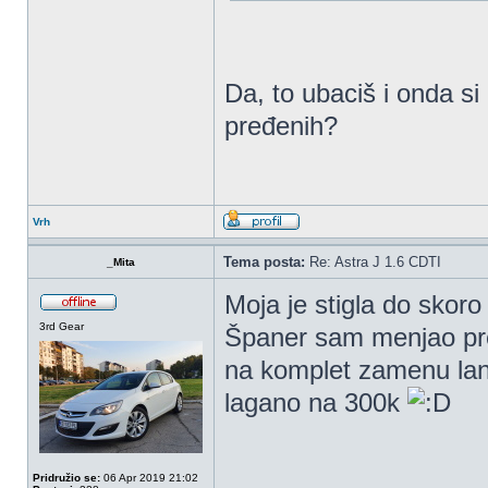
Da, to ubaciš i onda si
pređenih?
Vrh
Tema posta:
Re: Astra J 1.6 CDTI
_Mita
Moja je stigla do skor
3rd Gear
Španer sam menjao pre 
na komplet zamenu lanc
lagano na 300k
Pridružio se:
06 Apr 2019 21:02