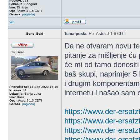
Postovi:
228
Lokacija:
Beograd
Ime:
Dimitrije
Opel:
Astra J 1.6 CDTi
Garaza:
pogledaj
Vrh
Tema posta:
Re: Astra J 1.6 CDTI
Boris_Boki
Da ne otvaram novu tem
1st Gear
pitanje za mišljenje ću
će mi od tamo donositi u
baš skupi, naprimjer 5 l
i drugim komponentama 
Pridružio se:
14 Sep 2020 16:10
Postovi:
61
internetu i našao sam 
Lokacija:
Banja Luka
Ime:
Boris
Opel:
Astra J 1.6 CDTI
Garaza:
pogledaj
https://www.der-ersatzt
https://www.der-ersatzt
https://www.der-ersatzt
https://www.der-ersatzt