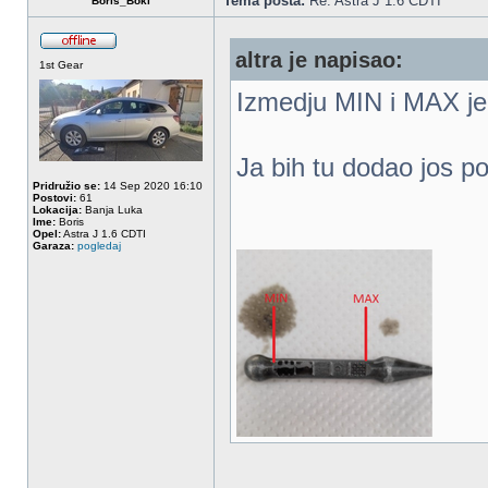
Tema posta:
Re: Astra J 1.6 CDTI
Boris_Boki
altra je napisao:
1st Gear
Izmedju MIN i MAX je l
Ja bih tu dodao jos po
Pridružio se:
14 Sep 2020 16:10
Postovi:
61
Lokacija:
Banja Luka
Ime:
Boris
Opel:
Astra J 1.6 CDTI
Garaza:
pogledaj