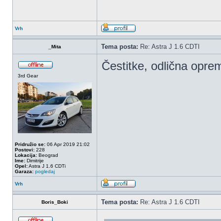
Vrh
Tema posta:
Re: Astra J 1.6 CDTI
_Mita
Čestitke, odlična opre
3rd Gear
Pridružio se:
06 Apr 2019 21:02
Postovi:
228
Lokacija:
Beograd
Ime:
Dimitrije
Opel:
Astra J 1.6 CDTi
Garaza:
pogledaj
Vrh
Tema posta:
Re: Astra J 1.6 CDTI
Boris_Boki