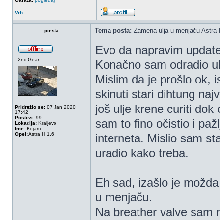
Garaza:
pogledaj
Vrh
Tema posta:
Zamena ulja u menjaču Astra 
piesta
Evo da napravim update
2nd Gear
Konačno sam odradio ul
Mislim da je prošlo ok, i
skinuti stari dihtung na
još ulje krene curiti dok 
Pridružio se:
07 Jan 2020
17:42
Postovi:
99
sam to fino očistio i paž
Lokacija:
Kraljevo
Ime:
Bojam
Opel:
Astra H 1.6
interneta. Mislio sam sta
uradio kako treba.
Eh sad, izašlo je možd
u menjaču.
Na breather valve sam n