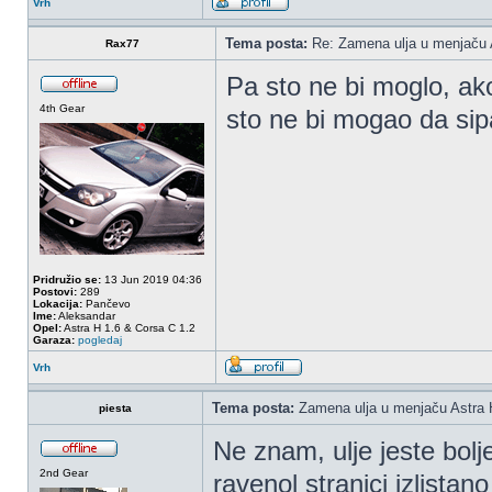
Vrh
Tema posta:
Re: Zamena ulja u menjaču 
Rax77
Pa sto ne bi moglo, ako 
4th Gear
sto ne bi mogao da sip
Pridružio se:
13 Jun 2019 04:36
Postovi:
289
Lokacija:
Pančevo
Ime:
Aleksandar
Opel:
Astra H 1.6 & Corsa C 1.2
Garaza:
pogledaj
Vrh
Tema posta:
Zamena ulja u menjaču Astra 
piesta
Ne znam, ulje jeste bolj
2nd Gear
ravenol stranici izlistan