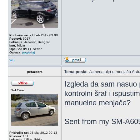
Pridružio se:
21 Feb 2012 03:00
Postovi:
3017
Lokacija:
Jerkovic, Beograd
Ime:
Miloje
Opel:
A3 8V FL Sedan
Garaza:
pogledaj
Vrh
Tema posta:
Zamena ulja u menjaču Astr
perazdera
Izgleda da sam nasuo 
3rd Gear
kontrolni šraf i ispusti
manuelne menjače?
Sent from my SM-A605
Pridružio se:
03 Maj 2012 09:13
Postovi:
151
Lokacija:
Užice, Srbija