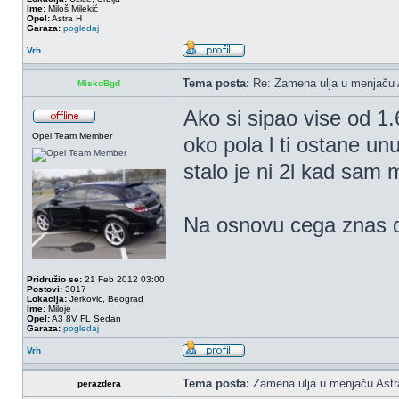
Ime:
Miloš Milekić
Opel:
Astra H
Garaza:
pogledaj
Vrh
Tema posta:
Re: Zamena ulja u menjaču 
MiskoBgd
Ako si sipao vise od 1.
Opel Team Member
oko pola l ti ostane un
stalo je ni 2l kad sam 
Na osnovu cega znas da
Pridružio se:
21 Feb 2012 03:00
Postovi:
3017
Lokacija:
Jerkovic, Beograd
Ime:
Miloje
Opel:
A3 8V FL Sedan
Garaza:
pogledaj
Vrh
Tema posta:
Zamena ulja u menjaču Astr
perazdera