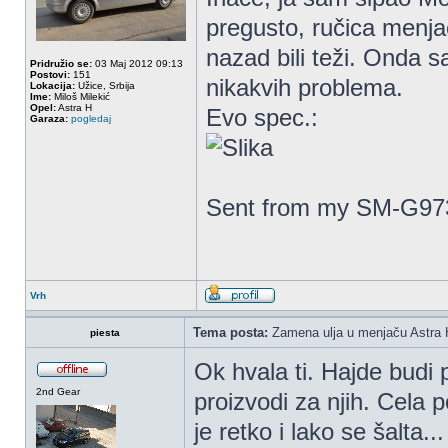
pregusto, ručica menjač
nazad bili teži. Onda s
Pridružio se:
03 Maj 2012 09:13
Postovi:
151
nikakvih problema.
Lokacija:
Užice, Srbija
Ime:
Miloš Milekić
Opel:
Astra H
Evo spec.:
Garaza:
pogledaj
Sent from my SM-G973
Vrh
Tema posta:
Zamena ulja u menjaču Astra 
piesta
Ok hvala ti. Hajde budi 
2nd Gear
proizvodi za njih. Cela 
je retko i lako se šalta...