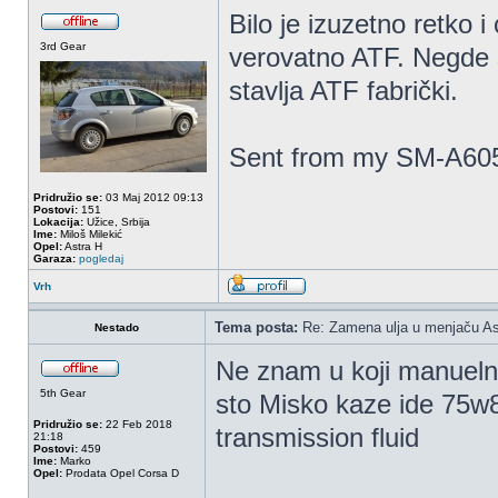
Bilo je izuzetno retko i
3rd Gear
verovatno ATF. Negde
stavlja ATF fabrički.
Sent from my SM-A605
Pridružio se:
03 Maj 2012 09:13
Postovi:
151
Lokacija:
Užice, Srbija
Ime:
Miloš Milekić
Opel:
Astra H
Garaza:
pogledaj
Vrh
Tema posta:
Re: Zamena ulja u menjaču As
Nestado
Ne znam u koji manuelni 
5th Gear
sto Misko kaze ide 75w
Pridružio se:
22 Feb 2018
transmission fluid
21:18
Postovi:
459
Ime:
Marko
Opel:
Prodata Opel Corsa D