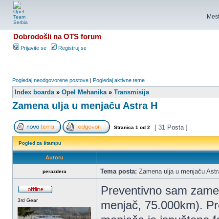
Mest
Dobrodošli na OTS forum
Prijavite se
Registruj se
Pogledaj neodgovorene postove
|
Pogledaj aktivne teme
Index boarda
»
Opel Mehanika
»
Transmisija
Zamena ulja u menjaču Astra H
[ 31 Posta ]
Stranica
1
od
2
Pogled za štampu
Autoru
Tema posta:
Zamena ulja u menjaču Astr
perazdera
Preventivno sam zameni
3rd Gear
menjač, 75.000km). Pr