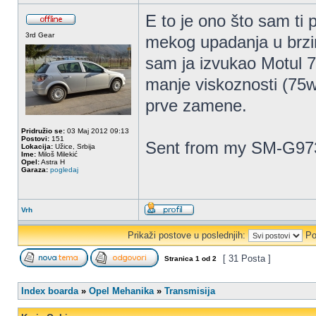
E to je ono što sam ti
3rd Gear
mekog upadanja u brzin
sam ja izvukao Motul 7
manje viskoznosti (75w
prve zamene.
Pridružio se:
03 Maj 2012 09:13
Postovi:
151
Sent from my SM-G973
Lokacija:
Užice, Srbija
Ime:
Miloš Milekić
Opel:
Astra H
Garaza:
pogledaj
Vrh
Prikaži postove u poslednjih:
Po
[ 31 Posta ]
Stranica
1
od
2
Index boarda
»
Opel Mehanika
»
Transmisija