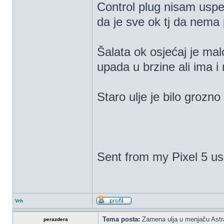
Control plug nisam uspe
da je sve ok tj da nema 
Šalata ok osjećaj je malo
upada u brzine ali ima i 
Staro ulje je bilo grozno
Sent from my Pixel 5 us
Vrh
Tema posta:
Zamena ulja u menjaču Astr
perazdera