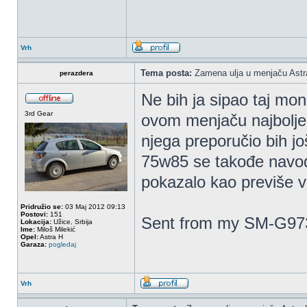
Vrh
Tema posta:
Zamena ulja u menjaču Astr
perazdera
Ne bih ja sipao taj mon
3rd Gear
ovom menjaču najbolje 
njega preporučio bih jo
75w85 se takođe navodi
pokazalo kao previše v
Pridružio se:
03 Maj 2012 09:13
Postovi:
151
Sent from my SM-G973
Lokacija:
Užice, Srbija
Ime:
Miloš Milekić
Opel:
Astra H
Garaza:
pogledaj
Vrh