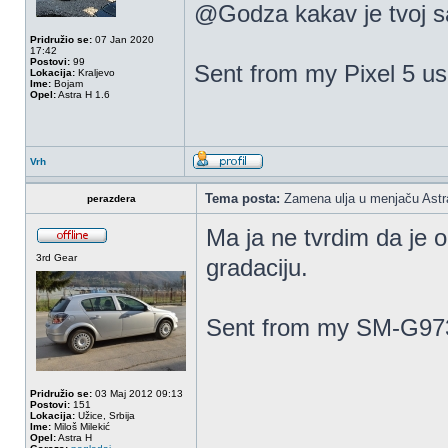
@Godza kakav je tvoj 
Pridružio se:
07 Jan 2020
17:42
Postovi:
99
Sent from my Pixel 5 us
Lokacija:
Kraljevo
Ime:
Bojam
Opel:
Astra H 1.6
Vrh
Tema posta:
Zamena ulja u menjaču Astr
perazdera
Ma ja ne tvrdim da je o
3rd Gear
gradaciju.
Sent from my SM-G973
Pridružio se:
03 Maj 2012 09:13
Postovi:
151
Lokacija:
Užice, Srbija
Ime:
Miloš Milekić
Opel:
Astra H