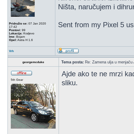
Ništa, naručujem i dih
Sent from my Pixel 5 us
Pridružio se:
07 Jan 2020
17:42
Postovi:
99
Lokacija:
Kraljevo
Ime:
Bojam
Opel:
Astra H 1.6
Vrh
Tema posta:
Re: Zamena ulja u menjaču 
georgemcduke
Ajde ako te ne mrzi kad
5th Gear
sliku.