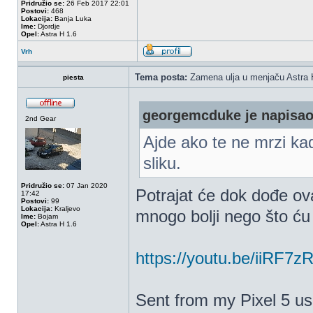
Pridružio se:
26 Feb 2017 22:01
Postovi:
468
Lokacija:
Banja Luka
Ime:
Djordje
Opel:
Astra H 1.6
Vrh
Tema posta:
Zamena ulja u menjaču Astra 
piesta
georgemcduke je napisao
2nd Gear
Ajde ako te ne mrzi kad
sliku.
Pridružio se:
07 Jan 2020
Potrajat će dok dođe ova
17:42
Postovi:
99
Lokacija:
Kraljevo
mnogo bolji nego što ću
Ime:
Bojam
Opel:
Astra H 1.6
https://youtu.be/iiRF7
Sent from my Pixel 5 us