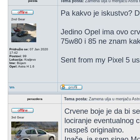
Tema posta:
Zamena ulja u menjaču Astra 
piesta
Pa kakvo je iskustvo? 
2nd Gear
Jedino Opel ima ovo crv
75w80 i 85 ne znam kako
Pridružio se:
07 Jan 2020
17:42
Postovi:
99
Sent from my Pixel 5 us
Lokacija:
Kraljevo
Ime:
Bojam
Opel:
Astra H 1.6
Vrh
Tema posta:
Zamena ulja u menjaču Astr
perazdera
Crvene boje je da bi se
3rd Gear
lociranje eventualnog c
naspeš originalno.
Inače, ja sam sipao Mot