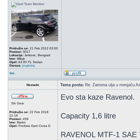
Pridružio se:
21 Feb 2012 03:00
Postovi:
3017
Lokacija:
Jerkovic, Beograd
Ime:
Miloje
Opel:
A3 8V FL Sedan
Garaza:
pogledaj
Vrh
Tema posta:
Re: Zamena ulja u menjaču As
Nestado
Evo sta kaze Ravenol.
5th Gear
Pridružio se:
22 Feb 2018
Capacity 1,6 litre
21:18
Postovi:
459
Ime:
Marko
Opel:
Prodata Opel Corsa D
RAVENOL MTF-1 SAE 7