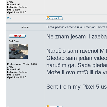
17:42
Postovi:
99
Lokacija:
Kraljevo
Ime:
Bojam
Opel:
Astra H 1.6
Vrh
Tema posta:
Zamena ulja u menjaču Astra 
piesta
Ne znam jesam li zaeba'
2nd Gear
Naručio sam ravenol M
Gledao sam jedan video 
naručim ga. Sada gleda
Pridružio se:
07 Jan 2020
17:42
Postovi:
99
Može li ovo mtf3 ili da 
Lokacija:
Kraljevo
Ime:
Bojam
Opel:
Astra H 1.6
Sent from my Pixel 5 us