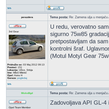
Vrh
Tema posta:
Re: Zamena ulja u menjaču 
perazdera
U redu, verovatno sam 
3rd Gear
sigurno 75w85 gradacij
pretpostavljam da sam 
kontrolni šraf. Uglavno
(Motul Motyl Gear 75w
Pridružio se:
03 Maj 2012 09:13
Postovi:
151
Lokacija:
Užice, Srbija
Ime:
Miloš Milekić
Opel:
Astra H
Garaza:
pogledaj
Vrh
Tema posta:
Re: Zamena ulja u menjaču 
MiskoBgd
Zadovoljava API GL-4 i
Opel Team Member