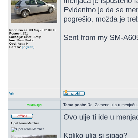
menjača je ispušteno fa
Evidentno je da se men
pogrešio, možda je tre
Pridružio se:
03 Maj 2012 09:13
Postovi:
151
Sent from my SM-A605
Lokacija:
Užice, Srbija
Ime:
Miloš Milekić
Opel:
Astra H
Garaza:
pogledaj
Vrh
Tema posta:
Re: Zamena ulja u menjaču 
MiskoBgd
Ovo ulje ti ide u men
Opel Team Member
Koliko ulja si sipao?