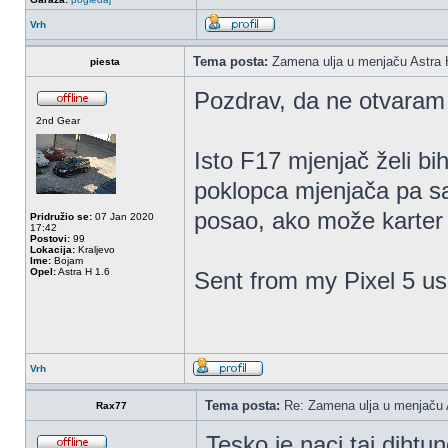
Vrh
Tema posta:
Zamena ulja u menjaču Astra 
piesta
Pozdrav, da ne otvaram 
2nd Gear
Isto F17 mjenjač želi b
poklopca mjenjača pa sam
posao, ako može karter 
Pridružio se:
07 Jan 2020
17:42
Postovi:
99
Lokacija:
Kraljevo
Ime:
Bojam
Opel:
Astra H 1.6
Sent from my Pixel 5 us
Vrh
Tema posta:
Re: Zamena ulja u menjaču 
Rax77
Tesko je naci taj dihtu