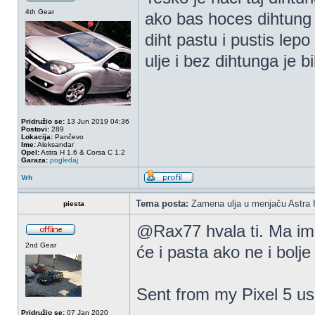
4th Gear
ako bas hoces dihtung 
diht pastu i pustis le
ulje i bez dihtunga je bi
Pridružio se:
13 Jun 2019 04:36
Postovi:
289
Lokacija:
Pančevo
Ime:
Aleksandar
Opel:
Astra H 1.6 & Corsa C 1.2
Garaza:
pogledaj
Vrh
Tema posta:
Zamena ulja u menjaču Astra 
piesta
@Rax77 hvala ti. Ma ima 
2nd Gear
će i pasta ako ne i bolj
Sent from my Pixel 5 us
Pridružio se:
07 Jan 2020