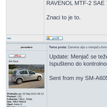
RAVENOL MTF-2 SAE 
Znaci to je to.
Vrh
Tema posta:
Zamena ulja u menjaču Astr
perazdera
Update: Menjač se teže š
3rd Gear
Ispušteno do kontrolnog
Sent from my SM-A605
Pridružio se:
03 Maj 2012 09:13
Postovi:
151
Lokacija:
Užice, Srbija
Ime:
Miloš Milekić
Opel:
Astra H
Garaza:
pogledaj