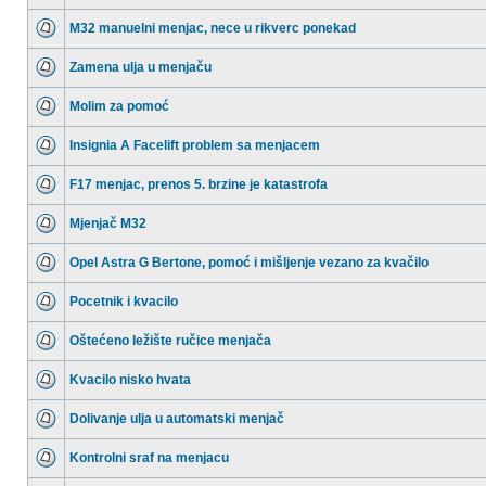
M32 manuelni menjac, nece u rikverc ponekad
Zamena ulja u menjaču
Molim za pomoć
Insignia A Facelift problem sa menjacem
F17 menjac, prenos 5. brzine je katastrofa
Mjenjač M32
Opel Astra G Bertone, pomoć i mišljenje vezano za kvačilo
Pocetnik i kvacilo
Oštećeno ležište ručice menjača
Kvacilo nisko hvata
Dolivanje ulja u automatski menjač
Kontrolni sraf na menjacu