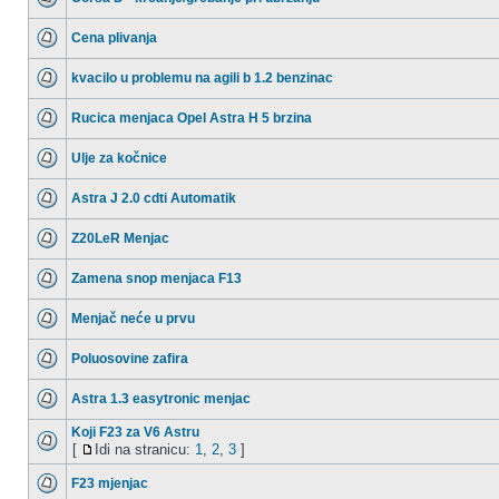
Cena plivanja
kvacilo u problemu na agili b 1.2 benzinac
Rucica menjaca Opel Astra H 5 brzina
Ulje za kočnice
Astra J 2.0 cdti Automatik
Z20LeR Menjac
Zamena snop menjaca F13
Menjač neće u prvu
Poluosovine zafira
Astra 1.3 easytronic menjac
Koji F23 za V6 Astru
[
Idi na stranicu:
1
,
2
,
3
]
F23 mjenjac