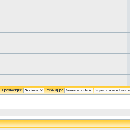
 u poslednjih:
Poređaj po