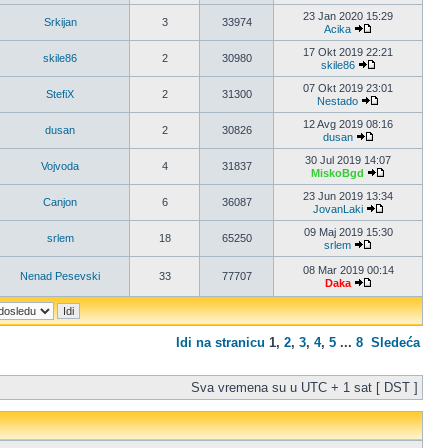
23 Jan 2020 15:29
Srkijan
3
33974
Acika
17 Okt 2019 22:21
skile86
2
30980
skile86
07 Okt 2019 23:01
StefiX
2
31300
Nestado
12 Avg 2019 08:16
dusan
2
30826
dusan
30 Jul 2019 14:07
Vojvoda
4
31837
MiskoBgd
23 Jun 2019 13:34
Canjon
6
36087
JovanLaki
09 Maj 2019 15:30
srlem
18
65250
srlem
08 Mar 2019 00:14
Nenad Pesevski
33
77707
Daka
Idi na stranicu
1
,
2
,
3
,
4
,
5
...
8
Sledeća
Sva vremena su u UTC + 1 sat [ DST ]