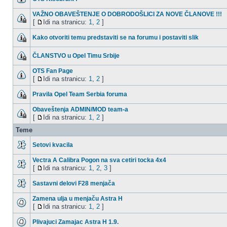
VAŽNO OBAVEŠTENJE O DOBRODOŠLICI ZA NOVE ČLANOVE !!!
[
Idi na stranicu:
1
,
2
]
Kako otvoriti temu predstaviti se na forumu i postaviti slik
ČLANSTVO u Opel Timu Srbije
OTS Fan Page
[
Idi na stranicu:
1
,
2
]
Pravila Opel Team Serbia foruma
Obaveštenja ADMIN/MOD team-a
[
Idi na stranicu:
1
,
2
]
Teme
Setovi kvacila
Vectra A Calibra Pogon na sva cetiri tocka 4x4
[
Idi na stranicu:
1
,
2
,
3
]
Sastavni delovi F28 menjača
Zamena ulja u menjaču Astra H
[
Idi na stranicu:
1
,
2
]
Plivajuci Zamajac Astra H 1.9.