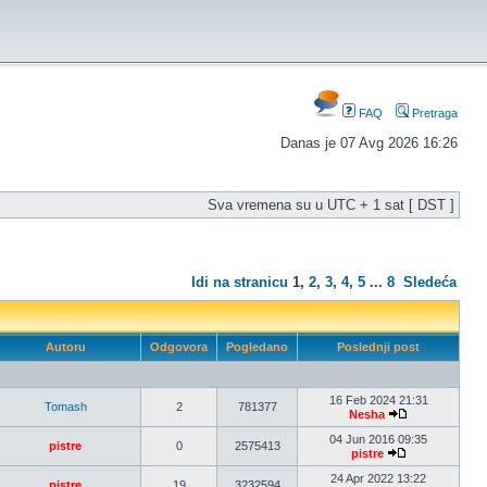
FAQ
Pretraga
Danas je 07 Avg 2026 16:26
Sva vremena su u UTC + 1 sat [ DST ]
Idi na stranicu
1
,
2
,
3
,
4
,
5
...
8
Sledeća
Autoru
Odgovora
Pogledano
Poslednji post
16 Feb 2024 21:31
Tomash
2
781377
Nesha
04 Jun 2016 09:35
pistre
0
2575413
pistre
24 Apr 2022 13:22
pistre
19
3232594