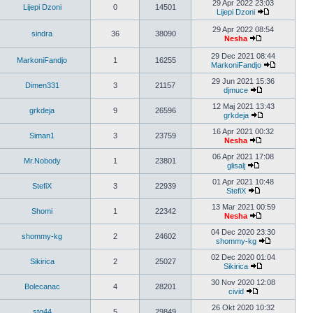
29 Apr 2022 23:03
Lijepi Dzoni
0
14501
Lijepi Dzoni
29 Apr 2022 08:54
sindra
36
38090
Nesha
29 Dec 2021 08:44
MarkoniFandjo
1
16255
MarkoniFandjo
29 Jun 2021 15:36
Dimen331
3
21157
djmuce
12 Maj 2021 13:43
grkdeja
9
26596
grkdeja
16 Apr 2021 00:32
Siman1
3
23759
Nesha
06 Apr 2021 17:08
Mr.Nobody
1
23801
glisalj
01 Apr 2021 10:48
StefiX
3
22939
StefiX
13 Mar 2021 00:59
Shomi
1
22342
Nesha
04 Dec 2020 23:30
shommy-kg
2
24602
shommy-kg
02 Dec 2020 01:04
Sikirica
2
25027
Sikirica
30 Nov 2020 12:08
Bolecanac
4
28201
civid
26 Okt 2020 10:32
stg44
5
29849