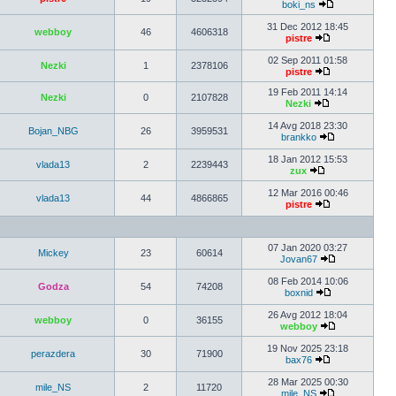
boki_ns
31 Dec 2012 18:45
webboy
46
4606318
pistre
02 Sep 2011 01:58
Nezki
1
2378106
pistre
19 Feb 2011 14:14
Nezki
0
2107828
Nezki
14 Avg 2018 23:30
Bojan_NBG
26
3959531
brankko
18 Jan 2012 15:53
vlada13
2
2239443
zux
12 Mar 2016 00:46
vlada13
44
4866865
pistre
07 Jan 2020 03:27
Mickey
23
60614
Jovan67
08 Feb 2014 10:06
Godza
54
74208
boxnid
26 Avg 2012 18:04
webboy
0
36155
webboy
19 Nov 2025 23:18
perazdera
30
71900
bax76
28 Mar 2025 00:30
mile_NS
2
11720
mile_NS