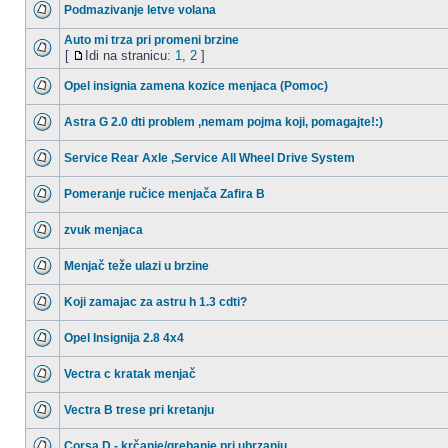
Podmazivanje letve volana
Auto mi trza pri promeni brzine
[
Idi na stranicu:
1
,
2
]
Opel insignia zamena kozice menjaca (Pomoc)
Astra G 2.0 dti problem ,nemam pojma koji, pomagajte!:)
Service Rear Axle ,Service All Wheel Drive System
Pomeranje ručice menjača Zafira B
zvuk menjaca
Menjač teže ulazi u brzine
Koji zamajac za astru h 1.3 cdti?
Opel Insignija 2.8 4x4
Vectra c kratak menjač
Vectra B trese pri kretanju
Corsa D - krčanje/grebanje pri ubrzanju