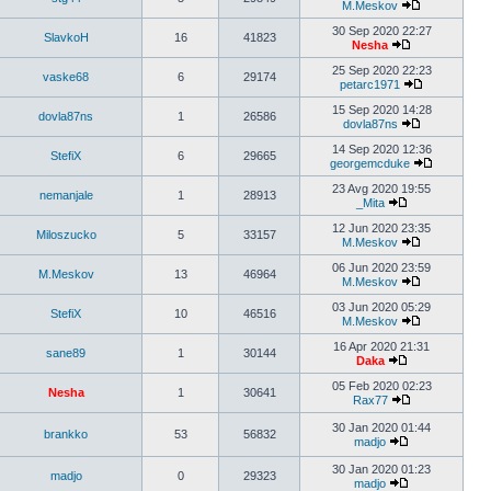
M.Meskov
30 Sep 2020 22:27
SlavkoH
16
41823
Nesha
25 Sep 2020 22:23
vaske68
6
29174
petarc1971
15 Sep 2020 14:28
dovla87ns
1
26586
dovla87ns
14 Sep 2020 12:36
StefiX
6
29665
georgemcduke
23 Avg 2020 19:55
nemanjale
1
28913
_Mita
12 Jun 2020 23:35
Miloszucko
5
33157
M.Meskov
06 Jun 2020 23:59
M.Meskov
13
46964
M.Meskov
03 Jun 2020 05:29
StefiX
10
46516
M.Meskov
16 Apr 2020 21:31
sane89
1
30144
Daka
05 Feb 2020 02:23
Nesha
1
30641
Rax77
30 Jan 2020 01:44
brankko
53
56832
madjo
30 Jan 2020 01:23
madjo
0
29323
madjo