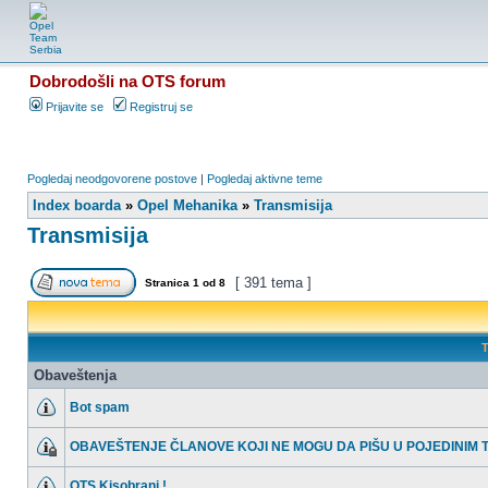
Dobrodošli na OTS forum
Prijavite se
Registruj se
Pogledaj neodgovorene postove
|
Pogledaj aktivne teme
Index boarda
»
Opel Mehanika
»
Transmisija
Transmisija
[ 391 tema ]
Stranica
1
od
8
T
Obaveštenja
Bot spam
OBAVEŠTENJE ČLANOVE KOJI NE MOGU DA PIŠU U POJEDINIM
OTS Kisobrani !