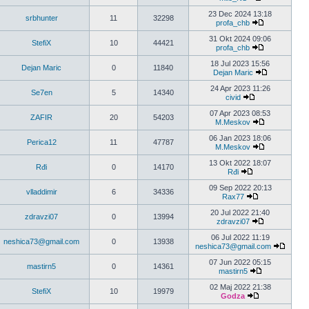
23 Dec 2024 13:18
srbhunter
11
32298
profa_chb
31 Okt 2024 09:06
StefiX
10
44421
profa_chb
18 Jul 2023 15:56
Dejan Maric
0
11840
Dejan Maric
24 Apr 2023 11:26
Se7en
5
14340
civid
07 Apr 2023 08:53
ZAFIR
20
54203
M.Meskov
06 Jan 2023 18:06
Perica12
11
47787
M.Meskov
13 Okt 2022 18:07
Rđi
0
14170
Rđi
09 Sep 2022 20:13
vlladdimir
6
34336
Rax77
20 Jul 2022 21:40
zdravzi07
0
13994
zdravzi07
06 Jul 2022 11:19
neshica73@gmail.com
0
13938
neshica73@gmail.com
07 Jun 2022 05:15
mastirn5
0
14361
mastirn5
02 Maj 2022 21:38
StefiX
10
19979
Godza