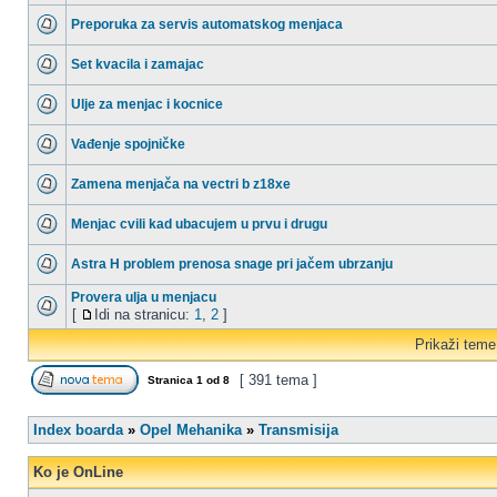
Preporuka za servis automatskog menjaca
Set kvacila i zamajac
Ulje za menjac i kocnice
Vađenje spojničke
Zamena menjača na vectri b z18xe
Menjac cvili kad ubacujem u prvu i drugu
Astra H problem prenosa snage pri jačem ubrzanju
Provera ulja u menjacu
[
Idi na stranicu:
1
,
2
]
Prikaži teme
[ 391 tema ]
Stranica
1
od
8
Index boarda
»
Opel Mehanika
»
Transmisija
Ko je OnLine