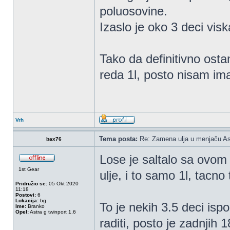
poluosovine.
Izaslo je oko 3 deci visk
Tako da definitivno osta
reda 1l, posto nisam ima
Vrh
Tema posta:
Re: Zamena ulja u menjaču As
bax76
Lose je saltalo sa ovom
1st Gear
ulje, i to samo 1l, tacno 
Pridružio se:
05 Okt 2020
11:18
Postovi:
6
Lokacija:
bg
To je nekih 3.5 deci isp
Ime:
Branko
Opel:
Astra g twinport 1.6
raditi, posto je zadnjih 1