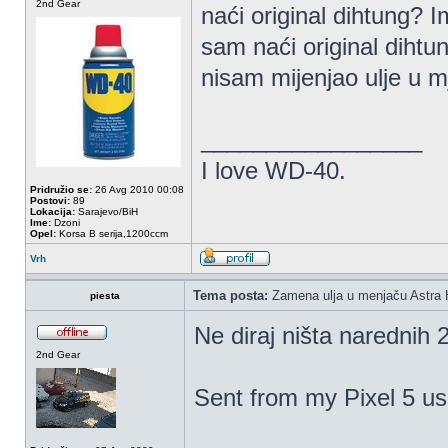
2nd Gear
naći original dihtung?
sam naći original dihtun
nisam mijenjao ulje u 
_________________
I love WD-40.
Pridružio se:
26 Avg 2010 00:08
Postovi:
89
Lokacija:
Sarajevo/BiH
Ime:
Dzoni
Opel:
Korsa B serija,1200ccm
Vrh
Tema posta:
Zamena ulja u menjaču Astra 
piesta
Ne diraj ništa narednih
2nd Gear
Sent from my Pixel 5 us