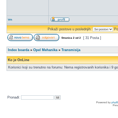
Vrh
Prikaži postove u poslednjih:
Po
[ 31 Posta ]
Stranica
2
od
2
Index boarda
»
Opel Mehanika
»
Transmisija
Ko je OnLine
Korisnici koji su trenutno na forumu: Nema registrovanih korisnika i 9 go
Pronađi:
Powered by
php
Pre