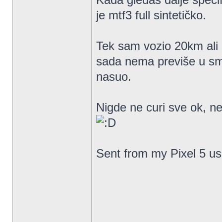
je mtf3 full sintetičko.
Tek sam vozio 20km ali
sada nema previše u smi
nasuo.
Nigde ne curi sve ok, n
Sent from my Pixel 5 us