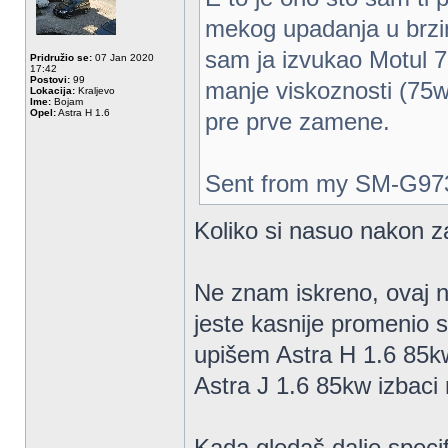
mekog upadanja u brzin
sam ja izvukao Motul 7
Pridružio se:
07 Jan 2020
17:42
Postovi:
99
manje viskoznosti (75w
Lokacija:
Kraljevo
Ime:
Bojam
Opel:
Astra H 1.6
pre prve zamene.
Sent from my SM-G973
Koliko si nasuo nakon za
Ne znam iskreno, ovaj n
jeste kasnije promenio s
upišem Astra H 1.6 85kw
Astra J 1.6 85kw izbaci
Kada gledaš dalje specifi