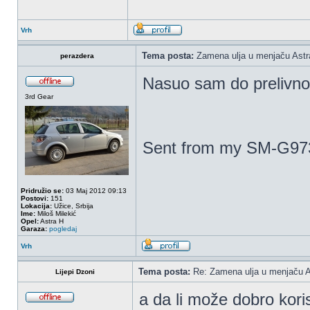
Vrh
Tema posta:
Zamena ulja u menjaču Astr
perazdera
Nasuo sam do prelivnog
3rd Gear
Sent from my SM-G973
Pridružio se:
03 Maj 2012 09:13
Postovi:
151
Lokacija:
Užice, Srbija
Ime:
Miloš Milekić
Opel:
Astra H
Garaza:
pogledaj
Vrh
Tema posta:
Re: Zamena ulja u menjaču A
Lijepi Dzoni
a da li može dobro korist