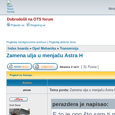
Mest
Dobrodošli na OTS forum
Prijavite se
Registruj se
Pogledaj neodgovorene postove
|
Pogledaj aktivne teme
Index boarda
»
Opel Mehanika
»
Transmisija
Zamena ulja u menjaču Astra H
[ 31 Posta ]
Stranica
2
od
2
Pogled za štampu
Autoru
Tema posta:
Zamena ulja u menjaču Astra 
piesta
perazdera je napisao:
2nd Gear
E to je ono što sam ti