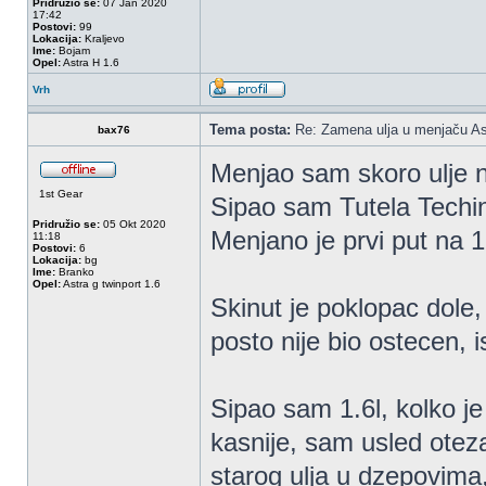
Pridružio se:
07 Jan 2020
17:42
Postovi:
99
Lokacija:
Kraljevo
Ime:
Bojam
Opel:
Astra H 1.6
Vrh
Tema posta:
Re: Zamena ulja u menjaču As
bax76
Menjao sam skoro ulje n
1st Gear
Sipao sam Tutela Techi
Pridružio se:
05 Okt 2020
Menjano je prvi put na 
11:18
Postovi:
6
Lokacija:
bg
Ime:
Branko
Opel:
Astra g twinport 1.6
Skinut je poklopac dole, 
posto nije bio ostecen, i
Sipao sam 1.6l, kolko j
kasnije, sam usled otez
starog ulja u dzepovima,