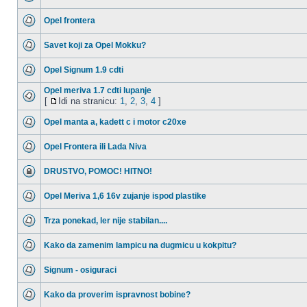
Opel frontera
Savet koji za Opel Mokku?
Opel Signum 1.9 cdti
Opel meriva 1.7 cdti lupanje
[
Idi na stranicu:
1
,
2
,
3
,
4
]
Opel manta a, kadett c i motor c20xe
Opel Frontera ili Lada Niva
DRUSTVO, POMOC! HITNO!
Opel Meriva 1,6 16v zujanje ispod plastike
Trza ponekad, ler nije stabilan....
Kako da zamenim lampicu na dugmicu u kokpitu?
Signum - osiguraci
Kako da proverim ispravnost bobine?