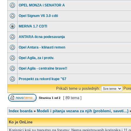
OPEL MONZA i SENATOR A
Opel Signum V6 3.0 cdti
MERIVA 1.7 CDTI
ANTARA-licna podesavanja
Opel Antara - klinasti remen
Opel Agila, za i protiv.
Opel Agila - centralne brave!!
Prospekt za rekord kupe "67
Prikaži teme u poslednjih:
Pore
[ 89 tema ]
Stranica
1
od
2
Index boarda
»
Modeli i pitanja vezana za njih (problemi, saveti...)
Ko je OnLine
Korisnici koji su trenutno na forumu: Nema registrovanih korisnika i 11 g