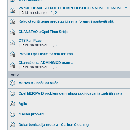
VAŽNO OBAVEŠTENJE O DOBRODOŠLICI ZA NOVE ČLANOVE !!!
[
Idi na stranicu:
1
,
2
]
Kako otvoriti temu predstaviti se na forumu i postaviti slik
ČLANSTVO u Opel Timu Srbije
OTS Fan Page
[
Idi na stranicu:
1
,
2
]
Pravila Opel Team Serbia foruma
Obaveštenja ADMIN/MOD team-a
[
Idi na stranicu:
1
,
2
]
Teme
Meriva B - neće da vuče
Opel MERIVA B problem centralnog zaključavanja zadnjih vrata
Agila
meriva problem
Dekarbonizacija motora - Carbon Cleaning