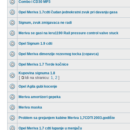
Combo i CD30 MP3
Opel Meriva 1.7cdti čudan jednokratni zvuk pri davanju gasa
Signum, zvuk zmigavaca ne radi
Meriva se gasi na leru1190 Rail pressure control valve stuck
Opel Signum 1.9 cdti
Opel Meriva dimenzije rezevnog tocka (copavca)
Opel Meriva 1.7 Tvrde kočnice
Kupovina signuma 1.8
[
Idi na stranicu:
1
,
2
]
Opel Agila gubi kocenje
Meriva amortizeri gepeka
Meriva maska
Problem sa grejanjem kabine Meriva 1,7CDTI 2003.godište
Opel Meriva 1.7 cdti lupanje u menjaču