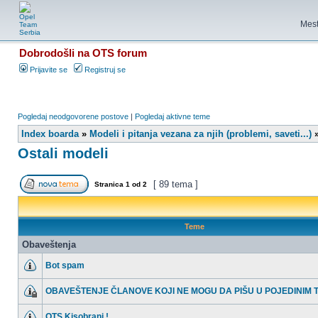
Mest
Dobrodošli na OTS forum
Prijavite se
Registruj se
Pogledaj neodgovorene postove
|
Pogledaj aktivne teme
Index boarda
»
Modeli i pitanja vezana za njih (problemi, saveti...)
Ostali modeli
[ 89 tema ]
Stranica
1
od
2
Teme
Obaveštenja
Bot spam
OBAVEŠTENJE ČLANOVE KOJI NE MOGU DA PIŠU U POJEDINIM
OTS Kisobrani !