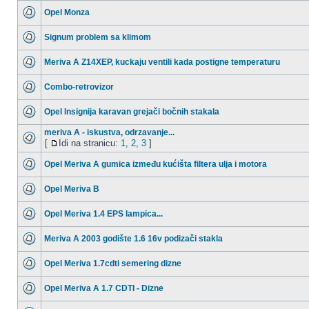
Opel Monza
Signum problem sa klimom
Meriva A Z14XEP, kuckaju ventili kada postigne temperaturu
Combo-retrovizor
Opel Insignija karavan grejači bočnih stakala
meriva A - iskustva, odrzavanje...
[
Idi na stranicu:
1
,
2
,
3
]
Opel Meriva A gumica između kućišta filtera ulja i motora
Opel Meriva B
Opel Meriva 1.4 EPS lampica...
Meriva A 2003 godište 1.6 16v podizači stakla
Opel Meriva 1.7cdti semering dizne
Opel Meriva A 1.7 CDTI - Dizne