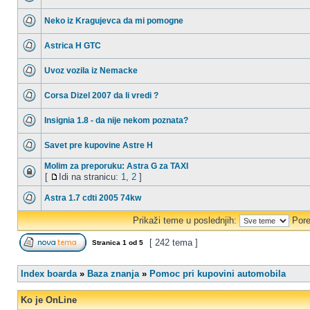
Neko iz Kragujevca da mi pomogne
Astrica H GTC
Uvoz vozila iz Nemacke
Corsa Dizel 2007 da li vredi ?
Insignia 1.8 - da nije nekom poznata?
Savet pre kupovine Astre H
Molim za preporuku: Astra G za TAXI
[
Idi na stranicu:
1
,
2
]
Astra 1.7 cdti 2005 74kw
Prikaži teme u poslednjih:
Pore
[ 242 tema ]
Stranica
1
od
5
Index boarda
»
Baza znanja
»
Pomoc pri kupovini automobila
Ko je OnLine