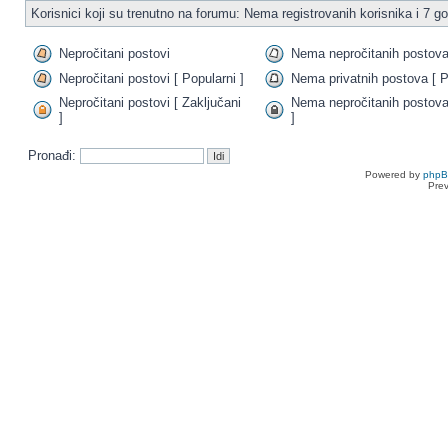
Korisnici koji su trenutno na forumu: Nema registrovanih korisnika i 7 go
Nepročitani postovi
Nema nepročitanih postov
Nepročitani postovi [ Popularni ]
Nema privatnih postova [ P
Nepročitani postovi [ Zaključani
Nema nepročitanih postova
]
]
Pronađi:
Powered by
php
Pre