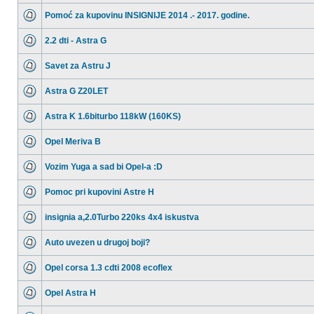
Pomoć za kupovinu INSIGNIJE 2014 .- 2017. godine.
2.2 dti - Astra G
Savet za Astru J
Astra G Z20LET
Astra K 1.6biturbo 118kW (160KS)
Opel Meriva B
Vozim Yuga a sad bi Opel-a :D
Pomoc pri kupovini Astre H
insignia a,2.0Turbo 220ks 4x4 iskustva
Auto uvezen u drugoj boji?
Opel corsa 1.3 cdti 2008 ecoflex
Opel Astra H