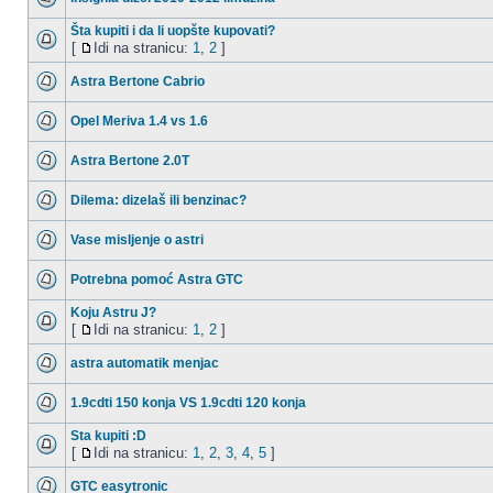
Šta kupiti i da li uopšte kupovati?
[
Idi na stranicu:
1
,
2
]
Astra Bertone Cabrio
Opel Meriva 1.4 vs 1.6
Astra Bertone 2.0T
Dilema: dizelaš ili benzinac?
Vase misljenje o astri
Potrebna pomoć Astra GTC
Koju Astru J?
[
Idi na stranicu:
1
,
2
]
astra automatik menjac
1.9cdti 150 konja VS 1.9cdti 120 konja
Sta kupiti :D
[
Idi na stranicu:
1
,
2
,
3
,
4
,
5
]
GTC easytronic