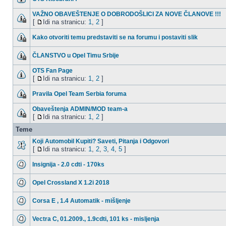
VAŽNO OBAVEŠTENJE O DOBRODOŠLICI ZA NOVE ČLANOVE !!!
[
Idi na stranicu:
1
,
2
]
Kako otvoriti temu predstaviti se na forumu i postaviti slik
ČLANSTVO u Opel Timu Srbije
OTS Fan Page
[
Idi na stranicu:
1
,
2
]
Pravila Opel Team Serbia foruma
Obaveštenja ADMIN/MOD team-a
[
Idi na stranicu:
1
,
2
]
Teme
Koji Automobil Kupiti? Saveti, Pitanja i Odgovori
[
Idi na stranicu:
1
,
2
,
3
,
4
,
5
]
Insignija - 2.0 cdti - 170ks
Opel Crossland X 1.2i 2018
Corsa E , 1.4 Automatik - mišljenje
Vectra C, 01.2009., 1.9cdti, 101 ks - misljenja