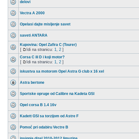
delovi
Vectra A 2000
Opelasi dajte misljenje savet
saveti ANTARA
Kupovina: Opel Zafira C (Tourer)
[
Idi na stranicu:
1
,
2
]
Corsa C ili D i koji motor?
[
Idi na stranicu:
1
,
2
]
iskustva sa motorom Opel Astra G club x 16 xel
Astra bertone
Sportske opruge od Calibre na Kadeta GSI
Opel corsa B 1.4 16v
Kadett GSI sa torzijom od Astre F
Pomoć pri odabiru Vectre B
insignia dizel 2010-2012 limuzina