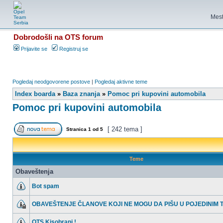
Mest
Dobrodošli na OTS forum
Prijavite se
Registruj se
Pogledaj neodgovorene postove
|
Pogledaj aktivne teme
Index boarda
»
Baza znanja
»
Pomoc pri kupovini automobila
Pomoc pri kupovini automobila
[ 242 tema ]
Stranica
1
od
5
Teme
Obaveštenja
Bot spam
OBAVEŠTENJE ČLANOVE KOJI NE MOGU DA PIŠU U POJEDINIM
OTS Kisobrani !