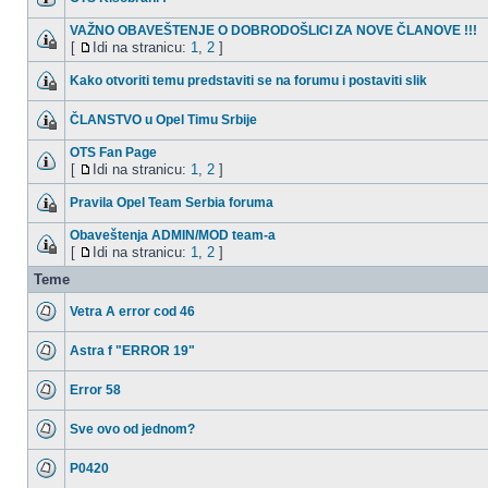
VAŽNO OBAVEŠTENJE O DOBRODOŠLICI ZA NOVE ČLANOVE !!!
[
Idi na stranicu:
1
,
2
]
Kako otvoriti temu predstaviti se na forumu i postaviti slik
ČLANSTVO u Opel Timu Srbije
OTS Fan Page
[
Idi na stranicu:
1
,
2
]
Pravila Opel Team Serbia foruma
Obaveštenja ADMIN/MOD team-a
[
Idi na stranicu:
1
,
2
]
Teme
Vetra A error cod 46
Astra f "ERROR 19"
Error 58
Sve ovo od jednom?
P0420