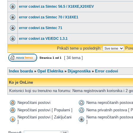
error codovi za Simtec 56.5 / X18XE,X20XEV
error codovi za Simtec 70 / X18XE1
error codovi za Simtec 71
error codovi za VE/EDC 1.3.1
Prikaži teme u poslednjih:
Pore
[ 34 tema ]
Stranica
1
od
1
Index boarda
»
Opel Elektrika
»
Dijagnostika
»
Error codovi
Ko je OnLine
Korisnici koji su trenutno na forumu: Nema registrovanih korisnika i 2 go
Nepročitani postovi
Nema nepročitanih postov
Nepročitani postovi [ Popularni ]
Nema privatnih postova [ P
Nepročitani postovi [ Zaključani
Nema nepročitanih postova
]
]
Pronađi: