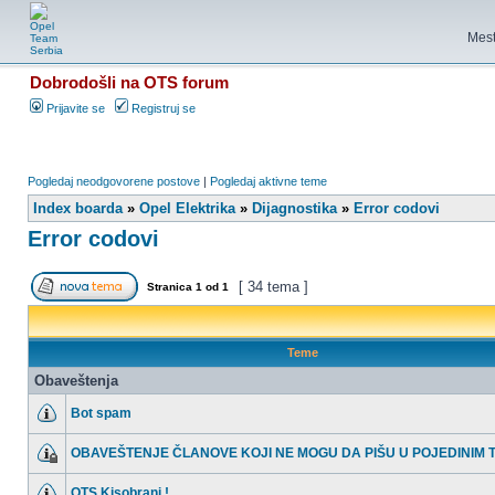
Mest
Dobrodošli na OTS forum
Prijavite se
Registruj se
Pogledaj neodgovorene postove
|
Pogledaj aktivne teme
Index boarda
»
Opel Elektrika
»
Dijagnostika
»
Error codovi
Error codovi
[ 34 tema ]
Stranica
1
od
1
Teme
Obaveštenja
Bot spam
OBAVEŠTENJE ČLANOVE KOJI NE MOGU DA PIŠU U POJEDINIM
OTS Kisobrani !