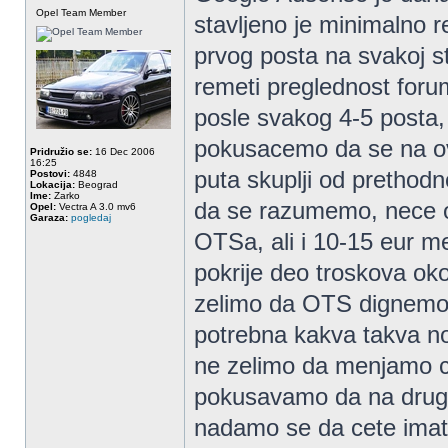
Opel Team Member
stavljeno je minimalno r
prvog posta na svakoj st
remeti preglednost foru
posle svakog 4-5 posta,
pokusacemo da se na ovaj
Pridružio se:
16 Dec 2006
16:25
puta skuplji od prethodno
Postovi:
4848
Lokacija:
Beograd
Ime:
Zarko
da se razumemo, nece od
Opel:
Vectra A 3.0 mv6
Garaza:
pogledaj
OTSa, ali i 10-15 eur m
pokrije deo troskova ok
zelimo da OTS dignemo n
potrebna kakva takva n
ne zelimo da menjamo ce
pokusavamo da na drugi 
nadamo se da cete ima