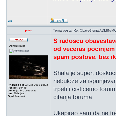
Vrh
Tema posta:
Re: Obaveštenja ADMIN/MO
pistre
S radoscu obavestava
Administrator
od veceras pocinjem 
spam postove, bez i
Shala je super, doskoci
nebuloze za ispunjava
Pridružio se:
03 Dec 2008 18:03
trpeti i cisticemo foru
Postovi:
15445
Lokacija:
bg, vozdovac
Ime:
Nebojsa
citanja foruma
Opel:
Manta A
Ukapirao sam da ne treb