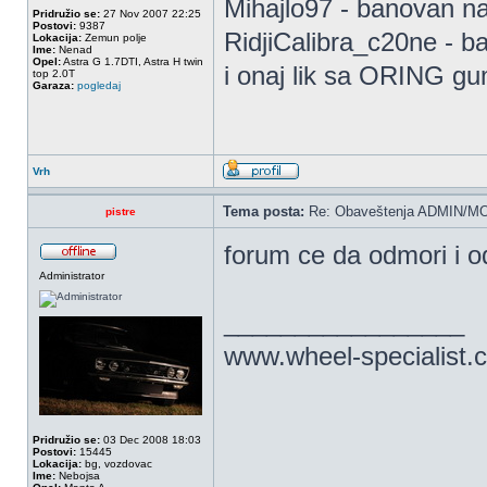
Mihajlo97 - banovan 
Pridružio se:
27 Nov 2007 22:25
Postovi:
9387
RidjiCalibra_c20ne - 
Lokacija:
Zemun polje
Ime:
Nenad
Opel:
Astra G 1.7DTI, Astra H twin
i onaj lik sa ORING g
top 2.0T
Garaza:
pogledaj
Vrh
Tema posta:
Re: Obaveštenja ADMIN/MO
pistre
forum ce da odmori i 
Administrator
_________________
www.wheel-specialist.
Pridružio se:
03 Dec 2008 18:03
Postovi:
15445
Lokacija:
bg, vozdovac
Ime:
Nebojsa