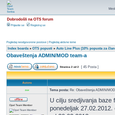
Mest
Dobrodošli na OTS forum
Prijavite se
Registruj se
Pogledaj neodgovorene postove
|
Pogledaj aktivne teme
Index boarda
»
OTS popusti
»
Auto Line Plus (10% popusta za član
Obaveštenja ADMIN/MOD team-a
[ 45 Posta ]
Stranica
2
od
2
Autoru
Tema posta:
Re: Obaveštenja ADMIN/MOD
zux
U cilju sredjivanja baze
Opel Team Member
ponedeljak 27.02.2012. c