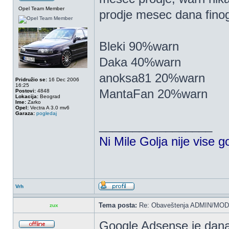
Opel Team Member
prodje mesec dana finog
Bleki 90%warn
Daka 40%warn
anoksa81 20%warn
Pridružio se:
16 Dec 2006
16:25
MantaFan 20%warn
Postovi:
4848
Lokacija:
Beograd
Ime:
Zarko
Opel:
Vectra A 3.0 mv6
Garaza:
pogledaj
_________________
Ni Mile Golja nije vise g
Vrh
Tema posta:
Re: Obaveštenja ADMIN/MOD
zux
Google Adsense je dana