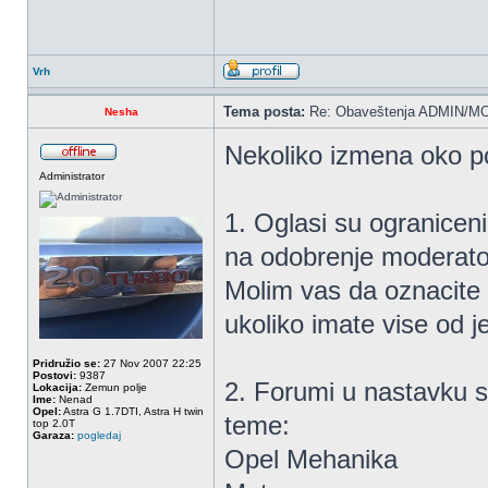
Vrh
Tema posta:
Re: Obaveštenja ADMIN/MO
Nesha
Nekoliko izmena oko po
Administrator
1. Oglasi su ogranicen
na odobrenje moderator
Molim vas da oznacite 
ukoliko imate vise od 
Pridružio se:
27 Nov 2007 22:25
Postovi:
9387
2. Forumi u nastavku s
Lokacija:
Zemun polje
Ime:
Nenad
Opel:
Astra G 1.7DTI, Astra H twin
teme:
top 2.0T
Garaza:
pogledaj
Opel Mehanika