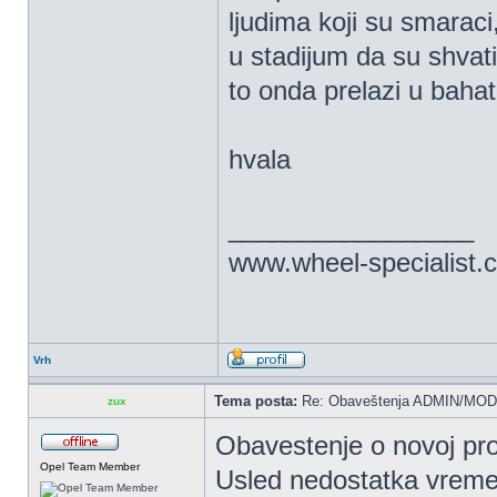
ljudima koji su smaraci
u stadijum da su shvatil
to onda prelazi u baha
hvala
_________________
www.wheel-specialist.
Vrh
Tema posta:
Re: Obaveštenja ADMIN/MOD
zux
Obavestenje o novoj pro
Opel Team Member
Usled nedostatka vreme