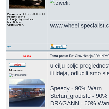
Pridružio se:
03 Dec 2008 18:03
_________________
Postovi:
15445
Lokacija:
bg, vozdovac
Ime:
Nebojsa
www.wheel-specialist.
Opel:
Manta A
Vrh
Tema posta:
Re: Obaveštenja ADMIN/MO
Nesha
u cilju bolje pregledno
Administrator
ili ideja, odlucili smo s
Speedy - 90% Warn
Stefan_gradiste - 90%
DRAGANN - 60% War