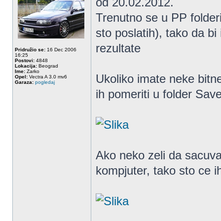
od 20.02.2012.
Trenutno se u PP folder
sto poslatih), tako da bi
rezultate
Pridružio se:
16 Dec 2006
16:25
Postovi:
4848
Lokacija:
Beograd
Ime:
Zarko
Ukoliko imate neke bitn
Opel:
Vectra A 3.0 mv6
Garaza:
pogledaj
ih pomeriti u folder Sa
Ako neko zeli da sacuva 
kompjuter, tako sto ce i