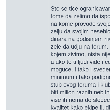
Sto se tice ogranicava
tome da zelimo da ispos
na kome provode svoje
zelju da svojim nesebi
dinara na godisnjem ni
zele da udju na forum, i
kojem zivimo, nista nij
a ako to ti ljudi vide i
moguce, i tako i sved
minimum i tako podigne
stub ovog foruma i klub
biti milion raznih nebit
vise ih nema do slede
kvalitet kako ekipe lju