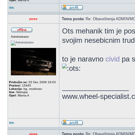
Opel:
Manta A
Vrh
Tema posta:
Re: Obaveštenja ADMIN/MO
pistre
Ots mehanik tim je post
Administrator
svojim nesebicnim tru
to je naravno
civid
pa s
Pridružio se:
03 Dec 2008 18:03
_________________
Postovi:
15445
Lokacija:
bg, vozdovac
Ime:
Nebojsa
www.wheel-specialist.
Opel:
Manta A
Vrh
Tema posta:
Re: Obaveštenja ADMIN/MO
pistre