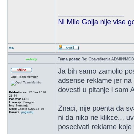
_________________
Ni Mile Golja nije vise g
Vrh
Tema posta:
Re: Obaveštenja ADMIN/MOD
webboy
Ja bih samo zamolio po
Opel Team Member
adsense reklame jer na 
dovesti u pitanje i sam
Pridružio se:
12 Jan 2010
23:44
Postovi:
4421
Lokacija:
Beograd
Ime:
Nemanja
Znaci, nije poenta da s
Opel:
Calibra C20LET '96
Garaza:
pogledaj
ni da niko ne klikce... u
posecivati reklame koje 