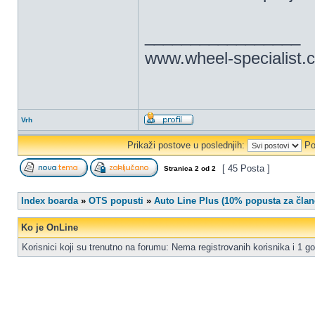
_________________
www.wheel-specialist.
Vrh
Prikaži postove u poslednjih:
Po
[ 45 Posta ]
Stranica
2
od
2
Index boarda
»
OTS popusti
»
Auto Line Plus (10% popusta za član
Ko je OnLine
Korisnici koji su trenutno na forumu: Nema registrovanih korisnika i 1 go