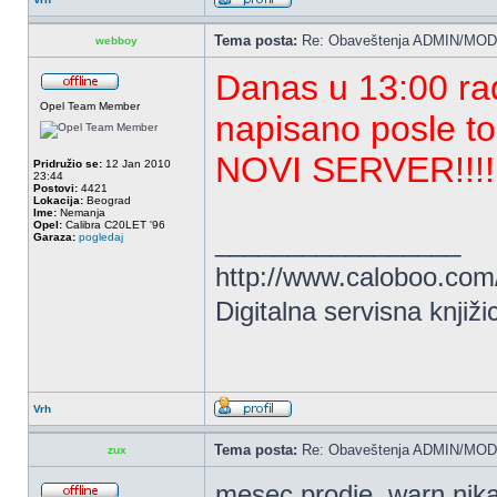
Tema posta:
Re: Obaveštenja ADMIN/MOD
webboy
Danas u 13:00 ra
Opel Team Member
napisano posle
NOVI SERVER!!!!
Pridružio se:
12 Jan 2010
23:44
Postovi:
4421
Lokacija:
Beograd
Ime:
Nemanja
Opel:
Calibra C20LET '96
_________________
Garaza:
pogledaj
http://www.caloboo.com
Digitalna servisna knjiži
Vrh
Tema posta:
Re: Obaveštenja ADMIN/MOD
zux
mesec prodje, warn nik