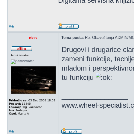
Digitalna servisna knjiži
Vrh
Tema posta:
Re: Obaveštenja ADMIN/MO
pistre
Drugovi i drugarice cl
Administrator
zameni funkcije, tacnij
mladom i perspektivn
tu funkciju
_________________
Pridružio se:
03 Dec 2008 18:03
www.wheel-specialist.
Postovi:
15445
Lokacija:
bg, vozdovac
Ime:
Nebojsa
Opel:
Manta A
Vrh