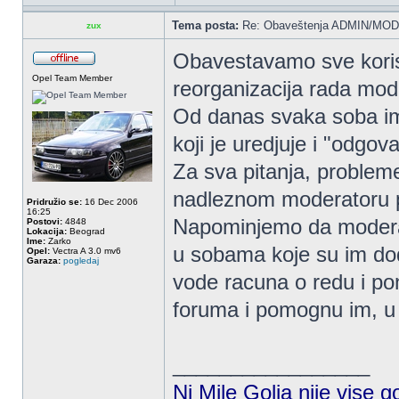
Tema posta:
Re: Obaveštenja ADMIN/MOD
zux
Obavestavamo sve koris
Opel Team Member
reorganizacija rada mod
Od danas svaka soba ima
koji je uredjuje i "odgov
Za sva pitanja, probleme
nadleznom moderatoru
Pridružio se:
16 Dec 2006
16:25
Napominjemo da moderato
Postovi:
4848
Lokacija:
Beograd
Ime:
Zarko
u sobama koje su im dod
Opel:
Vectra A 3.0 mv6
Garaza:
pogledaj
vode racuna o redu i po
foruma i pomognu im, u
_________________
Ni Mile Golja nije vise g