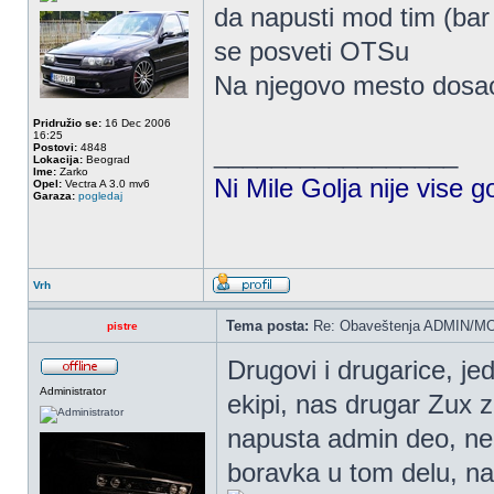
da napusti mod tim (ba
se posveti OTSu
Na njegovo mesto dosao
Pridružio se:
16 Dec 2006
16:25
_________________
Postovi:
4848
Lokacija:
Beograd
Ime:
Zarko
Ni Mile Golja nije vise g
Opel:
Vectra A 3.0 mv6
Garaza:
pogledaj
Vrh
Tema posta:
Re: Obaveštenja ADMIN/MO
pistre
Drugovi i drugarice, j
Administrator
ekipi, nas drugar Zux z
napusta admin deo, ne 
boravka u tom delu, na