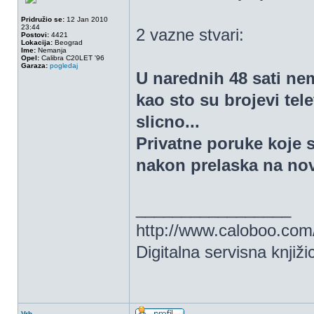
Pridružio se:
12 Jan 2010
23:44
2 vazne stvari:
Postovi:
4421
Lokacija:
Beograd
Ime:
Nemanja
Opel:
Calibra C20LET '96
Garaza:
pogledaj
U narednih 48 sati nem
kao sto su brojevi tel
slicno...
Privatne poruke koje
nakon prelaska na nov
_________________
http://www.caloboo.com
Digitalna servisna knjiži
Vrh