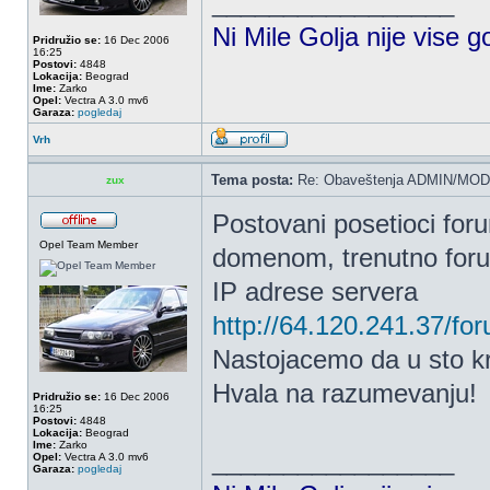
_________________
Ni Mile Golja nije vise g
Pridružio se:
16 Dec 2006
16:25
Postovi:
4848
Lokacija:
Beograd
Ime:
Zarko
Opel:
Vectra A 3.0 mv6
Garaza:
pogledaj
Vrh
Tema posta:
Re: Obaveštenja ADMIN/MOD
zux
Postovani posetioci fo
Opel Team Member
domenom, trenutno forum
IP adrese servera
http://64.120.241.37/fo
Nastojacemo da u sto k
Hvala na razumevanju!
Pridružio se:
16 Dec 2006
16:25
Postovi:
4848
Lokacija:
Beograd
Ime:
Zarko
_________________
Opel:
Vectra A 3.0 mv6
Garaza:
pogledaj