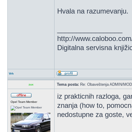
Hvala na razumevanju.
_________________
http://www.caloboo.com
Digitalna servisna knjiži
Vrh
Tema posta:
Re: Obaveštenja ADMIN/MOD
zux
iz prakticnih razloga, g
Opel Team Member
znanja (how to, pomocna 
nedostupne za goste, vec