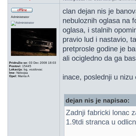
clan dejan nis je bano
Administrator
nebuloznih oglasa na fo
oglasa, i stalnih opomi
pravio lud i nastavio, 
pretprosle godine je ba
ali ocigledno da ga bas
Pridružio se:
03 Dec 2008 18:03
Postovi:
15445
Lokacija:
bg, vozdovac
Ime:
Nebojsa
inace, poslednji u nizu 
Opel:
Manta A
dejan nis je napisao:
Zadnji fabricki lonac 
1.9tdi stranca u odlic