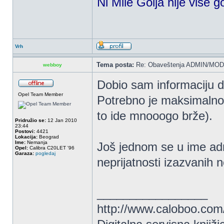
Ni Mile Golja nije vise g
Vrh
Tema posta:
Re: Obaveštenja ADMIN/MOD
webboy
Dobio sam informaciju d
Opel Team Member
Potrebno je maksimalno 
to ide mnooogo brže).
Pridružio se:
12 Jan 2010
23:44
Postovi:
4421
Lokacija:
Beograd
Ime:
Nemanja
Još jednom se u ime ad
Opel:
Calibra C20LET '96
Garaza:
pogledaj
neprijatnosti izazvanih
_________________
http://www.caloboo.com