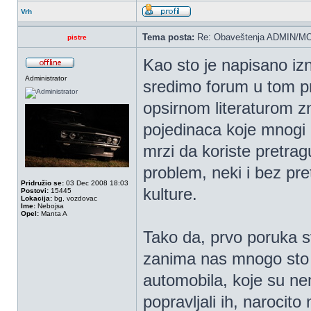
Vrh
Tema posta:
Re: Obaveštenja ADMIN/MO
pistre
Kao sto je napisano iz
Administrator
sredimo forum u tom p
opsirnom literaturom zn
pojedinaca koje mnogi c
mrzi da koriste pretrag
problem, neki i bez pre
Pridružio se:
03 Dec 2008 18:03
kulture.
Postovi:
15445
Lokacija:
bg, vozdovac
Ime:
Nebojsa
Opel:
Manta A
Tako da, prvo poruka s
zanima nas mnogo sto 
automobila, koje su nemc
popravljali ih, narocit