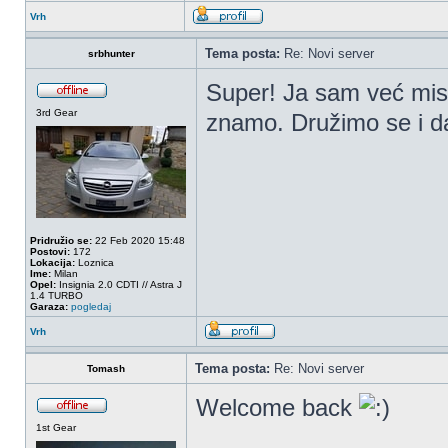
Vrh
Tema posta:
Re: Novi server
srbhunter
Super! Ja sam već misli
3rd Gear
znamo. Družimo se i d
Pridružio se:
22 Feb 2020 15:48
Postovi:
172
Lokacija:
Loznica
Ime:
Milan
Opel:
Insignia 2.0 CDTI // Astra J
1.4 TURBO
Garaza:
pogledaj
Vrh
Tema posta:
Re: Novi server
Tomash
Welcome back
1st Gear