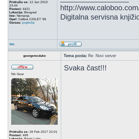
Pridružio se:
12 Jan 2010
http://www.caloboo.com
23:44
Postovi:
4421
Lokacija:
Beograd
Digitalna servisna knjiži
Ime:
Nemanja
Opel:
Calibra C20LET '96
Garaza:
pogledaj
Vrh
Tema posta:
Re: Novi server
georgemcduke
Svaka čast!!!
5th Gear
Pridružio se:
26 Feb 2017 22:01
Postovi:
468
Lokacija:
Banja Luka