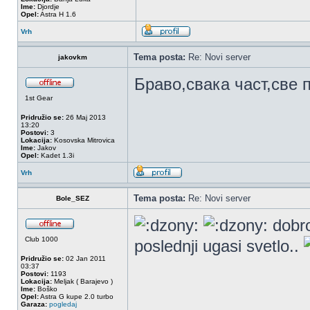
Ime:
Djordje
Opel:
Astra H 1.6
Vrh
Tema posta:
Re: Novi server
jakovkm
Браво,свака част,све п
1st Gear
Pridružio se:
26 Maj 2013
13:20
Postovi:
3
Lokacija:
Kosovska Mitrovica
Ime:
Jakov
Opel:
Kadet 1.3i
Vrh
Tema posta:
Re: Novi server
Bole_SEZ
dobro
Club 1000
poslednji ugasi svetlo..
Pridružio se:
02 Jan 2011
03:37
Postovi:
1193
Lokacija:
Meljak ( Barajevo )
Ime:
Boško
Opel:
Astra G kupe 2.0 turbo
Garaza:
pogledaj