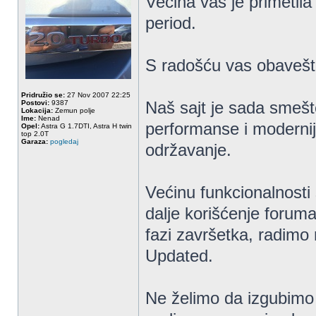
Većina vas je primetil
period.
S radošću vas obaveš
Pridružio se:
27 Nov 2007 22:25
Naš sajt je sada smešt
Postovi:
9387
Lokacija:
Zemun polje
Ime:
Nenad
performanse i moderniju
Opel:
Astra G 1.7DTI, Astra H twin
top 2.0T
Garaza:
pogledaj
održavanje.
Većinu funkcionalnosti 
dalje korišćenje foruma
fazi završetka, radimo
Updated.
Ne želimo da izgubimo 