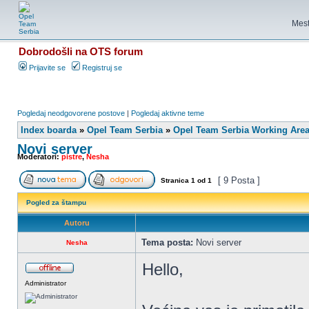
Mest
Dobrodošli na OTS forum
Prijavite se
Registruj se
Pogledaj neodgovorene postove
|
Pogledaj aktivne teme
Index boarda
»
Opel Team Serbia
»
Opel Team Serbia Working Are
Novi server
Moderatori:
pistre
,
Nesha
[ 9 Posta ]
Stranica
1
od
1
Pogled za štampu
Autoru
Tema posta:
Novi server
Nesha
Hello,
Administrator