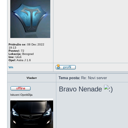
Pridružio se:
08 Dec 2022
19:13
Postovi:
72
Lokacija:
Beograd
Ime:
Uroš
Opel:
Astra J 1.6
Vrh
Tema posta:
Re: Novi server
Vladarr
Bravo Nenade
Iskusni Opeldžija