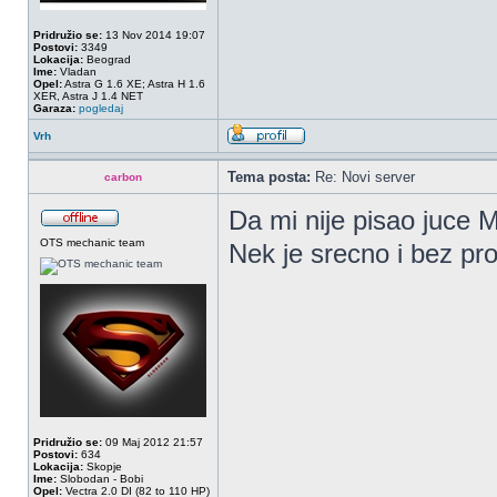
Pridružio se:
13 Nov 2014 19:07
Postovi:
3349
Lokacija:
Beograd
Ime:
Vladan
Opel:
Astra G 1.6 XE; Astra H 1.6
XER, Astra J 1.4 NET
Garaza:
pogledaj
Vrh
Tema posta:
Re: Novi server
carbon
Da mi nije pisao juce M
OTS mechanic team
Nek je srecno i bez pr
Pridružio se:
09 Maj 2012 21:57
Postovi:
634
Lokacija:
Skopje
Ime:
Slobodan - Bobi
Opel:
Vectra 2.0 DI (82 to 110 HP)