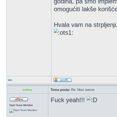
godina, pa smo impleme
omogućiti lakše korišć
Hvala vam na strpljen
Vrh
Tema posta:
Re: Novi server
webboy
Fuck yeah!!!
Opel Team Member
_________________