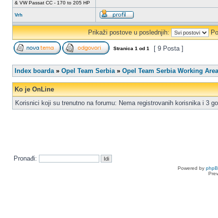
& VW Passat CC - 170 to 205 HP
Vrh
Prikaži postove u poslednjih:
Po
[ 9 Posta ]
Stranica
1
od
1
Index boarda
»
Opel Team Serbia
»
Opel Team Serbia Working Are
Ko je OnLine
Korisnici koji su trenutno na forumu: Nema registrovanih korisnika i 3 go
Pronađi:
Powered by
php
Pre