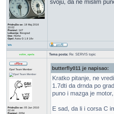
svoju, da ne mislim pu
Pridružio se:
18 Maj 2016
20:02
Postovi:
147
Lokacija:
Beograd
Ime:
Horhe
Opel:
Astra G 1.8 16v
Vrh
Tema posta:
Re: SERVIS topic
volim_opela
butterfly011 je napisao:
Opel Team Member
Kratko pitanje, ne vred
1.7dti da drnda po grad
puno i mazga je motor,
E sad, da li i corsa C
Pridružio se:
05 Jan 2010
02:44
Postovi:
2054