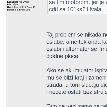
sa tim motorom, jer je u
Lokacija:
Nis-Svrljig
Ime:
Milan
Opel:
Kadett E & Astra G
cdti sa 101ks? Hvala.
Bertone & BMW E93
Taj problem se nikada n
oslabe, a ne tek onda k
oslabi i alternator se "
diodne ploce.
Ako se akumulator ispi
mu se blizi kraj i zame
strada, u tom slucaju di
i necete ostati bez struj
Ovo ne vazi samo za taj