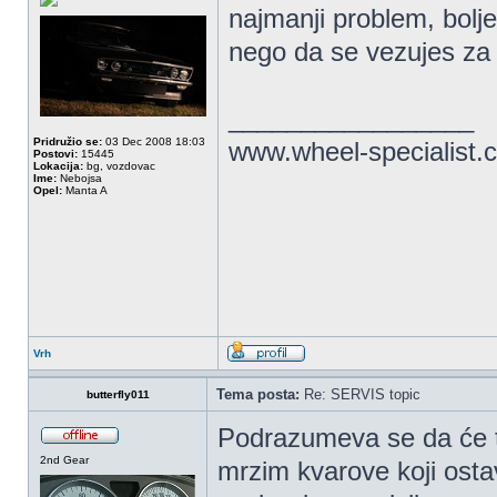
najmanji problem, bolje
nego da se vezujes za t
_________________
Pridružio se:
03 Dec 2008 18:03
www.wheel-specialist.
Postovi:
15445
Lokacija:
bg, vozdovac
Ime:
Nebojsa
Opel:
Manta A
Vrh
Tema posta:
Re: SERVIS topic
butterfly011
Podrazumeva se da će tu
2nd Gear
mrzim kvarove koji osta