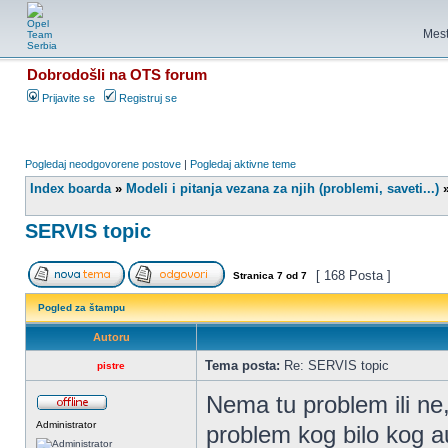
Mest
Dobrodošli na OTS forum
Prijavite se
Registruj se
Pogledaj neodgovorene postove
|
Pogledaj aktivne teme
Index boarda
»
Modeli i pitanja vezana za njih (problemi, saveti...)
SERVIS topic
[ 168 Posta ]
Stranica
7
od
7
Pogled za štampu
Autoru
Tema posta:
Re: SERVIS topic
pistre
Nema tu problem ili ne,
Administrator
problem kog bilo kog au