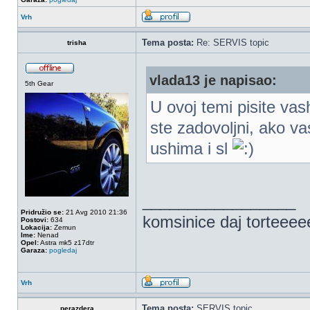
Vrh
Tema posta:
Re: SERVIS topic
trisha
vlada13 je napisao:
5th Gear
U ovoj temi pisite vash
ste zadovoljni, ako v
ushima i sl
_________________
Pridružio se:
21 Avg 2010 21:36
komsinice daj torteee
Postovi:
634
Lokacija:
Zemun
Ime:
Nenad
Opel:
Astra mk5 z17dtr
Garaza:
pogledaj
Vrh
Tema posta:
SERVIS topic
perazdera