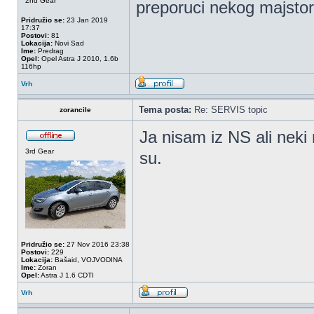
2nd Gear
preporuci nekog majsto
Pridružio se:
23 Jan 2019
17:37
Postovi:
81
Lokacija:
Novi Sad
Ime:
Predrag
Opel:
Opel Astra J 2010, 1.6b
116hp
Vrh
Tema posta:
Re: SERVIS topic
zorancile
Ja nisam iz NS ali neki m
3rd Gear
su.
Pridružio se:
27 Nov 2016 23:38
Postovi:
229
Lokacija:
Bašaid, VOJVODINA
Ime:
Zoran
Opel:
Astra J 1.6 CDTI
Vrh