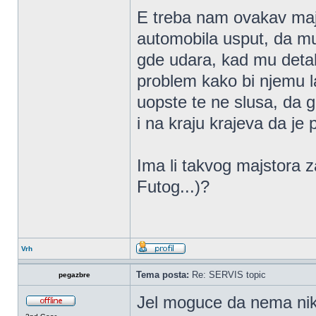
E treba nam ovakav majs
automobila usput, da mu
gde udara, kad mu detal
problem kako bi njemu la
uopste te ne slusa, da ga
i na kraju krajeva da je 
Ima li takvog majstora 
Futog...)?
Vrh
Tema posta:
Re: SERVIS topic
pegazbre
Jel moguce da nema nik