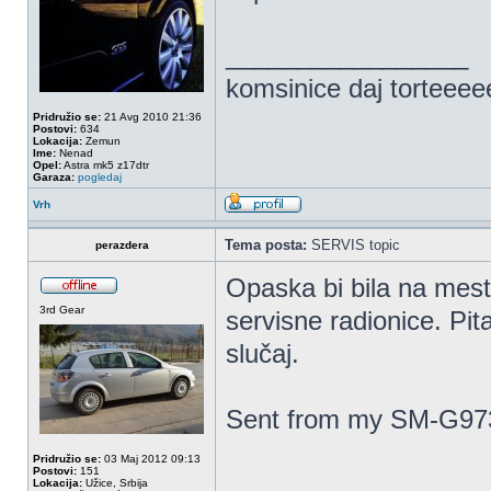
_________________
komsinice daj torteee
Pridružio se:
21 Avg 2010 21:36
Postovi:
634
Lokacija:
Zemun
Ime:
Nenad
Opel:
Astra mk5 z17dtr
Garaza:
pogledaj
Vrh
Tema posta:
SERVIS topic
perazdera
Opaska bi bila na mest
3rd Gear
servisne radionice. Pi
slučaj.
Sent from my SM-G973
Pridružio se:
03 Maj 2012 09:13
Postovi:
151
Lokacija:
Užice, Srbija