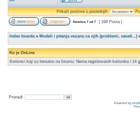
Vrh
Prikaži postove u poslednjih:
Po
[ 168 Posta ]
Stranica
7
od
7
Index boarda
»
Modeli i pitanja vezana za njih (problemi, saveti...)
Ko je OnLine
Korisnici koji su trenutno na forumu: Nema registrovanih korisnika i 14 g
Pronađi:
Powered by
php
Pre