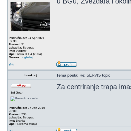
u BGu, Zvezdara i okolin
Pridružio se:
24 Apr 2021
09:33
Postovi:
51
Lokacija:
Beograd
Ime:
Vladimir
Opel:
Astra H 1.4 (2004)
Garaza:
pogledaj
Vrh
Tema posta:
Re: SERVIS topic
brankodj
Za centriranje trapa ima
3rd Gear
Pridružio se:
27 Jan 2016
20:00
Postovi:
230
Lokacija:
Beograd
Ime:
Branko
Opel:
Srebrna munja