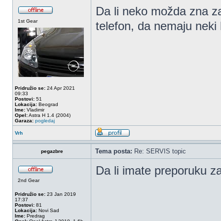
Da li neko možda zna zaš
1st Gear
telefon, da nemaju neki 
Pridružio se:
24 Apr 2021
09:33
Postovi:
51
Lokacija:
Beograd
Ime:
Vladimir
Opel:
Astra H 1.4 (2004)
Garaza:
pogledaj
Vrh
Tema posta:
Re: SERVIS topic
pegazbre
Da li imate preporuku 
2nd Gear
Pridružio se:
23 Jan 2019
17:37
Postovi:
81
Lokacija:
Novi Sad
Ime:
Predrag