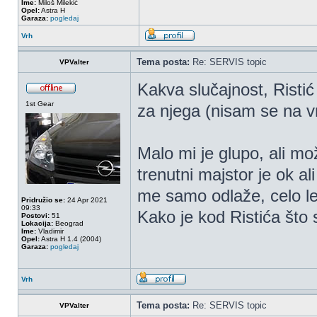
Ime:
Miloš Milekić
Opel:
Astra H
Garaza:
pogledaj
Vrh
Tema posta:
Re: SERVIS topic
VPValter
Kakva slučajnost, Ristić
1st Gear
za njega (nisam se na v
Malo mi je glupo, ali m
trenutni majstor je ok a
me samo odlaže, celo let
Pridružio se:
24 Apr 2021
09:33
Kako je kod Ristića što 
Postovi:
51
Lokacija:
Beograd
Ime:
Vladimir
Opel:
Astra H 1.4 (2004)
Garaza:
pogledaj
Vrh
Tema posta:
Re: SERVIS topic
VPValter