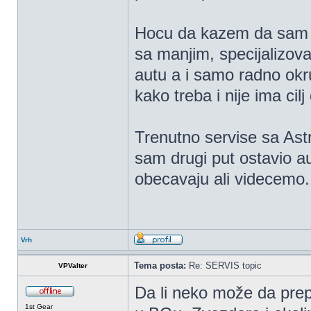
Hocu da kazem da sam n
sa manjim, specijalizova
autu a i samo radno ok
kako treba i nije ima ci
Trenutno servise sa As
sam drugi put ostavio au
obecavaju ali videcemo.
Vrh
Tema posta:
Re: SERVIS topic
VPValter
Da li neko može da prepo
1st Gear