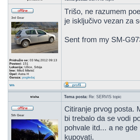
Trišo, ne razumem poen
3rd Gear
je isključivo vezan za 
Sent from my SM-G973
Pridružio se:
03 Maj 2012 09:13
Postovi:
151
Lokacija:
Užice, Srbija
Ime:
Miloš Milekić
Opel:
Astra H
Garaza:
pogledaj
Vrh
Tema posta:
Re: SERVIS topic
trisha
Citiranje prvog posta.
5th Gear
bi trebalo da se vodi po
pohvale itd... a ne gde 
kupovati.