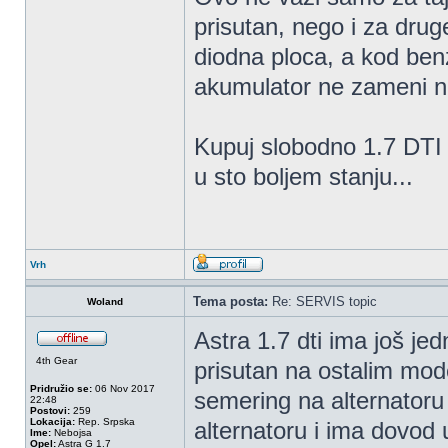
prisutan, nego i za drug
diodna ploca, a kod benz
akumulator ne zameni n
Kupuj slobodno 1.7 DTI i
u sto boljem stanju...
Vrh
Tema posta:
Re: SERVIS topic
Woland
Astra 1.7 dti ima još je
4th Gear
prisutan na ostalim mod
Pridružio se:
06 Nov 2017
semering na alternatoru
22:48
Postovi:
259
Lokacija:
Rep. Srpska
alternatoru i ima dovod u
Ime:
Nebojsa
Opel:
Astra G 1.7