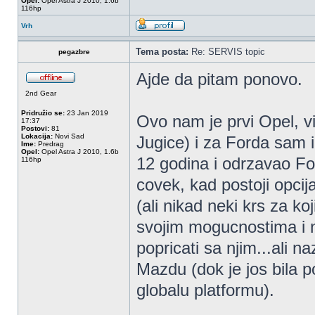
Opel:
Opel Astra J 2010, 1.6b
116hp
Vrh
Tema posta:
Re: SERVIS topic
pegazbre
Ajde da pitam ponovo.
2nd Gear
Pridružio se:
23 Jan 2019
Ovo nam je prvi Opel, v
17:37
Postovi:
81
Lokacija:
Novi Sad
Jugice) i za Forda sam
Ime:
Predrag
Opel:
Opel Astra J 2010, 1.6b
12 godina i odrzavao F
116hp
covek, kad postoji opcija
(ali nikad neki krs za k
svojim mogucnostima i
popricati sa njim...ali n
Mazdu (dok je jos bila 
globalu platformu).