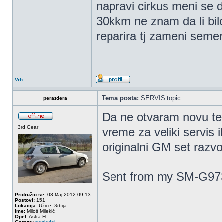
napravi cirkus meni se 
30kkm ne znam da li bil
reparira tj zameni semer
Vrh
Tema posta:
SERVIS topic
perazdera
Da ne otvaram novu te
3rd Gear
vreme za veliki servis 
originalni GM set razvod
Sent from my SM-G973
Pridružio se:
03 Maj 2012 09:13
Postovi:
151
Lokacija:
Užice, Srbija
Ime:
Miloš Milekić
Opel:
Astra H
Garaza:
pogledaj