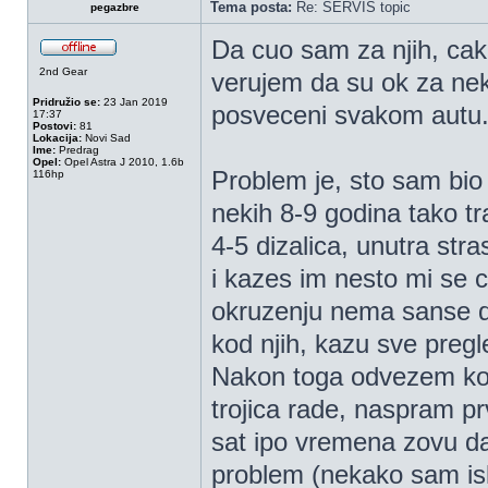
Tema posta:
Re: SERVIS topic
pegazbre
Da cuo sam za njih, cak s
2nd Gear
verujem da su ok za nek
Pridružio se:
23 Jan 2019
posveceni svakom autu..
17:37
Postovi:
81
Lokacija:
Novi Sad
Ime:
Predrag
Opel:
Opel Astra J 2010, 1.6b
Problem je, sto sam bio
116hp
nekih 8-9 godina tako tr
4-5 dizalica, unutra str
i kazes im nesto mi se 
okruzenju nema sanse da
kod njih, kazu sve pregl
Nakon toga odvezem kod
trojica rade, naspram prv
sat ipo vremena zovu da
problem (nekako sam isk