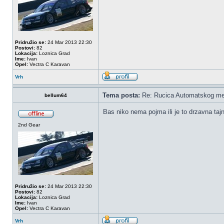
Pridružio se:
24 Mar 2013 22:30
Postovi:
82
Lokacija:
Loznica Grad
Ime:
Ivan
Opel:
Vectra C Karavan
Vrh
Tema posta:
Re: Rucica Automatskog me
bellum64
Bas niko nema pojma ili je to drzavna taj
2nd Gear
Pridružio se:
24 Mar 2013 22:30
Postovi:
82
Lokacija:
Loznica Grad
Ime:
Ivan
Opel:
Vectra C Karavan
Vrh