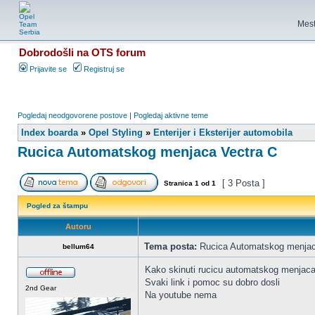
Mest
Dobrodošli na OTS forum
Prijavite se
Registruj se
Pogledaj neodgovorene postove
|
Pogledaj aktivne teme
Index boarda
»
Opel Styling
»
Enterijer i Eksterijer automobila
Rucica Automatskog menjaca Vectra C
[ 3 Posta ]
Stranica
1
od
1
Pogled za štampu
Autoru
Tema posta:
Rucica Automatskog menjac
bellum64
Kako skinuti rucicu automatskog menjaca 
Svaki link i pomoc su dobro dosli
2nd Gear
Na youtube nema