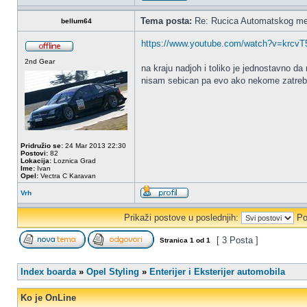
Tema posta:
Re: Rucica Automatskog me
bellum64
https://www.youtube.com/watch?v=krcv
2nd Gear
na kraju nadjoh i toliko je jednostavno da
nisam sebican pa evo ako nekome zatre
Pridružio se:
24 Mar 2013 22:30
Postovi:
82
Lokacija:
Loznica Grad
Ime:
Ivan
Opel:
Vectra C Karavan
Vrh
Prikaži postove u poslednjih:
Po
[ 3 Posta ]
Stranica
1
od
1
Index boarda
»
Opel Styling
»
Enterijer i Eksterijer automobila
Ko je OnLine