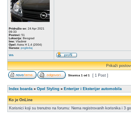
Pridružio se:
24 Apr 2021
09:33
Postovi:
51
Lokacija:
Beograd
Ime:
Vladimir
Opel:
Astra H 1.4 (2004)
Garaza:
pogledaj
Vrh
Prikaži postov
[ 1 Post ]
Stranica
1
od
1
Index boarda
»
Opel Styling
»
Enterijer i Eksterijer automobila
Ko je OnLine
Korisnici koji su trenutno na forumu: Nema registrovanih korisnika i 3 go