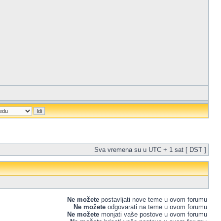
Sva vremena su u UTC + 1 sat [ DST ]
Ne možete
postavljati nove teme u ovom forumu
Ne možete
odgovarati na teme u ovom forumu
Ne možete
monjati vaše postove u ovom forumu