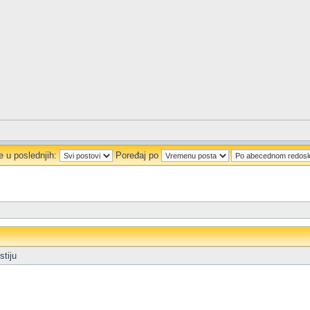
e u poslednjih:
Poređaj po
stiju