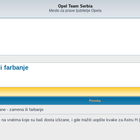
Opel Team Serbia
Mesto za prave ljubitelje Opela
i farbanje
Poruka
ne - zamena ili farbanje
ake na vratima koje su baš dosta izlizane, i gde tražiti uopšte kvake za Astru H 