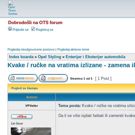
Dobrodošli na OTS forum
Prijavite se
Registruj se
Pogledaj neodgovorene postove
|
Pogledaj aktivne teme
Index boarda
»
Opel Styling
»
Enterijer i Eksterijer automobila
Kvake / ručke na vratima izlizane - zamena il
[ 1 Post ]
Stranica
1
od
1
Pogled za štampu
Autoru
Tema posta:
Kvake / ručke na vratima izliza
VPValter
Da li se više isplati farbati ili zameniti kv
1st Gear