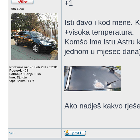
+1
5th Gear
Isti đavo i kod mene. 
+visoka temperatura.
Komšo ima istu Astru ka
jednom u mjesec dana),
Pridružio se:
26 Feb 2017 22:01
Postovi:
468
Lokacija:
Banja Luka
Ime:
Djordje
Opel:
Astra H 1.6
Ako nadješ kakvo rješe
Vrh