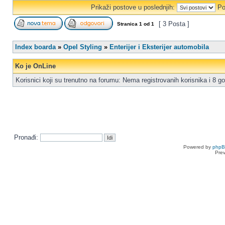
Prikaži postove u poslednjih:
Po
[ 3 Posta ]
Stranica
1
od
1
Index boarda
»
Opel Styling
»
Enterijer i Eksterijer automobila
Ko je OnLine
Korisnici koji su trenutno na forumu: Nema registrovanih korisnika i 8 go
Pronađi:
Powered by
php
Pre