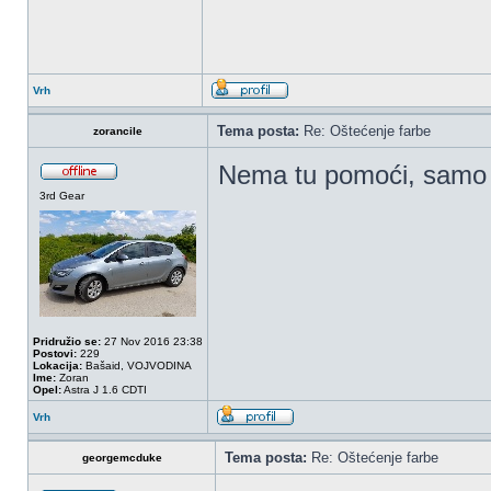
Vrh
Tema posta:
Re: Oštećenje farbe
zorancile
Nema tu pomoći, samo 
3rd Gear
Pridružio se:
27 Nov 2016 23:38
Postovi:
229
Lokacija:
Bašaid, VOJVODINA
Ime:
Zoran
Opel:
Astra J 1.6 CDTI
Vrh
Tema posta:
Re: Oštećenje farbe
georgemcduke