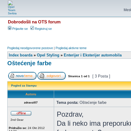
Mest
Dobrodošli na OTS forum
Prijavite se
Registruj se
Pogledaj neodgovorene postove
|
Pogledaj aktivne teme
Index boarda
»
Opel Styling
»
Enterijer i Eksterijer automobila
Oštećenje farbe
[ 3 Posta ]
Stranica
1
od
1
Pogled za štampu
Autoru
Tema posta:
Oštećenje farbe
zdravzi07
Pozdrav,
2nd Gear
Da li neko ima preporuk
Pridružio se:
24 Okt 2012