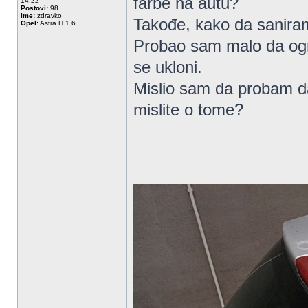
farbe na autu?
14:22
Postovi:
98
Ime:
zdravko
Takođe, kako da sanira
Opel:
Astra H 1.6
Probao sam malo da ogre
se ukloni.
Mislio sam da probam d
mislite o tome?