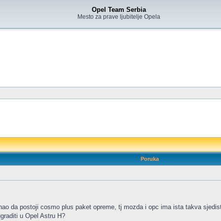
Opel Team Serbia
Mesto za prave ljubitelje Opela
Poruka
nao da postoji cosmo plus paket opreme, tj mozda i opc ima ista takva sjedis
graditi u Opel Astru H?