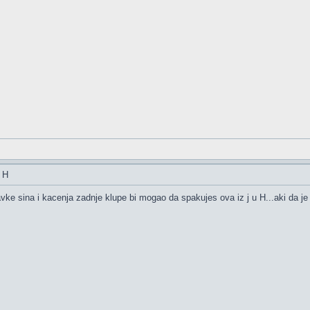
 H
e sina i kacenja zadnje klupe bi mogao da spakujes ova iz j u H...aki da je 