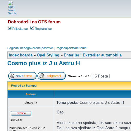
Dobrodošli na OTS forum
Prijavite se
Registruj se
Pogledaj neodgovorene postove
|
Pogledaj aktivne teme
Index boarda
»
Opel Styling
»
Enterijer i Eksterijer automobila
Cosmo plus iz J u Astru H
[ 5 Posta ]
Stranica
1
od
1
Pogled za štampu
Autoru
Tema posta:
Cosmo plus iz J u Astru H
pinarella
Cao,
1st Gear
Videh izuzetna sjedista, tek sam skoro saz
Da li se ova sjedista iz Opel Astre J mogu u
Pridružio se:
06 Jan 2022