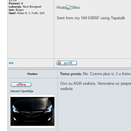
23:26
Postovi:
8
Lokacija:
Novi Beograd
Hvala
Ime:
Bojan
Opel:
Astra H, 1.7cdti, 110
Sent from my SM-G955F using Tapatalk
Vrh
Tema posta:
Re: Cosmo plus iz J u Astru
Vladarr
Ovo su AGR sedista. Verovatno uz prepravk
sedista
Iskusni Opeldžija