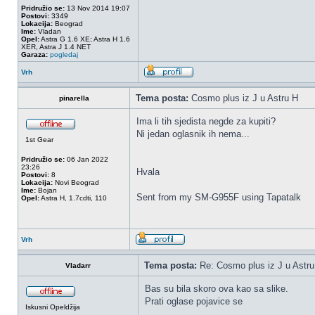
Pridružio se:
13 Nov 2014 19:07
Postovi:
3349
Lokacija:
Beograd
Ime:
Vladan
Opel:
Astra G 1.6 XE; Astra H 1.6
XER, Astra J 1.4 NET
Garaza:
pogledaj
Vrh
Tema posta:
Cosmo plus iz J u Astru H
pinarella
Ima li tih sjedista negde za kupiti?
Ni jedan oglasnik ih nema...
1st Gear
Pridružio se:
06 Jan 2022
23:26
Hvala
Postovi:
8
Lokacija:
Novi Beograd
Ime:
Bojan
Sent from my SM-G955F using Tapatalk
Opel:
Astra H, 1.7cdti, 110
Vrh
Tema posta:
Re: Cosmo plus iz J u Astru
Vladarr
Bas su bila skoro ova kao sa slike.
Prati oglase pojavice se
Iskusni Opeldžija