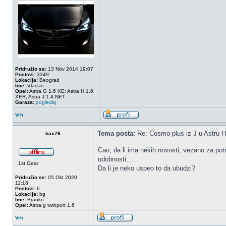
Pridružio se:
13 Nov 2014 19:07
Postovi:
3349
Lokacija:
Beograd
Ime:
Vladan
Opel:
Astra G 1.6 XE; Astra H 1.6
XER, Astra J 1.4 NET
Garaza:
pogledaj
Vrh
Tema posta:
Re: Cosmo plus iz J u Astru H
bax76
Cao, da li ima nekih novosti, vezano za potr
udobnosti....
1st Gear
Da li je neko uspeo to da ubudzi?
Pridružio se:
05 Okt 2020
11:18
Postovi:
6
Lokacija:
bg
Ime:
Branko
Opel:
Astra g twinport 1.6
Vrh