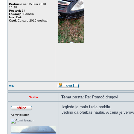
Pridružio se:
15 Jun 2018
16:28
Postovi:
54
Lokacija:
Paracin
Ime:
Deki
Opel:
Corsa e 2015 godiste
Vrh
Tema posta:
Re: Pomoć drugovi
Nesha
Izgleda je malo i rdja probila.
Jedino da ofarbas haubu. A cena je verova
Administrator