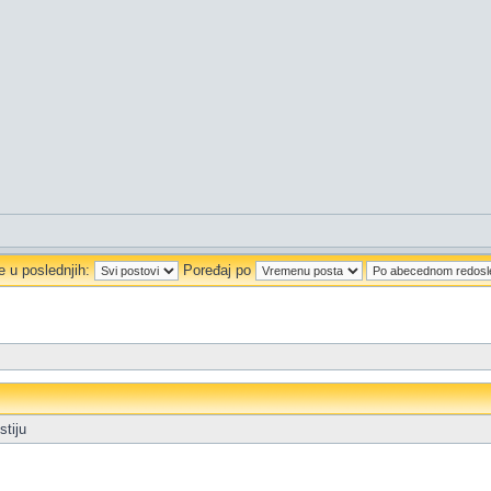
e u poslednjih:
Poređaj po
stiju