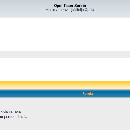
Opel Team Serbia
Mesto za prave ljubitelje Opela
Poruka
kidanja laka.
u mi pomoć. Hvala