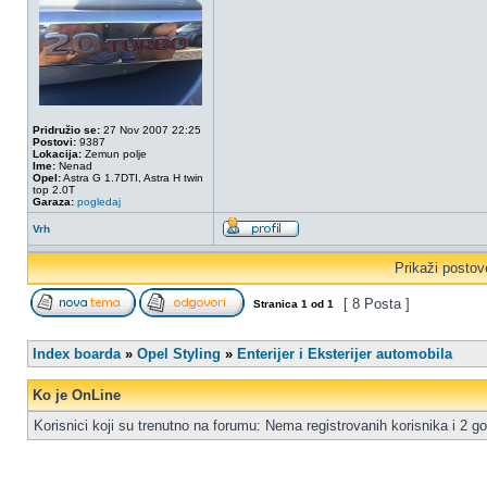
Pridružio se:
27 Nov 2007 22:25
Postovi:
9387
Lokacija:
Zemun polje
Ime:
Nenad
Opel:
Astra G 1.7DTI, Astra H twin
top 2.0T
Garaza:
pogledaj
Vrh
Prikaži postov
[ 8 Posta ]
Stranica
1
od
1
Index boarda
»
Opel Styling
»
Enterijer i Eksterijer automobila
Ko je OnLine
Korisnici koji su trenutno na forumu: Nema registrovanih korisnika i 2 go