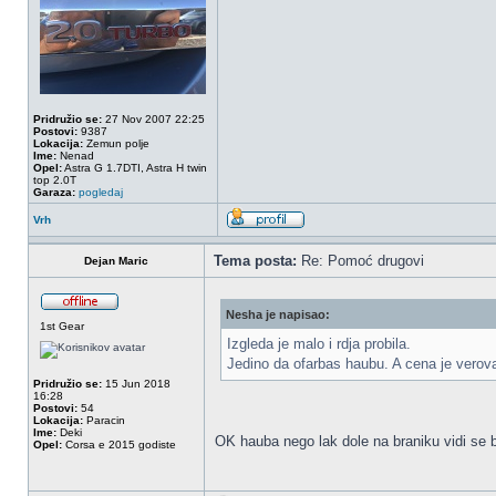
Pridružio se:
27 Nov 2007 22:25
Postovi:
9387
Lokacija:
Zemun polje
Ime:
Nenad
Opel:
Astra G 1.7DTI, Astra H twin
top 2.0T
Garaza:
pogledaj
Vrh
Tema posta:
Re: Pomoć drugovi
Dejan Maric
Nesha je napisao:
1st Gear
Izgleda je malo i rdja probila.
Jedino da ofarbas haubu. A cena je verova
Pridružio se:
15 Jun 2018
16:28
Postovi:
54
Lokacija:
Paracin
Ime:
Deki
OK hauba nego lak dole na braniku vidi se 
Opel:
Corsa e 2015 godiste