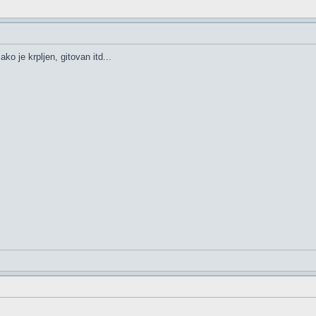
ko je krpljen, gitovan itd...