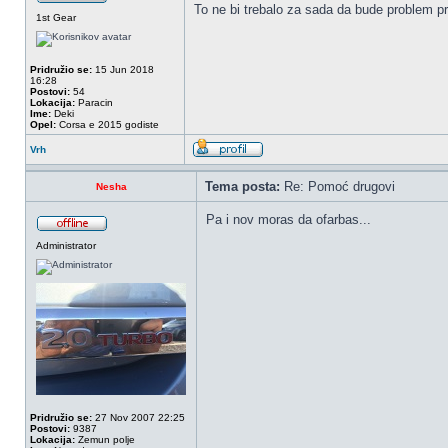
To ne bi trebalo za sada da bude problem pri 
1st Gear
Pridružio se:
15 Jun 2018
16:28
Postovi:
54
Lokacija:
Paracin
Ime:
Deki
Opel:
Corsa e 2015 godiste
Vrh
Tema posta:
Re: Pomoć drugovi
Nesha
Pa i nov moras da ofarbas...
Administrator
Pridružio se:
27 Nov 2007 22:25
Postovi:
9387
Lokacija:
Zemun polje