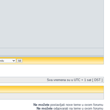
Sva vremena su u UTC + 1 sat [ DST ]
Ne možete
postavljati nove teme u ovom forumu
Ne možete
odgovarati na teme u ovom forumu