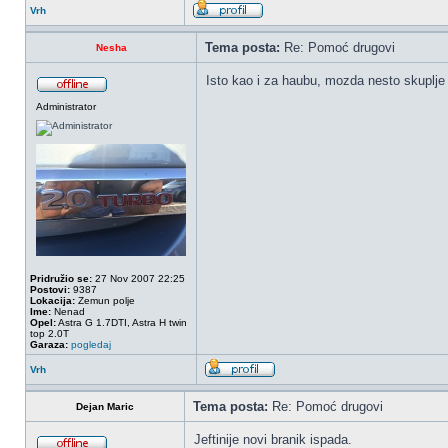
Vrh
Tema posta:
Re: Pomoć drugovi
Nesha
Isto kao i za haubu, mozda nesto skuplje a
Administrator
Pridružio se:
27 Nov 2007 22:25
Postovi:
9387
Lokacija:
Zemun polje
Ime:
Nenad
Opel:
Astra G 1.7DTI, Astra H twin
top 2.0T
Garaza:
pogledaj
Vrh
Tema posta:
Re: Pomoć drugovi
Dejan Maric
Jeftinije novi branik ispada.