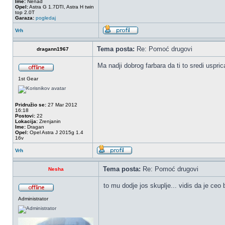
Ime:
Nenad
Opel:
Astra G 1.7DTI, Astra H twin
top 2.0T
Garaza:
pogledaj
Vrh
Tema posta:
Re: Pomoć drugovi
dragann1967
Ma nadji dobrog farbara da ti to sredi uspri
1st Gear
Pridružio se:
27 Mar 2012
16:18
Postovi:
22
Lokacija:
Zrenjanin
Ime:
Dragan
Opel:
Opel Astra J 2015g 1.4
16v
Vrh
Tema posta:
Re: Pomoć drugovi
Nesha
to mu dodje jos skuplje... vidis da je ceo 
Administrator