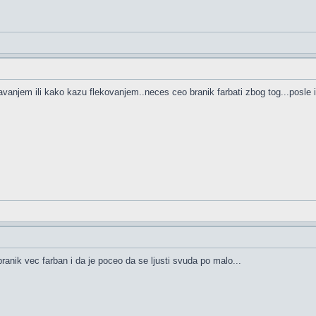
cavanjem ili kako kazu flekovanjem..neces ceo branik farbati zbog tog...posle i
branik vec farban i da je poceo da se ljusti svuda po malo...