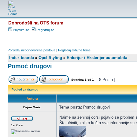
Dobrodošli na OTS forum
Prijavite se
Registruj se
Pogledaj neodgovorene postove
|
Pogledaj aktivne teme
Index boarda
»
Opel Styling
»
Enterijer i Eksterijer automobila
Pomoć drugovi
[ 8 Posta ]
Stranica
1
od
1
Pogled za štampu
Autoru
Tema posta:
Pomoć drugovi
Dejan Maric
Naime na ženinoj corsi pojavio se problem s
Šta učiniti, koliko košta sve informacije s
1st Gear