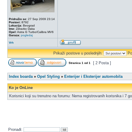
Pridružio se:
27 Sep 2009 23:14
Postovi:
8792
Lokacija:
Beograd
Ime:
Zdravko Daka
Opel:
Astra G Turbo/Calibra MV6
Garaza:
pogledaj
Vrh
Prikaži postove u poslednjih:
Po
[ 2 Posta ]
Stranica
1
od
1
Index boarda
»
Opel Styling
»
Enterijer i Eksterijer automobila
Ko je OnLine
Korisnici koji su trenutno na forumu: Nema registrovanih korisnika i 7 go
Pronađi: