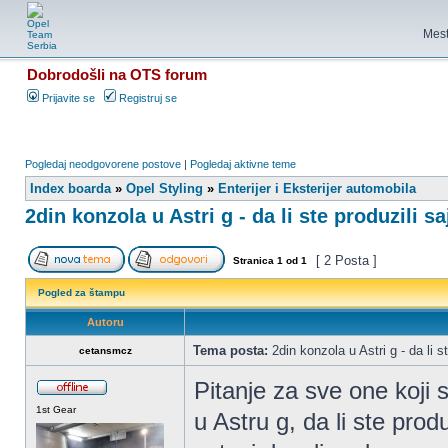
Mest
Dobrodošli na OTS forum
Prijavite se
Registruj se
Pogledaj neodgovorene postove
|
Pogledaj aktivne teme
Index boarda
»
Opel Styling
»
Enterijer i Eksterijer automobila
2din konzola u Astri g - da li ste produzili sa
[ 2 Posta ]
Stranica
1
od
1
Pogled za štampu
Autoru
Tema posta:
2din konzola u Astri g - da li st
cetansmcz
Pitanje za sve one koji 
1st Gear
u Astru g, da li ste produ