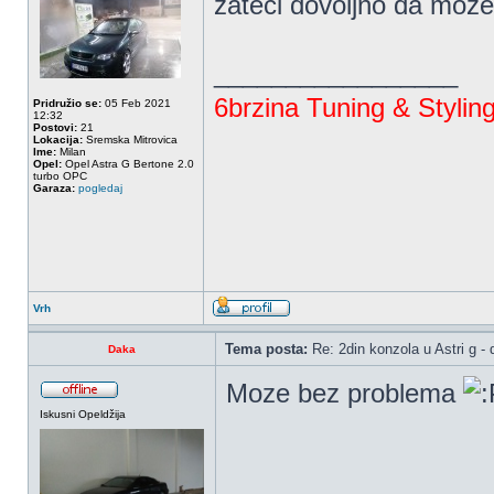
zateci dovoljno da moz
_________________
6brzina Tuning & Stylin
Pridružio se:
05 Feb 2021
12:32
Postovi:
21
Lokacija:
Sremska Mitrovica
Ime:
Milan
Opel:
Opel Astra G Bertone 2.0
turbo OPC
Garaza:
pogledaj
Vrh
Tema posta:
Re: 2din konzola u Astri g - d
Daka
Moze bez problema
Iskusni Opeldžija