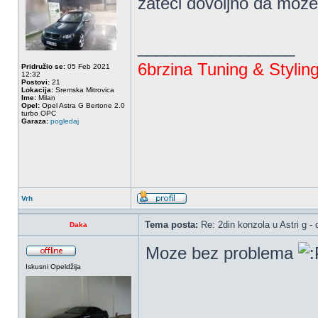
zateci dovoljno da moz
_________________
6brzina Tuning & Stylin
Pridružio se:
05 Feb 2021
12:32
Postovi:
21
Lokacija:
Sremska Mitrovica
Ime:
Milan
Opel:
Opel Astra G Bertone 2.0
turbo OPC
Garaza:
pogledaj
Vrh
Tema posta:
Re: 2din konzola u Astri g - d
Daka
Moze bez problema
Iskusni Opeldžija