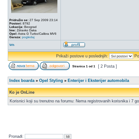
Pridružio se:
27 Sep 2009 23:14
Postovi:
8792
Lokacija:
Beograd
Ime:
Zdravko Daka
Opel:
Astra G Turbo/Calibra MV6
Garaza:
pogledaj
Vrh
Prikaži postove u poslednjih:
Po
[ 2 Posta ]
Stranica
1
od
1
Index boarda
»
Opel Styling
»
Enterijer i Eksterijer automobila
Ko je OnLine
Korisnici koji su trenutno na forumu: Nema registrovanih korisnika i 7 go
Pronađi: