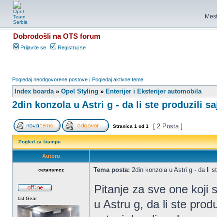
Mest
Dobrodošli na OTS forum
Prijavite se
Registruj se
Pogledaj neodgovorene postove
|
Pogledaj aktivne teme
Index boarda
»
Opel Styling
»
Enterijer i Eksterijer automobila
2din konzola u Astri g - da li ste produzili sa
[ 2 Posta ]
Stranica
1
od
1
Pogled za štampu
Autoru
Tema posta:
2din konzola u Astri g - da li st
cetansmcz
Pitanje za sve one koji 
1st Gear
u Astru g, da li ste produ