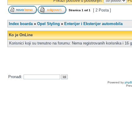
Prikaži postove u poslednjih:
Po
[ 2 Posta ]
Stranica
1
od
1
Index boarda
»
Opel Styling
»
Enterijer i Eksterijer automobila
Ko je OnLine
Korisnici koji su trenutno na forumu: Nema registrovanih korisnika i 16 g
Pronađi:
Powered by
php
Pre