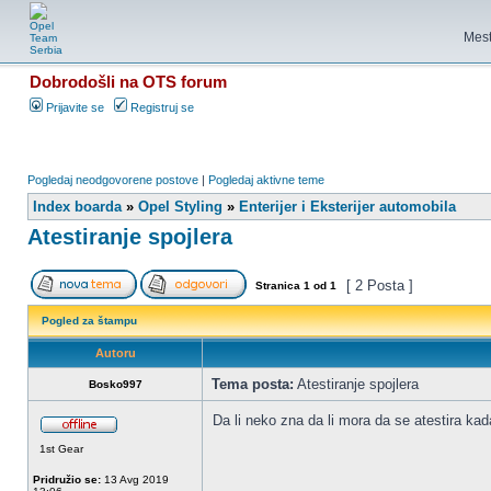
Mest
Dobrodošli na OTS forum
Prijavite se
Registruj se
Pogledaj neodgovorene postove
|
Pogledaj aktivne teme
Index boarda
»
Opel Styling
»
Enterijer i Eksterijer automobila
Atestiranje spojlera
[ 2 Posta ]
Stranica
1
od
1
Pogled za štampu
Autoru
Tema posta:
Atestiranje spojlera
Bosko997
Da li neko zna da li mora da se atestira kada
1st Gear
Pridružio se:
13 Avg 2019