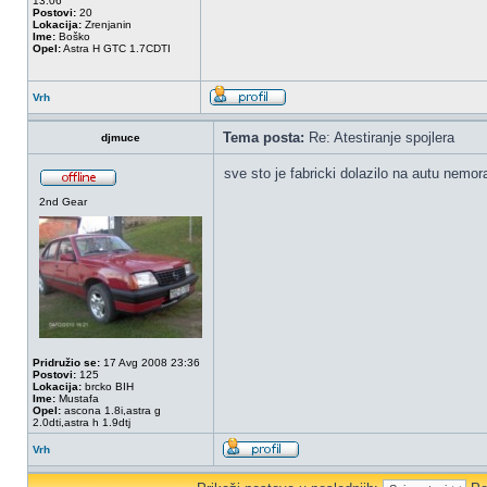
13:06
Postovi:
20
Lokacija:
Zrenjanin
Ime:
Boško
Opel:
Astra H GTC 1.7CDTI
Vrh
Tema posta:
Re: Atestiranje spojlera
djmuce
sve sto je fabricki dolazilo na autu nemor
2nd Gear
Pridružio se:
17 Avg 2008 23:36
Postovi:
125
Lokacija:
brcko BIH
Ime:
Mustafa
Opel:
ascona 1.8i,astra g
2.0dti,astra h 1.9dtj
Vrh