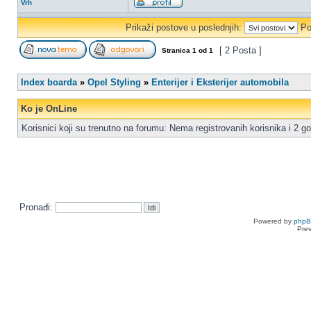
Vrh
Prikaži postove u poslednjih:
Po
[ 2 Posta ]
Stranica
1
od
1
Index boarda
»
Opel Styling
»
Enterijer i Eksterijer automobila
Ko je OnLine
Korisnici koji su trenutno na forumu: Nema registrovanih korisnika i 2 go
Pronađi:
Powered by
php
Pre