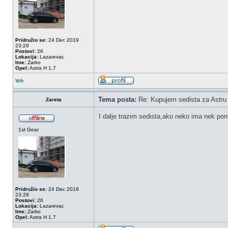
Pridružio se:
24 Dec 2019
23:29
Postovi:
26
Lokacija:
Lazarevac
Ime:
Zarko
Opel:
Astra H 1.7
Vrh
Tema posta:
Re: Kupujem sedista za Astru
Zareta
I dalje trazim sedista,ako neko ima nek pon
1st Gear
Pridružio se:
24 Dec 2019
23:29
Postovi:
26
Lokacija:
Lazarevac
Ime:
Zarko
Opel:
Astra H 1.7