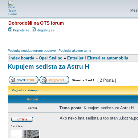
Mest
Dobrodošli na OTS forum
Prijavite se
Registruj se
Pogledaj neodgovorene postove
|
Pogledaj aktivne teme
Index boarda
»
Opel Styling
»
Enterijer i Eksterijer automobila
Kupujem sedista za Astru H
[ 2 Posta ]
Stranica
1
od
1
Pogled za štampu
Autoru
Tema posta:
Kupujem sedista za Astru H
Zareta
Ako neko ima sedista u top stanju,kozna,p
1st Gear