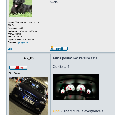
hvala
Pridružio se:
09 Jan 2014
20:04
Postovi:
241
Lokacija:
Zadar-Sv.Petar
n/m,Croatia
Ime:
BORIS
Opel:
OPEL ASTRA G
Garaza:
pogledaj
Vrh
Tema posta:
Re: katalke sata
Aca_KS
Od Golfa 4
5th Gear
_________________
Opel
- The future is everyonce's