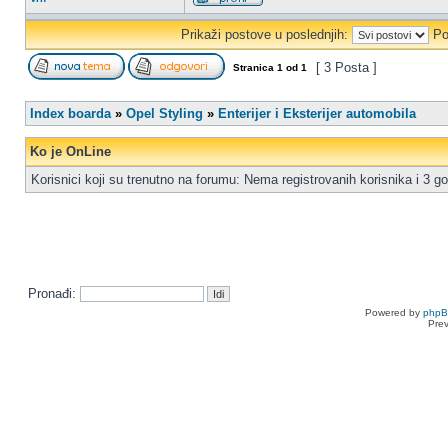
Prikaži postove u poslednjih:
Po
[ 3 Posta ]
Stranica
1
od
1
Index boarda
»
Opel Styling
»
Enterijer i Eksterijer automobila
Ko je OnLine
Korisnici koji su trenutno na forumu: Nema registrovanih korisnika i 3 go
Pronađi:
Powered by
php
Pre