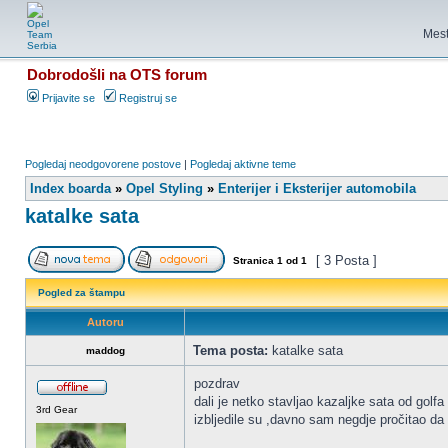
Mest
Dobrodošli na OTS forum
Prijavite se
Registruj se
Pogledaj neodgovorene postove
|
Pogledaj aktivne teme
Index boarda
»
Opel Styling
»
Enterijer i Eksterijer automobila
katalke sata
[ 3 Posta ]
Stranica
1
od
1
Pogled za štampu
Autoru
Tema posta:
katalke sata
maddog
pozdrav
dali je netko stavljao kazaljke sata od golfa
3rd Gear
izbljedile su ,davno sam negdje pročitao da 