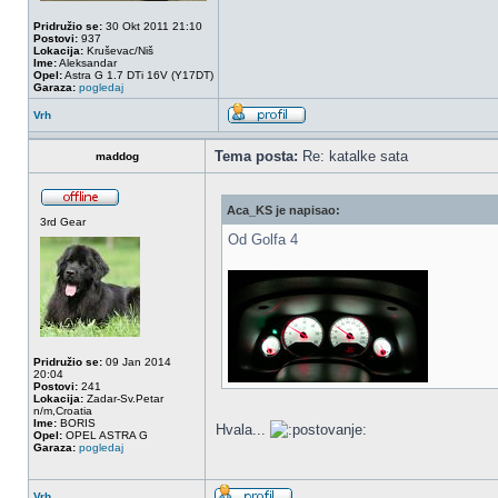
Pridružio se:
30 Okt 2011 21:10
Postovi:
937
Lokacija:
Kruševac/Niš
Ime:
Aleksandar
Opel:
Astra G 1.7 DTi 16V (Y17DT)
Garaza:
pogledaj
Vrh
Tema posta:
Re: katalke sata
maddog
Aca_KS je napisao:
3rd Gear
Od Golfa 4
Pridružio se:
09 Jan 2014
20:04
Postovi:
241
Lokacija:
Zadar-Sv.Petar
n/m,Croatia
Ime:
BORIS
Hvala...
Opel:
OPEL ASTRA G
Garaza:
pogledaj
Vrh