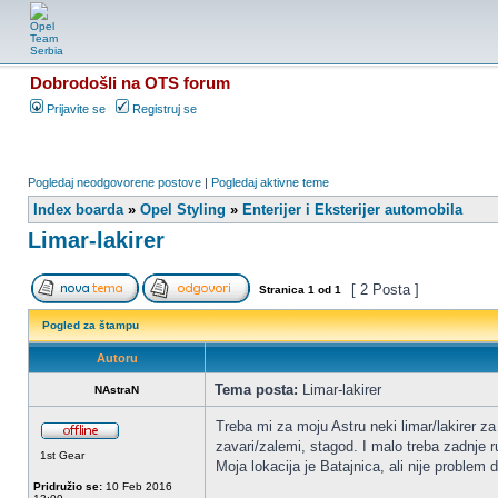
Dobrodošli na OTS forum
Prijavite se
Registruj se
Pogledaj neodgovorene postove
|
Pogledaj aktivne teme
Index boarda
»
Opel Styling
»
Enterijer i Eksterijer automobila
Limar-lakirer
[ 2 Posta ]
Stranica
1
od
1
Pogled za štampu
Autoru
Tema posta:
Limar-lakirer
NAstraN
Treba mi za moju Astru neki limar/lakirer z
zavari/zalemi, stagod. I malo treba zadnje 
1st Gear
Moja lokacija je Batajnica, ali nije proble
Pridružio se:
10 Feb 2016