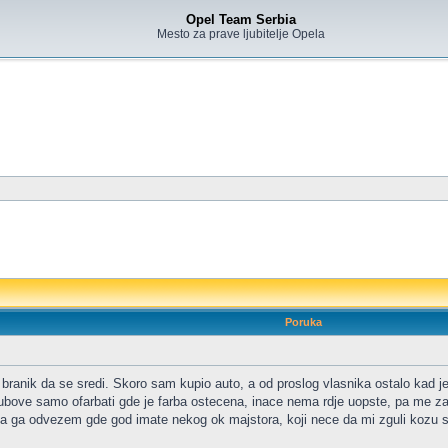
Opel Team Serbia
Mesto za prave ljubitelje Opela
Poruka
a branik da se sredi. Skoro sam kupio auto, a od proslog vlasnika ostalo kad 
rubove samo ofarbati gde je farba ostecena, inace nema rdje uopste, pa me zan
m da ga odvezem gde god imate nekog ok majstora, koji nece da mi zguli kozu s