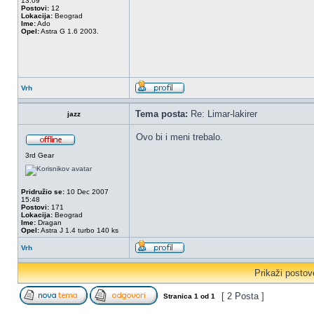
13:09
Postovi:
12
Lokacija:
Beograd
Ime:
Ado
Opel:
Astra G 1.6 2003.
Vrh
Tema posta:
Re: Limar-lakirer
jazz
Ovo bi i meni trebalo.
3rd Gear
Pridružio se:
10 Dec 2007
15:48
Postovi:
171
Lokacija:
Beograd
Ime:
Dragan
Opel:
Astra J 1.4 turbo 140 ks
Vrh
Prikaži postov
[ 2 Posta ]
Stranica
1
od
1