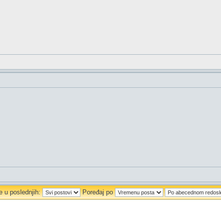
e u poslednjih:
Poređaj po