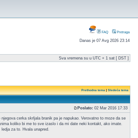
FAQ
Pretraga
Danas je 07 Avg 2026 23:14
Sva vremena su u UTC + 1 sat [ DST ]
Prethodna tema
|
Sledeća tema
Poslato:
02 Mar 2016 17:33
je njegova cerka skrljala branik pa je napukao. Verovatno to moze da se
ima koliko bi me to sve izaslo i da mi date neki kontakt, ako imate.
 ledja za to. Hvala unapred.