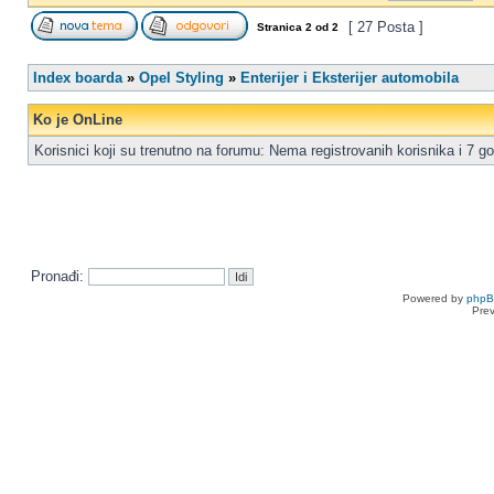
[ 27 Posta ]
Stranica
2
od
2
Index boarda
»
Opel Styling
»
Enterijer i Eksterijer automobila
Ko je OnLine
Korisnici koji su trenutno na forumu: Nema registrovanih korisnika i 7 go
Pronađi:
Powered by
php
Pre