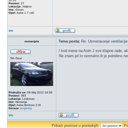
10:10
Postovi:
27
Lokacija:
Valjevo
Ime:
Goran
Opel:
Astra 1.7 cdti
Vrh
Tema posta:
Re: Usmeravanje ventilacije 
nemanjale
I kod mene na Astri J sve klapne rade, ali
Ne znam jel to normalno ili je potrebno nes
5th Gear
Pridružio se:
09 Maj 2012 19:39
Postovi:
393
Lokacija:
Leskovac
Ime:
Nemanja
Opel:
Astra Bertone 2.0t
Garaza:
pogledaj
Vrh
Prikaži postove u poslednjih:
Po