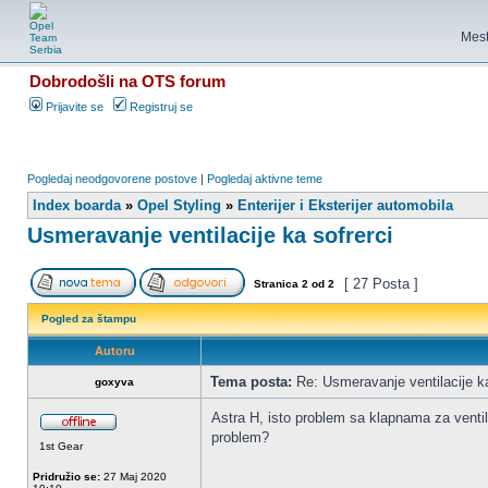
Mest
Dobrodošli na OTS forum
Prijavite se
Registruj se
Pogledaj neodgovorene postove
|
Pogledaj aktivne teme
Index boarda
»
Opel Styling
»
Enterijer i Eksterijer automobila
Usmeravanje ventilacije ka sofrerci
[ 27 Posta ]
Stranica
2
od
2
Pogled za štampu
Autoru
Tema posta:
Re: Usmeravanje ventilacije ka
goxyva
Astra H, isto problem sa klapnama za ventila
problem?
1st Gear
Pridružio se:
27 Maj 2020