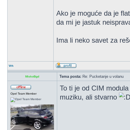
Ako je moguće da je flat
da mi je jastuk neisprav
Ima li neko savet za re
Vrh
Tema posta:
Re: Pucketanje u volanu
MiskoBgd
To ti je od CIM modul
Opel Team Member
muziku, ali stvarno