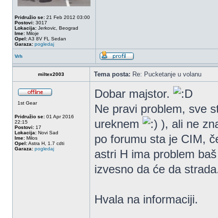
Pridružio se:
21 Feb 2012 03:00
Postovi:
3017
Lokacija:
Jerkovic, Beograd
Ime:
Miloje
Opel:
A3 8V FL Sedan
Garaza:
pogledaj
Vrh
Tema posta:
Re: Pucketanje u volanu
miltex2003
Dobar majstor.
1st Gear
Ne pravi problem, sve s
Pridružio se:
01 Apr 2016
ureknem
), ali ne z
22:15
Postovi:
17
Lokacija:
Novi Sad
po forumu sta je CIM, če
Ime:
Milos
Opel:
Astra H, 1.7 cdti
Garaza:
pogledaj
astri H ima problem ba
izvesno da će da strada
Hvala na informaciji.