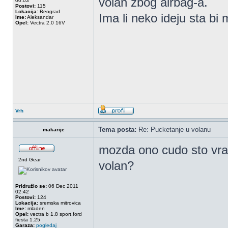
volan zbog airbag-a.
00:03
Postovi:
115
Lokacija:
Beograd
Ima li neko ideju sta bi
Ime:
Aleksandar
Opel:
Vectra 2.0 16V
Vrh
Tema posta:
Re: Pucketanje u volanu
makarije
mozda ono cudo sto vrac
2nd Gear
volan?
Pridružio se:
06 Dec 2011
02:42
Postovi:
124
Lokacija:
sremska mitrovica
Ime:
mladen
Opel:
vectra b 1.8 sport,ford
fiesta 1.25
Garaza:
pogledaj