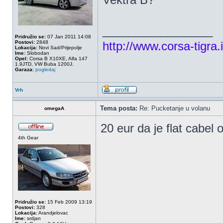
_________________
Pridružio se:
07 Jan 2011 14:08
Postovi:
2848
http://www.corsa-tigra.i
Lokacija:
Novi Sad/Prijepolje
Ime:
Slobodan
Opel:
Corsa B X10XE, Alfa 147
1.9JTD, VW Buba 1200J.
Garaza:
pogledaj
Vrh
Tema posta:
Re: Pucketanje u volanu
omegaA
20 eur da je flat cabel 
4th Gear
Pridružio se:
15 Feb 2009 13:19
Postovi:
328
Lokacija:
Arandjelovac
Ime:
srdjan