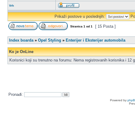
Vrh
Prikaži postove u poslednjih:
Po
[ 15 Posta ]
Stranica
1
od
1
Index boarda
»
Opel Styling
»
Enterijer i Eksterijer automobila
Ko je OnLine
Korisnici koji su trenutno na forumu: Nema registrovanih korisnika i 12 g
Pronađi:
Powered by
php
Pre