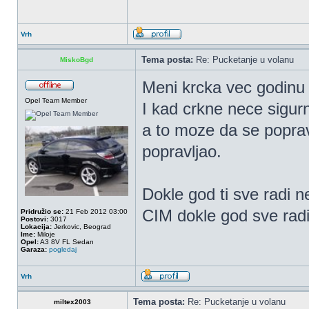
Vrh
Tema posta:
Re: Pucketanje u volanu
MiskoBgd
Meni krcka vec godinu 
Opel Team Member
I kad crkne nece sigur
a to moze da se poprav
popravljao.
Dokle god ti sve radi ne
CIM dokle god sve rad
Pridružio se:
21 Feb 2012 03:00
Postovi:
3017
Lokacija:
Jerkovic, Beograd
Ime:
Miloje
Opel:
A3 8V FL Sedan
Garaza:
pogledaj
Vrh
Tema posta:
Re: Pucketanje u volanu
miltex2003