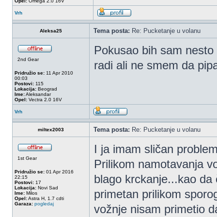
Opel:
Omega 2.0 16V
Vrh
Tema posta:
Re: Pucketanje u volanu
Aleksa25
Pokusao bih sam nesto 
2nd Gear
radi ali ne smem da pip
Pridružio se:
11 Apr 2010
00:03
Postovi:
115
Lokacija:
Beograd
Ime:
Aleksandar
Opel:
Vectra 2.0 16V
Vrh
Tema posta:
Re: Pucketanje u volanu
miltex2003
I ja imam sličan problem.
1st Gear
Prilikom namotavanja vo
Pridružio se:
01 Apr 2016
blago krckanje...kao da
22:15
Postovi:
17
Lokacija:
Novi Sad
primetan prilikom sporog
Ime:
Milos
Opel:
Astra H, 1.7 cdti
Garaza:
pogledaj
vožnje nisam primetio d