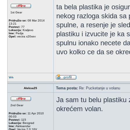
ta bela plastika je osig
1st Gear
nekog razloga skida sa 
Pridružio se:
08 Mar 2014
spulne, a resenje je sled
13:21
Postovi:
77
Lokacija:
Kraljevo
plastiku i izvucite je ka 
Ime:
Pedja
Opel:
vectra x20xev
spulnu ionako necete da 
uvo kolko ce da se okrec
Vrh
Tema posta:
Re: Pucketanje u volanu
Aleksa25
Ja sam tu belu plastiku 
2nd Gear
okrećem volan.
Pridružio se:
11 Apr 2010
00:03
Postovi:
115
Lokacija:
Beograd
Ime:
Aleksandar
Opel:
Vectra 2.0 16V