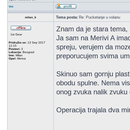
Vrh
Tema posta:
Re: Pucketanje u volanu
milan_k
Znam da je stara tema, 
1st Gear
Ja sam na Merivi A imao 
Pridružio se:
13 Sep 2017
spreju, verujem da moze 
12:15
Postovi:
3
Lokacija:
Beograd
preporucujem svima u
Ime:
Milan
Opel:
Meriva
Skinuo sam gornju plasti
obodu spulne. Nema vise 
onog zvuka nalik zvuku 
Operacija trajala dva mi