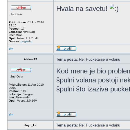
Hvala na savetu!
1st Gear
Pridružio se:
01 Apr 2016
22:15
Postovi:
17
Lokacija:
Novi Sad
Ime:
Milos
Opel:
Astra H, 1.7 cdti
Garaza:
pogledaj
Vrh
Tema posta:
Re: Pucketanje u volanu
Aleksa25
Kod mene je bio problem
2nd Gear
špulni volana postoji ne
Pridružio se:
11 Apr 2010
špulni što izaziva pucke
00:03
Postovi:
115
Lokacija:
Beograd
Ime:
Aleksandar
Opel:
Vectra 2.0 16V
Vrh
Tema posta:
Re: Pucketanje u volanu
floyd_kv