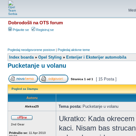
Mest
Dobrodošli na OTS forum
Prijavite se
Registruj se
Pogledaj neodgovorene postove
|
Pogledaj aktivne teme
Index boarda
»
Opel Styling
»
Enterijer i Eksterijer automobila
Pucketanje u volanu
[ 15 Posta ]
Stranica
1
od
1
Pogled za štampu
Autoru
Tema posta:
Pucketanje u volanu
Aleksa25
Ukratko: Kada okrecem v
2nd Gear
kaci. Nisam bas strucan 
Pridružio se:
11 Apr 2010