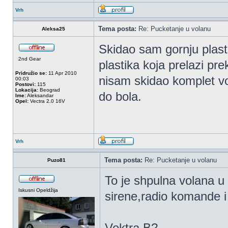
Vrh
Tema posta:
Re: Pucketanje u volanu
Aleksa25
Skidao sam gornju plast
2nd Gear
plastika koja prelazi pr
Pridružio se:
11 Apr 2010
nisam skidao komplet vo
00:03
Postovi:
115
Lokacija:
Beograd
do bola.
Ime:
Aleksandar
Opel:
Vectra 2.0 16V
Vrh
Tema posta:
Re: Pucketanje u volanu
Puzo81
To je shpulna volana u
Iskusni Opeldžija
sirene,radio komande i 
Vektra B?