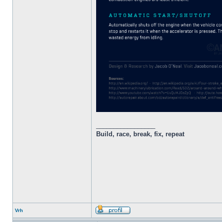
_________________
Build, race, break, fix, repeat
Vrh