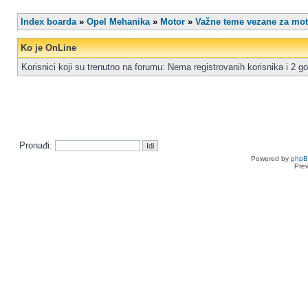
Index boarda
»
Opel Mehanika
»
Motor
»
Važne teme vezane za mot
Ko je OnLine
Korisnici koji su trenutno na forumu: Nema registrovanih korisnika i 2 go
Pronađi:
Powered by
php
Pre