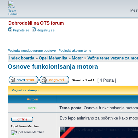
Mest
Dobrodošli na OTS forum
Prijavite se
Registruj se
Pogledaj neodgovorene postove
|
Pogledaj aktivne teme
Index boarda
»
Opel Mehanika
»
Motor
»
Važne teme vezane za mot
Osnove funkcionisanja motora
[ 4 Posta ]
Stranica
1
od
1
Pogled za štampu
Autoru
Tema posta:
Osnove funkcionisanja motora
Nezki
Evo lepo animirano za početnike kako motor r
Opel Team Member