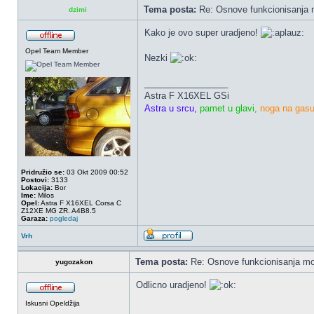
Tema posta:
Re: Osnove funkcionisanja 
dzimi
Kako je ovo super uradjeno!
Opel Team Member
Nezki
_________________
Astra F X16XEL GSi
Astra u srcu,
pamet u glavi,
noga na gas
Pridružio se:
03 Okt 2009 00:52
Postovi:
3133
Lokacija:
Bor
Ime:
Milos
Opel:
Astra F X16XEL Corsa C
Z12XE MG ZR. A4B8.5
Garaza:
pogledaj
Vrh
Tema posta:
Re: Osnove funkcionisanja mo
yugozakon
Odlicno uradjeno!
Iskusni Opeldžija
_________________