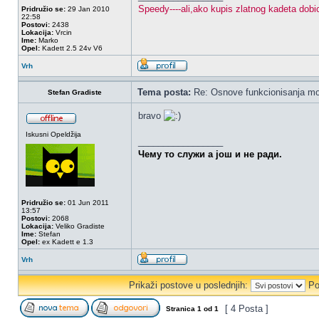
Speedy----ali,ako kupis zlatnog kadeta dobic
Pridružio se:
29 Jan 2010
22:58
Postovi:
2438
Lokacija:
Vrcin
Ime:
Marko
Opel:
Kadett 2.5 24v V6
Vrh
Tema posta:
Re: Osnove funkcionisanja mo
Stefan Gradiste
bravo
Iskusni Opeldžija
_________________
Чему то служи а још и не ради.
Pridružio se:
01 Jun 2011
13:57
Postovi:
2068
Lokacija:
Veliko Gradiste
Ime:
Stefan
Opel:
ex Kadett e 1.3
Vrh
Prikaži postove u poslednjih:
Po
[ 4 Posta ]
Stranica
1
od
1