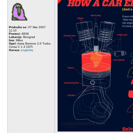
Pridružio se:
07 Mar 2007
11:10
Postovi:
8838
Lokacija:
Beograd
Ime:
Milos
Opel:
Astra Bertone 2.0 Turbo,
Corsa C 1.3 CDTi
Garaza:
pogledaj