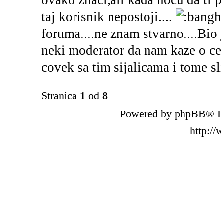
ovako znaci,ali kada hocu da ti 
taj korisnik nepostoji....
foruma....ne znam stvarno....Bio 
neki moderator da nam kaze o cem
covek sa tim sijalicama i tome sl
Stranica
1
od
8
Powered by phpBB® F
http:/