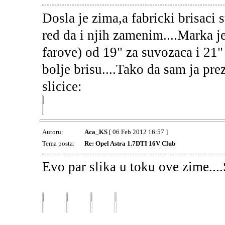
Dosla je zima,a fabricki brisaci s
red da i njih zamenim....Marka 
farove) od 19" za suvozaca i 21" 
bolje brisu....Tako da sam ja pre
slicice:
Autoru:
Aca_KS
[ 06 Feb 2012 16:57 ]
Tema posta:
Re: Opel Astra 1.7DTI 16V Club
Evo par slika u toku ove zime....S