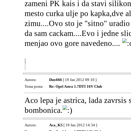
zameni PK kais i da stavi silik
mesto curka ulje po kapka,dve al
zimu....Ovo sto je "sitno" uradi
da sam cackam....Evo i jedne sli
menjao ovo gore navedeno....
Autoru:
Dux666
[ 19 Jan 2012 09:10 ]
Tema posta:
Re: Opel Astra 1.7DTI 16V Club
Aco lepa je astrica, lada zavrsis
bombonica.
Autoru:
Aca_KS
[ 19 Jan 2012 14:34 ]