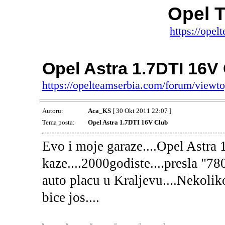
Opel 
https://ope
Opel Astra 1.7DTI 16V
https://opelteamserbia.com/forum/view
Autoru:
Aca_KS
[ 30 Okt 2011 22:07 ]
Tema posta:
Opel Astra 1.7DTI 16V Club
Evo i moje garaze....Opel Astra 
kaze....2000godiste....presla "7
auto placu u Kraljevu....Nekoliko
bice jos....