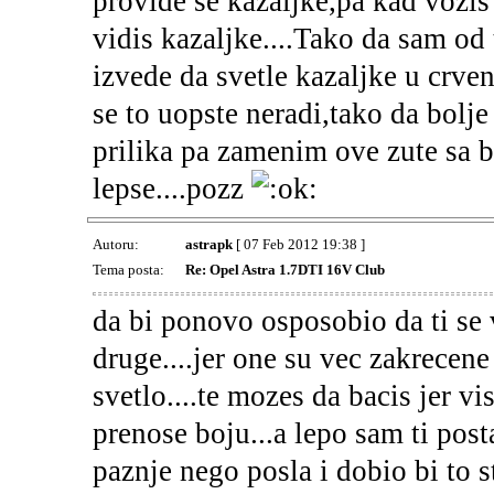
provide se kazaljke,pa kad vozis
vidis kazaljke....Tako da sam od
izvede da svetle kazaljke u crveno
se to uopste neradi,tako da bolj
prilika pa zamenim ove zute sa 
lepse....pozz
Autoru:
astrapk
[ 07 Feb 2012 19:38 ]
Tema posta:
Re: Opel Astra 1.7DTI 16V Club
da bi ponovo osposobio da ti se 
druge....jer one su vec zakrecen
svetlo....te mozes da bacis jer vi
prenose boju...a lepo sam ti post
paznje nego posla i dobio bi to s