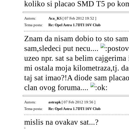
koliko si placao SMD T5 po kom
Autoru:
Aca_KS
[ 07 Feb 2012 19:52 ]
Tema posta:
Re: Opel Astra 1.7DTI 16V Club
Znam da nisam dobio to sto sam ze
sam,sledeci put necu....
uzeo npr. sat sa belim cajgerima
mi ostala moja kilometraza,tj. da
taj sat imao?!A diode sam placa
clan ovog foruma....
Autoru:
astrapk
[ 07 Feb 2012 19:56 ]
Tema posta:
Re: Opel Astra 1.7DTI 16V Club
mislis na ovakav sat...?