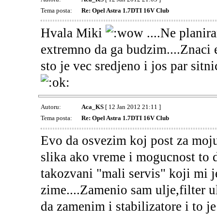
Tema posta:
Re: Opel Astra 1.7DTI 16V Club
Hvala Miki
....Ne planir
extremno da ga budzim....Znaci ev
sto je vec sredjeno i jos par sitnic
Autoru:
Aca_KS
[ 12 Jan 2012 21:11 ]
Tema posta:
Re: Opel Astra 1.7DTI 16V Club
Evo da osvezim koj post za moju
slika ako vreme i mogucnost to 
takozvani "mali servis" koji mi 
zime....Zamenio sam ulje,filter ul
da zamenim i stabilizatore i to j