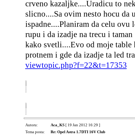
crveno kazaljke....Uradicu to ne
slicno....Sa ovim nesto hocu da 
ispadne....Planiram da celu ovu 
rupu i da izadje na trecu i taman 
kako svetli....Evo od moje table 
protnem i gde da izadje ta led t
viewtopic.php?f=22&t=17353
Autoru:
Aca_KS
[ 19 Jan 2012 16:29 ]
Tema posta:
Re: Opel Astra 1.7DTI 16V Club