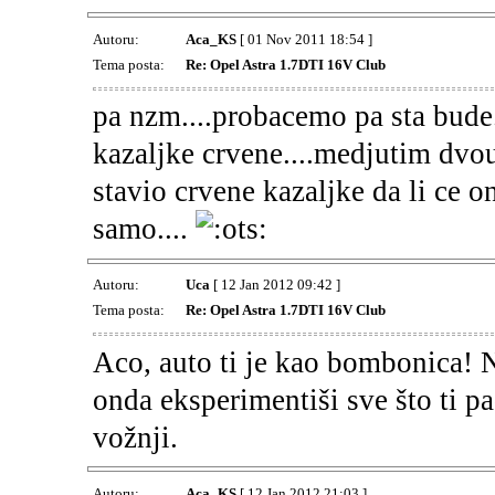
Autoru:
Aca_KS
[ 01 Nov 2011 18:54 ]
Tema posta:
Re: Opel Astra 1.7DTI 16V Club
pa nzm....probacemo pa sta bude.
kazaljke crvene....medjutim dvou
stavio crvene kazaljke da li ce o
samo....
Autoru:
Uca
[ 12 Jan 2012 09:42 ]
Tema posta:
Re: Opel Astra 1.7DTI 16V Club
Aco, auto ti je kao bombonica! N
onda eksperimentiši sve što ti p
vožnji.
Autoru:
Aca_KS
[ 12 Jan 2012 21:03 ]