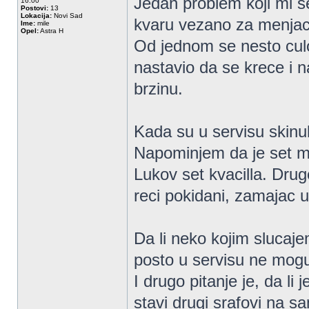
Jedan problem koji mi se
16:00
Postovi:
13
Lokacija:
Novi Sad
kvaru vezano za menjac 
Ime:
mile
Opel:
Astra H
Od jednom se nesto culo 
nastavio da se krece i 
brzinu.
Kada su u servisu skinu
Napominjem da je set m
Lukov set kvacilla. Drug
reci pokidani, zamajac 
Da li neko kojim slucaj
posto u servisu ne mog
I drugo pitanje je, da li 
stavi drugi srafovi na 