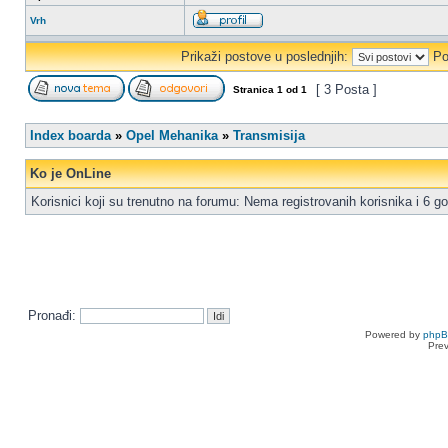
Vrh
Prikaži postove u poslednjih:
Po
[ 3 Posta ]
Stranica
1
od
1
Index boarda
»
Opel Mehanika
»
Transmisija
Ko je OnLine
Korisnici koji su trenutno na forumu: Nema registrovanih korisnika i 6 go
Pronađi:
Powered by
php
Pre