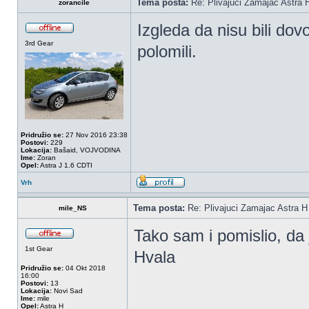
Tema posta:
Re: Plivajuci Zamajac Astra H
zorancile
Izgleda da nisu bili dovo
3rd Gear
polomili.
Pridružio se:
27 Nov 2016 23:38
Postovi:
229
Lokacija:
Bašaid, VOJVODINA
Ime:
Zoran
Opel:
Astra J 1.6 CDTI
Vrh
Tema posta:
Re: Plivajuci Zamajac Astra H 
mile_NS
Tako sam i pomislio, da 
1st Gear
Hvala
Pridružio se:
04 Okt 2018
16:00
Postovi:
13
Lokacija:
Novi Sad
Ime:
mile
Opel:
Astra H