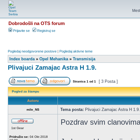
Mest
Dobrodošli na OTS forum
Prijavite se
Registruj se
Pogledaj neodgovorene postove
|
Pogledaj aktivne teme
Index boarda
»
Opel Mehanika
»
Transmisija
Plivajuci Zamajac Astra H 1.9.
[ 3 Posta ]
Stranica
1
od
1
Pogled za štampu
Autoru
Tema posta:
Plivajuci Zamajac Astra H 1.9.
mile_NS
Pozdrav svim clanovima
1st Gear
Pridružio se:
04 Okt 2018