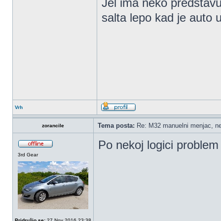
Jel ima neko predstavu
salta lepo kad je auto 
Vrh
Tema posta:
Re: M32 manuelni menjac, ne
zorancile
Po nekoj logici problem 
3rd Gear
Pridružio se:
27 Nov 2016 23:38