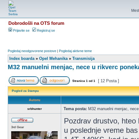
Mest
Dobrodošli na OTS forum
Prijavite se
Registruj se
Pogledaj neodgovorene postove
|
Pogledaj aktivne teme
Index boarda
»
Opel Mehanika
»
Transmisija
M32 manuelni menjac, nece u rikverc ponek
[ 12 Posta ]
Stranica
1
od
1
Pogled za štampu
Autoru
Tema posta:
M32 manuelni menjac, nece 
srbhunter
Pozdrav drustvo, hteo 
3rd Gear
u poslednje vreme bas 