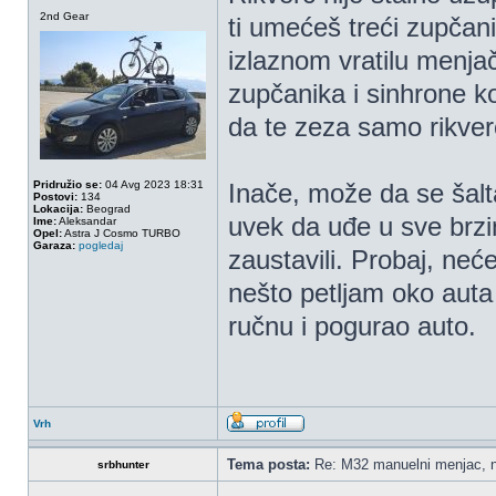
2nd Gear
ti umećeš treći zupčan
izlaznom vratilu menja
zupčanika i sinhrone ko
da te zeza samo rikver
Pridružio se:
04 Avg 2023 18:31
Inače, može da se šalt
Postovi:
134
Lokacija:
Beograd
uvek da uđe u sve brzin
Ime:
Aleksandar
Opel:
Astra J Cosmo TURBO
Garaza:
pogledaj
zaustavili. Probaj, neć
nešto petljam oko auta
ručnu i pogurao auto.
Vrh
Tema posta:
Re: M32 manuelni menjac, n
srbhunter