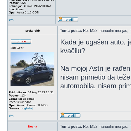
Postovi:
229
Lokacija:
Bašaid, VOJVODINA
Ime:
Zoran
Opel:
Astra J 1.6 CDTI
Vrh
Tema posta:
Re: M32 manuelni menjac, n
profa_chb
Kada je ugašen auto, je
2nd Gear
kvačilu?
Na mojoj Astri je rađe
nisam primetio da teže
automobila, nisam prim
Pridružio se:
04 Avg 2023 18:31
Postovi:
134
Lokacija:
Beograd
Ime:
Aleksandar
Opel:
Astra J Cosmo TURBO
Garaza:
pogledaj
Vrh
Tema posta:
Re: M32 manuelni menjac, n
Nesha