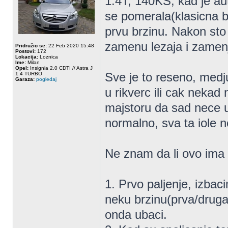
1.4T, 140KS, kad je aut
se pomerala(klasicna b
prvu brzinu. Nakon sto
zamenu lezaja i zamenj
Pridružio se:
22 Feb 2020 15:48
Postovi:
172
Lokacija:
Loznica
Ime:
Milan
Opel:
Insignia 2.0 CDTI // Astra J
Sve je to reseno, medj
1.4 TURBO
Garaza:
pogledaj
u rikverc ili cak nekad
majstoru da sad nece u 
normalno, sva ta iole n
Ne znam da li ovo ima 
1. Prvo paljenje, izbaci
neku brzinu(prva/druga)
onda ubaci.