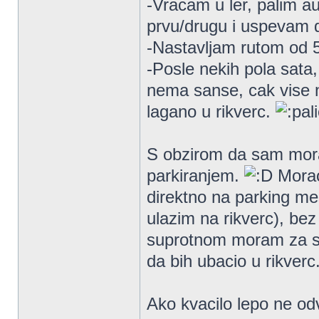
-Vracam u ler, palim a
prvu/drugu i uspevam 
-Nastavljam rutom od 
-Posle nekih pola sata,
nema sanse, cak vise n
lagano u rikverc.
S obzirom da sam morao
parkiranjem.
Morao
direktno na parking mes
ulazim na rikverc), be
suprotnom moram za sv
da bih ubacio u rikverc
Ako kvacilo lepo ne od