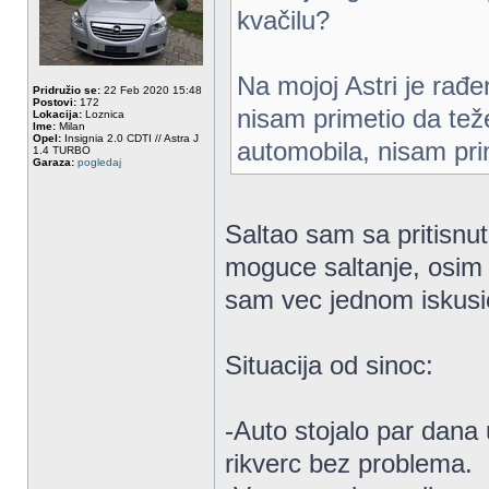
kvačilu?
Na mojoj Astri je rađ
Pridružio se:
22 Feb 2020 15:48
Postovi:
172
nisam primetio da tež
Lokacija:
Loznica
Ime:
Milan
Opel:
Insignia 2.0 CDTI // Astra J
automobila, nisam pri
1.4 TURBO
Garaza:
pogledaj
Saltao sam sa pritisnut
moguce saltanje, osim 
sam vec jednom iskus
Situacija od sinoc:
-Auto stojalo par dana 
rikverc bez problema.