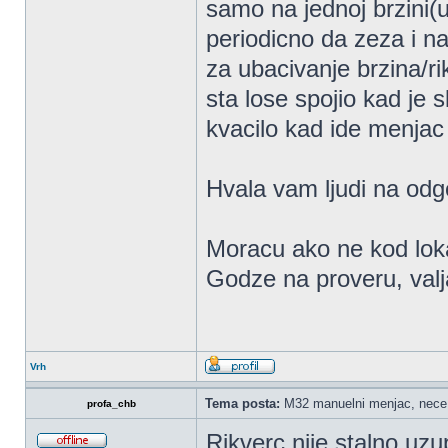
samo na jednoj brzini(u
periodicno da zeza i n
za ubacivanje brzina/r
sta lose spojio kad je
kvacilo kad ide menjac
Hvala vam ljudi na od
Moracu ako ne kod loka
Godze na proveru, val
Vrh
Tema posta:
M32 manuelni menjac, nece 
profa_chb
Rikverc nije stalno uz