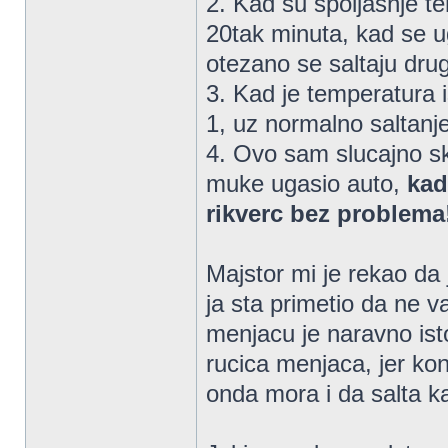
2. Kad su spoljasnje t
20tak minuta, kad se u
otezano se saltaju drug
3. Kad je temperatura 
1, uz normalno saltanje
4. Ovo sam slucajno sk
muke ugasio auto,
kad
rikverc bez problema
Majstor mi je rekao da 
ja sta primetio da ne 
menjacu je naravno is
rucica menjaca, jer ko
onda mora i da salta ka