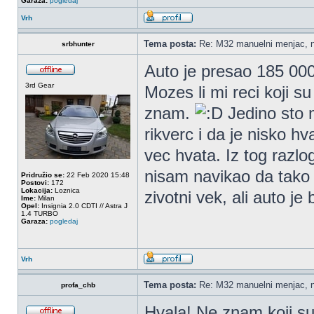
Garaza:
pogledaj
Vrh
Tema posta:
Re: M32 manuelni menjac, n
srbhunter
Auto je presao 185 000 
3rd Gear
Mozes li mi reci koji s
znam.
Jedino sto 
rikverc i da je nisko hv
vec hvata. Iz tog razl
nisam navikao da tako 
Pridružio se:
22 Feb 2020 15:48
Postovi:
172
Lokacija:
Loznica
zivotni vek, ali auto je
Ime:
Milan
Opel:
Insignia 2.0 CDTI // Astra J
1.4 TURBO
Garaza:
pogledaj
Vrh
Tema posta:
Re: M32 manuelni menjac, n
profa_chb
Hvala! Ne znam koji su