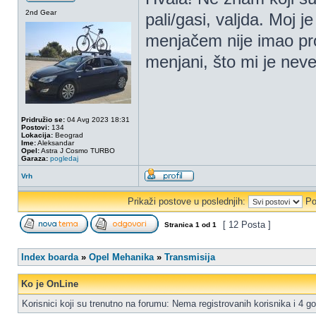
2nd Gear
pali/gasi, valjda. Moj 
menjačem nije imao pro
menjani, što mi je nev
Pridružio se:
04 Avg 2023 18:31
Postovi:
134
Lokacija:
Beograd
Ime:
Aleksandar
Opel:
Astra J Cosmo TURBO
Garaza:
pogledaj
Vrh
Prikaži postove u poslednjih:
Po
[ 12 Posta ]
Stranica
1
od
1
Index boarda
»
Opel Mehanika
»
Transmisija
Ko je OnLine
Korisnici koji su trenutno na forumu: Nema registrovanih korisnika i 4 go