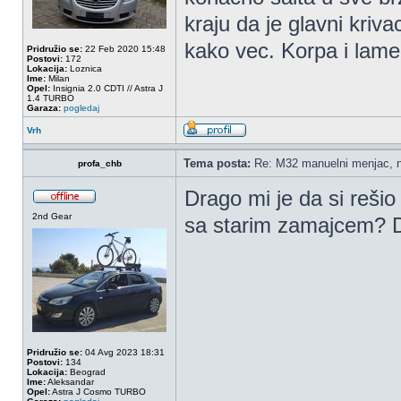
kraju da je glavni kriv
kako vec. Korpa i lamel
Pridružio se:
22 Feb 2020 15:48
Postovi:
172
Lokacija:
Loznica
Ime:
Milan
Opel:
Insignia 2.0 CDTI // Astra J
1.4 TURBO
Garaza:
pogledaj
Vrh
Tema posta:
Re: M32 manuelni menjac, n
profa_chb
Drago mi je da si rešio
2nd Gear
sa starim zamajcem? D
Pridružio se:
04 Avg 2023 18:31
Postovi:
134
Lokacija:
Beograd
Ime:
Aleksandar
Opel:
Astra J Cosmo TURBO