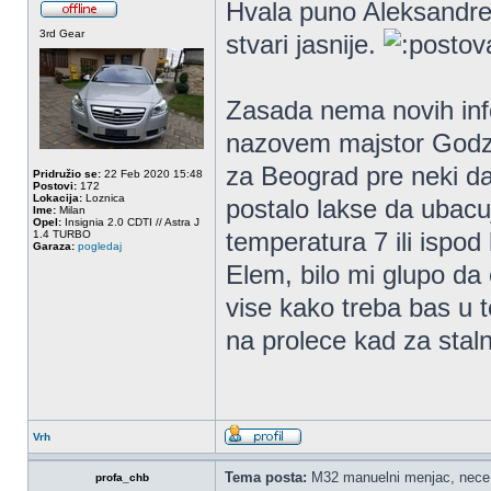
Hvala puno Aleksandre
3rd Gear
stvari jasnije.
Zasada nema novih inf
nazovem majstor Godz
za Beograd pre neki da
Pridružio se:
22 Feb 2020 15:48
Postovi:
172
Lokacija:
Loznica
postalo lakse da ubacu
Ime:
Milan
Opel:
Insignia 2.0 CDTI // Astra J
temperatura 7 ili ispod
1.4 TURBO
Garaza:
pogledaj
Elem, bilo mi glupo da
vise kako treba bas u 
na prolece kad za stal
Vrh
Tema posta:
M32 manuelni menjac, nece 
profa_chb