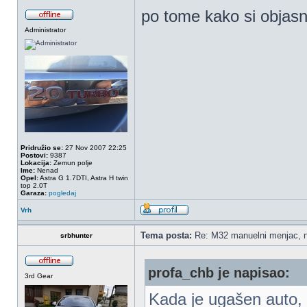
po tome kako si objasn
Administrator
Pridružio se:
27 Nov 2007 22:25
Postovi:
9387
Lokacija:
Zemun polje
Ime:
Nenad
Opel:
Astra G 1.7DTI, Astra H twin
top 2.0T
Garaza:
pogledaj
Vrh
Tema posta:
Re: M32 manuelni menjac, n
srbhunter
profa_chb je napisao:
3rd Gear
Kada je ugašen auto, j