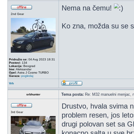
Nema na čemu!
2nd Gear
Ko zna, možda su se sk
Pridružio se:
04 Avg 2023 18:31
Postovi:
134
Lokacija:
Beograd
Ime:
Aleksandar
Opel:
Astra J Cosmo TURBO
Garaza:
pogledaj
Vrh
Tema posta:
Re: M32 manuelni menjac, n
srbhunter
Drustvo, hvala svima 
3rd Gear
problem resen, jos let
drugi polovan set sa 
konacno salta u sve br