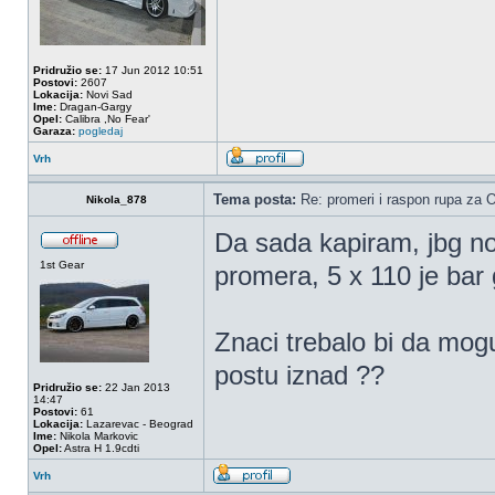
Pridružio se:
17 Jun 2012 10:51
Postovi:
2607
Lokacija:
Novi Sad
Ime:
Dragan-Gargy
Opel:
Calibra ,No Fear'
Garaza:
pogledaj
Vrh
Tema posta:
Re: promeri i raspon rupa za OP
Nikola_878
Da sada kapiram, jbg n
1st Gear
promera, 5 x 110 je bar 
Znaci trebalo bi da mog
postu iznad ??
Pridružio se:
22 Jan 2013
14:47
Postovi:
61
Lokacija:
Lazarevac - Beograd
Ime:
Nikola Markovic
Opel:
Astra H 1.9cdti
Vrh