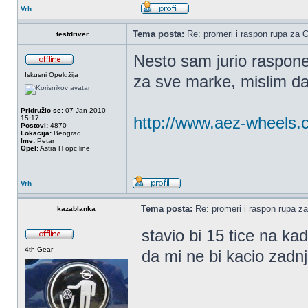
Vrh
Tema posta:
Re: promeri i raspon rupa za OP
testdriver
Nesto sam jurio raspone
Iskusni Opeldžija
za sve marke, mislim da 
Pridružio se:
07 Jan 2010
http://www.aez-wheels.c
15:17
Postovi:
4870
Lokacija:
Beograd
Ime:
Petar
Opel:
Astra H opc line
Vrh
Tema posta:
Re: promeri i raspon rupa za
kazablanka
stavio bi 15 tice na ka
4th Gear
da mi ne bi kacio zadnj