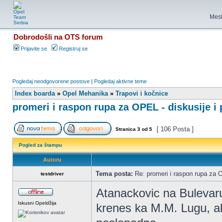
Mest
Dobrodošli na OTS forum
Prijavite se
Registruj se
Pogledaj neodgovorene postove
|
Pogledaj aktivne teme
Index boarda
»
Opel Mehanika
»
Trapovi i kočnice
promeri i raspon rupa za OPEL - diskusije i 
[ 106 Posta ]
Stranica
3
od
5
Pogled za štampu
Autoru
Tema posta:
Re: promeri i raspon rupa za OP
testdriver
Atanackovic na Bulevaru
Iskusni Opeldžija
krenes ka M.M. Lugu, a