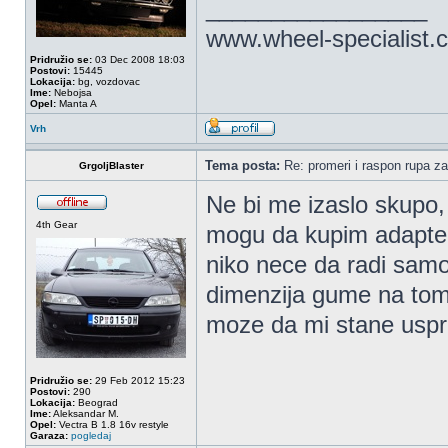
_________________
www.wheel-specialist.
Pridružio se:
03 Dec 2008 18:03
Postovi:
15445
Lokacija:
bg, vozdovac
Ime:
Nebojsa
Opel:
Manta A
Vrh
Tema posta:
Re: promeri i raspon rupa za
GrgoljBlaster
Ne bi me izaslo skupo
4th Gear
mogu da kupim adapter 
niko nece da radi samo
dimenzija gume na tom 
moze da mi stane usp
Pridružio se:
29 Feb 2012 15:23
Postovi:
290
Lokacija:
Beograd
Ime:
Aleksandar M.
Opel:
Vectra B 1.8 16v restyle
Garaza:
pogledaj