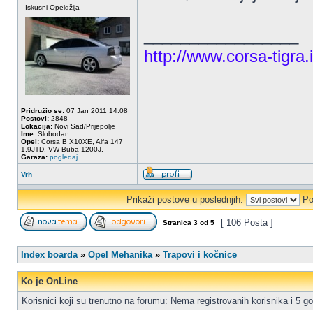
Iskusni Opeldžija
_________________
http://www.corsa-tigra.i
Pridružio se:
07 Jan 2011 14:08
Postovi:
2848
Lokacija:
Novi Sad/Prijepolje
Ime:
Slobodan
Opel:
Corsa B X10XE, Alfa 147
1.9JTD, VW Buba 1200J.
Garaza:
pogledaj
Vrh
Prikaži postove u poslednjih:
Po
[ 106 Posta ]
Stranica
3
od
5
Index boarda
»
Opel Mehanika
»
Trapovi i kočnice
Ko je OnLine
Korisnici koji su trenutno na forumu: Nema registrovanih korisnika i 5 go