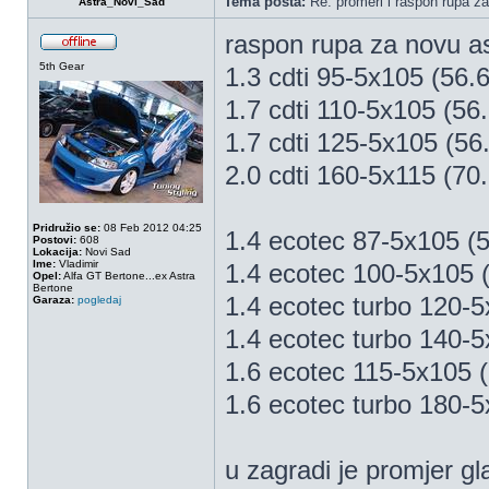
Tema posta:
Re: promeri i raspon rupa za
Astra_Novi_Sad
raspon rupa za novu as
5th Gear
1.3 cdti 95-5x105 (56.6
1.7 cdti 110-5x105 (56.
1.7 cdti 125-5x105 (56
2.0 cdti 160-5x115 (70.
Pridružio se:
08 Feb 2012 04:25
1.4 ecotec 87-5x105 (5
Postovi:
608
Lokacija:
Novi Sad
Ime:
Vladimir
1.4 ecotec 100-5x105 (
Opel:
Alfa GT Bertone...ex Astra
Bertone
1.4 ecotec turbo 120-5
Garaza:
pogledaj
1.4 ecotec turbo 140-5
1.6 ecotec 115-5x105 (
1.6 ecotec turbo 180-5
u zagradi je promjer gl