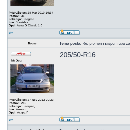
Pridružio se:
28 Mar 2010 16:54
Postovi:
31
Lokacija:
Beograd
Ime:
Branislav
Opel:
Astra G Classic 1.6
Vrh
Tema posta:
Re: promeri i raspon rupa za
Боске
205/50-R16
4th Gear
Pridružio se:
27 Nov 2012 20:23
Postovi:
289
Lokacija:
Београд
Ime:
Жељко
Opel:
Астра Г
Vrh