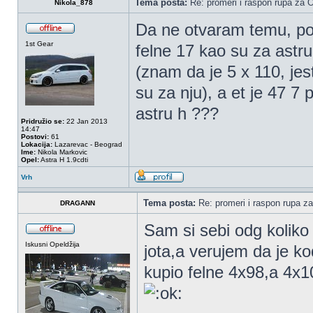
Tema posta:
Re: promeri i raspon rupa za OP
Nikola_878
Da ne otvaram temu, pot
1st Gear
felne 17 kao su za astr
(znam da je 5 x 110, jes
su za nju), a et je 47 7 
astru h ???
Pridružio se:
22 Jan 2013
14:47
Postovi:
61
Lokacija:
Lazarevac - Beograd
Ime:
Nikola Markovic
Opel:
Astra H 1.9cdti
Vrh
Tema posta:
Re: promeri i raspon rupa za
DRAGANN
Sam si sebi odg koliko j
Iskusni Opeldžija
jota,a verujem da je k
kupio felne 4x98,a 4x10