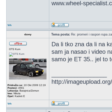
www.wheel-specialist.
Vrh
Tema posta:
Re: promeri i raspon rupa za
dzony
Da li tko zna da li na 
OTS Kum
sam ja nasao i video na
samo je ET 35.. jel to t
_________________
http://imageupload.or
Pridružio se:
10 Okt 2009 12:19
Postovi:
4561
Lokacija:
Batajnica/Zemun
Ime:
Nikola
Opel:
Kadett E
Vrh