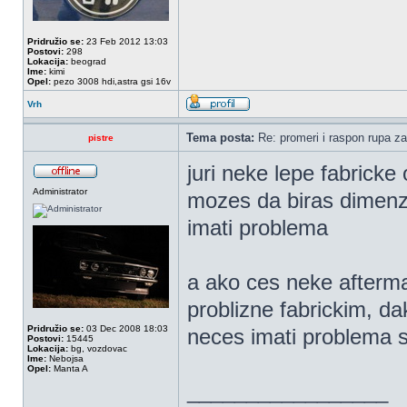
Pridružio se:
23 Feb 2012 13:03
Postovi:
298
Lokacija:
beograd
Ime:
kimi
Opel:
pezo 3008 hdi,astra gsi 16v
Vrh
Tema posta:
Re: promeri i raspon rupa za
pistre
juri neke lepe fabricke
Administrator
mozes da biras dimenz
imati problema
a ako ces neke afterma
problizne fabrickim, dak
Pridružio se:
03 Dec 2008 18:03
neces imati problema 
Postovi:
15445
Lokacija:
bg, vozdovac
Ime:
Nebojsa
Opel:
Manta A
_________________