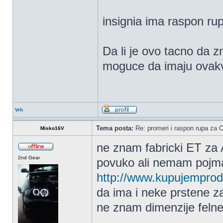
insignia ima raspon ru
Da li je ovo tacno da 
moguce da imaju ovak
Vrh
Tema posta:
Re: promeri i raspon rupa za OP
Misko16V
ne znam fabricki ET za 
2nd Gear
povuko ali nemam pojma
http://www.kupujemprod
da ima i neke prstene za
ne znam dimenzije felne 