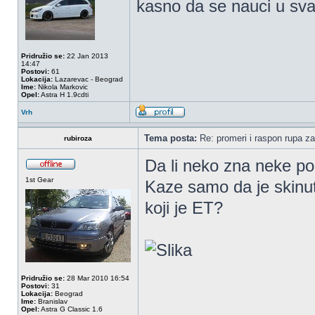
kasno da se nauci u sva
Pridružio se:
22 Jan 2013
14:47
Postovi:
61
Lokacija:
Lazarevac - Beograd
Ime:
Nikola Markovic
Opel:
Astra H 1.9cdti
Vrh
Tema posta:
Re: promeri i raspon rupa za
rubiroza
Da li neko zna neke p
1st Gear
Kaze samo da je skinut
koji je ET?
Pridružio se:
28 Mar 2010 16:54
Postovi:
31
Lokacija:
Beograd
Ime:
Branislav
Opel:
Astra G Classic 1.6