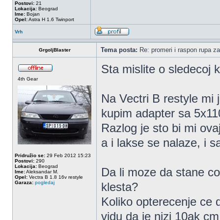
Postovi:
21
Lokacija:
Beograd
Ime:
Bojan
Opel:
Astra H 1.6 Twinport
Vrh
Tema posta:
Re: promeri i raspon rupa za
GrgoljBlaster
Sta mislite o sledecoj 
4th Gear
Na Vectri B restyle mi
kupim adapter sa 5x11
Razlog je sto bi mi o
a i lakse se nalaze, i sa
Pridružio se:
29 Feb 2012 15:23
Postovi:
290
Lokacija:
Beograd
Da li moze da stane c
Ime:
Aleksandar M.
Opel:
Vectra B 1.8 16v restyle
Garaza:
pogledaj
klesta?
Koliko opterecenje ce d
vidu da je nizi 10ak c