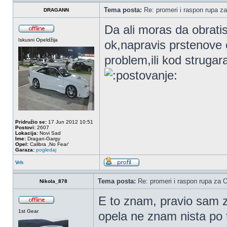
Tema posta:
Re: promeri i raspon rupa za
DRAGANN
Da ali moras da obratis
Iskusni Opeldžija
ok,napravis prstenove 
problem,ili kod strugara
Pridružio se:
17 Jun 2012 10:51
Postovi:
2607
Lokacija:
Novi Sad
Ime:
Dragan-Gargy
Opel:
Calibra ,No Fear'
Garaza:
pogledaj
Vrh
Tema posta:
Re: promeri i raspon rupa za OP
Nikola_878
E to znam, pravio sam 
1st Gear
opela ne znam nista po 