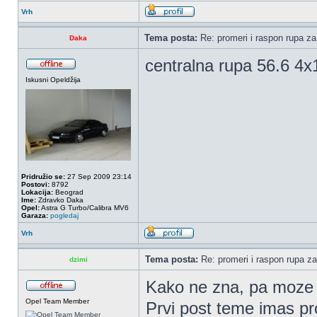
Vrh
Tema posta:
Re: promeri i raspon rupa za 
Daka
centralna rupa 56.6 4
Iskusni Opeldžija
Pridružio se:
27 Sep 2009 23:14
Postovi:
8792
Lokacija:
Beograd
Ime:
Zdravko Daka
Opel:
Astra G Turbo/Calibra MV6
Garaza:
pogledaj
Vrh
Tema posta:
Re: promeri i raspon rupa za
dzimi
Kako ne zna, pa moze da
Opel Team Member
Prvi post teme imas p