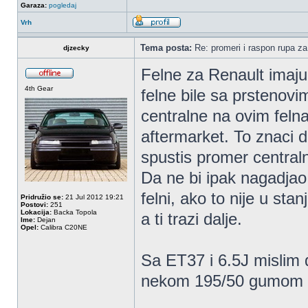
Garaza:
pogledaj
Vrh
Tema posta:
Re: promeri i raspon rupa za 
djzecky
Felne za Renault imaj
4th Gear
felne bile sa prstenov
centralne na ovim fel
aftermarket. To znaci d
spustis promer central
Da ne bi ipak nagadjao
felni, ako to nije u st
Pridružio se:
21 Jul 2012 19:21
Postovi:
251
Lokacija:
Backa Topola
a ti trazi dalje.
Ime:
Dejan
Opel:
Calibra C20NE
Sa ET37 i 6.5J mislim 
nekom 195/50 gumom il