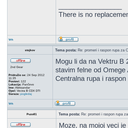
_________________
There is no replacemen
Vrh
Tema posta:
Re: promeri i raspon rupa za OP
stojkov
Mogu li da na Vektru B 
2nd Gear
stavim felne od Omege A
Pridružio se:
24 Sep 2012
Centralna rupa i raspon š
11:35
Postovi:
122
Lokacija:
Pančevo
Ime:
Aleksandar
Opel:
Vectra B CDX DTI
Garaza:
pogledaj
Vrh
Tema posta:
Re: promeri i raspon rupa za
Puzo81
Moze, na mojoj veci je