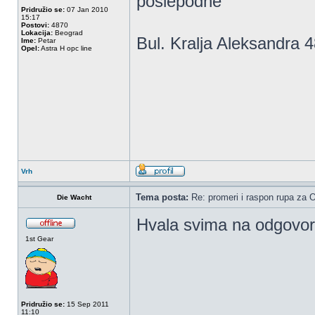
poslepodne
Pridružio se:
07 Jan 2010
15:17
Postovi:
4870
Lokacija:
Beograd
Bul. Kralja Aleksandra 
Ime:
Petar
Opel:
Astra H opc line
Vrh
Tema posta:
Re: promeri i raspon rupa za OP
Die Wacht
Hvala svima na odgovori
1st Gear
Pridružio se:
15 Sep 2011
11:10