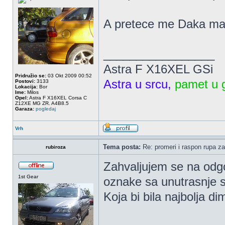
A pretece me Daka m
_________________
Astra F X16XEL GSi
Pridružio se:
03 Okt 2009 00:52
Astra u srcu,
pamet u g
Postovi:
3133
Lokacija:
Bor
Ime:
Milos
Opel:
Astra F X16XEL Corsa C
Z12XE MG ZR. A4B8.5
Garaza:
pogledaj
Vrh
Tema posta:
Re: promeri i raspon rupa za
rubiroza
Zahvaljujem se na odg
1st Gear
oznake sa unutrasnje s
Koja bi bila najbolja d