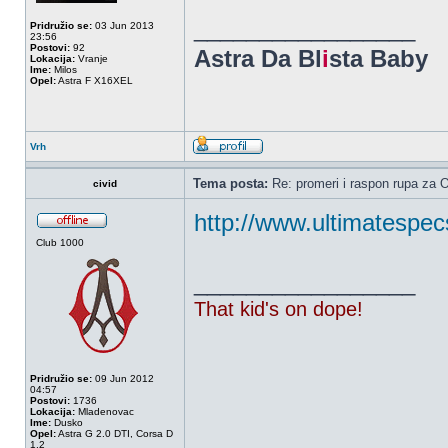
_________________
Pridružio se:
03 Jun 2013
23:56
Postovi:
92
Astra Da Bl
i
sta Baby
Lokacija:
Vranje
Ime:
Milos
Opel:
Astra F X16XEL
Vrh
Tema posta:
Re: promeri i raspon rupa za OP
civid
http://www.ultimatespec
Club 1000
_________________
That kid's on dope!
Pridružio se:
09 Jun 2012
04:57
Postovi:
1736
Lokacija:
Mladenovac
Ime:
Dusko
Opel:
Astra G 2.0 DTI, Corsa D
1.2